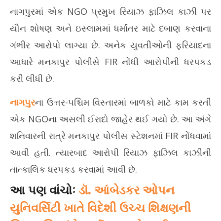
TCS – લેન્સકાર્ટ બાદ હવે નાગપુરના NGOમાં ધર્માંતર કાંડ, આરોપી
ગીર
નાગપુરમાં એક NGO પ્રમુખ રિયાઝ ફાઝિલ કાઝી પર
રિયાજ ફાજિલની ધરપકડ
કડક
April
Apr
યૌન શોષણ અને ઇસ્લામમાં ધર્માંતર માટે દબાણ કરવાના
20,
20
ગંભીર આરોપો લાગ્યા છે. અનેક યુવતીઓની ફરિયાદના
2026
20
આધારે મનકાપુર પોલીસે FIR નોંધી આરોપીની ધરપકડ
કરી લીધી છે.
નાગપુર
ના ઉત્તર-પશ્ચિમ વિસ્તારમાં બાળકો માટે કામ કરતી
એક NGOના અસલી ઈરાદો જાહેર થઈ ગયો છે. આ અંગે
શનિવારની રાત્રે મનકાપુર પોલીસ સ્ટેશનમાં FIR નોંધવામાં
આવી હતી. ત્યારબાદ આરોપી રિયાઝ ફાઝિલ કાઝીની
તાત્કાલિક ધરપકડ કરવામાં આવી છે.
આ પણ વાંચોઃ
ડૉ. આંબેડકર ઓપન
યુનિવર્સિટી ખાતે વિદેશી ઉચ્ચ શિક્ષણની