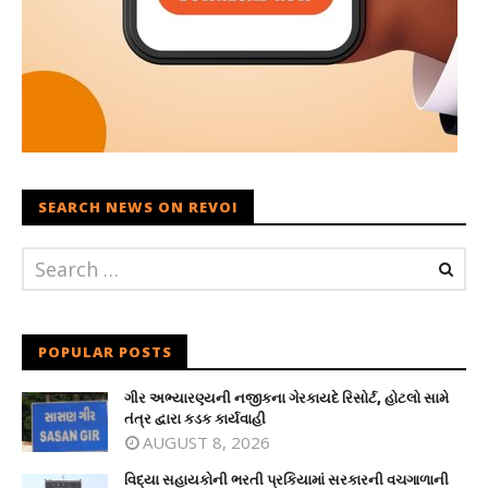
SEARCH NEWS ON REVOI
POPULAR POSTS
ગીર અભ્યારણ્યની નજીકના ગેરકાયદે રિસોર્ટ, હોટલો સામે
તંત્ર દ્વારા કડક કાર્યવાહી
AUGUST 8, 2026
વિદ્યા સહાયકોની ભરતી પ્રકિયામાં સરકારની વચગાળાની