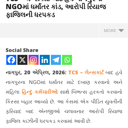
NGOમાં ધર્માંતર કાંડ, આરોપી રિયાજ
ફાજિલની ધરપકડ
MORE
Social Share
નાગપુર, 20 એપ્રિલ, 2026:
TCS – લેન્સકાર્ટ
બાદ હવે
નાગપુરના NGOમાં ધર્માંતર માટે દબાણ કરવાનો અને
મહિલા
હિન્દુ કર્મચારીઓ
સાથે બિભત્સ હરકતો કરવાનો
કિસ્સા બહાર આવ્યો છે. આ કેસમાં એક પીડિત યુવતીની
ફરિયાદ બાદ એનજીઓ ચલાવનાર આરોપી રિયાજ
NOW VIEWING
ફાજિલ કાઝીની ધરપકડ કરવામાં આવી છે.