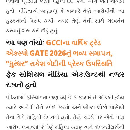
લેવાનો પ્રયાસ કરતા પહેલા CCTVનો પ્લગ કાઢી નાખ્યો
હતો. પીડિતાએ જણાવ્યું કે જ્યારે તેણે આરોપીની આ
હરકતોનો વિરોધ કર્યો, ત્યારે તેણે તેની સાથે ગેરવર્તન
કરવાનું શરૂ કરી દીધું હતું.
આ પણ વાંચોઃ
GCCIના વાર્ષિક ટ્રેડ
એક્સ્પો GATE 2026નું ભવ્ય સમાપન,
“ધુરંધર” રાકેશ બેદીની પ્રેરક ઉપસ્થિતિ
ફેક સોશિયલ મીડિયા એકાઉન્ટથી નજર
રાખતો હતો
પીડિતાએ ફરિયાદમાં જણાવ્યું છે કે જ્યારે તે એકલી હોય
ત્યારે આરોપી તેને સ્પર્શ કરતો અને બીજા લોકો પાસેથી
તેના વિશે માહિતી મેળવતો હતો. તેણે કાઝી પર એવો પણ
આરોપ લગાવ્યો કે તેણે મહિલા સ્ટાફ અને વોલન્ટીયર્સની