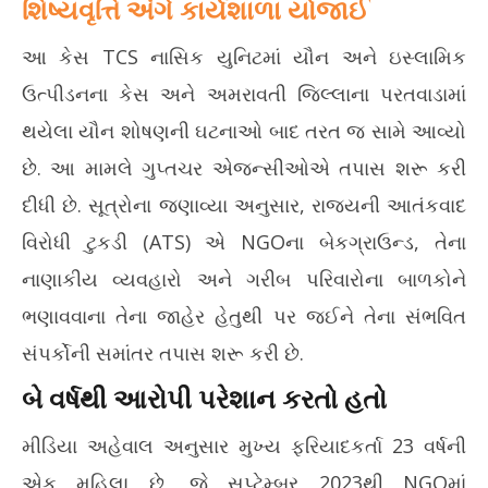
શિષ્યવૃત્તિ અંગે કાર્યશાળા યોજાઈ
આ કેસ TCS નાસિક યુનિટમાં યૌન અને ઇસ્લામિક
ઉત્પીડનના કેસ અને અમરાવતી જિલ્લાના પરતવાડામાં
થયેલા યૌન શોષણની ઘટનાઓ બાદ તરત જ સામે આવ્યો
છે. આ મામલે ગુપ્તચર એજન્સીઓએ તપાસ શરૂ કરી
દીધી છે. સૂત્રોના જણાવ્યા અનુસાર, રાજ્યની આતંકવાદ
વિરોધી ટુકડી (ATS) એ NGOના બેકગ્રાઉન્ડ, તેના
નાણાકીય વ્યવહારો અને ગરીબ પરિવારોના બાળકોને
ભણાવવાના તેના જાહેર હેતુથી પર જઈને તેના સંભવિત
સંપર્કોની સમાંતર તપાસ શરૂ કરી છે.
બે વર્ષથી આરોપી પરેશાન કરતો હતો
મીડિયા અહેવાલ અનુસાર મુખ્ય ફરિયાદકર્તા 23 વર્ષની
એક મહિલા છે, જે સપ્ટેમ્બર 2023થી NGOમાં