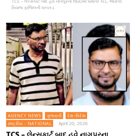
TCS – લેન્સકાર્ટ બાદ હવે નાગપુરના NGOમાં ધર્માંતર કાંડ, આરોપી
રિયાજ ફાજિલની ધરપકડ
AGENCY NEWS
ગુજરાતી
દેશ-વિદેશ
April 20, 2026
રાષ્ટ્રીય - NATIONAL
TCS – લેન્સકાર્ટ બાદ હવે નાગપુરના