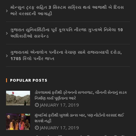
મોન્સુન ટ્રફ સહિત 3 સિસ્ટમ સક્રિય થતાં આજથી બે દિવસ
ભારે વરસાદની આગાહી
ગુજરાત યુનિવર્સિટીના પૂર્વ કૂલપતિ નીરજા ગુપ્તાએ નિમેલા 10
અધિકારીઓ સસ્પેન્ડ
ગુજરાતમાં એનાલોગ પનીરના વેચાણ સામે રાજ્યવ્યાપી દરોડા,
1705 કિલો પનીર જપ્ત
POPULAR POSTS
ડોકલામમાં ફરીથી ડ્રેગનનો સળવળાટ, ચીનની સેનાનું સડક
નિર્માણ કાર્ય પૂર્ણતાના આરે
JANUARY 17, 2019
મુંબઈમાં ફરીથી ખુલશે ડાન્સ બાર, પણ નોટોનો વરસાદ થઈ
શકશે નહીં
JANUARY 17, 2019