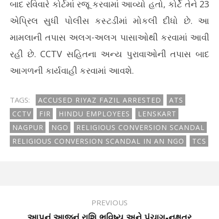
બાદ રવિવારે કોર્ટમાં રજૂ કરવામાં આવ્યો હતો, કોર્ટે તેને 23
એપ્રિલ સુધી પોલીસ કસ્ટડીમાં મોકલી દીધો છે. આ
મામલાની તપાસ અલગ-અલગ પાસાઓથી કરવામાં આવી
રહી છે. CCTV સહિતના અન્ય પુરાવાઓની તપાસ બાદ
આગળની કાર્યવાહી કરવામાં આવશે.
TAGS:
ACCUSED RIYAZ FAZIL ARRESTED
ATS
CCTV
FIR
HINDU EMPLOYEES
LENSKART
NAGPUR
NGO
RELIGIOUS CONVERSION SCANDAL
RELIGIOUS CONVERSION SCANDAL IN AN NGO
TCS
PREVIOUS
આપનું આજનું રાશિ ભવિષ્ય અને પંચાગ-નક્ષત્ર