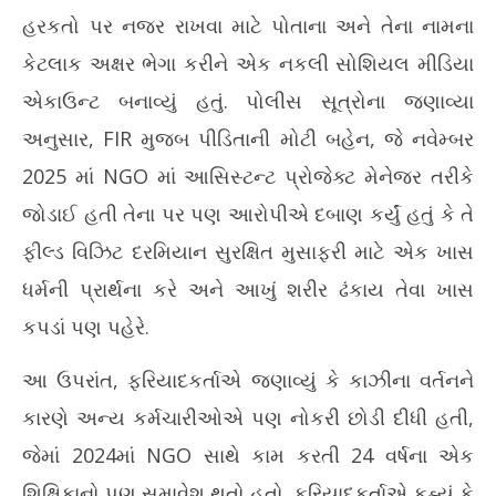
હરકતો પર નજર રાખવા માટે પોતાના અને તેના નામના
કેટલાક અક્ષર ભેગા કરીને એક નકલી સોશિયલ મીડિયા
એકાઉન્ટ બનાવ્યું હતું. પોલીસ સૂત્રોના જણાવ્યા
અનુસાર, FIR મુજબ પીડિતાની મોટી બહેન, જે નવેમ્બર
2025 માં NGO માં આસિસ્ટન્ટ પ્રોજેક્ટ મેનેજર તરીકે
જોડાઈ હતી તેના પર પણ આરોપીએ દબાણ કર્યું હતું કે તે
ફીલ્ડ વિઝિટ દરમિયાન સુરક્ષિત મુસાફરી માટે એક ખાસ
ધર્મની પ્રાર્થના કરે અને આખું શરીર ઢંકાય તેવા ખાસ
કપડાં પણ પહેરે.
આ ઉપરાંત, ફરિયાદકર્તાએ જણાવ્યું કે કાઝીના વર્તનને
કારણે અન્ય કર્મચારીઓએ પણ નોકરી છોડી દીધી હતી,
જેમાં 2024માં NGO સાથે કામ કરતી 24 વર્ષના એક
શિક્ષિકાનો પણ સમાવેશ થતો હતો. ફરિયાદકર્તાએ કહ્યું કે