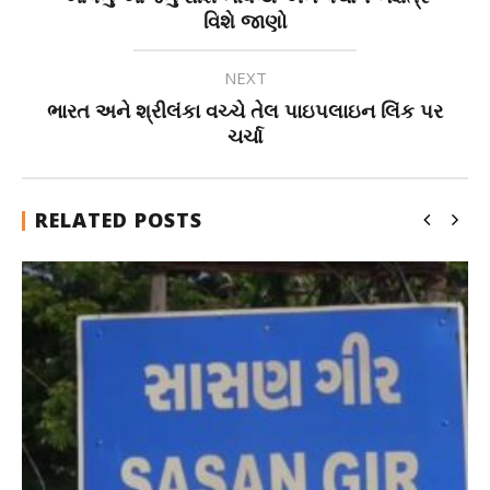
વિશે જાણો
NEXT
ભારત અને શ્રીલંકા વચ્ચે તેલ પાઇપલાઇન લિંક પર
ચર્ચા
RELATED POSTS