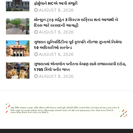
ફોર્મુલાને HCએ આપી મંજુરી
AUGUST 8, 2026
મોન્સુન ટ્રફ સહિત 3 સિસ્ટમ સક્રિય થતાં આજથી બે
દિવસ ભારે વરસાદની આગાહી
AUGUST 8, 2026
ગુજરાત યુનિવર્સિટીના પૂર્વ કૂલપતિ નીરજા ગુપ્તાએ નિમેલા
10 અધિકારીઓ સસ્પેન્ડ
AUGUST 8, 2026
ગુજરાતમાં એનાલોગ પનીરના વેચાણ સામે રાજ્યવ્યાપી દરોડા,
1705 કિલો પનીર જપ્ત
AUGUST 8, 2026