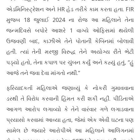
એડમિનિસ્ટ્રેશન અને HR હેડ તરીકે કામ કરતા હતા. FIR
મુજબ 18 જુલાઈ 2024 ના રોજ આ મહિલાને તેના
જન્મદિવસે બપોરે આશરે 1 વાગ્યે ઓફિસમાં થયેલી
ઉજવણી બાદ, કાઝીએ તેને પોતાની કેબિનમાં બોલાવી
હતી. ત્યાં તેની મરજી વિરુદ્ધ તેને અયોગ્ય રીતે ભેટી
પડ્યો હતો, તેના કપાળ પર ચુંબન કર્યું અને કહ્યું હતું, “હું
આજે તને જવા દેવા માંગતો નથી.”
ફરિયાદકર્તા મહિલાએ જણાવ્યું કે નોકરી ગુમાવવાના
ડરથી તે વિરોધ કરવાની હિંમત કરી શકી નહીં. પીડિતાએ
આગળ આરોપ લગાવ્યો કે તેને વારંવાર ગળે લગાડવાના
પ્રયાસો કરવામાં આવ્યા હતા, જેમાં એક એવી ઘટના પણ
સામેલ છે જ્યારે આરોપીએ આ મહિલાને આલિંગનમાં