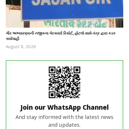
ગીર અભ્યારણ્યની નજીકના ગેરકાયદે રિસોર્ટ, હોટલો સામે તંત્ર દ્વારા કડક
કાર્યવાહી
August 8, 2026
revoi
editor
Join our WhatsApp Channel
And stay informed with the latest news
and updates.