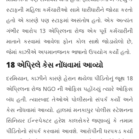
સ્ટાફની મહિલા કર્મચારીઓ સામે ધારીધારીને જોયા કરતો
હતો એ કારણે પણ સ્ટાફમાં અસંતોષ હતો. એક અત્યંત
ગંભીર આરોપ 13 એપ્રિલના રોજ એક પૂર્વ કર્મચારીની
માતાને કરવામાં આવેલા ફોન કોલ સાથે જોડાયેલો છે,
જેમાં કાઝીએ અપમાનજનક ભાષાનો ઉપયોગ કર્યો હતો.
18 એપ્રિલે કેસ નોંધવામાં આવ્યો
દરમિયાન, કાઝીને કારણે હેરાન થયેલા પીડિતોનું જૂથ 18
એપ્રિલના રોજ NGO ની ઓફિસ પહોંચ્યું ત્યારે ઓફિસ
બંધ હતી. ત્યારબાદ તેઓએ પોલીસનો સંપર્ક કર્યો અને
કેસ નોંધવામાં આવ્યો. હાલમાં મનકાપુર પોલીસ સ્ટેશનના
સિનિયર ઈન્સ્પેક્ટર હરેશ કાલસેકરે જણાવ્યું કે તમામ
પીડિતોનો સંપર્ક કરવામાં આવશે. આરોપીની ધરપકડ કર્યા