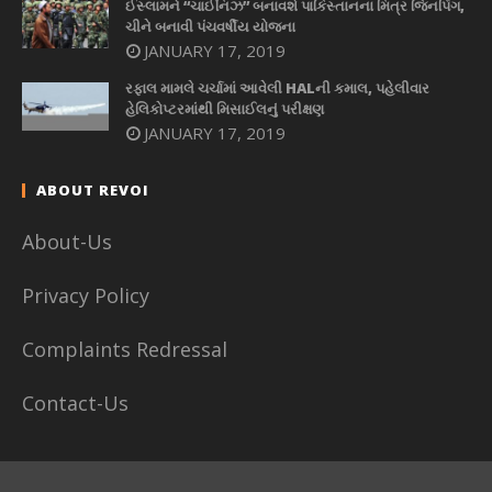
ઈસ્લામને “ચાઈનિઝ” બનાવશે પાકિસ્તાનના મિત્ર જિનપિંગ,
ચીને બનાવી પંચવર્ષીય યોજના
JANUARY 17, 2019
રફાલ મામલે ચર્ચામાં આવેલી HALની કમાલ, પહેલીવાર
હેલિકોપ્ટરમાંથી મિસાઈલનું પરીક્ષણ
JANUARY 17, 2019
ABOUT REVOI
About-Us
Privacy Policy
Complaints Redressal
Contact-Us