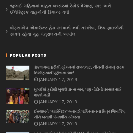
જુલાઈ મહિનામાં વાહન બજારમાં રેકોર્ડ વેચાણ, કાર અને
ઈલેક્ટ્રિક વાહનોની ડિમાન્ડ વધી
વોટ્સએપ એકાઉન્ટ હેક કરવાની નવી તરકીબ, ઝિપ ફાઇલોથી
સાવધ રહેવા ગૃહ મંત્રાલયની અપીલ
POPULAR POSTS
ડોકલામમાં ફરીથી ડ્રેગનનો સળવળાટ, ચીનની સેનાનું સડક
નિર્માણ કાર્ય પૂર્ણતાના આરે
JANUARY 17, 2019
મુંબઈમાં ફરીથી ખુલશે ડાન્સ બાર, પણ નોટોનો વરસાદ થઈ
શકશે નહીં
JANUARY 17, 2019
ઈસ્લામને “ચાઈનિઝ” બનાવશે પાકિસ્તાનના મિત્ર જિનપિંગ,
ચીને બનાવી પંચવર્ષીય યોજના
JANUARY 17, 2019