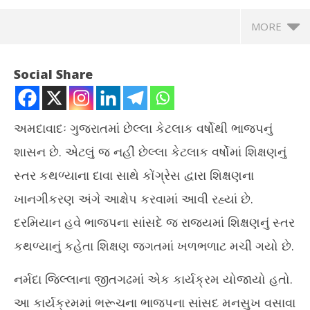
MORE
Social Share
અમદાવાદઃ ગુજરાતમાં છેલ્લા કેટલાક વર્ષોથી ભાજપનું
શાસન છે. એટલું જ નહીં છેલ્લા કેટલાક વર્ષોમાં શિક્ષણનું
સ્તર કથળ્યાના દાવા સાથે કોંગ્રેસ દ્વારા શિક્ષણના
NOW VIEWING
ખાનગીકરણ અંગે આક્ષેપ કરવામાં આવી રહ્યાં છે.
ગુજરાતમાં શિક્ષણના સ્તરને લઈને ભાજપના જ સાંસદે કર્યું ચોંકાવનારુ
દરમિયાન હવે ભાજપના સાંસદે જ રાજ્યમાં શિક્ષણનું સ્તર
નિવેદન
કથળ્યાનું કહેતા શિક્ષણ જગતમાં ખળભળાટ મચી ગયો છે.
October
23,
ગુજ
નર્મદા જિલ્લાના જીતગઢમાં એક કાર્યક્રમ યોજાયો હતો.
દેશ
2021
Oc
આ કાર્યક્રમમાં ભરૂચના ભાજપના સાંસદ મનસુખ વસાવા