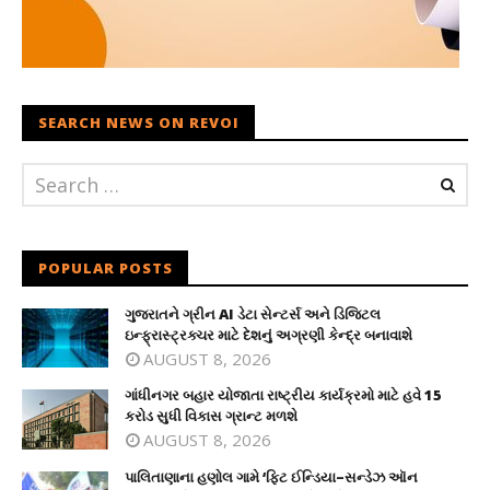
SEARCH NEWS ON REVOI
POPULAR POSTS
ગુજરાતને ગ્રીન AI ડેટા સેન્ટર્સ અને ડિજિટલ
ઇન્ફ્રાસ્ટ્રક્ચર માટે દેશનું અગ્રણી કેન્દ્ર બનાવાશે
AUGUST 8, 2026
ગાંધીનગર બહાર યોજાતા રાષ્ટ્રીય કાર્યક્રમો માટે હવે 15
કરોડ સુધી વિકાસ ગ્રાન્ટ મળશે
AUGUST 8, 2026
પાલિતાણાના હણોલ ગામે ‘ફિટ ઈન્ડિયા–સન્ડેઝ ઑન