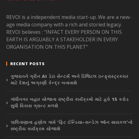
REVOI is a independent media start-up. We are a new-
age media company with a rich and storied legacy.
REVOI believes : “INFACT EVERY PERSON ON THIS
EARTH IS ARGUABLY A STAKEHOLDER IN EVERY
ORGANISATION ON THIS PLANET”
RECENT POSTS
ગુજરાતને ગ્રીન AI ડેટા સેન્ટર્સ અને ડિજિટલ ઇન્ફ્રાસ્ટ્રક્ચર
માટે દેશનું અગ્રણી કેન્દ્ર બનાવાશે
ગાંધીનગર બહાર યોજાતા રાષ્ટ્રીય કાર્યક્રમો માટે હવે 15 કરોડ
સુધી વિકાસ ગ્રાન્ટ મળશે
પાલિતાણાના હણોલ ગામે ‘ફિટ ઈન્ડિયા–સન્ડેઝ ઑન સાયકલ’નો
રાષ્ટ્રીય કાર્યક્રમ યોજાશે