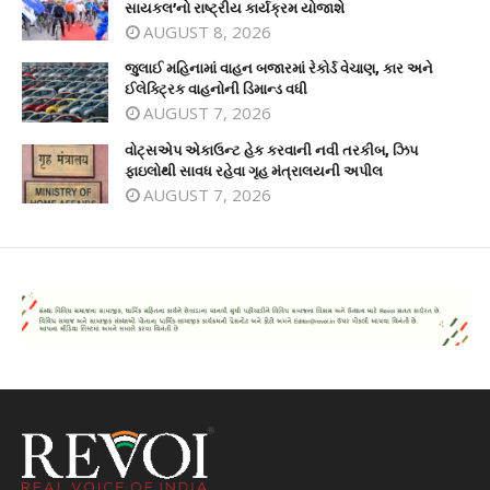
સાયકલ’નો રાષ્ટ્રીય કાર્યક્રમ યોજાશે
AUGUST 8, 2026
જુલાઈ મહિનામાં વાહન બજારમાં રેકોર્ડ વેચાણ, કાર અને
ઈલેક્ટ્રિક વાહનોની ડિમાન્ડ વધી
AUGUST 7, 2026
વોટ્સએપ એકાઉન્ટ હેક કરવાની નવી તરકીબ, ઝિપ
ફાઇલોથી સાવધ રહેવા ગૃહ મંત્રાલયની અપીલ
AUGUST 7, 2026