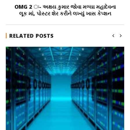
OMG 2 ઃ- અક્ષય કુમાર જોવા મળ્યા મહાદેવના
લૂક માં, પોસ્ટર શેર કરીને લખ્યું ખાસ કેપ્શન
RELATED POSTS