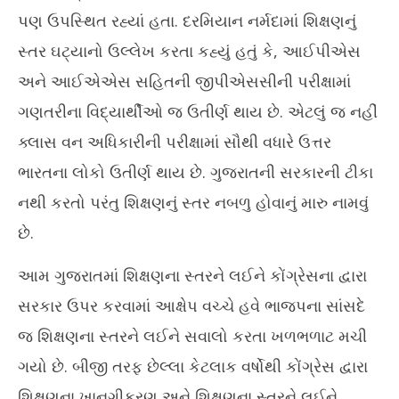
23
પણ ઉપસ્થિત રહ્યાં હતા. દરમિયાન નર્મદામાં શિક્ષણનું
20
સ્તર ઘટ્યાનો ઉલ્લેખ કરતા કહ્યું હતું કે, આઈપીએસ
અને આઈએએસ સહિતની જીપીએસસીની પરીક્ષામાં
ગણતરીના વિદ્યાર્થીઓ જ ઉતીર્ણ થાય છે. એટલું જ નહીં
ક્લાસ વન અધિકારીની પરીક્ષામાં સૌથી વધારે ઉત્તર
ભારતના લોકો ઉતીર્ણ થાય છે. ગુજરાતની સરકારની ટીકા
નથી કરતો પરંતુ શિક્ષણનું સ્તર નબળુ હોવાનું મારુ નામવું
છે.
આમ ગુજરાતમાં શિક્ષણના સ્તરને લઈને કોંગ્રેસના દ્વારા
સરકાર ઉપર કરવામાં આક્ષેપ વચ્ચે હવે ભાજપના સાંસદે
જ શિક્ષણના સ્તરને લઈને સવાલો કરતા ખળભળાટ મચી
ગયો છે. બીજી તરફ છેલ્લા કેટલાક વર્ષોથી કોંગ્રેસ દ્વારા
શિક્ષણના ખાનગીકરણ અને શિક્ષણના સ્તરને લઈને