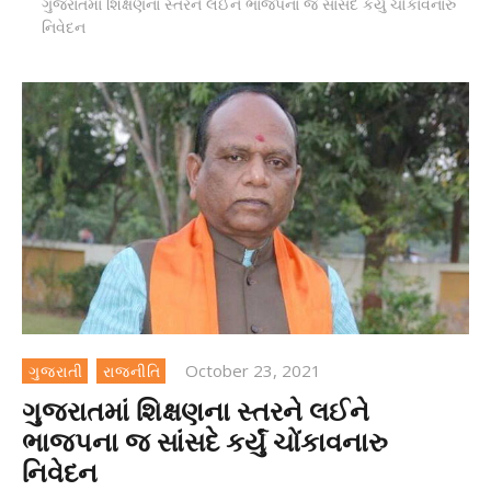
ગુજરાતમાં શિક્ષણના સ્તરને લઈને ભાજપના જ સાંસદે કર્યું ચોંકાવનારુ
નિવેદન
October 23, 2021
ગુજરાતી
રાજનીતિ
ગુજરાતમાં શિક્ષણના સ્તરને લઈને
ભાજપના જ સાંસદે કર્યું ચોંકાવનારુ
નિવેદન