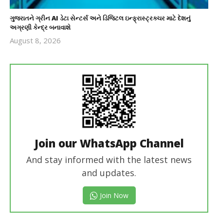
ગુજરાતને ગ્રીન AI ડેટા સેન્ટર્સ અને ડિજિટલ ઇન્ફ્રાસ્ટ્રક્ચર માટે દેશનું
અગ્રણી કેન્દ્ર બનાવાશે
August 8, 2026
revoi
editor
Join our WhatsApp Channel
And stay informed with the latest news
and updates.
Join Now