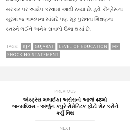
સરકાર પર આક્ષેપ કરવામાં આવી રહ્યાં છે. હવે કોંગ્રેસના
સૂરમાં જ ભાજપના સાંસદે પણ સૂર પુરાવતા શિક્ષણના
સ્તરને લઈને અનેક સવાલો ઉભા થયાં છે.
TAGS:
BJP
GUJARAT
LEVEL OF EDUCATION
MP
SHOCKING STATEMENT
PREVIOUS
એક્ટ્રેસ મલાઈકા અરોરાનો આજે 48મો
જન્મદિવસ - અર્જુન કપુરે રોમેન્ટિક ફોટો શેર કરીને
કર્યું વિશ
NEXT