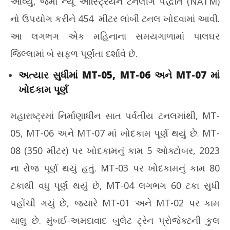
આવ્યું, જેમાં ન્યૂ ઓસ્ટ્રિયન ટનલીંગ પદ્ધતિ (NATM)
નો ઉપયોગ કરીને 454 મીટર લાંબી ટનલ ખોદવામાં આવી.
આ લગભગ એક મહિનાના સમયગાળામાં પાલઘર
જિલ્લામાં બે સફળ પૂર્ણતા દર્શાવે છે.
અત્યાર સુધીમાં MT-05, MT-06 અને MT-07 માં
ખોદકામ પૂર્ણ
મહારાષ્ટ્રમાં નિર્માણાધીન સાત પર્વતીય ટનલમાંથી, MT-
05, MT-06 અને MT-07 માં ખોદકામ પૂર્ણ થયું છે. MT-
08 (350 મીટર) પર ખોદકામનું કામ 5 ઓક્ટોબર, 2023
ના રોજ પૂર્ણ થયું હતું. MT-03 પર ખોદકામનું કામ 80
ટકાથી વધુ પૂર્ણ થયું છે, MT-04 લગભગ 60 ટકા સુધી
પહોંચી ગયું છે, જ્યારે MT-01 અને MT-02 પર કામ
ચાલુ છે. મુંબઈ-અમદાવાદ બુલેટ ટ્રેન પ્રોજેક્ટની કુલ