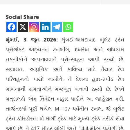
Social Share
મુંબઈ, 3 જૂન 2026:
મુંબઈ-અમદાવાદ બુલેટ ટ્રેન
પ્રોજેક્ટ અદ્યતન ટનલીંગ, દેખરેખ અને બાંધકામ
તકનીકોને અપનાવવાને પ્રોત્સાહન આપી રહ્યો છે.
સલામત, આધુનિક અને ભવિષ્ય માટે તૈયાર રેલ
પરિવહનનો પાયો નાખીને, તે દેશના હાઇ-સ્પીડ રેલ
NOW VIEWING
માળખાની ક્ષમતાઓને મજબૂત બનાવી રહ્યો છે. રેલવે
બુલેટ ટ્રેન પ્રોજેક્ટ: મહારાષ્ટ્રમાં ત્રીજી પર્વતીય ટનલનું બાંધકામ પૂર્ણ
ગિર
મંત્રાલયે એક નિવેદન બહાર પાડીને આ જાહેરાત કરી.
ઉમટ
June
તાજેતરમાં પૂર્ણ થયેલ MT-07 પર્વતીય ટનલ, જે બુલેટ
Ju
3,
3,
2026
ટ્રેન કોરિડોરના બે-માર્ગી ટ્રેક માટે મુખ્ય ટ્રેક તરીકે સેવા
20
આપે છે, તે 417 મીટર લાંબી અને 14.4 મીટર પહોળી છે.