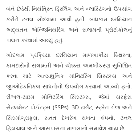
બંને છેડેથી નિયંત્રિત ડ્રિલિંગ અને બ્લાસ્ટિંગનો ઉપયોગ
કરીને ટનલ ખોદવામાં આવી હતી. બાંધકામ દરમિયાન
અદ્યતન એન્જિનિયરિંગ અને સલામતી પ્રોટોકોલનું
પાલન કરવામાં આવ્યું હતું.
ખોદકામ પ્રક્રિયા દરમિયાન માળખાકીય સ્થિરતા,
કામદારોની સલામતી અને ચોક્કસ અમલીકરણ સુનિશ્ચિત
કરવા માટે અત્યાધુનિક મોનિટરિંગ સિસ્ટમ્સ અને
જીઓટેકનિકલ સાધનોનો ઉપયોગ કરવામાં આવ્યો હતો.
રીઅલ-ટાઇમ મોનિટરિંગ સિસ્ટમ્સ, જેમાં સરફેસ
સેટલમેન્ટ પોઈન્ટ્સ (SSPs), 3D ટાર્ગેટ, સ્ટ્રેન ગેજ અને
સિસ્મોગ્રાફ્સ, સતત દેખરેખ રાખતા કંપનો, ટનલ
હિલચાલ અને આસપાસના માળખાનો સમાવેશ થાય છે.