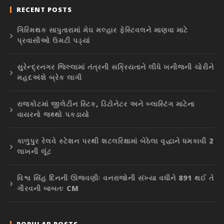
RECENT POSTS
ગિરિમથક સાપુતારામાં મેઘ મલ્હાર ફેસ્ટિવલને માણવા માટે
પ્રવાસીઓ ઉમટી પડ્યાં
સુરેન્દ્રનગર જિલ્લામાં તંત્રની સક્રિયતાને લીધે ખનીજની ચોરીને
મહદઅંશે બ્રેક લાગી
રાજકોટમાં જીલેટીન સ્ટિક, ડિટોનેટર અને બ્લાસ્ટિંગ માટેના
વાયરનો જથ્થો પકડાયો
કાળુપુર રેલવે સ્ટેશન પરથી શટલરિક્ષામાં બેઠેલા વૃદ્ધાને ધમકાવી 2
લાખની લૂંટ
વિશ્વ સિંહ દિનની ઊજવણીઃ વનરાજોની સંખ્યા વધીને 891 થઈ તે
ગૌરવની બાબતઃ CM
POPULAR POSTS