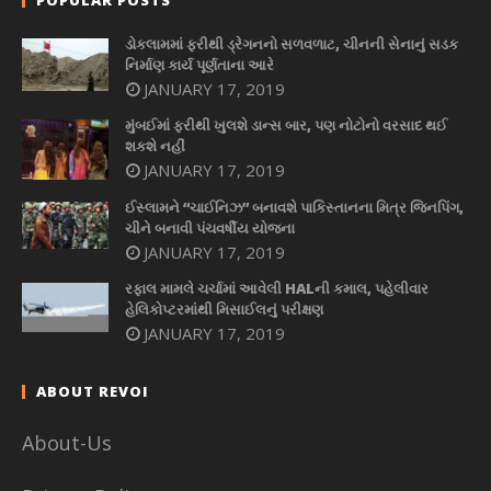
ડોકલામમાં ફરીથી ડ્રેગનનો સળવળાટ, ચીનની સેનાનું સડક
નિર્માણ કાર્ય પૂર્ણતાના આરે
JANUARY 17, 2019
મુંબઈમાં ફરીથી ખુલશે ડાન્સ બાર, પણ નોટોનો વરસાદ થઈ
શકશે નહીં
JANUARY 17, 2019
ઈસ્લામને “ચાઈનિઝ” બનાવશે પાકિસ્તાનના મિત્ર જિનપિંગ,
ચીને બનાવી પંચવર્ષીય યોજના
JANUARY 17, 2019
રફાલ મામલે ચર્ચામાં આવેલી HALની કમાલ, પહેલીવાર
હેલિકોપ્ટરમાંથી મિસાઈલનું પરીક્ષણ
JANUARY 17, 2019
ABOUT REVOI
About-Us