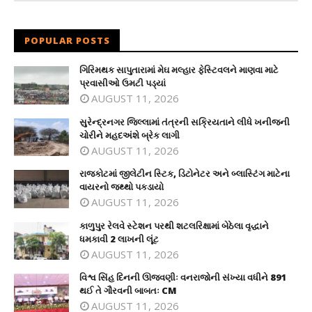
POPULAR POSTS
ગિરિમથક સાપુતારામાં મેઘ મલ્હાર ફેસ્ટિવલને માણવા માટે
પ્રવાસીઓ ઉમટી પડ્યાં
AUGUST 11, 2026
સુરેન્દ્રનગર જિલ્લામાં તંત્રની સક્રિયતાને લીધે ખનીજની
ચોરીને મહદઅંશે બ્રેક લાગી
AUGUST 11, 2026
રાજકોટમાં જીલેટીન સ્ટિક, ડિટોનેટર અને બ્લાસ્ટિંગ માટેના
વાયરનો જથ્થો પકડાયો
AUGUST 11, 2026
કાળુપુર રેલવે સ્ટેશન પરથી શટલરિક્ષામાં બેઠેલા વૃદ્ધાને
ધમકાવી 2 લાખની લૂંટ
AUGUST 11, 2026
વિશ્વ સિંહ દિનની ઊજવણીઃ વનરાજોની સંખ્યા વધીને 891
થઈ તે ગૌરવની બાબતઃ CM
AUGUST 11, 2026