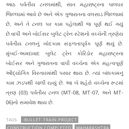
આઠ પર્વતીય ટનલમાંથી, સાત મહારાષ્ટ્રના પાલઘર
જિલ્લામાં આવે છે અને એક ગુજરાતના વલસાડ જિલ્લામાં
છે, અને તે ટનલ પર કામ પહેલાથી જ પૂર્ણ થઈ ગયું
છે.વાપી અને બોઈસર બુલેટ ટ્રેન સ્ટેશનો વચ્ચેની ત્રણેય
પર્વતીય ટનલનું ખોદકામ સફળતાપૂર્વક પૂર્ણ થયું છે.
મુંબઈ-અમદાવાદ બુલેટ ટ્રેન કોરિડોર મહારાષ્ટ્રના
બોઈસર અને ગુજરાતના વાપી વચ્ચેના એક મહત્વપૂર્ણ
ઔદ્યોગિક વિસ્તારમાંથી પસાર થાય છે. ત્યાં બાંધકામનું
કામ ઝડપથી ચાલી રહ્યું છે. આ બે શહેરો વચ્ચેના રૂટમાં
ત્રણ (03) પર્વતીય ટનલ (MT-08, MT-07, અને MT-
06)નો સમાવેશ થાય છે.
TAGS:
-BULLET-TRAIN-PROJECT
CONSTRUCTION COMPLETED
MAHARASHTRA