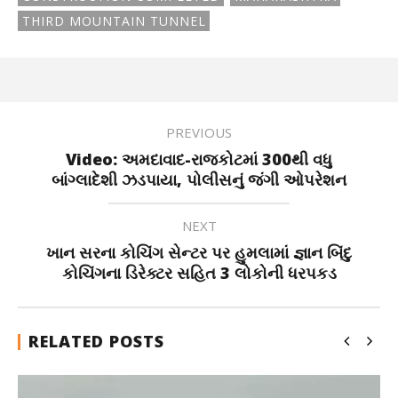
THIRD MOUNTAIN TUNNEL
PREVIOUS
Video: અમદાવાદ-રાજકોટમાં 300થી વધુ
બાંગ્લાદેશી ઝડપાયા, પોલીસનું જંગી ઓપરેશન
NEXT
ખાન સરના કોચિંગ સેન્ટર પર હુમલામાં જ્ઞાન બિંદુ
કોચિંગના ડિરેક્ટર સહિત 3 લોકોની ધરપકડ
RELATED POSTS