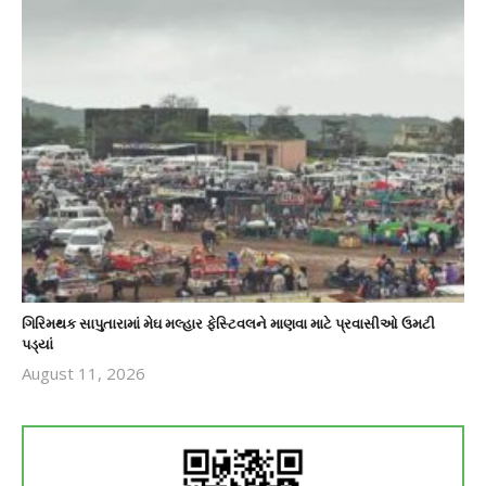
ગિરિમથક સાપુતારામાં મેઘ મલ્હાર ફેસ્ટિવલને માણવા માટે પ્રવાસીઓ ઉમટી
પડ્યાં
August 11, 2026
revoi
editor