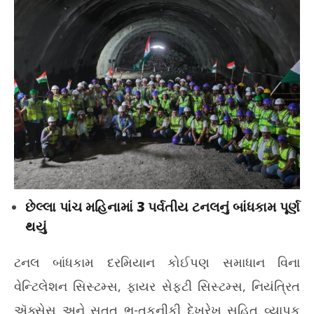
છેલ્લા પાંચ મહિનામાં 3 પર્વતીય ટનલનું બાંધકામ પૂર્ણ
થયું
ટનલ બાંધકામ દરમિયાન કોઈપણ સમાધાન વિના
વેન્ટિલેશન સિસ્ટમ્સ, ફાયર સેફ્ટી સિસ્ટમ્સ, નિયંત્રિત
ઍક્સેસ અને સતત ભૂ-તકનીકી દેખરેખ સહિત વ્યાપક