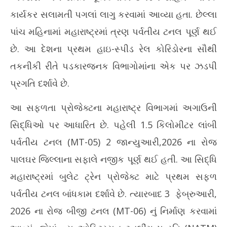
કાર્યકર સલામતી પગલાં લાગુ કરવામાં આવ્યા હતા. છેલ્લા
પાંચ મહિનામાં મહારાષ્ટ્રમાં ત્રણ પર્વતીય ટનલ પૂર્ણ થઈ
છે. આ દેશના પ્રથમ હાઇ-સ્પીડ રેલ કોરિડોરના સૌથી
તકનીકી રીતે પડકારજનક વિભાગોમાંના એક પર ઝડપી
પ્રગતિ દર્શાવે છે.
આ સફળતા પ્રોજેક્ટના મહારાષ્ટ્ર વિભાગમાં અગાઉની
સિદ્ધિઓ પર આધારિત છે. પહેલી 1.5 કિલોમીટર લાંબી
પર્વતીય ટનલ (MT-05) 2 જાન્યુઆરી,2026 ના રોજ
પાલઘર જિલ્લાના સફાલે નજીક પૂર્ણ થઈ હતી. આ સિદ્ધિ
મહારાષ્ટ્રમાં બુલેટ ટ્રેન પ્રોજેક્ટ માટે પ્રથમ સફળ
પર્વતીય ટનલ બાંધકામ દર્શાવે છે. ત્યારબાદ 3 ફેબ્રુઆરી,
2026 ના રોજ બીજી ટનલ (MT-06) નું નિર્માણ કરવામાં