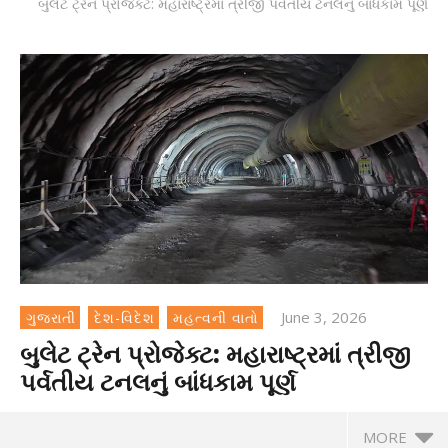
બુલેટ ટ્રેન પ્રોજેક્ટ: મહારાષ્ટ્રમાં ત્રીજી પર્વતીય ટનલનું બાંધકામ પૂર્ણ
June 3, 2026
ગુજરાતી
દેશ-વિદેશ
મહત્વની વાતો
બુલેટ ટ્રેન પ્રોજેક્ટ: મહારાષ્ટ્રમાં ત્રીજી
પર્વતીય ટનલનું બાંધકામ પૂર્ણ
MORE