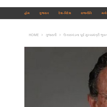
હોમ
ગુજરાત
દેશ-વિદેશ
રાજનીતિ
મનો
HOME
ગુજરાતી
ઉત્તરાખંડના પૂર્વ મુખ્યમંત્રી ભુવ