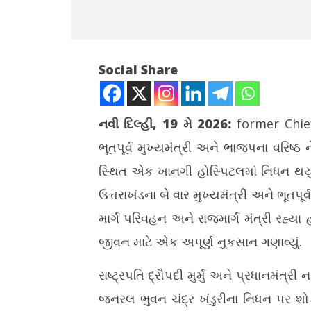
Social Share
નવી દિલ્હી, 19 મે 2026:
former Chie
ભૂતપૂર્વ મુખ્યમંત્રી અને ભાજપના વરિષ્ઠ ન
NOW VIEWING
સ્થિત એક ખાનગી હોસ્પિટલમાં નિધન થયું.
ઉત્તરાખંડના પૂર્વ મુખ્યમંત્રી ભુવન ચંદ્ર
ગુજરાતમાં 
ઉત્તરાખંડના બે વાર મુખ્યમંત્રી અને ભૂતપૂ
ખંડુરીનું લાંબી બીમારી બાદ નિધન
અભિયાન, 1
વાવેતર
માર્ગ પરિવહન અને રાજમાર્ગ મંત્રી રહ્યા 
May
May
19,
જીવન માટે એક અપૂર્ણ નુકસાન ગણાવ્યું.
19,
2026
2026
રાષ્ટ્રપતિ દ્રૌપદી મુર્મુ અને પ્રધાનમંત્રી
જનરલ ભુવન ચંદ્ર ખંડુરીના નિધન પર શોક 