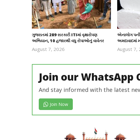
ગુજરાતમાં 289 સરકારી ITIમાં વૃક્ષારોપણ
એનાલોગ પનીર
અભિયાન, 10 હજારથી વધુ રોપાઓનું વાવેતર
અમદાવાદમાં મ
August 7, 2026
August 7,
revoi
editor
Join our WhatsApp 
And stay informed with the latest ne
Join Now