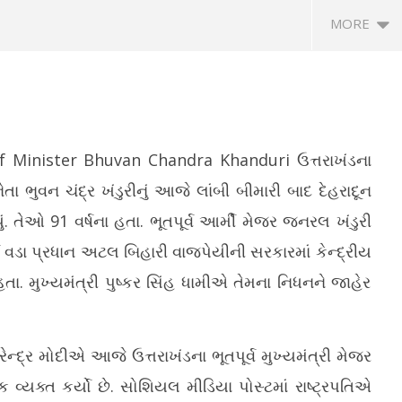
MORE
f Minister Bhuvan Chandra Khanduri
ઉત્તરાખંડના
ેતા ભુવન ચંદ્ર ખંડુરીનું આજે લાંબી બીમારી બાદ દેહરાદૂન
 તેઓ 91 વર્ષના હતા. ભૂતપૂર્વ આર્મી મેજર જનરલ ખંડુરી
289 સરકારી ITIમાં વૃક્ષારોપણ
એનાલોગ પનીર પર પ્રતિબંધ મુકાયા બાદ
સર
ર્વ વડા પ્રધાન અટલ બિહારી વાજપેયીની સરકારમાં કેન્દ્રીય
0 હજારથી વધુ રોપાઓનું
અમદાવાદમાં મ્યુનિએ પાડ્યા દરોડા
ભર
હતા. મુખ્યમંત્રી પુષ્કર સિંહ ધામીએ તેમના નિધનને જાહેર
May
M
19,
1
2026
2
 નરેન્દ્ર મોદીએ આજે ​​ઉત્તરાખંડના ભૂતપૂર્વ મુખ્યમંત્રી મેજર
વ્યક્ત કર્યો છે. સોશિયલ મીડિયા પોસ્ટમાં રાષ્ટ્રપતિએ