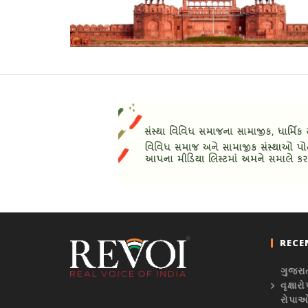
RECE
ગુજરા
વૃક્ષ
રોપાઓ