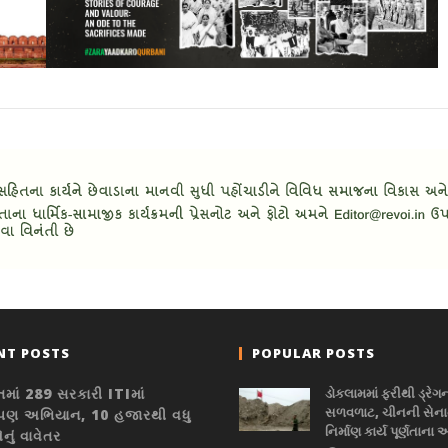
NT POSTS
POPULAR POSTS
તમાં 289 સરકારી ITIમાં
ડોકલામમાં ફરીથી ડ્રેગ
સળવળાટ, ચીનની સેનાન
ારોપણ અભિયાન, 10 હજારથી વધુ
નિર્માણ કાર્ય પૂર્ણતાના 
નું વાવેતર