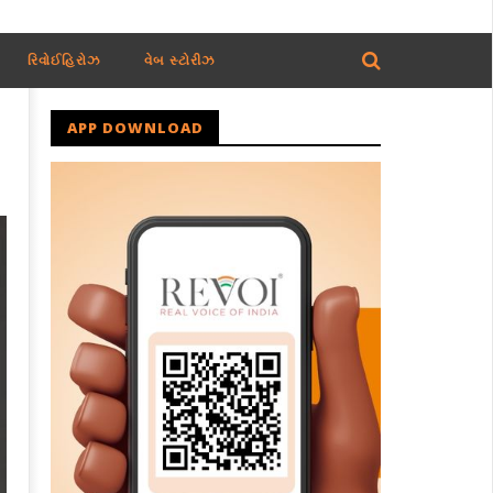
રિવોઈહિરોઝ
વેબ સ્ટોરીઝ
APP DOWNLOAD