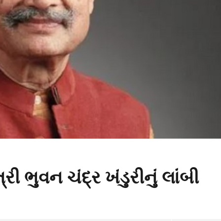
ત્રી ભુવન ચંદ્ર ખંડુરીનું લાંબી