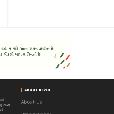
ABOUT REVOI
નનો
About-Us
ું સડક
આરે