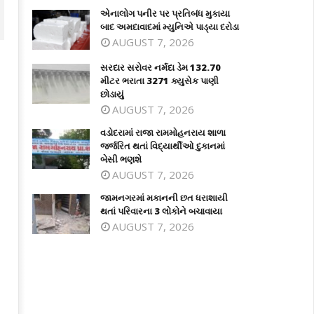
એનાલોગ પનીર પર પ્રતિબંધ મુકાયા
બાદ અમદાવાદમાં મ્યુનિએ પાડ્યા દરોડા
AUGUST 7, 2026
સરદાર સરોવર નર્મદા ડેમ 132.70
મીટર ભરાતા 3271 ક્યુસેક પાણી
છોડાયું
AUGUST 7, 2026
વડોદરામાં રાજા રામમોહનરાય શાળા
જર્જરિત થતાં વિદ્યાર્થીઓ દુકાનમાં
બેસી ભણશે
AUGUST 7, 2026
દાર સરોવર નર્મદા ડેમ 132.70 મીટર
વડોદરામાં રાજા રામમોહનરાય શાળા જર્જર
જામનગરમાં મકાનની છત ધરાશાયી
ાતા 3271 ક્યુસેક પાણી છોડાયું
થતાં વિદ્યાર્થીઓ દુકાનમાં બેસી ભણશે
થતાં પરિવારના 3 લોકોને બચાવાયા
ay
May
AUGUST 7, 2026
9,
19,
026
2026