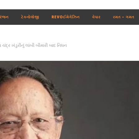
રંજન
ટેકનોલોજી
REVOઈમેગેઝિન
વેપાર
રમત – ગમત
ન ચંદ્ર ખંડુરીનું લાંબી બીમારી બાદ નિધન