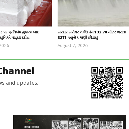
 પર પ્રતિબંધ મુકાયા બાદ
સરદાર સરોવર નર્મદા ડેમ 132.70 મીટર ભરાતા
્યુનિએ પાડ્યા દરોડા
3271 ક્યુસેક પાણી છોડાયું
 2026
August 7, 2026
revoi
revoi
editor
editor
Channel
ws and updates.