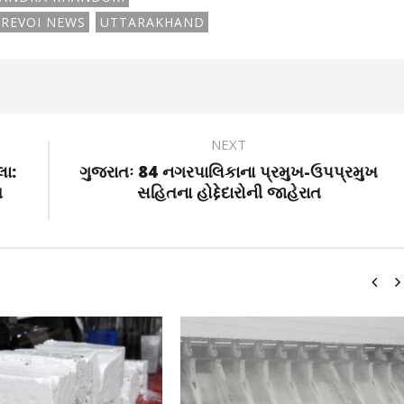
REVOI NEWS
UTTARAKHAND
NEXT
લા:
ગુજરાતઃ 84 નગરપાલિકાના પ્રમુખ-ઉપપ્રમુખ
ત
સહિતના હોદ્દેદારોની જાહેરાત