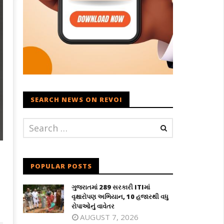
SEARCH NEWS ON REVOI
POPULAR POSTS
ગુજરાતમાં 289 સરકારી ITIમાં
વૃક્ષારોપણ અભિયાન, 10 હજારથી વધુ
રોપાઓનું વાવેતર
AUGUST 7, 2026