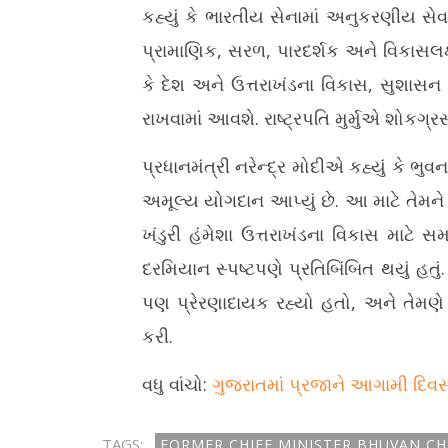
કહ્યું કે ભારતીય સેનામાં અનુકરણીય સેવા 
પ્રામાણિક, સરળ, પારદર્શક અને વિકાસલક્ષી
કે દેશ અને ઉત્તરાખંડના વિકાસ, સુશાસન
રાખવામાં આવશે. રાષ્ટ્રપતિ મુર્મુએ શોકગ્ર
પ્રધાનમંત્રી નરેન્દ્ર મોદીએ કહ્યું કે ભુ
અમૂલ્ય યોગદાન આપ્યું છે. આ માટે તેમને
ખંડુરી હંમેશા ઉત્તરાખંડના વિકાસ માટે સમ
દરમિયાન સ્પષ્ટપણે પ્રતિબિંબિત થયું હતું.
પણ પ્રેરણાદાયક રહ્યો હતો, અને તેમણે
કરી.
વધુ વાંચો:
ગુજરાતમાં પ્રજાને આગામી દિવ
TAGS:
FORMER CHIEF MINISTER BHUVAN C