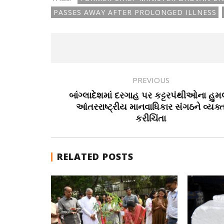
PASSES AWAY AFTER PROLONGED ILLNESS
PREVIOUS
બાંગ્લાદેશમાં દરગાહ પર કટ્ટરપંથીઓના હુમ
આંતરરાષ્ટ્રીય માનવાધિકાર સંગઠને વ્યક્
કરીચિંતા
RELATED POSTS