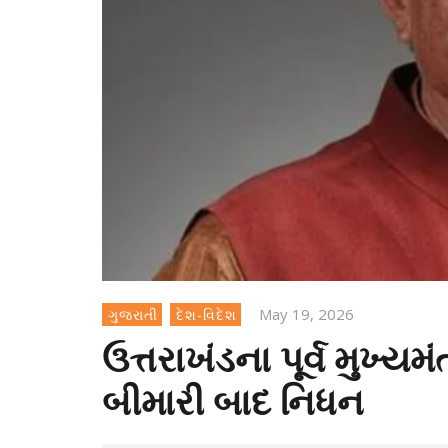
May 19, 2026
ગુજરાતી
દેશ-વિદેશ
ઉત્તરાખંડના પૂર્વ મુખ્યમં
બીમારી બાદ નિધન