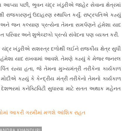
આપ્યા પછી, ભુવન ચંદ્ર ખંડુરીએ જાહેર સેવાના ક્ષેત્રમાં
 રાજકારણનું ઉદાહરણ સ્થાપિત કર્યું. રાષ્ટ્રપતિએ કહ્યું
 અને જન કલ્યાણ પ્રત્યેના તેમના સમર્પણને હંમેશા યાદ
સ્ત પરિવાર અને શુભેચ્છકો પ્રત્યે સંવેદના પણ વ્યક્ત કરી.
વન ચંદ્ર ખંડુરીએ સશસ્ત્ર દળોથી લઈને રાજકીય ક્ષેત્ર સુધી
 હંમેશા યાદ રાખવામાં આવશે. તેમણે કહ્યું કે મેજર જનરલ
ર્પિત રહ્યા હતા, જે તેમના મુખ્યમંત્રી તરીકેના કાર્યકાળ
 મોદીએ કહ્યું કે કેન્દ્રીય મંત્રી તરીકેનો તેમનો કાર્યકાળ
 દેશભરમાં કનેક્ટિવિટી સુધારવા માટે સતત અથાક મહેનત
સોમાં આકરી ગરમીમાં મળશે આંશિક રાહત
HANDRA KHANDURI