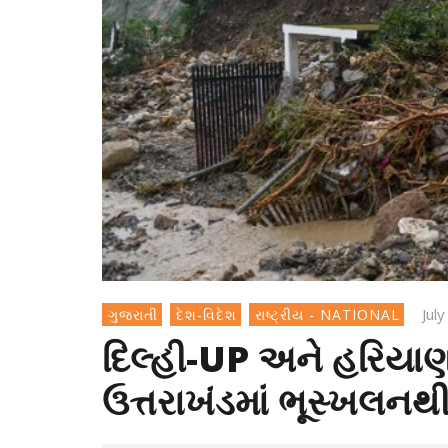
Jul
ગુજરાતી
દેશ-વિદેશ
રાષ્ટ્રીય - NATIONAL
દિલ્હી-UP અને હરિયાણ
ઉત્તરાખંડમાં ભૂસ્ખલનથી