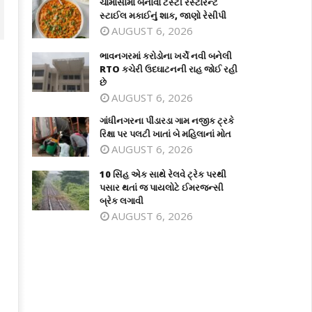
ચોમાસામાં બનાવો ટેસ્ટી રેસ્ટોરન્ટ
સ્ટાઈલ મકાઈનું શાક, જાણો રેસીપી
AUGUST 6, 2026
ભાવનગરમાં કરોડોના ખર્ચે નવી બનેલી
RTO કચેરી ઉદઘાટનની રાહ જોઈ રહી
છે
AUGUST 6, 2026
ગાંધીનગરના પીંડારડા ગામ નજીક ટ્રકે
રિક્ષા પર પલટી ખાતાં બે મહિલાનાં મોત
AUGUST 6, 2026
10 સિંહ એક સાથે રેલવે ટ્રેક પરથી
પસાર થતાં જ પાયલોટે ઈમરજન્સી
વનગરમાં કરોડોના ખર્ચે નવી બનેલી RTO
ગાંધીનગરના પીંડારડા ગામ નજીક ટ્રકે રિક્ષ
બ્રેક લગાવી
ેરી ઉદઘાટનની રાહ જોઈ રહી છે
પર પલટી ખાતાં બે મહિલાનાં મોત
AUGUST 6, 2026
ly
July
8,
026
2026