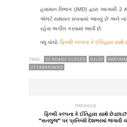
હવામાન વિભાગ (IMD) દ્વારા આગામી 2 થ
એલર્ટ યથાવત રાખવામાં આવ્યું છે અને 
રહેવા અપીલ કરવામાં આવી છે.
વધુ વાંચો:
ફિલ્મી કલ્પના કે ઈતિહાસ સાથે 
TAGS:
32 ROADS CLOSED
DELHI
HARYAN
UTTARAKHAND
PREVIOUS
ફિલ્મી કલ્પના કે ઈતિહાસ સાથે છેડછાડ?
"સતલુજ" પર પ્રતિબંધે દેશભરમાં જગાવી ચર