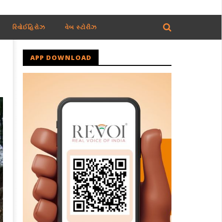
રિવોઈહિરોઝ
વેબ સ્ટોરીઝ
APP DOWNLOAD