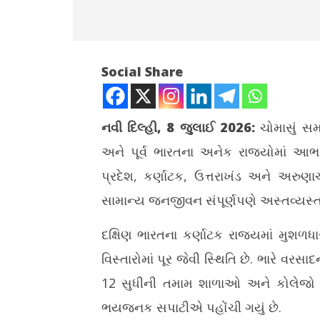
Social Share
નવી દિલ્હી, 8 જુલાઈ 2026:
ચોમાસું સમગ
અને પૂર્વ ભારતના અનેક રાજ્યોમાં આભ ફ
NOW VIEWING
પ્રદેશ, કર્ણાટક, ઉત્તરાખંડ અને અરુણા
દિલ્હી-UP અને હરિયાણામાં ધોધમાર
ટેસ્ટ ક્રિક
સામાન્ય જનજીવન સંપૂર્ણપણે અસ્તવ્યસ્ત
વરસાદ, ઉત્તરાખંડમાં ભૂસ્ખલનથી 32 રસ્તા
લેનારા ટોચ
બંધ
July
દક્ષિણ ભારતના કર્ણાટક રાજ્યમાં મુશળધાર
July
8,
8,
2026
વિસ્તારોમાં પૂર જેવી સ્થિતિ છે. ભારે વરસા
2026
12 સુધીની તમામ શાળાઓ અને કોલેજો બ
ભયજનક સપાટીએ પહોંચી ગયું છે.