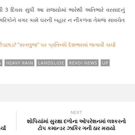
ી 3 દિવસ સુધી આ રાજ્યોમાં ભારેથી અતિભારે વરસાદનું
નાગરિકોને વગર કામે ઘરની બહાર ન નીકળવા તેમજ સાવચેત
છેડછાડ? “સતલુજ” પર પ્રતિબંધે દેશભરમાં જગાવી ચર્ચા
A
HEAVY RAIN
LANDSLIDE
REVOI NEWS
UP
NEXT
શોપિયાંમાં સુરક્ષા દળોના ઓપરેશનમાં લશ્કરનો
્ચા
ટોપ કમાન્ડર ઝાકિર ગની ઠાર મરાયો