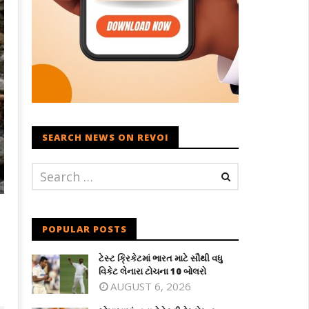
SEARCH NEWS ON REVOI
POPULAR POSTS
ટેસ્ટ ક્રિકેટમાં ભારત માટે સૌથી વધુ
વિકેટ લેનારા ટોચના 10 બોલરો
AUGUST 6, 2026