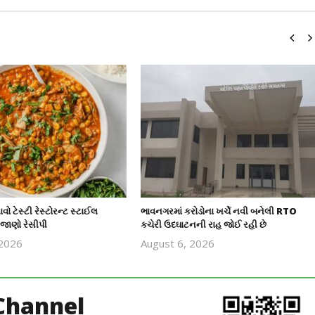
વો ટેસ્ટી રેસ્ટોરન્ટ સ્ટાઈલ
ભાવનગરમાં કરોડોના ખર્ચે નવી બનેલી RTO
 જાણો રેસીપી
કચેરી ઉદઘાટનની રાહ જોઈ રહી છે
 2026
August 6, 2026
revoi
revoi
editor
editor
Channel