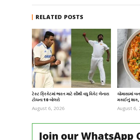
RELATED POSTS
ટેસ્ટ ક્રિકેટમાં ભારત માટે સૌથી વધુ વિકેટ લેનારા
ચોમાસામાં બના
ટોચના 10 બોલરો
મકાઈનું શાક,
August 6, 2026
August 6,
revoi
editor
Join our WhatsApp 