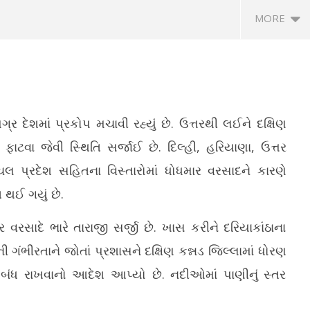
MORE
્ર દેશમાં પ્રકોપ મચાવી રહ્યું છે. ઉત્તરથી લઈને દક્ષિણ
ાટવા જેવી સ્થિતિ સર્જાઈ છે. દિલ્હી, હરિયાણા, ઉત્તર
ચલ પ્રદેશ સહિતના વિસ્તારોમાં ધોધમાર વરસાદને કારણે
ેટમાં ભારત માટે સૌથી વધુ વિકેટ
ચોમાસામાં બનાવો ટેસ્ટી રેસ્ટોરન્ટ સ્ટાઈલ
ભા
 થઈ ગયું છે.
ના 10 બોલરો
મકાઈનું શાક, જાણો રેસીપી
કચ
July
Ju
 વરસાદે ભારે તારાજી સર્જી છે. ખાસ કરીને દરિયાકાંઠાના
8,
8,
2026
2
દની ગંભીરતાને જોતાં પ્રશાસને દક્ષિણ કન્નડ જિલ્લામાં ધોરણ
ંધ રાખવાનો આદેશ આપ્યો છે. નદીઓમાં પાણીનું સ્તર