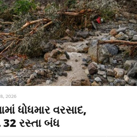
y 8, 2026
ામાં ધોધમાર વરસાદ,
 32 રસ્તા બંધ