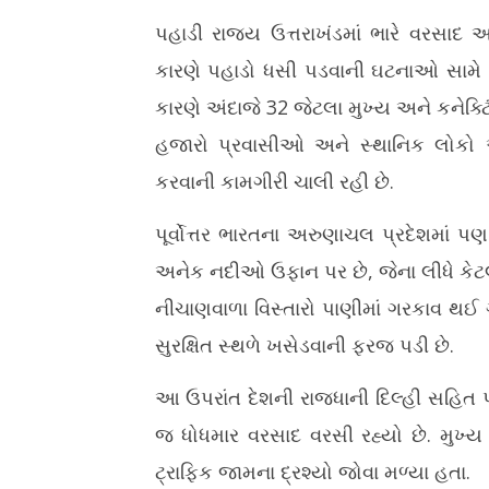
પહાડી રાજ્ય ઉત્તરાખંડમાં ભારે વરસાદ
કારણે પહાડો ધસી પડવાની ઘટનાઓ સામે આવ
કારણે અંદાજે 32 જેટલા મુખ્ય અને કનેક્
હજારો પ્રવાસીઓ અને સ્થાનિક લોકો અટવ
કરવાની કામગીરી ચાલી રહી છે.
પૂર્વોત્તર ભારતના અરુણાચલ પ્રદેશમાં 
અનેક નદીઓ ઉફાન પર છે, જેના લીધે કેટલ
નીચાણવાળા વિસ્તારો પાણીમાં ગરકાવ થઈ ગ
સુરક્ષિત સ્થળે ખસેડવાની ફરજ પડી છે.
આ ઉપરાંત દેશની રાજધાની દિલ્હી સહિત પ
જ ધોધમાર વરસાદ વરસી રહ્યો છે. મુખ્ય
ટ્રાફિક જામના દ્રશ્યો જોવા મળ્યા હતા.