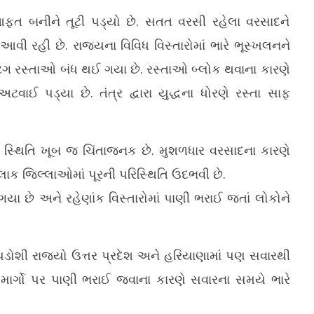
 આફત બનીને તૂટી પડ્યો છે. સતત વરસી રહેલા વરસાદને
ી રહી છે. રાજ્યના વિવિધ વિસ્તારોમાં ભારે ભૂસ્ખલનને
ટિંગ રસ્તાઓ બંધ થઈ ગયા છે. રસ્તાઓ બ્લોક થવાના કારણે
ાઈ પડ્યા છે. તંત્ર દ્વારા યુદ્ધના ધોરણે રસ્તા સાફ
પણ સ્થિતિ ખૂબ જ ચિંતાજનક છે. મુશળધાર વરસાદના કારણે
ાક જિલ્લાઓમાં પૂરની પરિસ્થિતિ ઉદભવી છે.
યા છે અને રહેણાંક વિસ્તારોમાં પાણી ભરાઈ જતાં લોકોને
ડોશી રાજ્યો ઉત્તર પ્રદેશ અને હરિયાણામાં પણ સવારથી
 માર્ગો પર પાણી ભરાઈ જવાના કારણે સવારના સમયે ભારે