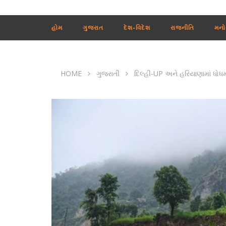
હોમ
ગુજરાત
દેશ-વિદેશ
રાજનીતિ
મનો
HOME
ગુજરાતી
દિલ્હી-UP અને હરિયાણામાં ધોધમ