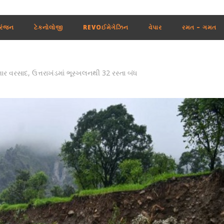
રંજન
ટેકનોલોજી
REVOઈમેગેઝિન
વેપાર
રમત – ગમત
ાર વરસાદ, ઉત્તરાખંડમાં ભૂસ્ખલનથી 32 રસ્તા બંધ