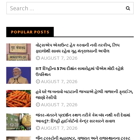
POPULAR POSTS
વોટ્સએપ એકાઉન્ટ હેક કરવાની નવી તરકીબ, ઝિપ
ફાઇલોથી સાવધ રહેવા ગૃહ મંત્રાલયની અપીલ
AUGUST 7, 2026
IIT દિલ્હીના 57મા દીક્ષાંત સમારોહમાં પીએમ મોદી રહેશે
ઉપસ્થિત
AUGUST 7, 2026
હવે ઘરે જ બનાવો બટાટાની જગ્યાએ હેલ્ધી ગાજરની ફ્રાઈઝ,
જાણો રેસીપી
AUGUST 7, 2026
જંતર-મંતરને પ્રદર્શન સ્થળ તરીકે કેમ બંધ નથી કરી દેવામાં
આવતું?: દિલ્હી હાઈકોર્ટનો કેન્દ્ર સરકારને સવાલ
AUGUST 7, 2026
જૈન ટ્રસ્ટોની મહારાષ્ટ્ર, ગુજરાત અને રાજસ્થાનના ટ્રસ્ટ