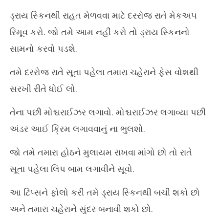
5,
5,
ડ્રાય સ્કિનથી રાહત મેળવવા માટે દરરોજ રાતે મેકઅપ
2026
20
રિમૂવ કરો. જો તમે આમ નહીં કરો તો ડ્રાય સ્કિનનો
સામનો કરવો પડશે.
તમે દરરોજ રાતે સૂતા પહેલા તમારા ચહેરાને ફેસ વોશથી
સરખી રીતે ધોઈ લો.
તેના પછી મોશ્ચરાઈઝર લગાવો. મોશ્ચરાઈઝર લગાવ્યા પછી
અંડર આઈ ક્રિમ લગાવવાનું ના ભુલશો.
જો તમે તમારા હોઠને મુલાયમ રાખવા માંગો છો તો રાતે
સૂતા પહેલા લિપ બામ લગાવીને સૂવો.
આ ટિપ્સને ફોલો કરી તમે ડ્રાય સ્કિનથી બચી શકો છો
અને તમારા ચહેરાને સુંદર બનાવી શકો છો.