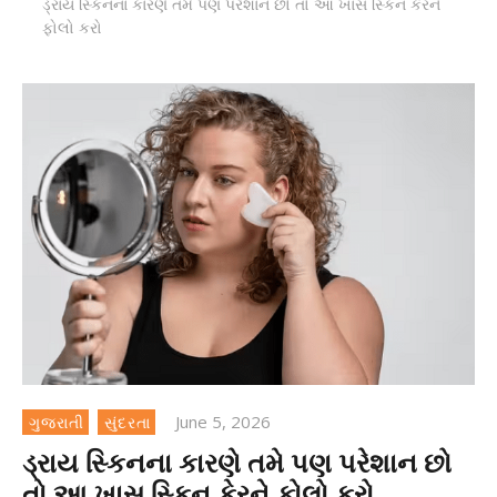
ડ્રાય સ્કિનના કારણે તમે પણ પરેશાન છો તો આ ખાસ સ્કિન કેરને
ફોલો કરો
June 5, 2026
ગુજરાતી
સુંદરતા
ડ્રાય સ્કિનના કારણે તમે પણ પરેશાન છો
તો આ ખાસ સ્કિન કેરને ફોલો કરો