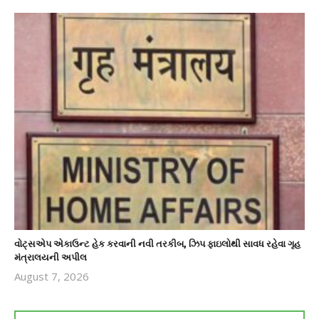
વોટ્સએપ એકાઉન્ટ હેક કરવાની નવી તરકીબ, ઝિપ ફાઇલોથી સાવધ રહેવા ગૃહ
મંત્રાલયની અપીલ
August 7, 2026
revoi
editor