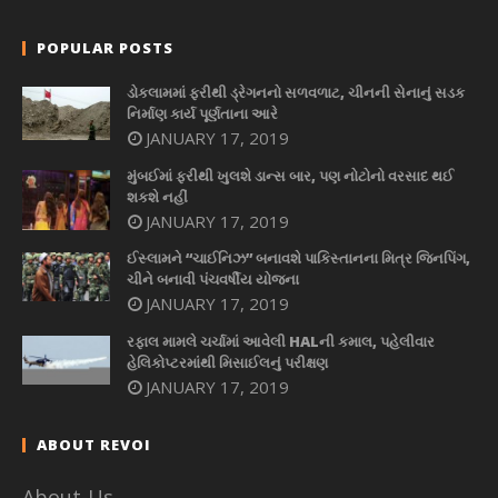
POPULAR POSTS
ડોકલામમાં ફરીથી ડ્રેગનનો સળવળાટ, ચીનની સેનાનું સડક
નિર્માણ કાર્ય પૂર્ણતાના આરે
JANUARY 17, 2019
મુંબઈમાં ફરીથી ખુલશે ડાન્સ બાર, પણ નોટોનો વરસાદ થઈ
શકશે નહીં
JANUARY 17, 2019
ઈસ્લામને “ચાઈનિઝ” બનાવશે પાકિસ્તાનના મિત્ર જિનપિંગ,
ચીને બનાવી પંચવર્ષીય યોજના
JANUARY 17, 2019
રફાલ મામલે ચર્ચામાં આવેલી HALની કમાલ, પહેલીવાર
હેલિકોપ્ટરમાંથી મિસાઈલનું પરીક્ષણ
JANUARY 17, 2019
ABOUT REVOI
About-Us