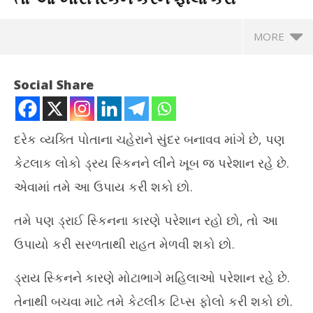
MORE
Social Share
દરેક વ્યક્તિ પોતાના ચહેરાને સુંદર બનાવવ માંગે છે, પણ
કેટલાક લોકો ડ્રય સ્કિનને લીને ખૂબ જ પરેશાન રહે છે.
એવામાં તમે આ ઉપાય કરી શકો છો.
તમે પણ ડ્રાઈ સ્કિનના કારણે પરેશાન રહો છો, તો આ
ઉપાયો કરી સરળતાથી રાહત મેળવી શકો છો.
NOW VIEWING
ડ્રાય સ્કિનને કારણે મોટાભાગે મહિલાઓ પરેશાન રહે છે.
ડ્રાય સ્કિનના કારણે તમે પણ પરેશાન છો તો આ ખાસ સ્કિન કેરને ફોલો
વોટ
કરો
રહે
તેનાથી બચવા માટે તમે કેટલીક ટિપ્સ ફોલો કરી શકો છો.
June
Ju