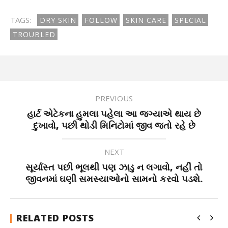
TAGS:
DRY SKIN
FOLLOW
SKIN CARE
SPECIAL
TROUBLED
PREVIOUS
હાર્ટ એટેકના હુમલા પહેલા આ જગ્યાએ થાય છે
દુખાવો, પછી થોડી મિનિટોમાં જીવ જતો રહે છે
NEXT
સૂર્યાસ્ત પછી ભૂલથી પણ ઝાડુ ન લગાવો, નહીં તો
જીવનમાં ઘણી સમસ્યાઓનો સામનો કરવો પડશે.
RELATED POSTS