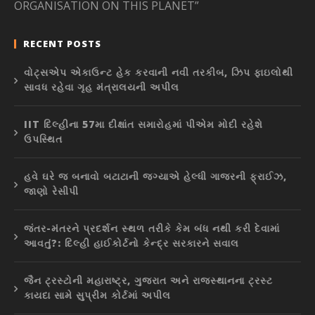
ORGANISATION ON THIS PLANET”
RECENT POSTS
વોટ્સએપ એકાઉન્ટ હેક કરવાની નવી તરકીબ, ઝિપ ફાઇલોથી
સાવધ રહેવા ગૃહ મંત્રાલયની અપીલ
IIT દિલ્હીના 57મા દીક્ષાંત સમારોહમાં પીએમ મોદી રહેશે
ઉપસ્થિત
હવે ઘરે જ બનાવો બટાટાની જગ્યાએ હેલ્ધી ગાજરની ફ્રાઈઝ,
જાણો રેસીપી
જંતર-મંતરને પ્રદર્શન સ્થળ તરીકે કેમ બંધ નથી કરી દેવામાં
આવતું?: દિલ્હી હાઈકોર્ટનો કેન્દ્ર સરકારને સવાલ
જૈન ટ્રસ્ટોની મહારાષ્ટ્ર, ગુજરાત અને રાજસ્થાનના ટ્રસ્ટ
કાયદા સામે સુપ્રીમ કોર્ટમાં અપીલ