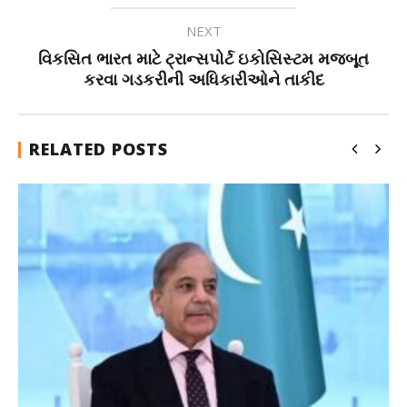
NEXT
વિકસિત ભારત માટે ટ્રાન્સપોર્ટ ઇકોસિસ્ટમ મજબૂત
કરવા ગડકરીની અધિકારીઓને તાકીદ
RELATED POSTS