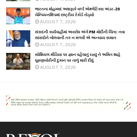
ભારતના મોહમ્મદ અશફાકે વર્લ્ડ એથ્લેટિક્સ અંડર-20
ચેમ્પિયનશિપમાં રાષ્ટ્રીય રેકોર્ડ તોડ્યો
AUGUST 7, 2026
સંસદની કાર્યવાહીમાં અવરોધ અંગે PM મોદીની ચિંતા: નવા
સાંસદોને બોલવાની તક ન મળવી એ અન્યાય સમાન
AUGUST 7, 2026
સોશિયલ મીડિયા પર જ્ઞાન વહેંચાતું રહ્યું ને અમિત શાહે
ઘૂસણખોરીની દુકાન પર તાળું મારી દીધું
AUGUST 7, 2026