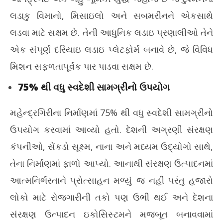
લડાકુ વિમાનો, મિસાઇલો અને સબમરીનને એકસાથે
લડવા માટે સક્ષમ છે. તેની આધુનિક લડાઇ પ્રણાલીઓ તેને
એક સંપૂર્ણ દરિયાઇ લડાઇ પ્લેટફોર્મ બનાવે છે, જે વિવિધ
મિશન સફળતાપૂર્વક પાર પાડવા સક્ષમ છે.
75% થી વધુ સ્વદેશી સામગ્રીનો ઉપયોગ
મહેન્દ્રગિરીના નિર્માણમાં 75% થી વધુ સ્વદેશી સામગ્રીનો
ઉપયોગ કરવામાં આવ્યો હતો. દેશની અગ્રણી સંરક્ષણ
કંપનીઓ, સેંકડો સૂક્ષ્મ, નાના અને મધ્યમ ઉદ્યોગો સાથે,
તેના નિર્માણમાં ફાળો આપ્યો. આનાથી સંરક્ષણ ઉત્પાદનમાં
આત્મનિર્ભરતાને પ્રોત્સાહન મળ્યું જ નહીં પરંતુ હજારો
લોકો માટે રોજગારીની તકો પણ ઉભી થઈ અને દેશના
સંરક્ષણ ઉત્પાદન ઇકોસિસ્ટમને મજબૂત બનાવવામાં