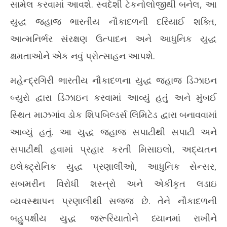
સામેલ કરવામાં આવશે. સ્વદેશી ટેકનોલોજીથી બનેલ, આ
પાક
ભારતીય નૌકાદળને ટૂંક સમયમાં વધુ એક અત્યાધુનિક સ્વદેશી યુદ્ધ
યુદ્ધ જહાજ ભારતીય નૌકાદળની દરિયાઈ શક્તિ,
સ્વ
જહાજ પ્રાપ્ત થશે
આત્મનિર્ભર સંરક્ષણ ઉત્પાદન અને આધુનિક યુદ્ધ
Jul
July
6,
6,
ક્ષમતાઓને એક નવું પ્રોત્સાહન આપશે.
20
2026
મહેન્દ્રગિરી ભારતીય નૌકાદળના યુદ્ધ જહાજ ડિઝાઇન
બ્યુરો દ્વારા ડિઝાઇન કરવામાં આવ્યું હતું અને મુંબઈ
સ્થિત માઝગાંવ ડોક શિપબિલ્ડર્સ લિમિટેડ દ્વારા બનાવવામાં
આવ્યું હતું. આ યુદ્ધ જહાજ સપાટીથી સપાટી અને
સપાટીથી હવામાં પ્રહાર કરતી મિસાઇલો, અદ્યતન
ઇલેક્ટ્રોનિક યુદ્ધ પ્રણાલીઓ, આધુનિક સેન્સર,
સબમરીન વિરોધી શસ્ત્રો અને એકીકૃત લડાઇ
વ્યવસ્થાપન પ્રણાલીથી સજ્જ છે. તેને નૌકાદળની
બહુપક્ષીય યુદ્ધ જરૂરિયાતોને ધ્યાનમાં રાખીને