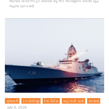
ભારતીય નૌકાદળને ટૂંક સમયમાં વધુ એક અત્યાધુનિક સ્વદેશી યુદ્ધ
જહાજ પ્રાપ્ત થશે
ગુજરાતી
ટેકનોલોજી
દેશ-વિદેશ
મહત્વની વાતો
સંરક્ષણ
July 6, 2026