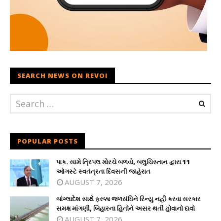
SEARCH NEWS ON REVOI
POPULAR POSTS
પાક. સામે ત્રિપલ મોરચે બળવો, બલુચિસ્તાન દ્વારા 11
ઓગસ્ટે સ્વતંત્રતા દિવસની જાહેરાત
AUGUST 7, 2026
બાંગ્લાદેશ સાથે ફરક્કા જળસંધિને રિન્યુ નહીં કરવા સરકાર
સમક્ષ માંગણી, બિહારના હિતોને અસર થતી હોવાનો દાવો
AUGUST 7, 2026