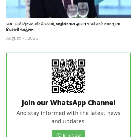
પાક. સામે ત્રિપલ મોરચે બળવો, બલુચિસ્તાન દ્વારા 11 ઓગસ્ટે સ્વતંત્રતા
દિવસની જાહેરાત
August 7, 2026
revoi
editor
Join our WhatsApp Channel
And stay informed with the latest news
and updates.
Join Now