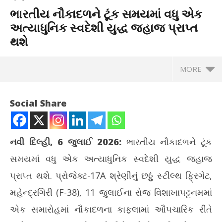
ભારતીય નૌકાદળને ટૂંક સમયમાં વધુ એક
અત્યાધુનિક સ્વદેશી યુદ્ધ જહાજ પ્રાપ્ત
થશે
MORE
Social Share
નવી દિલ્હી, 6 જુલાઈ 2026:
ભારતીય નૌકાદળને ટૂંક
સમયમાં વધુ એક અત્યાધુનિક સ્વદેશી યુદ્ધ જહાજ
પ્રાપ્ત થશે. પ્રોજેક્ટ-17A શ્રેણીનું છઠ્ઠું સ્ટીલ્થ ફ્રિગેટ,
મહેન્દ્રગિરી (F-38), 11 જુલાઈના રોજ વિશાખાપટ્ટનમમાં
એક સમારોહમાં નૌકાદળના કાફલામાં ઔપચારિક રીતે
NOW VIEWING