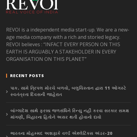
REVOI is a independent media start-up. We are a new-
age media company with a rich and storied legacy.
REVOI believes : “INFACT EVERY PERSON ON THIS
EARTH IS ARGUABLY A STAKEHOLDER IN EVERY
ORGANISATION ON THIS PLANET”
RECENT POSTS
પાક. સામે ત્રિપલ મોરચે બળવો, બલુચિસ્તાન દ્વારા 11 ઓગસ્ટે
સ્વતંત્રતા દિવસની જાહેરાત
બાંગ્લાદેશ સાથે ફરક્કા જળસંધિને રિન્યુ નહીં કરવા સરકાર સમક્ષ
માંગણી, બિહારના હિતોને અસર થતી હોવાનો દાવો
ભારતના મોહમ્મદ અશફાકે વર્લ્ડ એથ્લેટિક્સ અંડર-20