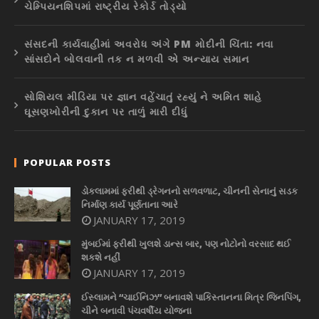
ચેમ્પિયનશિપમાં રાષ્ટ્રીય રેકોર્ડ તોડ્યો
સંસદની કાર્યવાહીમાં અવરોધ અંગે PM મોદીની ચિંતા: નવા
સાંસદોને બોલવાની તક ન મળવી એ અન્યાય સમાન
સોશિયલ મીડિયા પર જ્ઞાન વહેંચાતું રહ્યું ને અમિત શાહે
ઘૂસણખોરીની દુકાન પર તાળું મારી દીધું
POPULAR POSTS
ડોકલામમાં ફરીથી ડ્રેગનનો સળવળાટ, ચીનની સેનાનું સડક
નિર્માણ કાર્ય પૂર્ણતાના આરે
JANUARY 17, 2019
મુંબઈમાં ફરીથી ખુલશે ડાન્સ બાર, પણ નોટોનો વરસાદ થઈ
શકશે નહીં
JANUARY 17, 2019
ઈસ્લામને “ચાઈનિઝ” બનાવશે પાકિસ્તાનના મિત્ર જિનપિંગ,
ચીને બનાવી પંચવર્ષીય યોજના