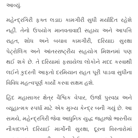
આવ્યું.
મહેન્દ્રગિરી ફક્ત લડાઇ કામગીરી સુધી મર્યાદિત રહેશે
નહીં. તેનો ઉપયોગ માનવતાવાદી સહાય અને આપત્તિ
રાહત, શોધ અને બચાવ કામગીરી, દરિયાઇ સુરક્ષા
પેટ્રોલિંગ અને આંતરરાષ્ટ્રીય સહયોગ મિશનમાં પણ
થઈ શકે છે. તે દરિયામાં ફસાયેલા લોકોને મદદ કરવાથી
લઈને કુદરતી આફતો દરમિયાન રાહત પૂરી પાડવા સુધીના
વિવિધ મહત્વપૂર્ણ કાર્યો કરવા સક્ષમ હશે.
હિંદ મહાસાગર ક્ષેત્ર વૈશ્વિક વેપાર, ઉર્જા પુરવઠા અને
વ્યૂહાત્મક સ્પર્ધા માટે એક મુખ્ય કેન્દ્ર બની ગયું છે. આ
સમયે, મહેન્દ્રગિરી જેવા આધુનિક યુદ્ધ જહાજો ભારતીય
નૌકાદળને દરિયાઈ માર્ગોની સુરક્ષા, દૂરના વિસ્તારોમાં