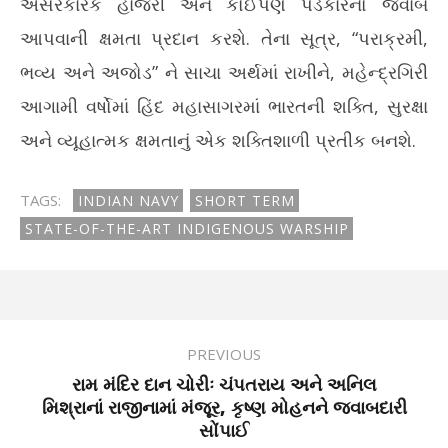
અસરકારક હાજરી અને કોઈપણ પડકારનો જવાબ
આપવાની ક્ષમતા પ્રદાન કરશે. તેના સૂત્ર, “પરાક્રમી,
ભવ્ય અને અજોડ” ને સાચા અર્થમાં રાખીને, મહેન્દ્રગિરી
આગામી વર્ષોમાં હિંદ મહાસાગરમાં ભારતની શક્તિ, સુરક્ષા
અને વ્યૂહાત્મક ક્ષમતાનું એક શક્તિશાળી પ્રતીક બનશે.
TAGS:
INDIAN NAVY
SHORT TERM
STATE-OF-THE-ART INDIGENOUS WARSHIP
PREVIOUS
રામ મંદિર દાન ચોરીઃ ચંપતરાય અને અનિલ
મિશ્રાનાં રાજીનામાં મંજૂર, કૃષ્ણ મોહનને જવાબદારી
સોંપાઈ