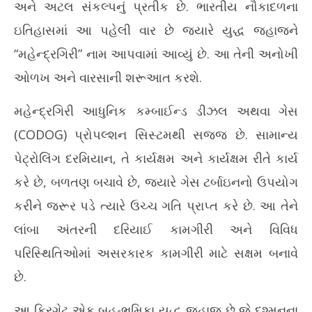
અને અટલ સંકલ્પનું પ્રતીક છે. ભારતીય નૌકાદળના
ઇતિહાસમાં આ પહેલી વાર છે જ્યારે યુદ્ધ જહાજને
“મહેન્દ્રગિરી” નામ આપવામાં આવ્યું છે. આ તેની અનોખી
ઓળખ અને વારસાની શરૂઆત કરશે.
મહેન્દ્રગિરી આધુનિક કમ્બાઈન્ડ ડીઝલ અથવા ગેસ
(CODOG) પ્રોપલ્શન સિસ્ટમથી સજ્જ છે. સામાન્ય
પેટ્રોલિંગ દરમિયાન, તે કાર્યક્ષમ અને કાર્યક્ષમ રીતે કાર્ય
કરે છે, બળતણ બચાવે છે, જ્યારે ગેસ ટર્બાઇનનો ઉપયોગ
કરીને જરૂર પડે ત્યારે ઉચ્ચ ગતિ પ્રાપ્ત કરે છે. આ તેને
લાંબા અંતરની દરિયાઈ કામગીરી અને વિવિધ
પરિસ્થિતિઓમાં અસરકારક કામગીરી માટે સક્ષમ બનાવે
છે.
આ ફ્રિગેટ એક બહુ-ભૂમિકા યુદ્ધ જહાજ છે જે દુશ્મનના