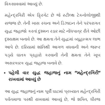
વિકસાવવામાં આવ્યું છે.
મહેન્દ્રગિરી એક ફ્રિગેટ છે જે સ્ટીલ્થ ટેકનોલોજીથી
સજ્જ છે. તેની ખાસ રચના અને ડિઝાઇન તેને પરંપરાગત
યુદ્ધ જહાજો કરતાં દુશ્મન રડાર માટે નોંધપાત્ર રીતે ઓછી
દૃશ્યક્ષમ બનાવે છે. આ ક્ષમતા તેને યુદ્ધમાં વ્યૂહાત્મક લાભ
આપે છે. દરિયામાં શાંતિથી આગળ વધવાની અને જરૂર
પડ્યે ઘાતક પ્રહારો કરવાની તેની ક્ષમતા તેને ખૂબ
અસરકારક યુદ્ધ જહાજ બનાવે છે.
પહેલી વાર યુદ્ધ જહાજનું નામ “મહેન્દ્રગિરી”
રાખવામાં આવ્યું છે
આ યુદ્ધ જહાજનું નામ પૂર્વી ઘાટમાં પ્રખ્યાત મહેન્દ્રગિરી
પર્વતમાળા પરથી રાખવામાં આવ્યું છે, જે શક્તિ, ધીરજ