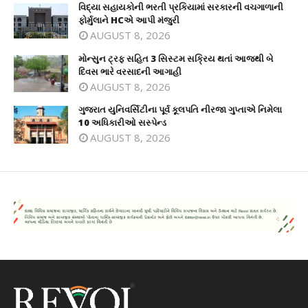
વિદ્યા સહાયકોની ભરતી પ્રકિયામાં સરકારની વચગાળાની
ફોર્મુલાને HCએ આપી મંજુરી
AUGUST 8, 2026
મોન્સુન ટ્રફ સહિત 3 સિસ્ટમ સક્રિય થતાં આજથી બે
દિવસ ભારે વરસાદની આગાહી
AUGUST 8, 2026
ગુજરાત યુનિવર્સિટીના પૂર્વ કૂલપતિ નીરજા ગુપ્તાએ નિમેલા
10 અધિકારીઓ સસ્પેન્ડ
AUGUST 8, 2026