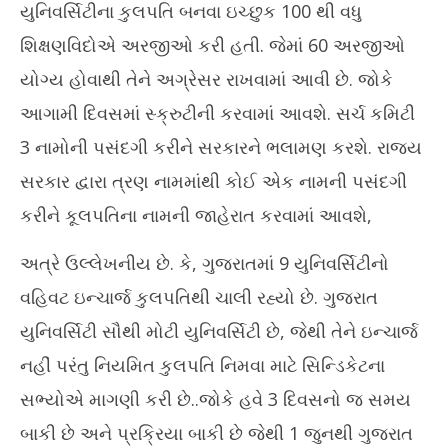
યુનિવર્સિટીના કુલપતિ બનવા ઇચ્છુક 100 થી વધુ
શિક્ષણવિદોએ અરજીઓ કરી હતી. જેમાં 60 અરજીઓ
યોગ્ય હોવાથી તેને અગ્રેસર રાખવામાં આવી છે. જોકે
આગામી દિવસમાં સ્ક્રુટીની કરવામાં આવશે. સર્ચ કમિટી
3 નામોની પસંદગી કરીને સરકારને ભલામણ કરશે. રાજ્ય
સરકાર દ્વારા ત્રણ નામમાંથી કોઈ એક નામની પસંદગી
કરીને કૂલપતિના નામની જાહેરાત કરવામાં આવશે,
અત્રે ઉલ્લેખનીય છે. કે, ગુજરાતમાં 9 યુનિવર્સિટીનો
વહિવટ ઇન્ચાર્જ કુલપતિથી ચાલી રહ્યો છે. ગુજરાત
યુનિવર્સિટી સૌથી મોટી યુનિવર્સિટી છે, જેથી તેને ઇન્ચાર્જ
નહીં પરંતુ નિયમિત કુલપતિ નિમવા માટે સિન્ડિકેટના
સભ્યોએ માગણી કરી છે..જોકે હવે 3 દિવસનો જ સમય
બાકી છે અને પ્રક્રિયા બાકી છે જેથી 1 જુનથી ગુજરાત