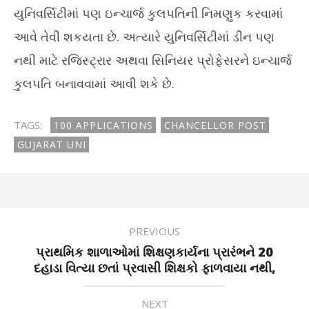
યુનિવર્સિટીમાં પણ ઇન્ચાર્જ કુલપતિની નિમણુક કરવામાં
આવે તેવી શકયતા છે. અત્યારે યુનિવર્સિટીમાં ડીન પણ
નથી માટે રજિસ્ટ્રાર અથવા સિનિયર પ્રોફેસરને ઇન્ચાર્જ
કુલપતિ બનાવવામાં આવી શકે છે.
TAGS:
100 APPLICATIONS
CHANCELLOR POST
GUJARAT UNI
PREVIOUS
પ્રાથમિક શાળાઓમાં શિક્ષણકાર્યના પ્રારંભને 20
દહાડા વિત્યા છતાં પ્રવાસી શિક્ષકો ફાળવાયા નથી,
NEXT