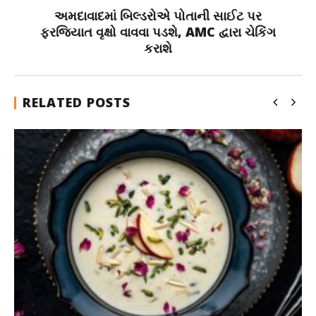
અમદાવાદમાં બિલ્ડરોએ પોતાની સાઈટ પર
ફરજિયાત વૃક્ષો વાવવા પડશે, AMC દ્વારા ચેકિંગ
કરાશે
RELATED POSTS