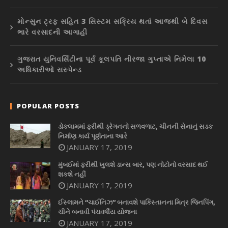
મોન્સુન ટ્રફ સહિત 3 સિસ્ટમ સક્રિય થતાં આજથી બે દિવસ
ભારે વરસાદની આગાહી
ગુજરાત યુનિવર્સિટીના પૂર્વ કૂલપતિ નીરજા ગુપ્તાએ નિમેલા 10
અધિકારીઓ સસ્પેન્ડ
POPULAR POSTS
ડોકલામમાં ફરીથી ડ્રેગનનો સળવળાટ, ચીનની સેનાનું સડક
નિર્માણ કાર્ય પૂર્ણતાના આરે
JANUARY 17, 2019
મુંબઈમાં ફરીથી ખુલશે ડાન્સ બાર, પણ નોટોનો વરસાદ થઈ
શકશે નહીં
JANUARY 17, 2019
ઈસ્લામને “ચાઈનિઝ” બનાવશે પાકિસ્તાનના મિત્ર જિનપિંગ,
ચીને બનાવી પંચવર્ષીય યોજના
JANUARY 17, 2019