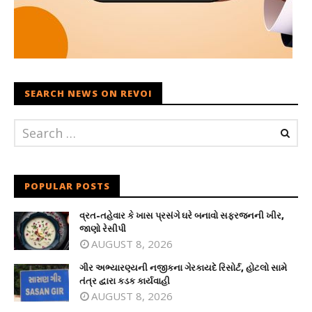
SEARCH NEWS ON REVOI
POPULAR POSTS
વ્રત-તહેવાર કે ખાસ પ્રસંગે ઘરે બનાવો સફરજનની ખીર,
જાણો રેસીપી
AUGUST 8, 2026
ગીર અભ્યારણ્યની નજીકના ગેરકાયદે રિસોર્ટ, હોટલો સામે
તંત્ર દ્વારા કડક કાર્યવાહી
AUGUST 8, 2026