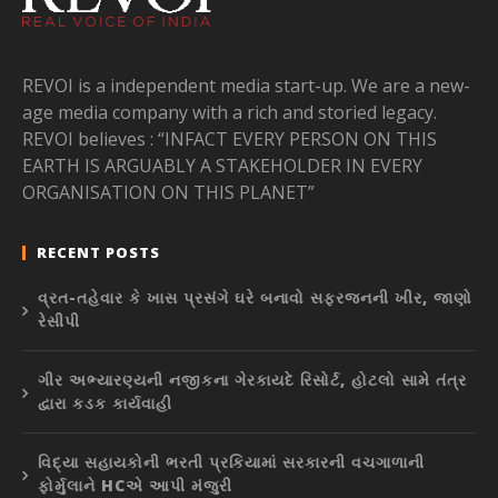
REVOI is a independent media start-up. We are a new-
age media company with a rich and storied legacy.
REVOI believes : “INFACT EVERY PERSON ON THIS
EARTH IS ARGUABLY A STAKEHOLDER IN EVERY
ORGANISATION ON THIS PLANET”
RECENT POSTS
વ્રત-તહેવાર કે ખાસ પ્રસંગે ઘરે બનાવો સફરજનની ખીર, જાણો
રેસીપી
ગીર અભ્યારણ્યની નજીકના ગેરકાયદે રિસોર્ટ, હોટલો સામે તંત્ર
દ્વારા કડક કાર્યવાહી
વિદ્યા સહાયકોની ભરતી પ્રકિયામાં સરકારની વચગાળાની
ફોર્મુલાને HCએ આપી મંજુરી