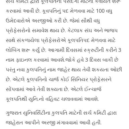
સર્ચ કમિટી દ્વારા કૂલપતિની પસંદગી માટેની કવાયત શરૂ
કરવામાં આવી છે. કૂવપતિનું પદ મેળવવા માટે 100 વધુ
ઉમેદવારોએ અરજીઓ કરી છે. જેમાં સૌથી વધુ
પ્રોફેસરોનો સમાવેશ થાય છે. કેટલાક સંઘ અને ભાજપ
વ્ર
સાથે સંકળાયેલા પ્રોફેસરોએ કૂલપતિપદ મેળવવા માટે
Ju
લોબિંગ શરૂ કર્યું છે. આગામી દિવસમાં સ્ક્રુટીની કરીને 3
28
20
નામ ફાઇનલ કરવામાં આવશે.જોકે હવે 3 દિવસ બાકી છે
પરંતુ નવા કુલપતિનું નામ જાહેર થાય તેવી શકયતા ઓછી
છે. એટલે કૂલપતિનો ચાર્જ કોઈ સિનિયર પ્રોફેસરને
સોંપવામાં આવે તેવી શક્યતા છે. એટલે ઈન્ચાર્જ
કૂલપતિથી યુનિ.નો વહિવટ ચલાવવામાં આવશે.
ગુજરાત યુનિવર્સિટીના કુલપતિ માટેની સર્ચ કમિટી દ્વારા
જાહેરાત આપીને અરજી મંગાવવામાં આવી હતી.