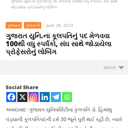
ગુજરાત યુનિ.ના કૂલપતિનું પદ મેળવવા 100થી વધુ સ્પર્ધકો, સંઘ સાથે
જોડાયેલા પ્રોફેસરોનું લોબિંગ
June 28, 2023
ગુજરાત
ગુજરાતી
ગુજરાત યુનિ.ના કૂલપતિનું પદ મેળવવા
100થી વધુ સ્પર્ધકો, સંઘ સાથે જોડાયેલા
પ્રોફેસરોનું લોબિંગ
MORE
ગુજરાત યુનિ.ના કૂલપતિનું પદ મેળવવા 100થી વધુ સ્પર્ધકો, સંઘ સાથે
Social Share
જોડાયેલા પ્રોફેસરોનું લોબિંગ
June
28,
2023
અમદાવાદઃ ગુજરાત યુનિવર્સિટીના કુલપતિ ડો. હિમાંશુ
પંડ્યાની કૂલપતિપદની ટર્મ 30 જૂને પુરી થઈ રહી છે, ત્યારે