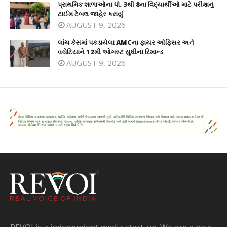
પ્રાથમિક શાળાઓના ધો. 3થી 8ના વિદ્યાર્થીઓ માટે પરીક્ષાનું
ટાઈમ ટેબલ જાહેર કરાયું
AUGUST 9, 2026
લાંચ કેસમાં પકડાયેલા AMCના ફાયર ઓફિસર અને
વચેટિયાને 12મી ઓગસ્ટ સુધીના રિમાન્ડ
AUGUST 9, 2026