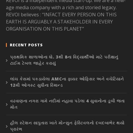
REVOI is a independent media start-up. We are a new-
age media company with a rich and storied legacy.
REVOI believes : “INFACT EVERY PERSON ON THIS
EARTH IS ARGUABLY A STAKEHOLDER IN EVERY
ORGANISATION ON THIS PLANET”
RECENT POSTS
પ્રાથમિક શાળાઓના ધો. 3થી 8ના વિદ્યાર્થીઓ માટે પરીક્ષાનું
ટાઈમ ટેબલ જાહેર કરાયું
લાંચ કેસમાં પકડાયેલા AMCના ફાયર ઓફિસર અને વચેટિયાને
12મી ઓગસ્ટ સુધીના રિમાન્ડ
વઢવાણના નગરા ગામે નદીમાં નહાવા પડેલા 4 યુવાનોના ડૂબી જતા
મોત
હીલ સ્ટેશન સાપુતારા ખાતે મોન્સુન ફેસ્ટિવલનો દબદબાભેર થયો
પ્રારંભ