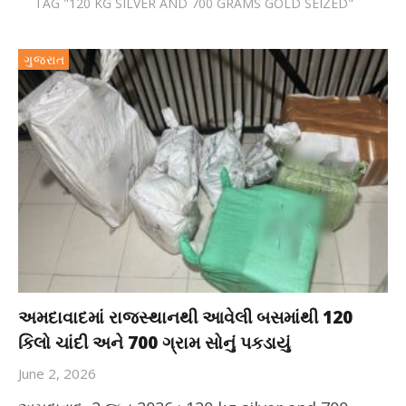
TAG "120 KG SILVER AND 700 GRAMS GOLD SEIZED"
ગુજરાત
અમદાવાદમાં રાજસ્થાનથી આવેલી બસમાંથી 120
કિલો ચાંદી અને 700 ગ્રામ સોનું પકડાયું
June 2, 2026