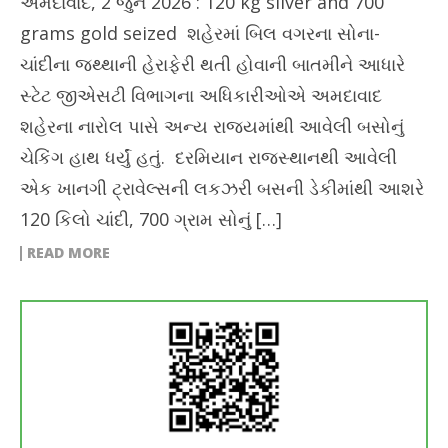
અમદાવાદ, 2 જુન 2026 : 120 kg silver and 700
grams gold seized શહેરમાં બિલ વગરના સોના-
ચાંદીના જથ્થાની હેરાફેરી થતી હોવાની બાતમીને આધારે
સ્ટેટ જીએસટી વિભાગના અધિકારીઓએ અમદાવાદ
શહેરના નારોલ પાસે અન્ય રાજયમાંથી આવેલી બસોનું
ચેકિંગ હાથ ધર્યું હતું. દરમિયાન રાજસ્થાનથી આવેલી
એક ખાનગી ટ્રાવેલ્સની લકઝરી બસની ડેકીમાંથી આશરે
120 કિલો ચાંદી, 700 ગ્રામ સોનું […]
READ MORE