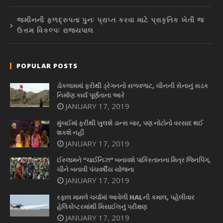
જમીનની ફળદ્રુપતા પુનઃ પ્રાપ્ત કરવા માટે પ્રાકૃતિક ખેતી જ
ઉત્તમ વિકલ્પઃ રાજ્યપાલ
POPULAR POSTS
ડોકલામમાં ફરીથી ડ્રેગનનો સળવળાટ, ચીનની સેનાનું સડક
નિર્માણ કાર્ય પૂર્ણતાના આરે
JANUARY 17, 2019
મુંબઈમાં ફરીથી ખુલશે ડાન્સ બાર, પણ નોટોનો વરસાદ થઈ
શકશે નહીં
JANUARY 17, 2019
ઈસ્લામને “ચાઈનિઝ” બનાવશે પાકિસ્તાનના મિત્ર જિનપિંગ,
ચીને બનાવી પંચવર્ષીય યોજના
JANUARY 17, 2019
રફાલ મામલે ચર્ચામાં આવેલી HALની કમાલ, પહેલીવાર
હેલિકોપ્ટરમાંથી મિસાઈલનું પરીક્ષણ
JANUARY 17, 2019