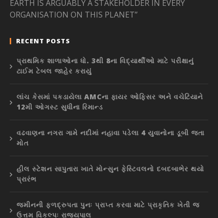
EARTH IS ARGUABLY A STAKEHOLDER IN EVERY
ORGANISATION ON THIS PLANET”
RECENT POSTS
પ્રાથમિક શાળાઓના ધો. 3થી 8ના વિદ્યાર્થીઓ માટે પરીક્ષાનું
ટાઈમ ટેબલ જાહેર કરાયું
લાંચ કેસમાં પકડાયેલા AMCના ફાયર ઓફિસર અને વચેટિયાને
12મી ઓગસ્ટ સુધીના રિમાન્ડ
વઢવાણના નગરા ગામે નદીમાં નહાવા પડેલા 4 યુવાનોના ડૂબી જતા
મોત
હીલ સ્ટેશન સાપુતારા ખાતે મોન્સુન ફેસ્ટિવલનો દબદબાભેર થયો
પ્રારંભ
જમીનની ફળદ્રુપતા પુનઃ પ્રાપ્ત કરવા માટે પ્રાકૃતિક ખેતી જ
ઉત્તમ વિકલ્પઃ રાજ્યપાલ