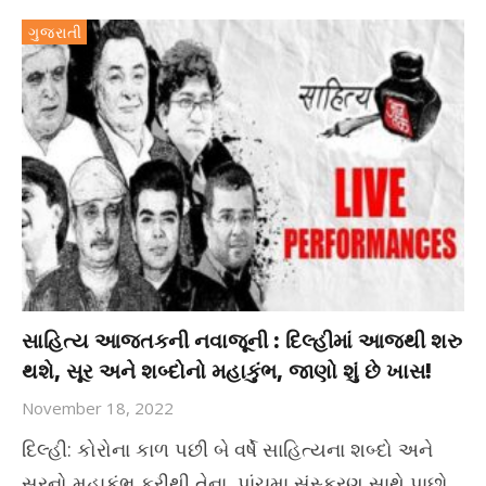
ગુજરાતી
સાહિત્ય આજતકની નવાજૂની : દિલ્હીમાં આજથી શરુ
થશે, સૂર અને શબ્દોનો મહાકુંભ, જાણો શું છે ખાસ!
November 18, 2022
દિલ્હી: કોરોના કાળ પછી બે વર્ષે સાહિત્યના શબ્દો અને
સૂરનો મહાકુંભ ફરીથી તેના પાંચમા સંસ્કરણ સાથે પાછો