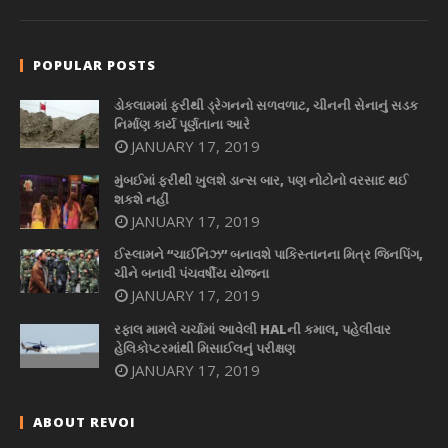
POPULAR POSTS
ડોકલામમાં ફરીથી ડ્રેગનનો સળવળાટ, ચીનની સેનાનું સડક
નિર્માણ કાર્ય પૂર્ણતાના આરે
JANUARY 17, 2019
મુંબઈમાં ફરીથી ખુલશે ડાન્સ બાર, પણ નોટોનો વરસાદ થઈ
શકશે નહીં
JANUARY 17, 2019
ઈસ્લામને “ચાઈનિઝ” બનાવશે પાકિસ્તાનના મિત્ર જિનપિંગ,
ચીને બનાવી પંચવર્ષીય યોજના
JANUARY 17, 2019
રફાલ મામલે ચર્ચામાં આવેલી HALની કમાલ, પહેલીવાર
હેલિકોપ્ટરમાંથી મિસાઈલનું પરીક્ષણ
JANUARY 17, 2019
ABOUT REVOI