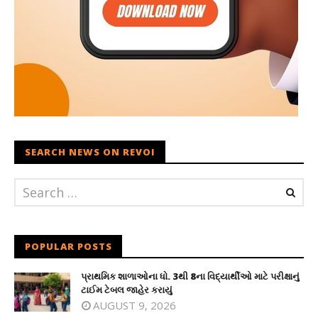
SEARCH NEWS ON REVOI
POPULAR POSTS
પ્રાથમિક શાળાઓના ધો. 3થી 8ના વિદ્યાર્થીઓ માટે પરીક્ષાનું
ટાઈમ ટેબલ જાહેર કરાયું
AUGUST 9, 2026