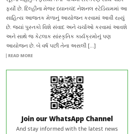
ફર્યો છે. દિલ્હીના મેજર ધ્યાનચંદ નેશનલ સ્ટેડિયમમાં આ
સાહિત્ય આજતક મેળાનું આયોજન કરવામાં આવી રહ્યું
છે. જ્યાં પુસ્તકો વિશે સંવાદ અને ચર્ચાઓ કરવામાં આવશે
અને સાથે જ કેટલાક સાંસ્કૃતિક કાર્યક્રમોનું પણ
આયોજન છે. બે વર્ષ પછી તેના અસલી […]
READ MORE
Join our WhatsApp Channel
And stay informed with the latest news