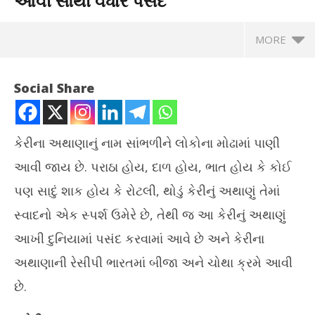
આવી સૌથી વધારે પંસદ
MORE
Social Share
કેરીના અથાણાનું નામ સાંભળીને લોકોના મોઢામાં પાણી
આવી જાય છે. પરાઠા હોય, દાળ હોય, ભાત હોય કે કોઈ
પણ સાદું શાક હોય કે રોટલી, થોડું કેરીનું અથાણું તેમાં
સ્વાદનો એક સ્પર્શ ઉમેરે છે, તેથી જ આ કેરીનું અથાણું
આખી દુનિયામાં પસંદ કરવામાં આવે છે અને કેરીના
NOW VIEWING
અથાણાની રેસીપી ભારતમાં બીજા અને ચોથા ક્રમે આવી
ગૂગલ પર કેરીના અથાણા રેસીપી લોકોને આવી સૌથી વધારે પંસદ
પ્ર
છે.
ટેબ
December
De
19, 2024