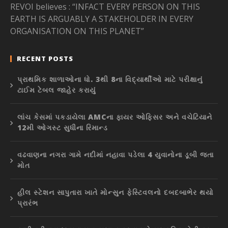
REVOI believes : “INFACT EVERY PERSON ON THIS
EARTH IS ARGUABLY A STAKEHOLDER IN EVERY
ORGANISATION ON THIS PLANET”
RECENT POSTS
પ્રાથમિક શાળાઓના ધો. 3થી 8ના વિદ્યાર્થીઓ માટે પરીક્ષાનું
ટાઈમ ટેબલ જાહેર કરાયું
લાંચ કેસમાં પકડાયેલા AMCના ફાયર ઓફિસર અને વચેટિયાને
12મી ઓગસ્ટ સુધીના રિમાન્ડ
વઢવાણના નગરા ગામે નદીમાં નહાવા પડેલા 4 યુવાનોના ડૂબી જતા
મોત
હીલ સ્ટેશન સાપુતારા ખાતે મોન્સુન ફેસ્ટિવલનો દબદબાભેર થયો
પ્રારંભ