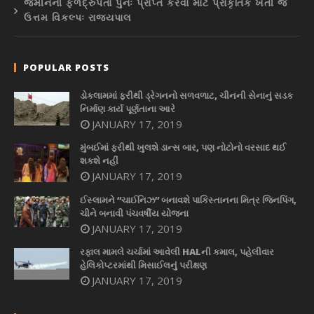
જમીનની ફળદ્રુપતા પુનઃ પ્રાપ્ત કરવા માટે પ્રાકૃતિક ખેતી જ
ઉત્તમ વિકલ્પઃ રાજ્યપાલ
POPULAR POSTS
ડોકલામમાં ફરીથી ડ્રેગનનો સળવળાટ, ચીનની સેનાનું સડક
નિર્માણ કાર્ય પૂર્ણતાના આરે
JANUARY 17, 2019
મુંબઈમાં ફરીથી ખુલશે ડાન્સ બાર, પણ નોટોનો વરસાદ થઈ
શકશે નહીં
JANUARY 17, 2019
ઈસ્લામને “ચાઈનિઝ” બનાવશે પાકિસ્તાનના મિત્ર જિનપિંગ,
ચીને બનાવી પંચવર્ષીય યોજના
JANUARY 17, 2019
રફાલ મામલે ચર્ચામાં આવેલી HALની કમાલ, પહેલીવાર
હેલિકોપ્ટરમાંથી મિસાઈલનું પરીક્ષણ
JANUARY 17, 2019