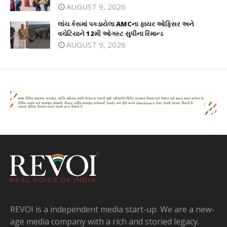
AUGUST 9, 2026
લાંચ કેસમાં પકડાયેલા AMCના ફાયર ઓફિસર અને
વચેટિયાને 12મી ઓગસ્ટ સુધીના રિમાન્ડ
AUGUST 9, 2026
REVOI is a independent media start-up. We are a new-
age media company with a rich and storied legacy.