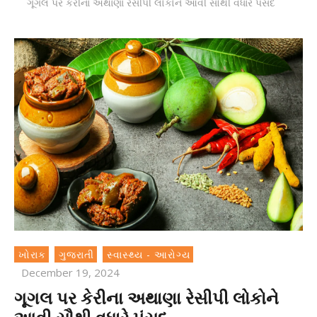
ગૂગલ પર કેરીના અથાણા રેસીપી લોકોને આવી સૌથી વધારે પંસદ
ખોરાક
ગુજરાતી
સ્વાસ્થ્ય - આરોગ્ય
December 19, 2024
ગૂગલ પર કેરીના અથાણા રેસીપી લોકોને