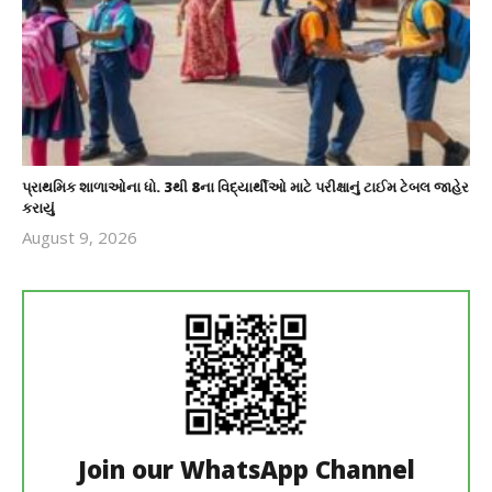
પ્રાથમિક શાળાઓના ધો. 3થી 8ના વિદ્યાર્થીઓ માટે પરીક્ષાનું ટાઈમ ટેબલ જાહેર
કરાયું
August 9, 2026
revoi
editor
Join our WhatsApp Channel