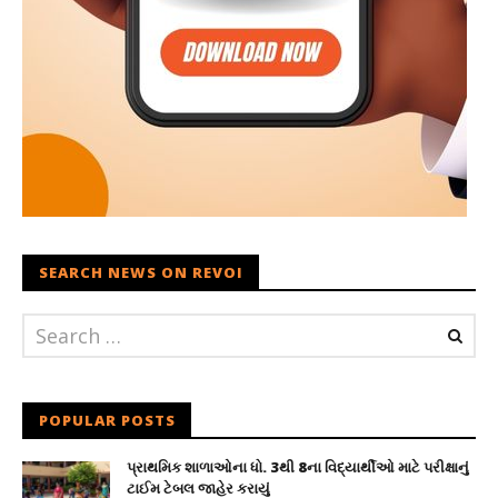
SEARCH NEWS ON REVOI
POPULAR POSTS
પ્રાથમિક શાળાઓના ધો. 3થી 8ના વિદ્યાર્થીઓ માટે પરીક્ષાનું
ટાઈમ ટેબલ જાહેર કરાયું