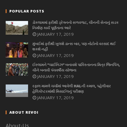
POPULAR POSTS
ડોકલામમાં ફરીથી ડ્રેગનનો સળવળાટ, ચીનની સેનાનું સડક
નિર્માણ કાર્ય પૂર્ણતાના આરે
JANUARY 17, 2019
મુંબઈમાં ફરીથી ખુલશે ડાન્સ બાર, પણ નોટોનો વરસાદ થઈ
શકશે નહીં
JANUARY 17, 2019
ઈસ્લામને “ચાઈનિઝ” બનાવશે પાકિસ્તાનના મિત્ર જિનપિંગ,
ચીને બનાવી પંચવર્ષીય યોજના
JANUARY 17, 2019
રફાલ મામલે ચર્ચામાં આવેલી HALની કમાલ, પહેલીવાર
હેલિકોપ્ટરમાંથી મિસાઈલનું પરીક્ષણ
JANUARY 17, 2019
ABOUT REVOI
About-Us