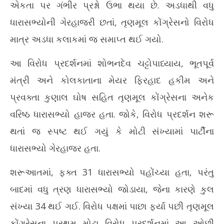
એકતા પર ગંભીર પ્રશ્નો ઉભા થયા છે. અડધાથી વધુ
ધારાસભ્યોની ગેરહાજરી છતાં, તૃણમૂલ કોંગ્રેસનો વિરોધ
માત્ર અડધા કલાકમાં જ સમાપ્ત થઈ ગયો.
આ વિરોધ પ્રદર્શનમાં શોભનદેવ ચટ્ટોપાધ્યાય, ભૂતપૂર્વ
મંત્રી અને કોલકાતાના મેયર ફિરહાદ હકીમ અને
પ્રવક્તા કુણાલ ઘોષ સહિત તૃણમૂલ કોંગ્રેસના અનેક
વરિષ્ઠ ધારાસભ્યો હાજર હતા. જોકે, વિરોધ પ્રદર્શન શરૂ
થતાં જ સ્પષ્ટ થઈ ગયું કે મોટી સંખ્યામાં પાર્ટીના
ધારાસભ્યો ગેરહાજર હતા.
શરૂઆતમાં, ફક્ત 31 ધારાસભ્યો પહોંચ્યા હતા, પરંતુ
બાદમાં વધુ ત્રણ ધારાસભ્યો જોડાયા, જેના કારણે કુલ
સંખ્યા 34 થઈ ગઈ. વિરોધ પક્ષમાં પાછા ફર્યા પછી તૃણમૂલ
કોંગ્રેસના પ્રથમ મોટા વિરોધ પ્રદર્શનમાં આ ઓછી