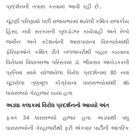
May
20
પ્રદર્શનની તપાસ કરવામાં આવી રહી છે.
20,
20
2026
ચૂંટણી પરિણામો પછી રાજ્યભરમાં થયેલી કથિત રાજકીય
હિંસા, નવી સરકારની બુલડોઝર કાર્યવાહી અને રેલ્વે
જમીન અને સ્ટેશનોની આસપાસના વિસ્તારોમાંથી
ફેરિયાઓને કથિત રીતે બળજબરીથી બહાર કાઢવાના
વિરોધમાં વિધાનસભા પરિસરમાં ડૉ. ભીમરાવ આંબેડકરની
પ્રતિમા સામે યોજાયેલા વિરોધ પ્રદર્શનમાં 80 નવા
ચૂંટાયેલા તૃણમૂલ કોંગ્રેસના ધારાસભ્યોમાંથી 46
ધારાસભ્યો ગેરહાજર રહ્યા હતા.
અડધા કલાકમાં વિરોધ પ્રદર્શનનો આવ્યો અંત
ફક્ત 34 ધારાસભ્યો હાજર હતા. અડધાથી વધુ
ધારાસભ્યોની ગેરહાજરીથી ફરી એકવાર પાર્ટીની આંતરિક