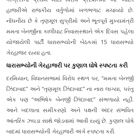
હાજરીએ રાજકીય વર્તુળોમાં ખળભળાટ મચાવ્યો છે.
નોંધનીય છે કે તૃણમૂલ સુપ્રીમો અને ભૂતપૂર્વ મુખ્યમંત્રી
મમતા બેનર્જીના કાલીઘાટ નિવાસસ્થાને એક દિવસ પહેલા
યોજાયેલી પાર્ટી ધારાસભ્યોની બેઠકમાં 15 ધારાસભ્યો
ગેરહાજર રહ્યા હતા.
ધારાસભ્યોની ગેરહાજરી પર કુણાલ ઘોષે સ્પષ્ટતા કરી
દરમિયાન, વિધાનસભામાં વિરોધ સ્થળ પર, “મમતા બેનર્જી
ઝિંદાબાદ” અને “તૃણમૂલ ઝિંદાબાદ” ના નારા લાગ્યા, પરંતુ
એક પણ “અભિષેક બેનર્જી ઝિંદાબાદ” સંભળાયો નહીં.
આને બદલાતા સમીકરણો અને પક્ષની અંદર સંભવિત
આંતરિક ઝઘડા સાથે જોડવામાં આવી રહ્યું છે. કુણાલ ઘોષે
બાદમાં ધારાસભ્યોની ગેરહાજરી અંગે સ્પષ્ટતા કરી.