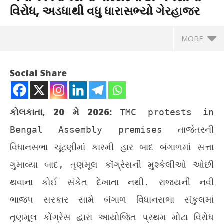
વિરોધ, અડધાથી વધુ ધારાસભ્યો ગેરહાજર
MORE
Social Share
કોલકાતા, 20 મે 2026:
TMC protests in
Bengal Assembly premises
તાજેતરની
વિધાનસભા ચૂંટણીમાં કારમી હાર બાદ બંગાળમાં સત્તા
ગુમાવ્યા બાદ, તૃણમૂલ કોંગ્રેસની મુશ્કેલીઓ ઓછી
થવાના કોઈ સંકેત દેખાતા નથી. રાજ્યની નવી
NOW VIEWING
ભાજપ સરકાર સામે બંગાળ વિધાનસભા સંકુલમાં
બંગાળ વિધાનસભા પરિસરમાં ટીએમસીનો વિરોધ, અડધાથી વધુ
ચોમ
તૃણમૂલ કોંગ્રેસ દ્વારા આયોજિત પ્રથમ મોટા વિરોધ
ધારાસભ્યો ગેરહાજર
Ma