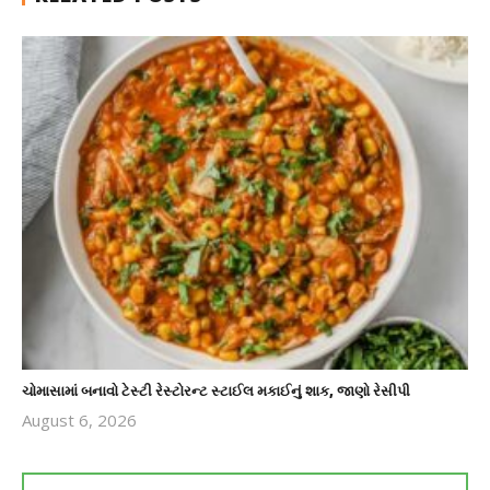
ચોમાસામાં બનાવો ટેસ્ટી રેસ્ટોરન્ટ સ્ટાઈલ મકાઈનું શાક, જાણો રેસીપી
August 6, 2026
revoi
editor