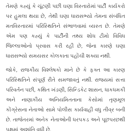
તેમણે કહ્યું કે ચૂંટણી પછી ઘણા વિસ્તારોમાં પાર્ટી કાર્યકરો
પર હુમલા થયા છે, તેથી ઘણા ધારાસભ્યો તેમના સંબંધિત
મતવિસ્તારમાં પરિસ્થિતિને સંભાળવામાં વ્યસ્ત છે. તેમણે
એમ પણ કહ્યું કે પાર્ટીની તથ્ય શોધ ટીમો વિવિધ
જિલ્લાઓનો પ્રવાસ કરી રહી છે, જેના કારણે ઘણા
ધારાસભ્યો સમયસર કોલકાતા પહોંચી શક્યા નથી.
જોકે, રાજકીય વિશ્લેષકો માને છે કે ફક્ત આ કારણ
પરિસ્થિતિને સંપૂર્ણ રીતે સમજાવતું નથી. રાજ્યમાં સત્તા
પરિવર્તન પછી, કથિત ખંડણી, સિન્ડિકેટ શાસન, ધાકધમકી
અને નાણાકીય અનિયમિતતાના કેસોમાં તૃણમૂલ
કોંગ્રેસના નેતાઓ સામે પોલીસ કાર્યવાહી વધુ તીવ્ર બની
છે. તાજેતરમાં અનેક નેતાઓની ધરપકડ અને પૂછપરછથી
પક્ષમાં અશાંતિ વધી છે.