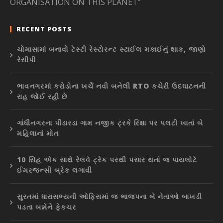
ORGANISATION ON THIS PLANET”
RECENT POSTS
ચોમાસામાં બનાવો ટેસ્ટી રેસ્ટોરન્ટ સ્ટાઈલ મકાઈનું શાક, જાણો
રેસીપી
ભાવનગરમાં કરોડોના ખર્ચે નવી બનેલી RTO કચેરી ઉદઘાટનની
રાહ જોઈ રહી છે
ગાંધીનગરના પીંડારડા ગામ નજીક ટ્રકે રિક્ષા પર પલટી ખાતાં બે
મહિલાનાં મોત
10 સિંહ એક સાથે રેલવે ટ્રેક પરથી પસાર થતાં જ પાયલોટે
ઈમરજન્સી બ્રેક લગાવી
સુરતમાં ધારાસભ્યની ઓફિસમાં જ ભાજપના બે નેતાઓ બાખડી
પડતા બન્નેને ફેકચર