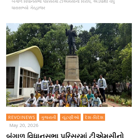
બંગાળ વિધાનસભા પરિસરમાં ટીએમસીનો વિરોધ, અડધાથી વધુ
ધારાસભ્યો ગેરહાજર
REVOINEWS
ગુજરાતી
ચૂંટણીઓ
દેશ-વિદેશ
May 20, 2026
બંગાળ વિધાનસભા પરિસરમાં ટીએમસીનો