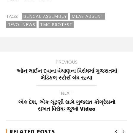
TAGS:
BENGAL ASSEMBLY
MLAS ABSENT
REVOI NEWS
TMC PROTEST
PREVIOUS
ઓન લાઈન દવાના વેચાણના વિરોધમાં ગુજરાતમાં
મેડિકલ સ્ટોર્સ બંધ રહ્યા
NEXT
એક દેશ, એક ચૂંટણી સામે ગુજરાત કોંગ્રેસનો
સખત વિરોધઃ જુઓ Video
RELATED POSTS