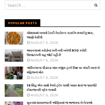
POPULAR POSTS
ચોમાસામાં બનાવો ટેસ્ટી રેસ્ટોરન્ટ સ્ટાઈલ મકાઈનું શાક,
જાણો રેસીપી
AUGUST 6, 2026
ભાવનગરમાં કરોડોના ખર્ચે નવી બનેલી RTO કચેરી
ઉદઘાટનની રાહ જોઈ રહી છે
AUGUST 6, 2026
ગાંધીનગરના પીંડારડા ગામ નજીક ટ્રકે રિક્ષા પર પલટી ખાતાં બે
મહિલાનાં મોત
AUGUST 6, 2026
10 સિંહ એક સાથે રેલવે ટ્રેક પરથી પસાર થતાં જ પાયલોટે
ઈમરજન્સી બ્રેક લગાવી
AUGUST 6, 2026
સુરતમાં ધારાસભ્યની ઓફિસમાં જ ભાજપના બે નેતાઓ