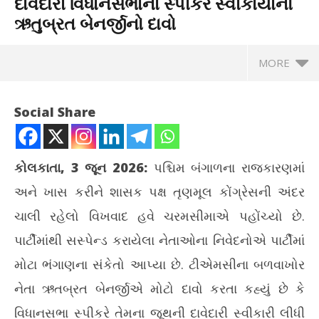
દાવેદારી વિધાનસભાના સ્પીકરે સ્વીકાર્યાનો
ઋતુબ્રત બેનર્જીનો દાવો
MORE
Social Share
કોલકાતા, 3 જૂન 2026:
પશ્ચિમ બંગાળના રાજકારણમાં
અને ખાસ કરીને શાસક પક્ષ તૃણમૂલ કોંગ્રેસની અંદર
ચાલી રહેલો વિખવાદ હવે ચરમસીમાએ પહોંચ્યો છે.
પાર્ટીમાંથી સસ્પેન્ડ કરાયેલા નેતાઓના નિવેદનોએ પાર્ટીમાં
મોટા ભંગાણના સંકેતો આપ્યા છે. ટીએમસીના બળવાખોર
NOW VIEWING
નેતા ઋતબ્રત બેનર્જીએ મોટો દાવો કરતા કહ્યું છે કે
TMC માં ભંગાણઃ બળવાખોર જૂથની દાવેદારી વિધાનસભાના સ્પીકરે
પ્ર
વિધાનસભા સ્પીકરે તેમના જૂથની દાવેદારી સ્વીકારી લીધી