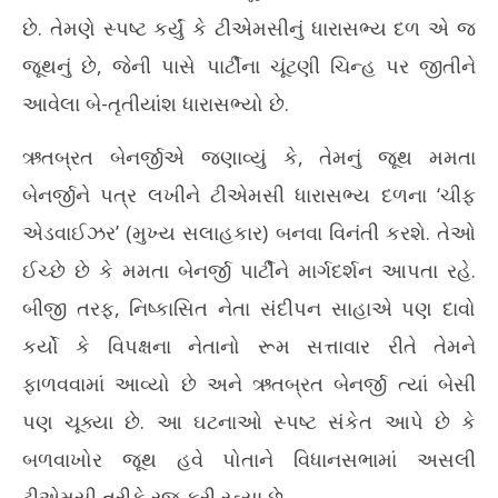
સ્વીકાર્યાનો ઋતુબ્રત બેનર્જીનો દાવો
ટેબ
છે. તેમણે સ્પષ્ટ કર્યું કે ટીએમસીનું ધારાસભ્ય દળ એ જ
June
Ju
3,
3,
જૂથનું છે, જેની પાસે પાર્ટીના ચૂંટણી ચિન્હ પર જીતીને
2026
20
આવેલા બે-તૃતીયાંશ ધારાસભ્યો છે.
ઋતબ્રત બેનર્જીએ જણાવ્યું કે, તેમનું જૂથ મમતા
બેનર્જીને પત્ર લખીને ટીએમસી ધારાસભ્ય દળના ‘ચીફ
એડવાઈઝર’ (મુખ્ય સલાહકાર) બનવા વિનંતી કરશે. તેઓ
ઈચ્છે છે કે મમતા બેનર્જી પાર્ટીને માર્ગદર્શન આપતા રહે.
બીજી તરફ, નિષ્કાસિત નેતા સંદીપન સાહાએ પણ દાવો
કર્યો કે વિપક્ષના નેતાનો રૂમ સત્તાવાર રીતે તેમને
ફાળવવામાં આવ્યો છે અને ઋતબ્રત બેનર્જી ત્યાં બેસી
પણ ચૂક્યા છે. આ ઘટનાઓ સ્પષ્ટ સંકેત આપે છે કે
બળવાખોર જૂથ હવે પોતાને વિધાનસભામાં અસલી
ટીએમસી તરીકે રજૂ કરી રહ્યા છે.