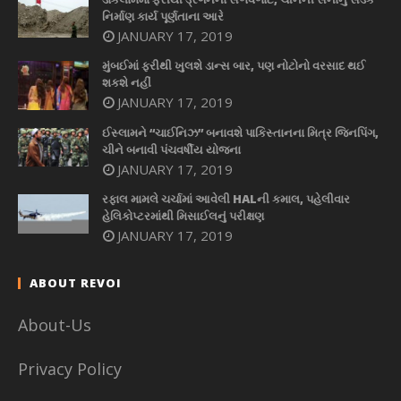
નિર્માણ કાર્ય પૂર્ણતાના આરે
JANUARY 17, 2019
મુંબઈમાં ફરીથી ખુલશે ડાન્સ બાર, પણ નોટોનો વરસાદ થઈ
શકશે નહીં
JANUARY 17, 2019
ઈસ્લામને “ચાઈનિઝ” બનાવશે પાકિસ્તાનના મિત્ર જિનપિંગ,
ચીને બનાવી પંચવર્ષીય યોજના
JANUARY 17, 2019
રફાલ મામલે ચર્ચામાં આવેલી HALની કમાલ, પહેલીવાર
હેલિકોપ્ટરમાંથી મિસાઈલનું પરીક્ષણ
JANUARY 17, 2019
ABOUT REVOI
About-Us
Privacy Policy