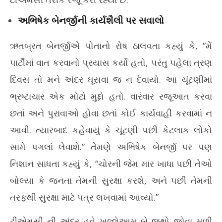
અભિષેક બેનર્જીની કાર્યશૈલી પર સવાલો
ઋતબ્રત બેનર્જીએ પોતાનો રોષ ઠાલવતા કહ્યું કે, “મેં
પાર્ટીમાં વાત કરવાનો પ્રયાસ કર્યો હતો, પરંતુ પહેલા ત્રણ
દિવસ તો મને અંદર ઘૂસવા જ ન દેવાયો. આ ચૂંટણીમાં
ભ્રષ્ટાચાર એક મોટો મુદ્દો હતો. વારંવાર રજૂઆત કરવા
છતાં અને પુરાવાઓ હોવા છતાં કોઈ કાર્યવાહી કરવામાં ન
આવી. ત્યારબાદ કહેવાયું કે ચૂંટણી પછી કેટલાક લોકો
સામે પગલાં લેવાશે.” તેમણે અભિષેક બેનર્જી પર પણ
નિશાન સાધતા કહ્યું કે, “ચોરની જેમ માર ખાધા પછી તેઓ
બોલ્યા કે જનતા તેમની સુરક્ષા કરશે, અને પછી તેમની
તરફથી સુરક્ષા માટે પત્ર લખવામાં આવ્યો.”
ટીએમસી ની અંદર હવે ખુલ્લેઆમ બે જૂથો જોવા મળી