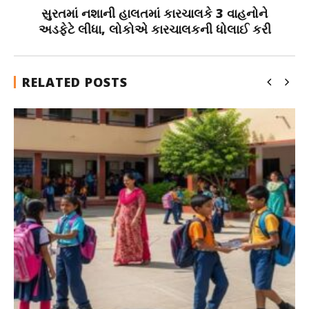
સુરતમાં નશાની હાલતમાં કારચાલકે 3 વાહનોને
અડફેટે લીધા, લોકોએ કારચાલકની ધોલાઈ કરી
RELATED POSTS