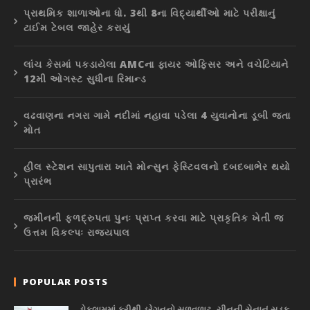
પ્રાથમિક શાળાઓના ધો. 3થી 8ના વિદ્યાર્થીઓ માટે પરીક્ષાનું
ટાઈમ ટેબલ જાહેર કરાયું
લાંચ કેસમાં પકડાયેલા AMCના ફાયર ઓફિસર અને વચેટિયાને
12મી ઓગસ્ટ સુધીના રિમાન્ડ
વઢવાણના નગરા ગામે નદીમાં નહાવા પડેલા 4 યુવાનોના ડૂબી જતા
મોત
હીલ સ્ટેશન સાપુતારા ખાતે મોન્સુન ફેસ્ટિવલનો દબદબાભેર થયો
પ્રારંભ
જમીનની ફળદ્રુપતા પુનઃ પ્રાપ્ત કરવા માટે પ્રાકૃતિક ખેતી જ
ઉત્તમ વિકલ્પઃ રાજ્યપાલ
POPULAR POSTS
ડોકલામમાં ફરીથી ડ્રેગનનો સળવળાટ, ચીનની સેનાનું સડક