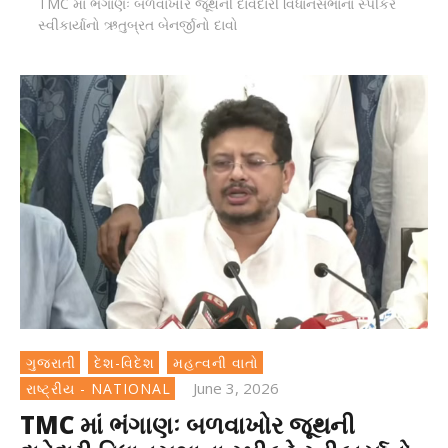
TMC માં ભંગાણઃ બળવાખોર જૂથની દાવેદારી વિધાનસભાના સ્પીકરે
સ્વીકાર્યાનો ઋતુબ્રત બેનર્જીનો દાવો
ગુજરાતી
દેશ-વિદેશ
મહત્વની વાતો
June 3, 2026
રાષ્ટ્રીય - NATIONAL
TMC માં ભંગાણઃ બળવાખોર જૂથની