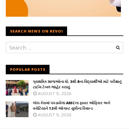
SEARCH NEWS ON REVOI
POPULAR POSTS
પ્રાથમિક શાળાઓના ધો. 3થી 8ના વિદ્યાર્થીઓ માટે પરીક્ષાનું
ટાઈમ ટેબલ જાહેર કરાયું
AUGUST 9, 2026
લાંચ કેસમાં પકડાયેલા AMCના ફાયર ઓફિસર અને
વચેટિયાને 12મી ઓગસ્ટ સુધીના રિમાન્ડ
AUGUST 9, 2026