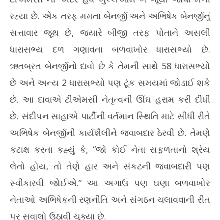
રહ્યા છે. એક તરફ મમતા બેનર્જી અને અભિષેક બેનર્જીનું
સત્તાવાર જૂથ છે, જ્યારે બીજી તરફ પોતાને અસલી
ધારાસભ્ય દળ ગણાવતા બળવાખોર ધારાસભ્યો છે.
ઋતબ્રત બેનર્જીનો દાવો છે કે તેમની સાથે 58 ધારાસભ્યો
છે અને અન્ય 2 ધારાસભ્યો પણ ટૂંક સમયમાં જોડાઈ શકે
છે. આ દાવાએ ટીએમસી નેતૃત્વની ઊંઘ હરામ કરી દીધી
છે. સંદીપન સાહાએ પાર્ટીની વર્તમાન સ્થિતિ માટે સીધી રીતે
અભિષેક બેનર્જીની કાર્યશૈલીને જવાબદાર ઠેરવી છે. તેમણે
કટાક્ષ કરતા કહ્યું કે, “જો કોઈ નેતા સફળતાનો શ્રેય
લેતો હોય, તો તેણે હાર અને સંકટની જવાબદારી પણ
સ્વીકારવી જોઈએ.” આ અગાઉ પણ ઘણા બળવાખોર
નેતાઓ અભિષેકની રણનીતિ અને સંગઠન ચલાવવાની રીત
પર સવાલો ઉઠાવી ચૂક્યા છે.