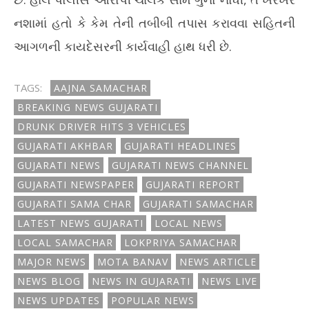
નશામાં હતો કે કેમ તેની તબીબી તપાસ કરાવવા સહિતની
આગળની કાયદેસરની કાર્યવાહી હાથ ધરી છે.
TAGS:
AAJNA SAMACHAR
BREAKING NEWS GUJARATI
DRUNK DRIVER HITS 3 VEHICLES
GUJARATI AKHBAR
GUJARATI HEADLINES
GUJARATI NEWS
GUJARATI NEWS CHANNEL
GUJARATI NEWSPAPER
GUJARATI REPORT
GUJARATI SAMA CHAR
GUJARATI SAMACHAR
LATEST NEWS GUJARATI
LOCAL NEWS
LOCAL SAMACHAR
LOKPRIYA SAMACHAR
MAJOR NEWS
MOTA BANAV
NEWS ARTICLE
NEWS BLOG
NEWS IN GUJARATI
NEWS LIVE
NEWS UPDATES
POPULAR NEWS