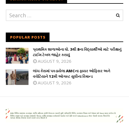
POPULAR POSTS
પ્રાથમિક શાળાઓના ધો. 3થી 8ના વિદ્યાર્થીઓ માટે પરીક્ષાનું
ટાઈમ ટેબલ જાહેર કરાયું
AUGUST 9, 2026
લાંચ કેસમાં પકડાયેલા AMCના ફાયર ઓફિસર અને
વચેટિયાને 12મી ઓગસ્ટ સુધીના રિમાન્ડ
AUGUST 9, 2026