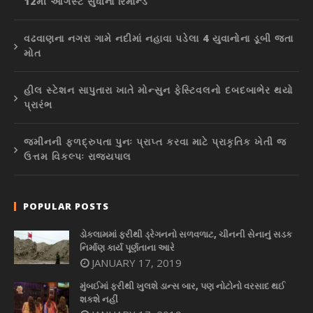
12મી ઓગસ્ટ સુધીના રિમાન્ડ
વઢવાણના નગરા ગામે નદીમાં નહાવા પડેલા 4 યુવાનોના ડૂબી જતા
મોત
હીલ સ્ટેશન સાપુતારા ખાતે મોન્સુન ફેસ્ટિવલનો દબદબાભેર થયો
પ્રારંભ
જમીનની ફળદ્રુપતા પુનઃ પ્રાપ્ત કરવા માટે પ્રાકૃતિક ખેતી જ
ઉત્તમ વિકલ્પઃ રાજ્યપાલ
POPULAR POSTS
ડોકલામમાં ફરીથી ડ્રેગનનો સળવળાટ, ચીનની સેનાનું સડક
નિર્માણ કાર્ય પૂર્ણતાના આરે
JANUARY 17, 2019
મુંબઈમાં ફરીથી ખુલશે ડાન્સ બાર, પણ નોટોનો વરસાદ થઈ
શકશે નહીં