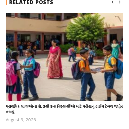
RELATED POSTS
પ્રાથમિક શાળાઓના ધો. 3થી 8ના વિદ્યાર્થીઓ માટે પરીક્ષાનું ટાઈમ ટેબલ જાહેર
કરાયું
August 9, 2026
revoi