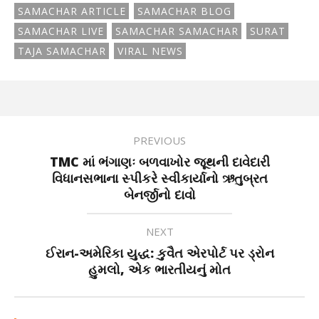
SAMACHAR ARTICLE
SAMACHAR BLOG
SAMACHAR LIVE
SAMACHAR SAMACHAR
SURAT
TAJA SAMACHAR
VIRAL NEWS
PREVIOUS
TMC માં ભંગાણઃ બળવાખોર જૂથની દાવેદારી
વિધાનસભાના સ્પીકરે સ્વીકાર્યાનો ઋતુબ્રત
બેનર્જીનો દાવો
NEXT
ઈરાન-અમેરિકા યુદ્ધ: કુવૈત એરપોર્ટ પર ડ્રોન
હુમલો, એક ભારતીયનું મોત