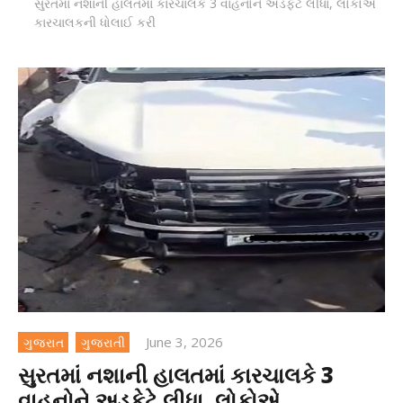
સુરતમાં નશાની હાલતમાં કારચાલકે 3 વાહનોને અડફેટે લીધા, લોકોએ
કારચાલકની ધોલાઈ કરી
June 3, 2026
ગુજરાત
ગુજરાતી
સુરતમાં નશાની હાલતમાં કારચાલકે 3
વાહનોને અડફેટે લીધા, લોકોએ