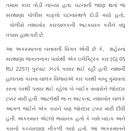
તમામ કાચ તોડી નાખ્યા હતા. ઘટનાની જાણ થતાં જ
June
Ju
3,
3,
સરથાણા પોલીસ કાફલો ઘટનાસ્થળે દોડી ગયો હતો,
2026
20
પોલીસે નશાખોર કારચાલકની અટકાયત કરીને વધુ
તપાસ હાથ ધરી છે.
આ અકસ્માતના બનાવની વિગત એવી છે કે, શહેરના
સરથાણા જકાતનાકા પાસેથી એક ઇલેક્ટ્રિક કાર (GJ 05
RU 2251) પુરપાટ ઝડપે પસાર થઈ રહી હતી. નશાની
હાલતમાં કારના ચાલક વિજયએ કાર પરથી કાબૂ ગુમાવતા
રસ્તા પરથી પસાર થઈ રહેલા બે બાઈક સવારોને જોરદાર
ટક્કર મારી હતી. આટલેથી જ ન અટકતા, નશાખોર ચાલકે
આગળ જઈને એક કારને પણ જોરદાર ટક્કર મારી દીધી
હતી. અકસ્માત એટલો ભયાનક હતો કે બન્ને બાઇક અને
કારનો કચ્ચરઘાણ નીકળી ગયો હતો. આ અકસ્માતને