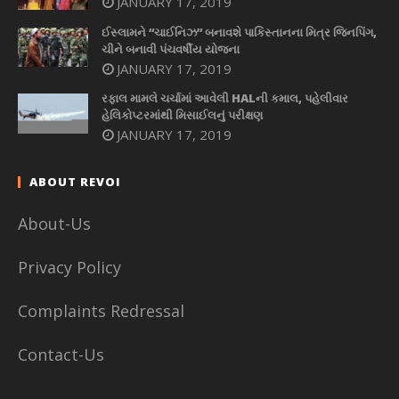
JANUARY 17, 2019
ઈસ્લામને “ચાઈનિઝ” બનાવશે પાકિસ્તાનના મિત્ર જિનપિંગ,
ચીને બનાવી પંચવર્ષીય યોજના
JANUARY 17, 2019
રફાલ મામલે ચર્ચામાં આવેલી HALની કમાલ, પહેલીવાર
હેલિકોપ્ટરમાંથી મિસાઈલનું પરીક્ષણ
JANUARY 17, 2019
ABOUT REVOI
About-Us
Privacy Policy
Complaints Redressal
Contact-Us