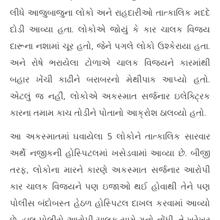
લીધે આજુબાજુના લોકો અને રાહદારીઓ તાત્કાલિક મદદે
દોડી આવ્યા હતા. લોકોએ જોયું કે કાર ચાલક વિજય
દારૂના નશામાં ચૂર હતો, જેને પગલે લોકો ઉશ્કેરાયા હતા.
અને રોષે ભરાયેલા ટોળાએ ચાલક વિજયને કારમાંથી
બહાર ખેંચી કાઢીને બરાબરનો મેથીપાક આપ્યો હતો.
એટલું જ નહીં, લોકોએ અકસ્માત સર્જનાર ઇલેક્ટ્રિક
કારના તમામ કાચ તોડીને પોતાનો આક્રોશ ઠાલવ્યો હતો.
આ અકસ્માતમાં ઘવાયેલા 5 લોકોને તાત્કાલિક સારવાર
અર્થે નજીકની હોસ્પિટલમાં ખસેડવામાં આવ્યા છે. બીજી
તરફ, લોકોના મારને કારણે અકસ્માત સર્જનાર આરોપી
કાર ચાલક વિજયને પણ ઇજાઓ થઈ હોવાથી તેને પણ
પોલીસ બંદોબસ્ત હેઠળ હોસ્પિટલ દાખલ કરવામાં આવ્યો
છે. હાલ પોલીસે આરોપી ચાલક સામે ગુનો નોંધી, તે ખરેખર