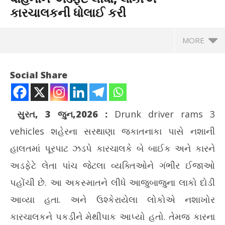
કારચાલકની ધોલાઈ કરી
MORE
Social Share
સુરત, 3 જુન,2026
:
Drunk driver rams 3
vehicles
શહેરના સરથાણા જકાતનાકા પાસે નશાની
હાલતમાં પૂરપાટ ઝડપે કારચાલકે બે બાઈક અને કારને
અડફેટે લેતા પાંચ જેટલા વ્યક્તિઓને ગંભીર ઈજાઓ
પહોંચી છે. આ અકસ્માતને લીધે આજુબાજુના લાકો દોડી
NOW VIEWING
આવ્યા હતા. અને ઉશ્કેરાયેલા લોકોએ નશાખોર
સુરતમાં નશાની હાલતમાં કારચાલકે 3 વાહનોને અડફેટે લીધા, લોકોએ
પ્ર
કારચાલકને પકડીને મેથીપાક આપ્યો હતો. તેમજ કારના
કારચાલકની ધોલાઈ કરી
ટેબ