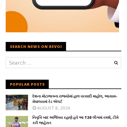
SEARCH NEWS ON REVOI
POPULAR POSTS
દેશના મોટાભાગના રાજ્યોમાં હાલ વરસાદી માહોલ, આસામ-
મેઘાલયમાં રેડ એલર્ટ
AUGUST 8, 2026
નિવૃત્તિ બાદ અજિંક્ય રહાણે હવે આ T20 લીગમાં રમશે, ટીમે
કરી જાહેરાત