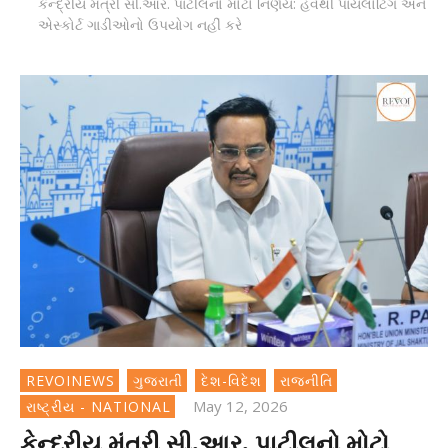
કેન્દ્રીય મંત્રી સી.આર. પાટીલનો મોટો નિર્ણય: હવેથી પાયલોટિંગ અને
એસ્કોર્ટ ગાડીઓનો ઉપયોગ નહીં કરે
REVOINEWS
ગુજરાતી
દેશ-વિદેશ
રાજનીતિ
May 12, 2026
રાષ્ટ્રીય - NATIONAL
કેન્દ્રીય મંત્રી સી.આર. પાટીલનો મોટો