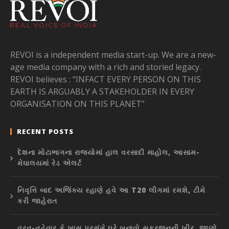
REVOI is a independent media start-up. We are a new-
age media company with a rich and storied legacy.
REVOI believes : “INFACT EVERY PERSON ON THIS
EARTH IS ARGUABLY A STAKEHOLDER IN EVERY
ORGANISATION ON THIS PLANET”
RECENT POSTS
દેશના મોટાભાગના રાજ્યોમાં હાલ વરસાદી માહોલ, આસામ-
મેઘાલયમાં રેડ એલર્ટ
નિવૃત્તિ બાદ અજિંક્ય રહાણે હવે આ T20 લીગમાં રમશે, ટીમે
કરી જાહેરાત
વ્રત-તહેવાર કે ખાસ પ્રસંગે ઘરે બનાવો સફરજનની ખીર, જાણો