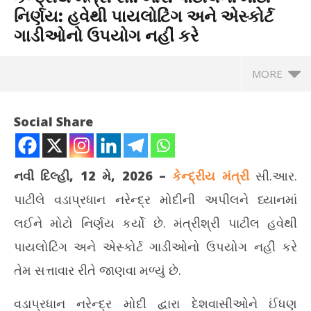
નિર્ણય: હવેથી પાયલોટિંગ અને એસ્કોર્ટ
ગાડીઓનો ઉપયોગ નહીં કરે
MORE
Social Share
નવી દિલ્હી, 12 મે, 2026 –
કેન્દ્રીય મંત્રી
સી.આર.
પાટીલે વડાપ્રધાન નરેન્દ્ર મોદીની અપીલને ધ્યાનમાં
લઈને મોટો નિર્ણય કર્યો છે. મંત્રીશ્રી પાટીલ હવેથી
પાયલોટિંગ અને એસ્કોર્ટ ગાડીઓનો ઉપયોગ નહીં કરે
તેમ સત્તાવાર રીતે જાણવા મળ્યું છે.
NOW VIEWING
વડાપ્રધાન નરેન્દ્ર મોદી દ્વારા દેશવાસીઓને ઈંધણ