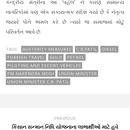
કેન્દ્રીય મંત્રીના આ ‘પહેલ’ ને કારણે સામાન્ય
નાગરિકોમાં પણ એક સકારાત્મક સંદેશ ગયો છે કે નેતૃત્વ
જ્યારે પોતે અમલ કરે છે ત્યારે જ સમાજમાં મોટું
પરિવર્તન આવે છે.
TAGS:
AUSTERITY MEASURES
C.R.PATIL
DIESEL
FOREIGN TRAVEL
GOLD
PETROL
PILOTING AND ESCORT VEHICLES
PM NARENDRA MODI
UNION MINISTER
UNION MINISTER C.R. PATIL
PREVIOUS
કિસાન સન્માન નિધિ યોજનાના લાભાર્થીઓ માટે હવે