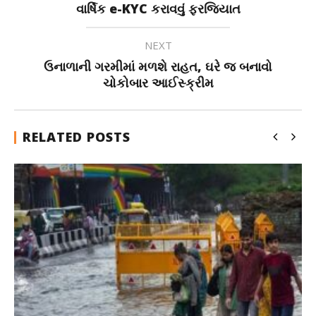
વાર્ષિક e-KYC કરાવવું ફરજિયાત
NEXT
ઉનાળાની ગરમીમાં મળશે રાહત, ઘરે જ બનાવો
ચોકોબાર આઈસ્ક્રીમ
RELATED POSTS