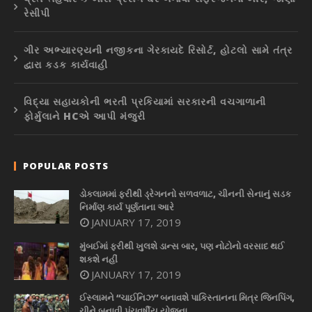
રેસીપી
ગીર અભ્યારણ્યની નજીકના ગેરકાયદે રિસોર્ટ, હોટલો સામે તંત્ર
દ્વારા કડક કાર્યવાહી
વિદ્યા સહાયકોની ભરતી પ્રકિયામાં સરકારની વચગાળાની
ફોર્મુલાને HCએ આપી મંજુરી
POPULAR POSTS
ડોકલામમાં ફરીથી ડ્રેગનનો સળવળાટ, ચીનની સેનાનું સડક
નિર્માણ કાર્ય પૂર્ણતાના આરે
JANUARY 17, 2019
મુંબઈમાં ફરીથી ખુલશે ડાન્સ બાર, પણ નોટોનો વરસાદ થઈ
શકશે નહીં
JANUARY 17, 2019
ઈસ્લામને “ચાઈનિઝ” બનાવશે પાકિસ્તાનના મિત્ર જિનપિંગ,
ચીને બનાવી પંચવર્ષીય યોજના