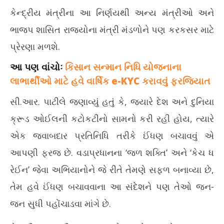
કેન્દ્રીય મંત્રીના આ નિર્ણયથી અન્ય મંત્રીઓ અને
ભાજપ શાસિત રાજ્યોના મંત્રી મંડળોને પણ કરકસર માટે
પ્રેરણા મળશે.
આ પણ વાંચોઃ
કિસાન સન્માન નિધિ યોજનાના
લાભાર્થીઓ માટે હવે વાર્ષિક e-KYC કરાવવું ફરજિયાત
સી.આર. પાટીલે જણાવ્યું હતું કે, જ્યારે દેશ અને દુનિયા
ક્રૂડ ઓઈલની કટોકટીનો સામનો કરી રહી હોય, ત્યારે
એક જવાબદાર પ્રતિનિધિ તરીકે ઈંધણ બચાવવું એ
આપણી ફરજ છે. વડાપ્રધાનના ‘જળ શક્તિ’ અને ‘કેચ ધ
રેઈન’ જેવા અભિયાનોને જે રીતે તેમણે સફળ બનાવ્યા છે,
તેમ હવે ઈંધણ બચાવવાના આ સંદેશને પણ તેઓ જન-
જન સુધી પહોંચાડવા માંગે છે.