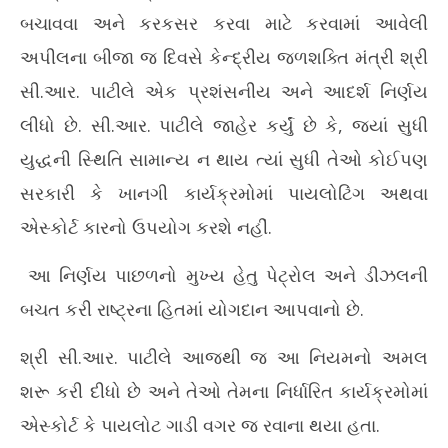
કેન્દ્રીય મંત્રી સી.આર. પાટીલનો મોટો નિર્ણય: હવેથી પાયલોટિંગ અને
દેશ
બચાવવા અને કરકસર કરવા માટે કરવામાં આવેલી
એસ્કોર્ટ ગાડીઓનો ઉપયોગ નહીં કરે
રેડ
May
Ma
અપીલના બીજા જ દિવસે કેન્દ્રીય જળશક્તિ મંત્રી શ્રી
12,
12
સી.આર. પાટીલે એક પ્રશંસનીય અને આદર્શ નિર્ણય
2026
20
લીધો છે. સી.આર. પાટીલે જાહેર કર્યું છે કે, જ્યાં સુધી
યુદ્ધની સ્થિતિ સામાન્ય ન થાય ત્યાં સુધી તેઓ કોઈપણ
સરકારી કે ખાનગી કાર્યક્રમોમાં પાયલોટિંગ અથવા
એસ્કોર્ટ કારનો ઉપયોગ કરશે નહીં.
આ નિર્ણય પાછળનો મુખ્ય હેતુ પેટ્રોલ અને ડીઝલની
બચત કરી રાષ્ટ્રના હિતમાં યોગદાન આપવાનો છે.
શ્રી સી.આર. પાટીલે આજથી જ આ નિયમનો અમલ
શરૂ કરી દીધો છે અને તેઓ તેમના નિર્ધારિત કાર્યક્રમોમાં
એસ્કોર્ટ કે પાયલોટ ગાડી વગર જ રવાના થયા હતા.