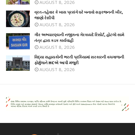
AUGUST 8, 2026
વ્રત-તહેવાર કે ખાસ પ્રસંગે ઘરે બનાવો સફરજનની ખીર,
જાણો રેસીપી
AUGUST 8, 2026
ગીર અભ્યારણ્યની નજીકના ગેરકાયદે રિસોર્ટ, હોટલો સામે
તંત્ર દ્વારા કડક કાર્યવાહી
AUGUST 8, 2026
વિદ્યા સહાયકોની ભરતી પ્રકિયામાં સરકારની વચગાળાની
ફોર્મુલાને HCએ આપી મંજુરી
AUGUST 8, 2026