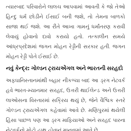
ત્યારબાદ પરિવારોને લાલચ આપવામાં આવતી કે જો તેઓ
હિન્દુ ધર્મ છોડીને ઈસાઈ બની જશે, તો તેમના બાળકો
સાજા થઈ જશે. આ રીતે આખા ગામનું ધર્માંતરણ કરાવી
લેવાયું હોવાનો દાવો કરાયો હતો. તત્કાલીન સમયે
આંધ્રપ્રદેશમાં જગન મોહન રેડ્ડીની સરકાર હતી. જગન
મોહન રેડ્ડી પોતે ઈસાઈ છે.
નવું કેન્દ્ર: ગોલ્ડન ટ્રાયએંગલ અને ભારતની સરહદો
અફઘાનિસ્તાનમાંથી બહાર નીકળ્યા બાદ આ ડ્રગ નેટવર્ક
હવે ભારત-મ્યાનમાર સરહદ, ઉત્તરી થાઈલેન્ડ અને ઉત્તરી
લાઓસના વિસ્તારમાં સક્રિય થયું છે, જેને વૈશ્વિક સ્તરે
ગોલ્ડન ટ્રાયએંગલ કહેવામાં આવે છે. મણિપુરમાં થયેલી
હિંસા પાછળ પણ આ ડ્રગ માફિયાઓ અને સરહદ પારના
નેટવર્કનો મોટો હાથ હોવાનું માનવામાં આવે છે.