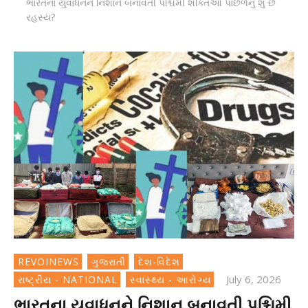
ભારતના યુવાધનને નિશાન બનાવતી પશ્ચિમી શક્તિઓ પાછળનું શું છે
રહસ્ય?
REVOINEWS
ગુજરાતી
દેશ-વિદેશ
July 6, 2026
રાષ્ટ્રીય - NATIONAL
સ્વાસ્થ્ય - આરોગ્ય
ભારતના યુવાધનને નિશાન બનાવતી પશ્ચિમી