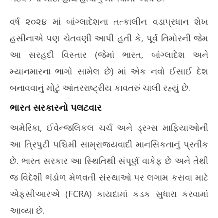
વર્ષ ૨૦૨૪ માં બાંગ્લાદેશના તત્કાલીન વડાપ્રધાન શેખ
હસીનાએ પણ ચેતવણી આપી હતી કે, પૂર્વ તિમોરની જેમ
આ સરહદી વિસ્તાર (જેમાં ભારત, બાંગ્લાદેશ અને
મ્યાનમારના ભાગો સામેલ છે) માં એક નવો ઈસાઈ દેશ
બનાવવાનું મોટું આંતરરાષ્ટ્રીય કાવતરું ચાલી રહ્યું છે.
ભારત સરકારનો પલટવાર
અમેરિકા, ઈવેન્જલિકલ ચર્ચ અને ડ્રગ્સ માફિયાઓની
આ ત્રિપુટી પશ્ચિમી સામ્રાજ્યવાદી માનસિકતાનું પ્રતીક
છે. ભારત સરકાર આ સ્થિતિથી સંપૂર્ણ વાકેફ છે અને તેથી
જ વિદેશી ભંડોળ મેળવતી સંસ્થાઓ પર લગામ કસવા માટે
એફસીઆરએ (FCRA) કાયદામાં કડક સુધારા કરવામાં
આવ્યા છે.