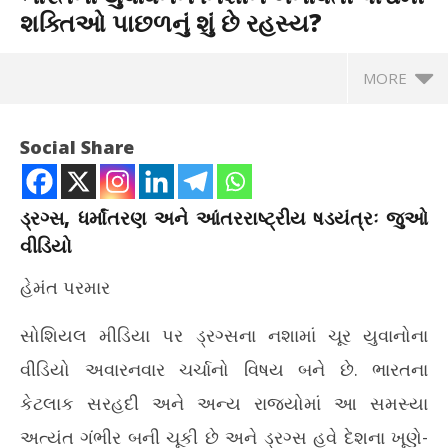
શક્તિઓ પાછળનું શું છે રહસ્ય?
MORE
Social Share
ડ્રગ્સ, ધર્માંતરણ અને આંતરરાષ્ટ્રીય ષડયંત્રઃ જુઓ
વીડિયો
હેમંત પરમાર
સોશિયલ મીડિયા પર ડ્રગ્સના નશામાં ચૂર યુવાનોના
વીડિયો અવારનવાર ચર્ચાનો વિષય બને છે. ભારતના
NOW VIEWING
કેટલાક સરહદી અને અન્ય રાજ્યોમાં આ સમસ્યા
ભારતના યુવાધનને નિશાન બનાવતી પશ્ચિમી શક્તિઓ પાછળનું શું છે
ઘરે
અત્યંત ગંભીર બની ચૂકી છે અને ડ્રગ્સ હવે દેશના ખૂણે-
રહસ્ય?