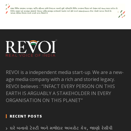
REVOI is a independent media start-up. We are a new-
age media company with a rich and storied legacy.
REVOI believes : “INFACT EVERY PERSON ON THIS
EARTH IS ARGUABLY A STAKEHOLDER IN EVERY
ORGANISATION ON THIS PLANET”
RECENT POSTS
ઘરે બનાવો ટેસ્ટી અને મજેદાર અખરોટ કેક, જાણો રેસીપી