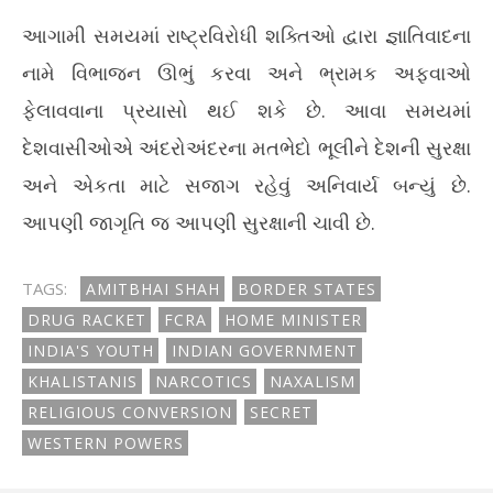
આગામી સમયમાં રાષ્ટ્રવિરોધી શક્તિઓ દ્વારા જ્ઞાતિવાદના
નામે વિભાજન ઊભું કરવા અને ભ્રામક અફવાઓ
ફેલાવવાના પ્રયાસો થઈ શકે છે. આવા સમયમાં
દેશવાસીઓએ અંદરોઅંદરના મતભેદો ભૂલીને દેશની સુરક્ષા
અને એકતા માટે સજાગ રહેવું અનિવાર્ય બન્યું છે.
આપણી જાગૃતિ જ આપણી સુરક્ષાની ચાવી છે.
TAGS:
AMITBHAI SHAH
BORDER STATES
DRUG RACKET
FCRA
HOME MINISTER
INDIA'S YOUTH
INDIAN GOVERNMENT
KHALISTANIS
NARCOTICS
NAXALISM
RELIGIOUS CONVERSION
SECRET
WESTERN POWERS