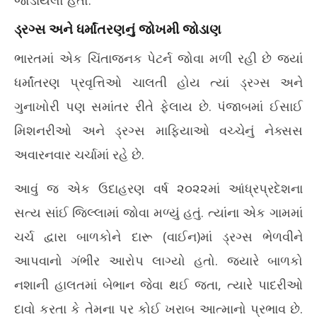
જોડાયેલો હતો.
ડ્રગ્સ અને ધર્માંતરણનું જોખમી જોડાણ
ભારતમાં એક ચિંતાજનક પેટર્ન જોવા મળી રહી છે જ્યાં
ધર્માંતરણ પ્રવૃત્તિઓ ચાલતી હોય ત્યાં ડ્રગ્સ અને
ગુનાખોરી પણ સમાંતર રીતે ફેલાય છે. પંજાબમાં ઈસાઈ
મિશનરીઓ અને ડ્રગ્સ માફિયાઓ વચ્ચેનું નેક્સસ
અવારનવાર ચર્ચામાં રહે છે.
આવું જ એક ઉદાહરણ વર્ષ ૨૦૨૨માં આંધ્રપ્રદેશના
સત્ય સાંઈ જિલ્લામાં જોવા મળ્યું હતું. ત્યાંના એક ગામમાં
ચર્ચ દ્વારા બાળકોને દારૂ (વાઈન)માં ડ્રગ્સ ભેળવીને
આપવાનો ગંભીર આરોપ લાગ્યો હતો. જ્યારે બાળકો
નશાની હાલતમાં બેભાન જેવા થઈ જતા, ત્યારે પાદરીઓ
દાવો કરતા કે તેમના પર કોઈ ખરાબ આત્માનો પ્રભાવ છે.