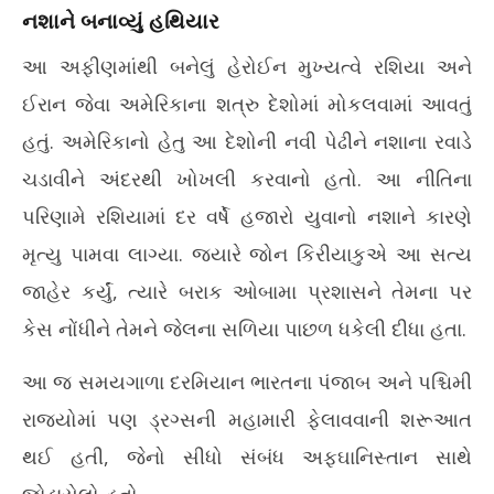
નશાને બનાવ્યું હથિયાર
આ અફીણમાંથી બનેલું હેરોઈન મુખ્યત્વે રશિયા અને
ઈરાન જેવા અમેરિકાના શત્રુ દેશોમાં મોકલવામાં આવતું
હતું. અમેરિકાનો હેતુ આ દેશોની નવી પેઢીને નશાના રવાડે
ચડાવીને અંદરથી ખોખલી કરવાનો હતો. આ નીતિના
પરિણામે રશિયામાં દર વર્ષે હજારો યુવાનો નશાને કારણે
મૃત્યુ પામવા લાગ્યા. જ્યારે જોન કિરીયાકુએ આ સત્ય
જાહેર કર્યું, ત્યારે બરાક ઓબામા પ્રશાસને તેમના પર
કેસ નોંધીને તેમને જેલના સળિયા પાછળ ધકેલી દીધા હતા.
આ જ સમયગાળા દરમિયાન ભારતના પંજાબ અને પશ્ચિમી
રાજ્યોમાં પણ ડ્રગ્સની મહામારી ફેલાવવાની શરૂઆત
થઈ હતી, જેનો સીધો સંબંધ અફઘાનિસ્તાન સાથે