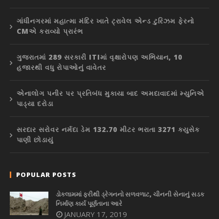
ગાંધીનગરમાં મહાત્મા મંદિર ખાતે ટ્રાવેલ એન્ડ ટુરિઝમ ફેરનો
CMએ કરાવ્યો પ્રારંભ
ગુજરાતમાં 289 સરકારી ITIમાં વૃક્ષારોપણ અભિયાન, 10
હજારથી વધુ રોપાઓનું વાવેતર
એનાલોગ પનીર પર પ્રતિબંધ મુકાયા બાદ અમદાવાદમાં મ્યુનિએ
પાડ્યા દરોડા
સરદાર સરોવર નર્મદા ડેમ 132.70 મીટર ભરાતા 3271 ક્યુસેક
પાણી છોડાયું
POPULAR POSTS
ડોકલામમાં ફરીથી ડ્રેગનનો સળવળાટ, ચીનની સેનાનું સડક
નિર્માણ કાર્ય પૂર્ણતાના આરે
JANUARY 17, 2019