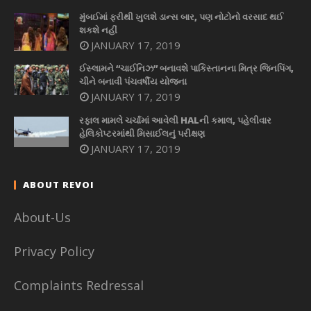
મુંબઈમાં ફરીથી ખુલશે ડાન્સ બાર, પણ નોટોનો વરસાદ થઈ
શકશે નહીં
JANUARY 17, 2019
ઈસ્લામને “ચાઈનિઝ” બનાવશે પાકિસ્તાનના મિત્ર જિનપિંગ,
ચીને બનાવી પંચવર્ષીય યોજના
JANUARY 17, 2019
રફાલ મામલે ચર્ચામાં આવેલી HALની કમાલ, પહેલીવાર
હેલિકોપ્ટરમાંથી મિસાઈલનું પરીક્ષણ
JANUARY 17, 2019
ABOUT REVOI
About-Us
Privacy Policy
Complaints Redressal