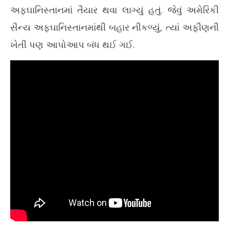
અફઘાનિસ્તાનમાં તૈયાર થવા લાગ્યું હતું. જેવું અમેરિકી
સૈન્ય અફઘાનિસ્તાનમાંથી બહાર નીકળ્યું, ત્યાં અફીણની
ખેતી પણ આપોઆપ બંધ થઈ ગઈ.