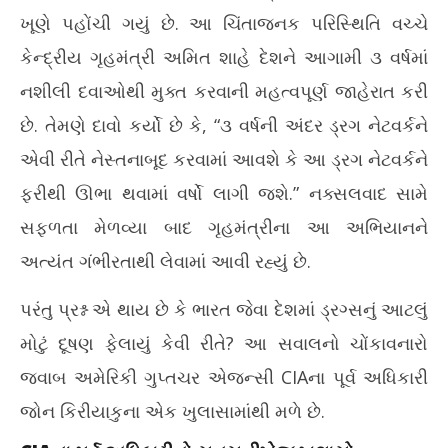
Jul
July
ખૂણે પહોંચી ગયું છે. આ ચિંતાજનક પરિસ્થિતિ વચ્ચે
6,
6,
20
કેન્દ્રીય ગૃહમંત્રી અમિત શાહે દેશને આગામી ૩ વર્ષમાં
2026
નશીલી દવાઓથી મુક્ત કરવાની મહત્વપૂર્ણ જાહેરાત કરી
છે. તેમણે દાવો કર્યો છે કે, “૩ વર્ષની અંદર ડ્રગ નેટવર્કને
એવી રીતે નેસ્તનાબૂદ કરવામાં આવશે કે આ ડ્રગ નેટવર્કને
ફરીથી ઊભા થવામાં વર્ષો લાગી જશે.” નક્સલવાદ સામે
સફળતા મેળવ્યા બાદ ગૃહમંત્રીના આ અભિયાનને
અત્યંત ગંભીરતાથી લેવામાં આવી રહ્યું છે.
પરંતુ પ્રશ્ન એ થાય છે કે ભારત જેવા દેશમાં ડ્રગ્સનું આટલું
મોટું દૂષણ ફેલાયું કેવી રીતે? આ સવાલનો ચોંકાવનારો
જવાબ અમેરિકી ગુપ્તચર એજન્સી CIAના પૂર્વ અધિકારી
જોન કિરીયાકુના એક ખુલાસામાંથી મળે છે.