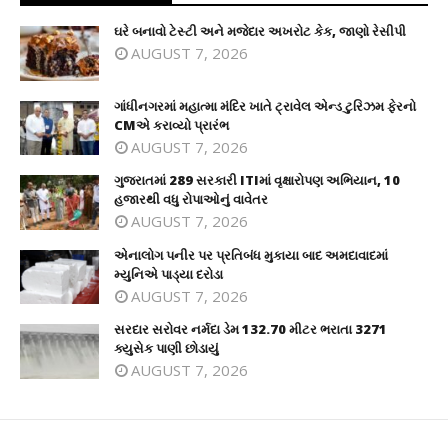
ઘરે બનાવો ટેસ્ટી અને મજેદાર અખરોટ કેક, જાણો રેસીપી
AUGUST 7, 2026
ગાંધીનગરમાં મહાત્મા મંદિર ખાતે ટ્રાવેલ એન્ડ ટુરિઝમ ફેરનો
CMએ કરાવ્યો પ્રારંભ
AUGUST 7, 2026
ગુજરાતમાં 289 સરકારી ITIમાં વૃક્ષારોપણ અભિયાન, 10
હજારથી વધુ રોપાઓનું વાવેતર
AUGUST 7, 2026
એનાલોગ પનીર પર પ્રતિબંધ મુકાયા બાદ અમદાવાદમાં
મ્યુનિએ પાડ્યા દરોડા
AUGUST 7, 2026
સરદાર સરોવર નર્મદા ડેમ 132.70 મીટર ભરાતા 3271
ક્યુસેક પાણી છોડાયું
AUGUST 7, 2026