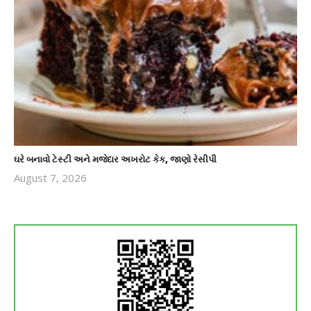
ઘરે બનાવો ટેસ્ટી અને મજેદાર અખરોટ કેક, જાણો રેસીપી
August 7, 2026
revoi
editor