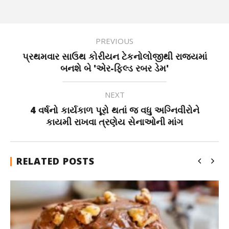
PREVIOUS
પ્રથમવાર સાઉથ કોરીયન ટેકનોલોજીથી રાજ્યમાં
બનશે બે 'એર-ફિલ્ડ રબર ડેમ'
NEXT
4 વર્ષનો કાર્યકાળ પૂરો થતાં જ વધુ અગ્નિવીરોને
કાયમી રાખવા ત્રણેય સેનાઓની માંગ
RELATED POSTS