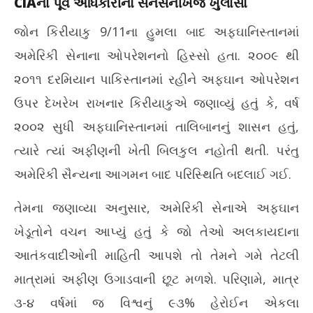
CIAના પૂર્વ અધિકારીનો સનસનીખેજ ખુલાસો
જોન કિરીયાકુ 9/11ના હુમલા બાદ અફઘાનિસ્તાનમાં
અમેરિકી સેનાના ઓપરેશનનો હિસ્સો હતા. ૨૦૦૯ થી
૨૦૧૧ દરમિયાન પાકિસ્તાનમાં રહીને અફઘાન ઓપરેશન
ઉપર દેખરેખ રાખનાર કિરીયાકુએ જણાવ્યું હતું કે, વર્ષ
૨૦૦૨ સુધી અફઘાનિસ્તાનમાં તાલિબાનનું શાસન હતું,
ત્યારે ત્યાં અફીણની ખેતી બિલકુલ નહોતી થતી. પરંતુ
અમેરિકી સૈન્યના આગમન બાદ પરિસ્થિતિ બદલાઈ ગઈ.
તેમના જણાવ્યા અનુસાર, અમેરિકી સેનાએ અફઘાન
ખેડૂતોને વચન આપ્યું હતું કે જો તેઓ અલકાયદાના
આતંકવાદીઓની માહિતી આપશે તો તેમને ગમે તેટલી
માત્રામાં અફીણ ઉગાડવાની છૂટ મળશે. પરિણામે, માત્ર
૩-૪ વર્ષમાં જ વિશ્વનું ૯૩% હેરોઈન એકલા