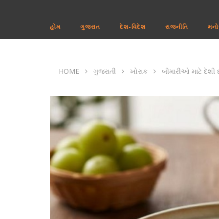
હોમ
ગુજરાત
દેશ-વિદેશ
રાજનીતિ
મનો
HOME
ગુજરાતી
ખોરાક
બીમારીઓ માટે દેશી 