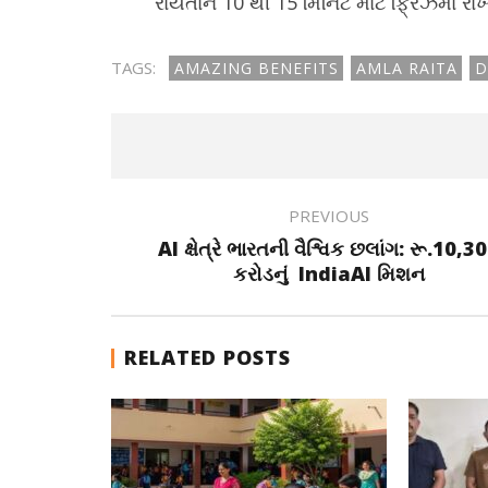
રાયતાને 10 થી 15 મિનિટ માટે ફ્રિઝમાં રાખ
TAGS:
AMAZING BENEFITS
AMLA RAITA
D
PREVIOUS
AI ક્ષેત્રે ભારતની વૈશ્વિક છલાંગ: રૂ.10,3
કરોડનું IndiaAI મિશન
RELATED POSTS