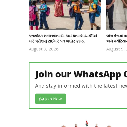
પ્રાથમિક શાળાઓના ધો. 3થી 8ના વિદ્યાર્થીઓ
લાંચ કેસમાં
માટે પરીક્ષાનું ટાઈમ ટેબલ જાહેર કરાયું
અને વચેટિયાન
August 9, 2026
August 9,
revoi
editor
Join our WhatsApp 
And stay informed with the latest ne
Join Now