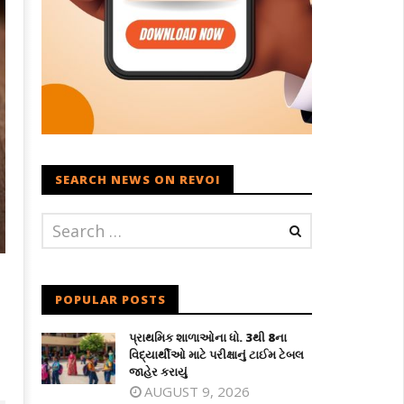
SEARCH NEWS ON REVOI
POPULAR POSTS
પ્રાથમિક શાળાઓના ધો. 3થી 8ના
વિદ્યાર્થીઓ માટે પરીક્ષાનું ટાઈમ ટેબલ
જાહેર કરાયું
AUGUST 9, 2026