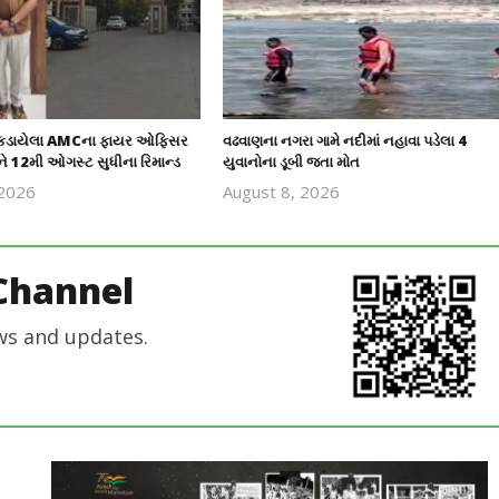
 પકડાયેલા AMCના ફાયર ઓફિસર
વઢવાણના નગરા ગામે નદીમાં નહાવા પડેલા 4
ે 12મી ઓગસ્ટ સુધીના રિમાન્ડ
યુવાનોના ડૂબી જતા મોત
 2026
August 8, 2026
revoi
revoi
editor
editor
Channel
ws and updates.