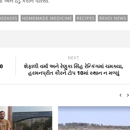
ો અને ઠંડુ કરીને પીરસો.
ISEASES
HOMEMADE MEDICINE
RECIPES
REVOI NEWS
NEXT
00
શેફાલી વર્મા અને રેણુકા સિંહ રેન્કિંગમાં ચમક્યા,
હરમનપ્રીત કૌરને ટોપ 10માં સ્થાન ન મળ્યું