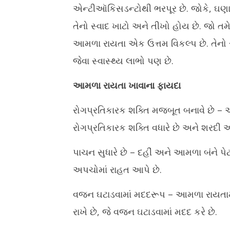
એન્ટીઑકિસડન્ટોથી ભરપૂર છે. જોકે, ઘણા
તેનો સ્વાદ ખાટો અને તીખો હોય છે. જો તમે
આમળા રાયતા એક ઉત્તમ વિકલ્પ છે. તેનો સ
જેવા સ્વાસ્થ્ય લાભો પણ છે.
આમળા રાયતા ખાવાના ફાયદા
રોગપ્રતિકારક શક્તિ મજબૂત બનાવે છે – આ
રોગપ્રતિકારક શક્તિ વધારે છે અને શરદી અ
પાચન સુધારે છે – દહીં અને આમળા બંને 
અપચોમાં રાહત આપે છે.
વજન ઘટાડવામાં મદદરૂપ – આમળા રાયતામાં
રાખે છે, જે વજન ઘટાડવામાં મદદ કરે છે.