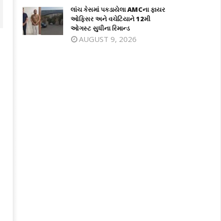
લાંચ કેસમાં પકડાયેલા AMCના ફાયર
ઓફિસર અને વચેટિયાને 12મી
ઓગસ્ટ સુધીના રિમાન્ડ
AUGUST 9, 2026
વાણના નગરા ગામે નદીમાં નહાવા પડેલા 4
હીલ સ્ટેશન સાપુતારા ખાતે મોન્સુન
વાનોના ડૂબી જતા મોત
ફેસ્ટિવલનો દબદબાભેર થયો પ્રારંભ
ecember
December
1, 2025
31, 2025