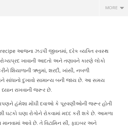
MORE
 recipe
આજના ઝડપી જીવનમાં, દરેક વ્યક્તિ સ્વસ્થ
આરોગ્યપ્રદ ખાવાની આદતો અને તણાવને કારણે લોકો
રીને શિયાળાની ઋતુમાં, શરદી, ખાંસી, નબળી
શાળાઓના ધો. 3થી 8ના
લાંચ કેસમાં પકડાયેલા AMCના ફાયર
વઢ
ને સાંધાનો દુખાવો સામાન્ય બની જાય છે. આ સમય
 માટે પરીક્ષાનું ટાઈમ ટેબલ
ઓફિસર અને વચેટિયાને 12મી ઓગસ્ટ
યુ
ં
સુધીના રિમાન્ડ
ધ્યાન રાખવાની જરૂર છે.
D
er
December
3
5
31, 2025
ે આપણને હંમેશા મોંઘી દવાઓ કે પૂરવણીઓની જરૂર હોતી
શી ઘટકો ઘણા રોગોને રોકવામાં મદદ કરી શકે છે. આમળા
 માનવામાં આવે છે. તે વિટામિન સી, ફાઇબર અને