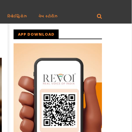
રિવોઈહિરોઝ
વેબ સ્ટોરીઝ
APP DOWNLOAD