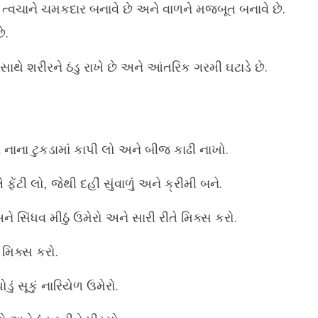
ત્વચાને ચમકદાર બનાવે છે અને વાળને મજબૂત બનાવે છે.
ે.
ાથે શરીરને ઠંડુ રાખે છે અને આંતરિક ગરમી ઘટાડે છે.
 નાના ટુકડામાં કાપી લો અને બીજ કાઢી નાખો.
ેંટી લો, જેથી દહીં સુંવાળું અને ક્રીમી બને.
 અને સિંધવ મીઠું ઉમેરો અને સારી રીતે મિક્સ કરો.
 મિક્સ કરો.
ં સૂકું નારિયેળ ઉમેરો.