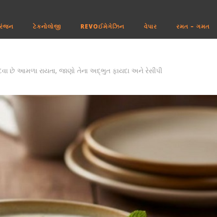
રંજન
ટેકનોલોજી
REVOઈમેગેઝિન
વેપાર
રમત – ગમત
દવા છે આમળા રાયતા, જાણો તેના અદ્ભુત ફાયદા અને રેસીપી