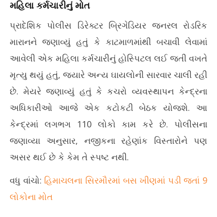
મહિલા કર્મચારીનું મોત
પ્રાદેશિક પોલીસ ડિરેક્ટર બ્રિગેડિયર જનરલ રોડરિક
મારાનને જણાવ્યું હતું કે કાટમાળમાંથી બચાવી લેવામાં
આવેલી એક મહિલા કર્મચારીનું હોસ્પિટલ લઈ જતી વખતે
મૃત્યુ થયું હતું, જ્યારે અન્ય ઘાયલોની સારવાર ચાલી રહી
છે. મેયરે જણાવ્યું હતું કે કચરો વ્યવસ્થાપન કેન્દ્રના
અધિકારીઓ આજે એક કટોકટી બેઠક યોજશે. આ
કેન્દ્રમાં લગભગ 110 લોકો કામ કરે છે. પોલીસના
જણાવ્યા અનુસાર, નજીકના રહેણાંક વિસ્તારોને પણ
અસર થઈ છે કે કેમ તે સ્પષ્ટ નથી.
વધુ વાંચો:
હિમાચલના સિરમૌરમાં બસ ખીણમાં પડી જતાં 9
લોકોના મોત