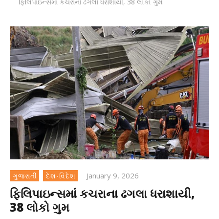
ફિલિપાઇન્સમાં કચરાના ઢગલા ધરાશાયી, 38 લોકો ગુમ
January 9, 2026
ગુજરાતી
દેશ-વિદેશ
ફિલિપાઇન્સમાં કચરાના ઢગલા ધરાશાયી,
38 લોકો ગુમ