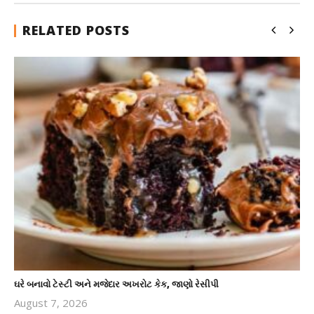
RELATED POSTS
ઘરે બનાવો ટેસ્ટી અને મજેદાર અખરોટ કેક, જાણો રેસીપી
August 7, 2026