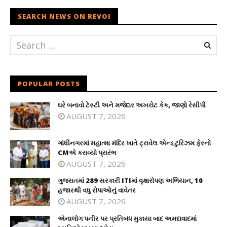
SEARCH NEWS ON REVOI
POPULAR POSTS
ઘરે બનાવો ટેસ્ટી અને મજેદાર અખરોટ કેક, જાણો રેસીપી
AUGUST 7, 2026
ગાંધીનગરમાં મહાત્મા મંદિર ખાતે ટ્રાવેલ એન્ડ ટુરિઝમ ફેરનો
CMએ કરાવ્યો પ્રારંભ
AUGUST 7, 2026
ગુજરાતમાં 289 સરકારી ITIમાં વૃક્ષારોપણ અભિયાન, 10
હજારથી વધુ રોપાઓનું વાવેતર
AUGUST 7, 2026
એનાલોગ પનીર પર પ્રતિબંધ મુકાયા બાદ અમદાવાદમાં