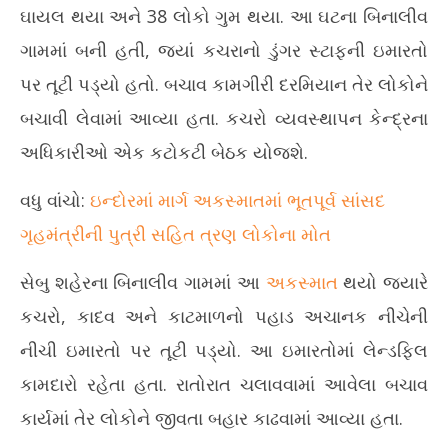
ઘાયલ થયા અને 38 લોકો ગુમ થયા. આ ઘટના બિનાલીવ
ગામમાં બની હતી, જ્યાં કચરાનો ડુંગર સ્ટાફની ઇમારતો
પર તૂટી પડ્યો હતો. બચાવ કામગીરી દરમિયાન તેર લોકોને
બચાવી લેવામાં આવ્યા હતા. કચરો વ્યવસ્થાપન કેન્દ્રના
અધિકારીઓ એક કટોકટી બેઠક યોજશે.
વધુ વાંચો:
ઇન્દોરમાં માર્ગ અકસ્માતમાં ભૂતપૂર્વ સાંસદ
ગૃહમંત્રીની પુત્રી સહિત ત્રણ લોકોના મોત
સેબુ શહેરના બિનાલીવ ગામમાં આ
અકસ્માત
થયો જ્યારે
કચરો, કાદવ અને કાટમાળનો પહાડ અચાનક નીચેની
નીચી ઇમારતો પર તૂટી પડ્યો. આ ઇમારતોમાં લેન્ડફિલ
કામદારો રહેતા હતા. રાતોરાત ચલાવવામાં આવેલા બચાવ
કાર્યમાં તેર લોકોને જીવતા બહાર કાઢવામાં આવ્યા હતા.