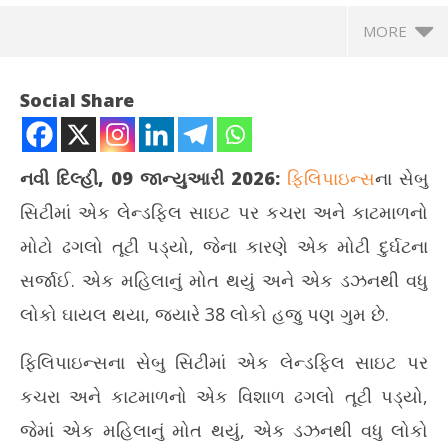
MORE
Social Share
નવી દિલ્હી, 09 જાન્યુઆરી 2026:
ફિલિપાઇન્સ
ના સેબુ
સિટીમાં એક લેન્ડફિલ સાઇટ પર કચરા અને કાટમાળનો
મોટો ઢગલો તૂટી પડ્યો, જેના કારણે એક મોટી દુર્ઘટના
સર્જાઈ. એક મહિલાનું મોત થયું અને એક ડઝનથી વધુ
લોકો ઘાયલ થયા, જ્યારે 38 લોકો હજુ પણ ગુમ છે.
NOW VIEWING
ફિલિપાઇન્સના સેબુ સિટીમાં એક લેન્ડફિલ સાઇટ પર
ફિલિપાઇન્સમાં કચરાના ઢગલા ધરાશાયી, 38 લોકો ગુમ
ઘરે
કચરા અને કાટમાળનો એક વિશાળ ઢગલો તૂટી પડ્યો,
January
Ja
9,
9,
જેમાં એક મહિલાનું મોત થયું, એક ડઝનથી વધુ લોકો
2026
20