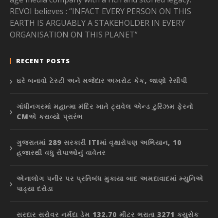
REVOI believes : “INFACT EVERY PERSON ON THIS
EARTH IS ARGUABLY A STAKEHOLDER IN EVERY
ORGANISATION ON THIS PLANET”
RECENT POSTS
ઘરે બનાવો ટેસ્ટી અને મજેદાર અખરોટ કેક, જાણો રેસીપી
ગાંધીનગરમાં મહાત્મા મંદિર ખાતે ટ્રાવેલ એન્ડ ટુરિઝમ ફેરનો
CMએ કરાવ્યો પ્રારંભ
ગુજરાતમાં 289 સરકારી ITIમાં વૃક્ષારોપણ અભિયાન, 10
હજારથી વધુ રોપાઓનું વાવેતર
એનાલોગ પનીર પર પ્રતિબંધ મુકાયા બાદ અમદાવાદમાં મ્યુનિએ
પાડ્યા દરોડા
સરદાર સરોવર નર્મદા ડેમ 132.70 મીટર ભરાતા 3271 ક્યુસેક