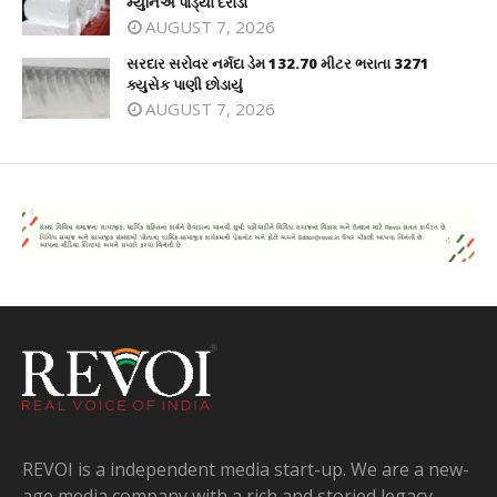
મ્યુનિએ પાડ્યા દરોડા
AUGUST 7, 2026
સરદાર સરોવર નર્મદા ડેમ 132.70 મીટર ભરાતા 3271
ક્યુસેક પાણી છોડાયું
AUGUST 7, 2026
REVOI is a independent media start-up. We are a new-
age media company with a rich and storied legacy.