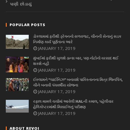
પાણી છોડાયું
POPULAR POSTS
ડોકલામમાં ફરીથી ડ્રેગનનો સળવળાટ, ચીનની સેનાનું સડક
નિર્માણ કાર્ય પૂર્ણતાના આરે
JANUARY 17, 2019
મુંબઈમાં ફરીથી ખુલશે ડાન્સ બાર, પણ નોટોનો વરસાદ થઈ
શકશે નહીં
JANUARY 17, 2019
ઈસ્લામને “ચાઈનિઝ” બનાવશે પાકિસ્તાનના મિત્ર જિનપિંગ,
ચીને બનાવી પંચવર્ષીય યોજના
JANUARY 17, 2019
રફાલ મામલે ચર્ચામાં આવેલી HALની કમાલ, પહેલીવાર
હેલિકોપ્ટરમાંથી મિસાઈલનું પરીક્ષણ
JANUARY 17, 2019
ABOUT REVOI