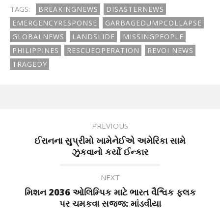
TAGS:
BREAKINGNEWS
DISASTERNEWS
EMERGENCYRESPONSE
GARBAGEDUMPCOLLAPSE
GLOBALNEWS
LANDSLIDE
MISSINGPEOPLE
PHILIPPINES
RESCUEOPERATION
REVOI NEWS
TRAGEDY
PREVIOUS
ઈરાનના સુપ્રીમો ખામેનેઈએ અમેરિકા સામે
ઝુકવાનો કર્યો ઈન્કાર
NEXT
મિશન 2036 ઓલિમ્પિક માટે ભારત વૈશ્વિક ફલક
પર ચમકવા સજ્જ: માંડવીયા