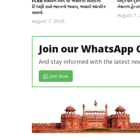
FCRA સંશોધન બિલ પર અમેરિકી સાંસદની
રાષ્ટ્રપતિ દ્ર
ટિપ્પણી સામે ભારતનો જવાબ, અમારો આંતરિક
નેશનલ હેન્ડલ
મામલો
August 7,
August 7, 2026
revoi
editor
Join our WhatsApp 
And stay informed with the latest ne
Join Now