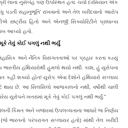
્રી લાના નુસેબેહ પણ ઉપસ્થિત હતા. ચર્ચા દરમિયાન એક
યે વધુ પડતી સહાનુભૂતિ’ રાખવાનો અને તેલ ખરીદવાનો આરોપ
 રાષ્ટ્રીય હિતો અને એનર્જી સિક્યોરિટીને પ્રાધાન્ય
ાબ આપ્યો હતો.
 તેવું કોઈ પગલું નથી ભર્યું
િહાસિક અને નૈતિક વિસંગતતાઓ પર પ્રહાર કરતા કહ્યું
ેય ભારતીય હથિયારોથી હુમલો થયો નથી. કાશ, હું યુરોપના
ત કહી શક્યો હોત! યુરોપ એવા દેશોને હથિયારો સપ્લાય
ાટે થાય છે. આ સિલસિલો આજકાલનો નથી, વર્ષોથી ચાલી
 યુરોપને ખતરામાં મૂકે તેવું કોઈ પગલું નથી ભર્યું.”
ત, તેલની કિંમત અને બજારમાં ઉપલબ્ધતાના આધારે જ નિર્ણય
ટ (જે ભારતનો પરંપરાગત સપ્લાયર હતો) માંથી તેલ ખરીદી