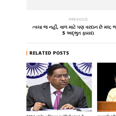
PREVIOUS
ત્વચા જ નહીં, વાળ માટે પણ વરદાન છે મધ; 
5 અદ્ભુત ફાયદા
RELATED POSTS