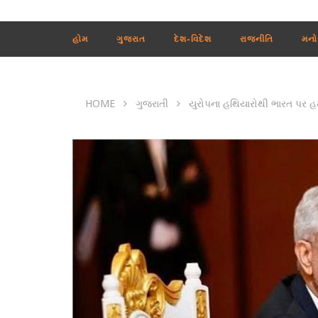
હોમ
ગુજરાત
દેશ-વિદેશ
રાજનીતિ
મનો
HOME
ગુજરાતી
યુરોપના હથિયારોથી ભારત પર હમલ