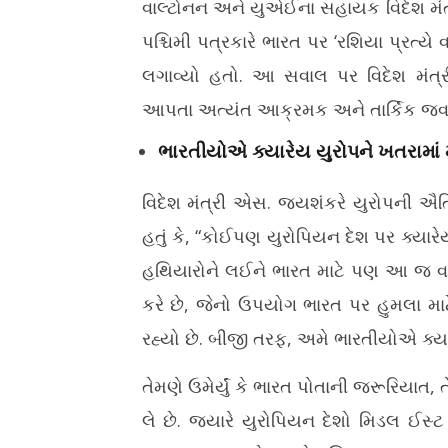
વાલ્ટોનન અને યુએઈના સહાયક વિદેશ મંત
પશ્ચિમી પત્રકારે ભારત પર ‘રશિયા પ્રત્
લગાવ્યો હતો. આ સવાલ પર વિદેશ મંત્રીએ
આપતા અત્યંત આક્રમક અને તાર્કિક જવ
ભારતીયોએ ક્યારેય યુરોપને ખતરામાં મૂકે
વિદેશ મંત્રી એસ. જયશંકરે યુરોપની ઐત
હતું કે, “કોઈપણ યુરોપિયન દેશ પર ક્યાર
હથિયારોને લઈને ભારત માટે પણ આ જ વા
કરે છે, જેનો ઉપયોગ ભારત પર હુમલા મ
રહ્યો છે. બીજી તરફ, અમે ભારતીયોએ ક્યારેય
તેમણે ઉમેર્યું કે ભારત પોતાની જરૂરિયા
લે છે. જ્યારે યુરોપિયન દેશો મિડલ ઈસ્