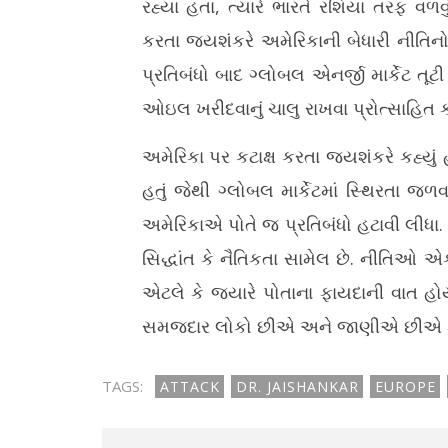
રહ્યા હતા, ત્યારે ભારતે રશિયા તરફ વળવું
કરતા જયશંકરે અમેરિકાની બેધારી નીતિનો પ
પ્રતિબંધો બાદ ગ્લોબલ એનર્જી માર્કેટ તૂટી 
ઓઇલ ખરીદવાનું ચાલુ રાખવા પ્રોત્સાહિત કર્યું
અમેરિકા પર કટાક્ષ કરતા જયશંકરે કહ્યું
હતું જેથી ગ્લોબલ માર્કેટમાં સ્થિરતા જ
અમેરિકાએ પોતે જ પ્રતિબંધો હટાવી લીધા.
સિદ્ધાંત કે નૈતિકતા સામેલ છે. નીતિઓ
એટલે કે જ્યારે પોતાના ફાયદાની વાત 
સમજદાર લોકો છીએ અને જાણીએ છીએ કે 
TAGS:
ATTACK
DR. JAISHANKAR
EUROPE