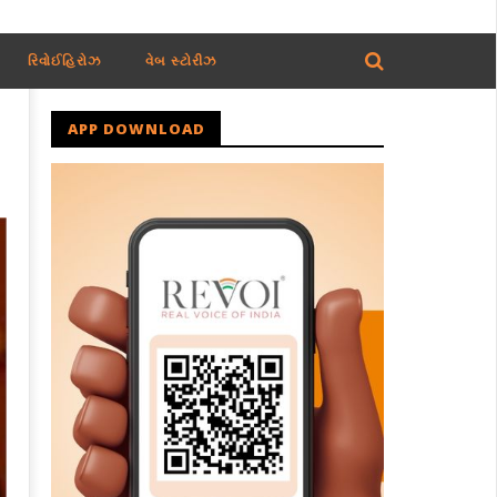
રિવોઈહિરોઝ
વેબ સ્ટોરીઝ
APP DOWNLOAD