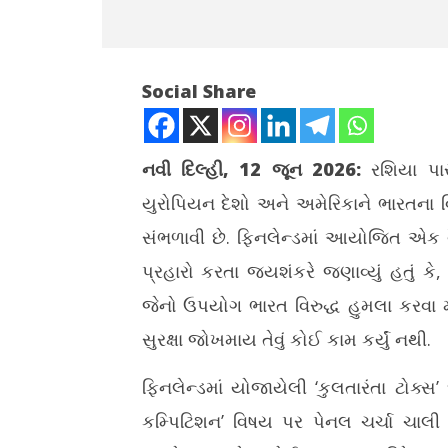
Social Share
નવી દિલ્હી, 12 જૂન 2026:
રશિયા પાસ
યુરોપિયન દેશો અને અમેરિકાને ભારતના વ
NOW VIEWING
સંભળાવી છે. ફિનલેન્ડમાં આયોજિત એક વ
યુરોપના હથિયારોથી ભારત પર હમલા થાય
FCRA સંશો
પ્રહારો કરતા જયશંકરે જણાવ્યું હતું કે
છે, અમે ક્યારેય યુરોપનું અહિત નથી કર્યુંઃ
ટિપ્પણી સ
ડો. જયશંકર
આંતરિક મ
જેનો ઉપયોગ ભારત વિરુદ્ધ હુમલા કરવા માટે
June
June
સુરક્ષા જોખમાય તેવું કોઈ કામ કર્યું નથી.
12,
12,
2026
2026
ફિનલેન્ડમાં યોજાયેલી ‘કુલતારંતા ટોક્સ
કમ્પિટિશન’ વિષય પર પેનલ ચર્ચા ચાલી 