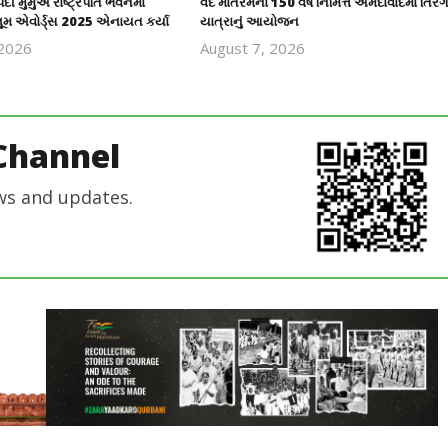
ૌપદી મુર્મુએ રાષ્ટ્રપતિ ભવનમાં
વંદે માતરમના 150 વર્ષ નિમિત્તે અમદાવાદમાં તિરંગ
ૂમ એવોર્ડ્સ 2025 એનાયત કર્યા
યાત્રાનું આયોજન
 2026
August 7, 2026
revoi
revoi
editor
editor
Channel
ws and updates.