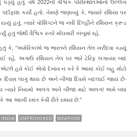
 પડ્યું હતું. વર્ષ 2022ની વૈશ્વિક પરિસ્થિતિઓનો ઉલ્લેખ
ર્દાફાશ કર્યો હતો. તેમણે જણાવ્યું કે, જ્યારે રશિયા પર
રહ્યું હતું, ત્યારે વોશિંગ્ટને જ નવી દિલ્હીને રશિયન ક્રૂડ
 હતું જેથી વૈશ્વિક સ્તરે મોંઘવારી કાબૂમાં રહે.
 હતું કે, “અમેરિકાએ જ ભારતને રશિયન તેલ ખરીદવા કહ્યું
ળવાઈ રહે. અગાઉ રશિયન તેલ પર ભારે ટેરિફ લગાવ્યા બાદ
 એટલે હવે કોઈ એવો દેખાવ ન કરે કે આમાં કોઈ બહુ મોટો
 એક દિવસ લાગુ થાય છે અને બીજા દિવસે બદલાઈ જાય છે-
હોય ત્યારે નિયમો અલગ અને બીજા માટે અલગ! અમે બધા
આ આખી રમત કેવી રીતે રમાય છે.”
INDIA
UNPROVOKED
WEAPONS