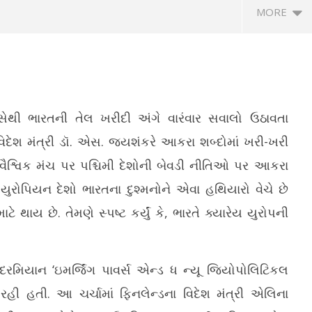
MORE
ેથી ભારતની તેલ ખરીદી અંગે વારંવાર સવાલો ઉઠાવતા
િદેશ મંત્રી ડૉ. એસ. જયશંકરે આકરા શબ્દોમાં ખરી-ખરી
ૈશ્વિક મંચ પર પશ્ચિમી દેશોની બેવડી નીતિઓ પર આકરા
ધન બિલ પર અમેરિકી સાંસદની
રાષ્ટ્રપતિ દ્રૌપદી મુર્મુએ રાષ્ટ્રપતિ ભવનમાં
વં
, યુરોપિયન દેશો ભારતના દુશ્મનોને એવા હથિયારો વેચે છે
ામે ભારતનો જવાબ, અમારો
નેશનલ હેન્ડલૂમ એવોર્ડ્સ 2025 એનાયત
તિ
ામલો
કર્યા
 થાય છે. તેમણે સ્પષ્ટ કર્યું કે, ભારતે ક્યારેય યુરોપની
Ju
June
1
12,
2
2026
’ દરમિયાન ‘ઇમર્જિંગ પાવર્સ એન્ડ ધ ન્યૂ જિયોપોલિટિકલ
રહી હતી. આ ચર્ચામાં ફિનલેન્ડના વિદેશ મંત્રી એલિના