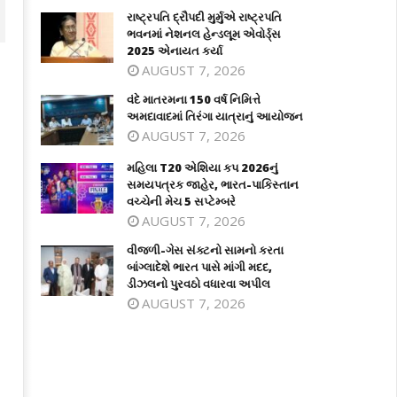
રાષ્ટ્રપતિ દ્રૌપદી મુર્મુએ રાષ્ટ્રપતિ
ભવનમાં નેશનલ હેન્ડલૂમ એવોર્ડ્સ
2025 એનાયત કર્યા
AUGUST 7, 2026
વંદે માતરમના 150 વર્ષ નિમિત્તે
અમદાવાદમાં તિરંગા યાત્રાનું આયોજન
AUGUST 7, 2026
મહિલા T20 એશિયા કપ 2026નું
સમયપત્રક જાહેર, ભારત-પાકિસ્તાન
વચ્ચેની મેચ 5 સપ્ટેમ્બરે
AUGUST 7, 2026
દે માતરમના 150 વર્ષ નિમિત્તે અમદાવાદમાં
મહિલા T20 એશિયા કપ 2026નું
રંગા યાત્રાનું આયોજન
સમયપત્રક જાહેર, ભારત-પાકિસ્તાન
વીજળી-ગેસ સંક્ટનો સામનો કરતા
વચ્ચેની મેચ 5 સપ્ટેમ્બરે
બાંગ્લાદેશે ભારત પાસે માંગી મદદ,
ne
ડીઝલનો પુરવઠો વધારવા અપીલ
June
2,
AUGUST 7, 2026
12,
026
2026