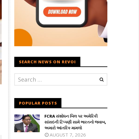
SEARCH NEWS ON REVOI
POPULAR POSTS
FCRA સંશોધન બિલ પર અમેરિકી
સાંસદની ટિપ્પણી સામે ભારતનો જવાબ,
અમારો આંતરિક મામલો
AUGUST 7, 2026