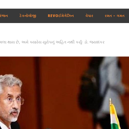
રંજન
ટેકનોલોજી
REVOઈમેગેઝિન
વેપાર
રમત – ગમત
ા થાય છે, અમે ક્યારેય યુરોપનું અહિત નથી કર્યુંઃ ડો. જયશંકર