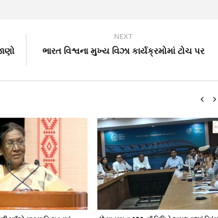
NEXT
જાણો
ભારત વિશ્વના મુખ્ય વિઝા કાર્યક્રમોમાં ટોચ પર