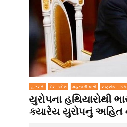
ગુજરાતી
દેશ-વિદેશ
મહત્વની વાતો
રાષ્ટ્રીય - 
યુરોપના હથિયારોથી ભા
ક્યારેય યુરોપનું અહિત 