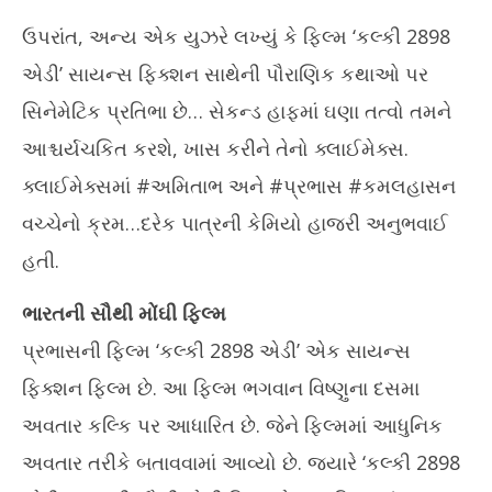
ઉપરાંત, અન્ય એક યુઝરે લખ્યું કે ફિલ્મ ‘કલ્કી 2898
એડી’ સાયન્સ ફિક્શન સાથેની પૌરાણિક કથાઓ પર
સિનેમેટિક પ્રતિભા છે… સેકન્ડ હાફમાં ઘણા તત્વો તમને
આશ્ચર્યચકિત કરશે, ખાસ કરીને તેનો ક્લાઈમેક્સ.
ક્લાઈમેક્સમાં #અમિતાભ અને #પ્રભાસ #કમલહાસન
વચ્ચેનો ક્રમ…દરેક પાત્રની કેમિયો હાજરી અનુભવાઈ
હતી.
ભારતની સૌથી મોંઘી ફિલ્મ
પ્રભાસની ફિલ્મ ‘કલ્કી 2898 એડી’ એક સાયન્સ
ફિક્શન ફિલ્મ છે. આ ફિલ્મ ભગવાન વિષ્ણુના દસમા
અવતાર કલ્કિ પર આધારિત છે. જેને ફિલ્મમાં આધુનિક
અવતાર તરીકે બતાવવામાં આવ્યો છે. જ્યારે ‘કલ્કી 2898