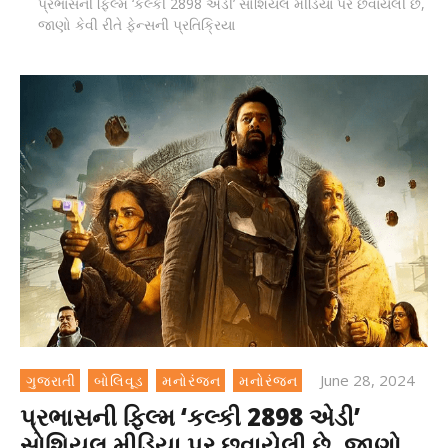
પ્રભાસની ફિલ્મ ‘કલ્કી 2898 એડી’ સોશિયલ મીડિયા પર છવાયેલી છે,
જાણો કેવી રીતે ફેન્સની પ્રતિક્રિયા
June 28, 2024
ગુજરાતી
બોલિવૂડ
મનોરંજન
મનોરંજન
પ્રભાસની ફિલ્મ ‘કલ્કી 2898 એડી’
સોશિયલ મીડિયા પર છવાયેલી છે, જાણો