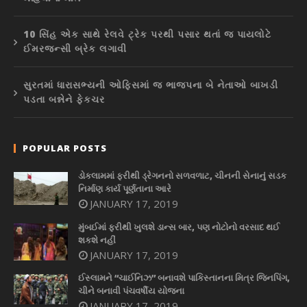
10 સિંહ એક સાથે રેલવે ટ્રેક પરથી પસાર થતાં જ પાયલોટે
ઈમરજન્સી બ્રેક લગાવી
સુરતમાં ધારાસભ્યની ઓફિસમાં જ ભાજપના બે નેતાઓ બાખડી
પડતા બન્નેને ફેકચર
POPULAR POSTS
ડોકલામમાં ફરીથી ડ્રેગનનો સળવળાટ, ચીનની સેનાનું સડક
નિર્માણ કાર્ય પૂર્ણતાના આરે
JANUARY 17, 2019
મુંબઈમાં ફરીથી ખુલશે ડાન્સ બાર, પણ નોટોનો વરસાદ થઈ
શકશે નહીં
JANUARY 17, 2019
ઈસ્લામને “ચાઈનિઝ” બનાવશે પાકિસ્તાનના મિત્ર જિનપિંગ,
ચીને બનાવી પંચવર્ષીય યોજના
JANUARY 17, 2019