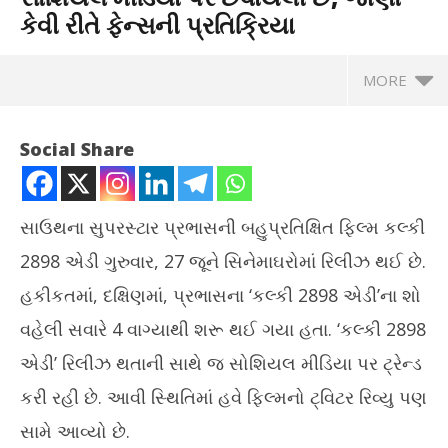
કેવી રીતે ફેન્સની પ્રતિક્રિયા
MORE
Social Share
સાઉથના સુપરસ્ટાર પ્રભાસની બહુપ્રતિક્ષિત ફિલ્મ કલ્કી
2898 એડી ગુરુવાર, 27 જૂને સિનેમાઘરોમાં રિલીઝ થઈ છે.
હકીકતમાં, દક્ષિણમાં, પ્રભાસના ‘કલ્કી 2898 એડી’ના શો
વહેલી સવારે 4 વાગ્યાથી શરૂ થઈ ગયા હતા. ‘કલ્કી 2898
એડી’ રિલીઝ થતાની સાથે જ સોશિયલ મીડિયા પર ટ્રેન્ડ
NOW VIEWING
કરી રહી છે. આવી સ્થિતિમાં હવે ફિલ્મનો ટ્વિટર રિવ્યુ પણ
પ્રભાસની ફિલ્મ ‘કલ્કી 2898 એડી’ સોશિયલ મીડિયા પર છવાયેલી છે,
ચોમ
સામે આવ્યો છે.
જાણો કેવી રીતે ફેન્સની પ્રતિક્રિયા