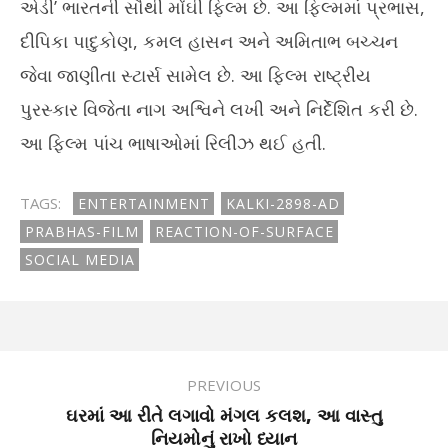
એડી’ ભારતની સૌથી મોંઘી ફિલ્મ છે. આ ફિલ્મમાં પ્રભાસ,
દીપિકા પાદુકોણ, કમલ હાસન અને અમિતાભ બચ્ચન
જેવા જાણીતા સ્ટાર્સ સામેલ છે. આ ફિલ્મ રાષ્ટ્રીય
પુરસ્કાર વિજેતા નાગ અશ્વિને લખી અને નિર્દેશિત કરી છે.
આ ફિલ્મ પાંચ ભાષાઓમાં રિલીઝ થઈ હતી.
TAGS:
ENTERTAINMENT
KALKI-2898-AD
PRABHAS-FILM
REACTION-OF-SURFACE
SOCIAL MEDIA
PREVIOUS
ઘરમાં આ રીતે લગાવો મંગલ કલશ, આ વાસ્તુ
નિયમોનું રાખો ધ્યાન