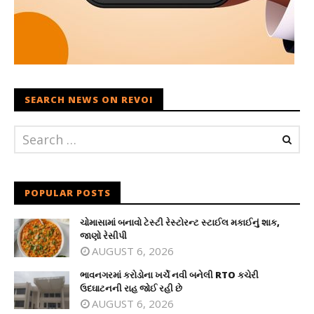
SEARCH NEWS ON REVOI
POPULAR POSTS
ચોમાસામાં બનાવો ટેસ્ટી રેસ્ટોરન્ટ સ્ટાઈલ મકાઈનું શાક,
જાણો રેસીપી
AUGUST 6, 2026
ભાવનગરમાં કરોડોના ખર્ચે નવી બનેલી RTO કચેરી
ઉદઘાટનની રાહ જોઈ રહી છે
AUGUST 6, 2026