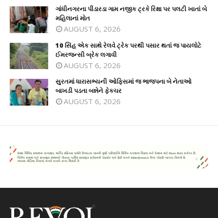
ગાંધીનગરના પીંડારડા ગામ નજીક ટ્રકે રિક્ષા પર પલટી ખાતાં બે
મહિલાનાં મોત
AUGUST 6, 2026
10 સિંહ એક સાથે રેલવે ટ્રેક પરથી પસાર થતાં જ પાયલોટે
ઈમરજન્સી બ્રેક લગાવી
AUGUST 6, 2026
સુરતમાં ધારાસભ્યની ઓફિસમાં જ ભાજપના બે નેતાઓ
બાખડી પડતા બન્નેને ફેકચર
AUGUST 6, 2026