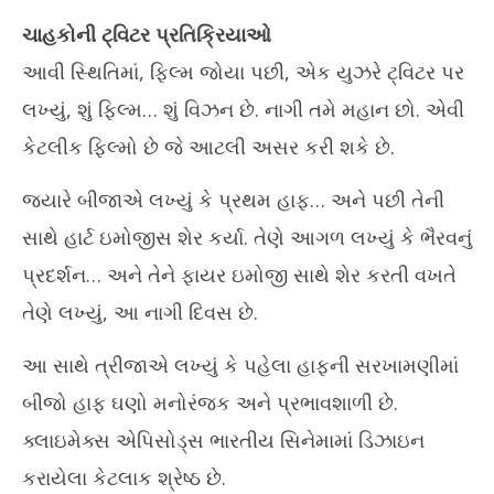
Ju
June
28
ચાહકોની ટ્વિટર પ્રતિક્રિયાઓ
28,
20
આવી સ્થિતિમાં, ફિલ્મ જોયા પછી, એક યુઝરે ટ્વિટર પર
2024
લખ્યું, શું ફિલ્મ… શું વિઝન છે. નાગી તમે મહાન છો. એવી
કેટલીક ફિલ્મો છે જે આટલી અસર કરી શકે છે.
જ્યારે બીજાએ લખ્યું કે પ્રથમ હાફ… અને પછી તેની
સાથે હાર્ટ ઇમોજીસ શેર કર્યા. તેણે આગળ લખ્યું કે ભૈરવનું
પ્રદર્શન… અને તેને ફાયર ઇમોજી સાથે શેર કરતી વખતે
તેણે લખ્યું, આ નાગી દિવસ છે.
આ સાથે ત્રીજાએ લખ્યું કે પહેલા હાફની સરખામણીમાં
બીજો હાફ ઘણો મનોરંજક અને પ્રભાવશાળી છે.
ક્લાઇમેક્સ એપિસોડ્સ ભારતીય સિનેમામાં ડિઝાઇન
કરાયેલા કેટલાક શ્રેષ્ઠ છે.