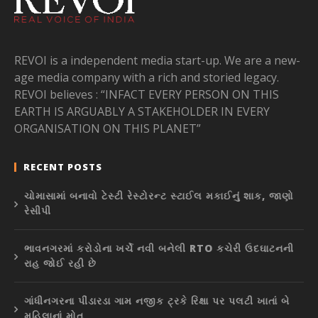
REVOI is a independent media start-up. We are a new-
age media company with a rich and storied legacy.
REVOI believes : “INFACT EVERY PERSON ON THIS
EARTH IS ARGUABLY A STAKEHOLDER IN EVERY
ORGANISATION ON THIS PLANET”
RECENT POSTS
ચોમાસામાં બનાવો ટેસ્ટી રેસ્ટોરન્ટ સ્ટાઈલ મકાઈનું શાક, જાણો
રેસીપી
ભાવનગરમાં કરોડોના ખર્ચે નવી બનેલી RTO કચેરી ઉદઘાટનની
રાહ જોઈ રહી છે
ગાંધીનગરના પીંડારડા ગામ નજીક ટ્રકે રિક્ષા પર પલટી ખાતાં બે
મહિલાનાં મોત