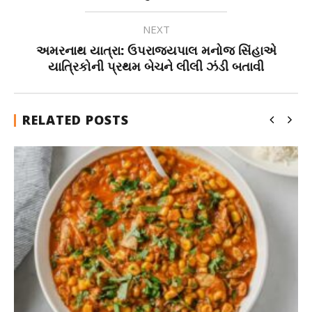
NEXT
અમરનાથ યાત્રા: ઉપરાજ્યપાલ મનોજ સિંહાએ
યાત્રિકોની પ્રથમ બેચને લીલી ઝંડી બતાવી
RELATED POSTS