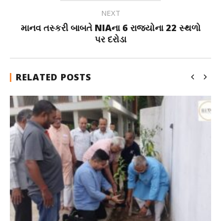
NEXT
માનવ તસ્કરી બાબતે NIAના 6 રાજ્યોના 22 સ્થળો
પર દરોડા
RELATED POSTS