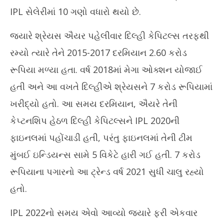
28, 2024
28
IPL સેલેરીમાં 10 ગણો વધારો થયો છે.
જ્યારે શ્રેયસ ઐયર પહેલીવાર દિલ્હી કેપિટલ્સ તરફથી
રમ્યો ત્યારે તેને 2015-2017 દરમિયાન 2.60 કરોડ
રૂપિયા મળ્યા હતા. વર્ષ 2018માં મેગા ઓક્શન યોજાઈ
હતી અને આ વખતે દિલ્હીએ શ્રેયસને 7 કરોડ રૂપિયામાં
ખરીદ્યો હતો. આ સમય દરમિયાન, ઐયરે તેની
કેપ્ટનશિપ હેઠળ દિલ્હી કેપિટલ્સને IPL 2020ની
ફાઇનલમાં પહોંચાડી હતી, પરંતુ ફાઇનલમાં તેની ટીમ
મુંબઈ ઇન્ડિયન્સ સામે 5 વિકેટે હારી ગઈ હતી. 7 કરોડ
રૂપિયાના પગારનો આ ટ્રેન્ડ વર્ષ 2021 સુધી ચાલુ રહ્યો
હતો.
IPL 2022નો સમય એવો આવ્યો જ્યારે ફરી એકવાર