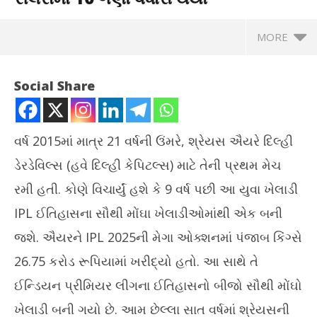
MORE
Social Share
વર્ષ 2015માં માત્ર 21 વર્ષની ઉંમરે, શ્રેયસ ઐયરે દિલ્હી
ડેરડેવિલ્સ (હવે દિલ્હી કેપિટલ્સ) માટે તેની પ્રથમ મેચ
રમી હતી. કોણે વિચાર્યું હશે કે 9 વર્ષ પછી આ યુવા ખેલાડી
IPL ઈતિહાસના સૌથી મોંઘા ખેલાડીઓમાંથી એક બની
જશે. ઐયરને IPL 2025ની મેગા ઓક્શનમાં પંજાબ કિંગ્સે
NOW VIEWING
26.75 કરોડ રૂપિયામાં ખરીદ્યો હતો. આ સાથે તે
આઈપીએલમાં માત્ર સાત વર્ષમાં શ્રેયસની સેલરીમાં 10 ગણો વધારો
પર્
ઈન્ડિયન પ્રીમિયર લીગના ઈતિહાસનો બીજો સૌથી મોંઘો
થયો
વૃક્
ખેલાડી બની ગયો છે. આમ છેલ્લા સાત વર્ષમાં શ્રેયસની
November
No