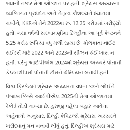
બધાની નજર મેગા ઓક્શન પર હતી. શ્રેયસ અય્યરના
વ્યક્તિગત પ્રદર્શન અને નેતૃત્વ કૌશલ્યને ધ્યાનમાં
રાખીને, KKRએ તેને 2022માં રૂ. 12.25 કરોડમાં ખરીદ્યો
હતો. ગયા વર્ષની સરખામણીમાં દિલ્હીના આ પૂર્વ કેપ્ટનને
5.25 કરોડ રૂપિયા વધુ મળી રહ્યા છે. કોલકાતા નાઈટ
રાઈડર્સ માટે 2022 અને 2023ની સીઝન કંઈ ખાસ ન
હતી, પરંતુ આઈપીએલ 2024માં શ્રેયસ અય્યરે પોતાની
કેપ્ટનશીપમાં પોતાની ટીમને ચેમ્પિયન બનાવી હતી.
વિશ્વ ક્રિકેટમાં શ્રેયસ અય્યરના વધતા કદને જોઈને
પંજાબ કિંગ્સે આઈપીએલ 2025ની મેગા ઓક્શનમાં
રેકોર્ડ તોડી નાખ્યા છે. હરાજી પહેલા બહાર આવેલા
અહેવાલો અનુસાર, દિલ્હી કેપિટલ્સે શ્રેયસ અય્યરને
ખરીદવાનું મન બનાવી લીધું હતું. દિલ્હીએ શ્રેયસ માટે