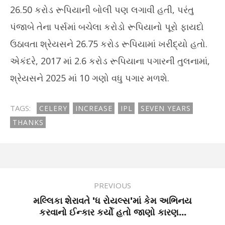
26.50 કરોડ રૂપિયાની બોલી પણ લગાવી હતી, પરંતુ
પંજાબે તેના પર્સમાં બચેલા કરોડો રૂપિયાનો પૂરો ફાયદો
ઉઠાવતા શ્રેયસને 26.75 કરોડ રૂપિયામાં ખરીદ્યો હતો.
એકંદરે, 2017 માં 2.6 કરોડ રૂપિયાના પગારની તુલનામાં,
શ્રેયસને 2025 માં 10 ગણો વધુ પગાર મળશે.
TAGS:
CELERY
INCREASE
IPL
SEVEN YEARS
THANKS
PREVIOUS
મલ્લિકા શેરાવતે 'ધ રોયલ્સ'માં કેમ અભિનય
કરવાનો ઈન્કાર કર્યો હતો જાણો કારણ...