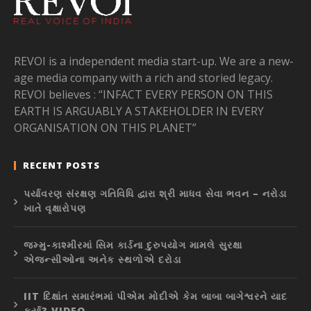
REVOI is a independent media start-up. We are a new-
age media company with a rich and storied legacy.
REVOI believes : “INFACT EVERY PERSON ON THIS
EARTH IS ARGUABLY A STAKEHOLDER IN EVERY
ORGANISATION ON THIS PLANET”
RECENT POSTS
પર્યાવરણ સંરક્ષણ ગતિવિધિ દ્વારા શ્રી માધવ સેવા ભવન – નરોડા
ખાતે વૃક્ષારોપણ
જમ્મુ-કાશ્મીરમાં સિમ કાર્ડના દુરુપયોગ મામલે સુરક્ષા
એજન્સીઓના અનેક સ્થળોએ દરોડા
IIT દિક્ષાંત સમારંભમાં પીએમ મોદીએ કેમ બાબા બાગેશ્વરને યાદ
કર્યા? VIDEO