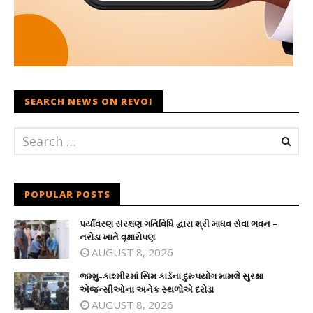
SEARCH NEWS ON REVOI
POPULAR POSTS
પર્યાવરણ સંરક્ષણ ગતિવિધિ દ્વારા શ્રી માધવ સેવા ભવન –
નરોડા ખાતે વૃક્ષારોપણ
AUGUST 8, 2026
જમ્મુ-કાશ્મીરમાં સિમ કાર્ડના દુરુપયોગ મામલે સુરક્ષા
એજન્સીઓના અનેક સ્થળોએ દરોડા
AUGUST 8, 2026