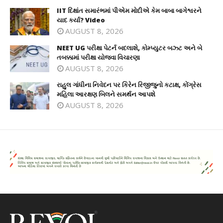
IIT દિક્ષાંત સમારંભમાં પીએમ મોદીએ કેમ બાબા બાગેશ્વરને
યાદ કર્યા? Video
AUGUST 8, 2026
NEET UG પરીક્ષા પેટર્ન બદલાશે, કોમ્પ્યુટર બઝ્ટ અને બે
તબક્કામાં પરીક્ષા યોજવા વિચારણા
AUGUST 8, 2026
રાહુલ ગાંધીના નિવેદન પર કિરેન રિજીજુનો કટાક્ષ, કોંગ્રેસ
મહિલા આરક્ષણ બિલને સમર્થન આપશે
AUGUST 8, 2026