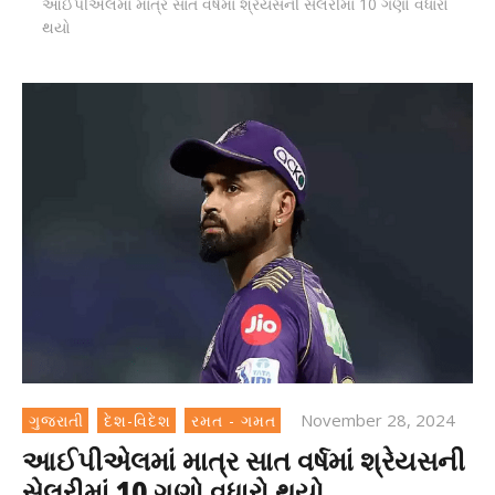
આઈપીએલમાં માત્ર સાત વર્ષમાં શ્રેયસની સેલરીમાં 10 ગણો વધારો
થયો
November 28, 2024
ગુજરાતી
દેશ-વિદેશ
રમત - ગમત
આઈપીએલમાં માત્ર સાત વર્ષમાં શ્રેયસની
સેલરીમાં 10 ગણો વધારો થયો