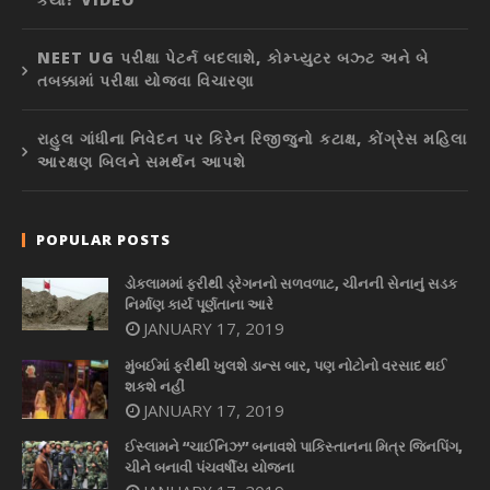
NEET UG પરીક્ષા પેટર્ન બદલાશે, કોમ્પ્યુટર બઝ્ટ અને બે
તબક્કામાં પરીક્ષા યોજવા વિચારણા
રાહુલ ગાંધીના નિવેદન પર કિરેન રિજીજુનો કટાક્ષ, કોંગ્રેસ મહિલા
આરક્ષણ બિલને સમર્થન આપશે
POPULAR POSTS
ડોકલામમાં ફરીથી ડ્રેગનનો સળવળાટ, ચીનની સેનાનું સડક
નિર્માણ કાર્ય પૂર્ણતાના આરે
JANUARY 17, 2019
મુંબઈમાં ફરીથી ખુલશે ડાન્સ બાર, પણ નોટોનો વરસાદ થઈ
શકશે નહીં
JANUARY 17, 2019
ઈસ્લામને “ચાઈનિઝ” બનાવશે પાકિસ્તાનના મિત્ર જિનપિંગ,
ચીને બનાવી પંચવર્ષીય યોજના