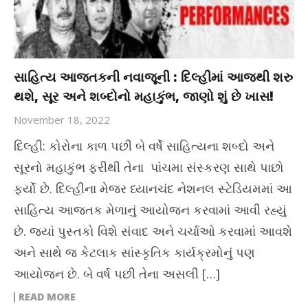
સાહિત્ય આજતકની નવાજૂની : દિલ્હીમાં આજથી શરુ
થશે, સૂર અને શબ્દોનો મહાકુંભ, જાણો શું છે ખાસ!
November 18, 2022
દિલ્હી: કોરોના કાળ પછી બે વર્ષે સાહિત્યના શબ્દો અને
સૂરનો મહાકુંભ ફરીથી તેના પાંચમા સંસ્કરણ સાથે પાછો
ફર્યો છે. દિલ્હીના મેજર ધ્યાનચંદ નેશનલ સ્ટેડિયમમાં આ
સાહિત્ય આજતક મેળાનું આયોજન કરવામાં આવી રહ્યું
છે. જ્યાં પુસ્તકો વિશે સંવાદ અને ચર્ચાઓ કરવામાં આવશે
અને સાથે જ કેટલાક સાંસ્કૃતિક કાર્યક્રમોનું પણ
આયોજન છે. બે વર્ષ પછી તેના અસલી […]
READ MORE