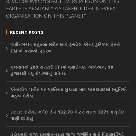
REVOI believes : “INFACT EVERY PERSON ON THIS
EARTH IS ARGUABLY A STAKEHOLDER IN EVERY
ORGANISATION ON THIS PLANET”
RECENT POSTS
ગાંધીનગરમાં મહાત્મા મંદિર ખાતે ટ્રાવેલ એન્ડ ટુરિઝમ ફેરનો
CMએ કરાવ્યો પ્રારંભ
ગુજરાતમાં 289 સરકારી ITIમાં વૃક્ષારોપણ અભિયાન, 10
હજારથી વધુ રોપાઓનું વાવેતર
એનાલોગ પનીર પર પ્રતિબંધ મુકાયા બાદ અમદાવાદમાં મ્યુનિએ
પાડ્યા દરોડા
સરદાર સરોવર નર્મદા ડેમ 132.70 મીટર ભરાતા 3271 ક્યુસેક
પાણી છોડાયું
વડોદરામાં રાજા રામમોહનરાય શાળા જર્જરિત થતાં વિદ્યાર્થીઓ