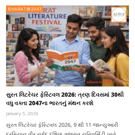
BHARAT@2047
સુરત લિટરેચર ફેસ્ટિવલ 2026: ત્રણ દિવસમાં 30થી
વધુ વક્તા 2047ના ભારતનું મંથન કરશે
January 5, 2026
સુરત લિટરેચર ફેસ્ટિવલ 2026, 9 થી 11 જાન્યુઆરી
દરમિયાન વીર નર્મદ દક્ષિણ ગુજરાત યુનિવર્સિટી ખાતે