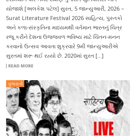
યોજાશે [અલકેશ પટેલ] સુરત, 5 જાન્યુઆરી, 2026 –
Surat Literature Festival 2026 સાહિત્ય, પુસ્તકો
અને કળા-સંસ્કૃતિના માધ્યમથી વર્તમાન ભારતનું ચિત્ર
રજૂ કરીને દેશના ઉજ્જ્વળ ભવિષ્ય માટે ચિંતન-મનન
કરવાનો ઉત્સવ આવતા શુક્રવારે 9મી જાન્યુઆરીએ
સુરતમાં શરૂ થઈ રહ્યો છે. 2020માં સુરત […]
READ MORE
ગુજરાતી