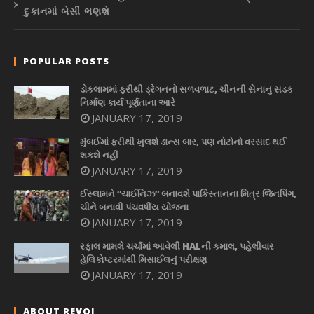
દુકાનમાં બેસી ભણશે
POPULAR POSTS
ડોકલામમાં ફરીથી ડ્રેગનનો સળવળાટ, ચીનની સેનાનું સડક
નિર્માણ કાર્ય પૂર્ણતાના આરે
JANUARY 17, 2019
મુંબઈમાં ફરીથી ખુલશે ડાન્સ બાર, પણ નોટોનો વરસાદ થઈ
શકશે નહીં
JANUARY 17, 2019
ઈસ્લામને “ચાઈનિઝ” બનાવશે પાકિસ્તાનના મિત્ર જિનપિંગ,
ચીને બનાવી પંચવર્ષીય યોજના
JANUARY 17, 2019
રફાલ મામલે ચર્ચામાં આવેલી HALની કમાલ, પહેલીવાર
હેલિકોપ્ટરમાંથી મિસાઈલનું પરીક્ષણ
JANUARY 17, 2019
ABOUT REVOI