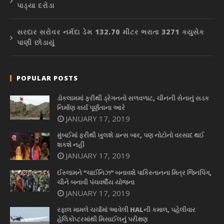
પાડ્યા દરોડા
સરદાર સરોવર નર્મદા ડેમ 132.70 મીટર ભરાતા 3271 ક્યુસેક
પાણી છોડાયું
POPULAR POSTS
ડોકલામમાં ફરીથી ડ્રેગનનો સળવળાટ, ચીનની સેનાનું સડક
નિર્માણ કાર્ય પૂર્ણતાના આરે
JANUARY 17, 2019
મુંબઈમાં ફરીથી ખુલશે ડાન્સ બાર, પણ નોટોનો વરસાદ થઈ
શકશે નહીં
JANUARY 17, 2019
ઈસ્લામને “ચાઈનિઝ” બનાવશે પાકિસ્તાનના મિત્ર જિનપિંગ,
ચીને બનાવી પંચવર્ષીય યોજના
JANUARY 17, 2019
રફાલ મામલે ચર્ચામાં આવેલી HALની કમાલ, પહેલીવાર
હેલિકોપ્ટરમાંથી મિસાઈલનું પરીક્ષણ