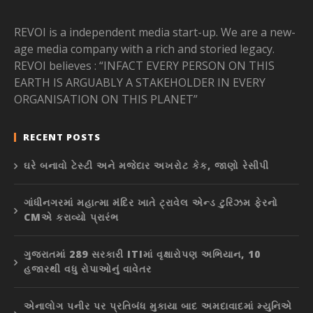
REVOI is a independent media start-up. We are a new-
age media company with a rich and storied legacy.
REVOI believes : “INFACT EVERY PERSON ON THIS
EARTH IS ARGUABLY A STAKEHOLDER IN EVERY
ORGANISATION ON THIS PLANET”
RECENT POSTS
ઘરે બનાવો ટેસ્ટી અને મજેદાર અખરોટ કેક, જાણો રેસીપી
ગાંધીનગરમાં મહાત્મા મંદિર ખાતે ટ્રાવેલ એન્ડ ટુરિઝમ ફેરનો
CMએ કરાવ્યો પ્રારંભ
ગુજરાતમાં 289 સરકારી ITIમાં વૃક્ષારોપણ અભિયાન, 10
હજારથી વધુ રોપાઓનું વાવેતર
એનાલોગ પનીર પર પ્રતિબંધ મુકાયા બાદ અમદાવાદમાં મ્યુનિએ