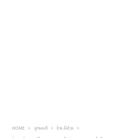
HOME
ગુજરાતી
દેશ-વિદેશ