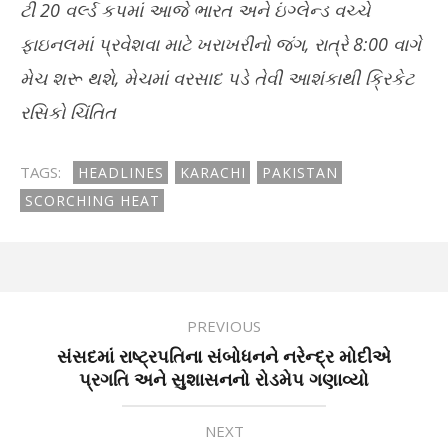
ટી 20 વર્લ્ડ કપમાં આજે ભારત અને ઇંગ્લેન્ડ વચ્ચે
ફાઇનલમાં પ્રવેશવા માટે ખરાખરીનો જંગ, રાત્રે 8:00 વાગે
મેચ શરૂ થશે, મેચમાં વરસાદ પડે તેવી આશંકાથી ક્રિકેટ
રસિકો ચિંતિત
TAGS:
HEADLINES
KARACHI
PAKISTAN
SCORCHING HEAT
PREVIOUS
સંસદમાં રાષ્ટ્રપતિના સંબોધનને નરેન્દ્ર મોદીએ
પ્રગતિ અને સુશાસનનો રોડમેપ ગણાવ્યો
NEXT