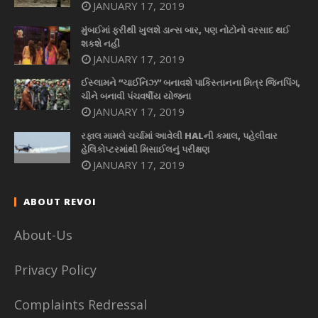
JANUARY 17, 2019
મુંબઈમાં ફરીથી ખુલશે ડાન્સ બાર, પણ નોટોનો વરસાદ થઈ
શકશે નહીં
JANUARY 17, 2019
ઈસ્લામને “ચાઈનિઝ” બનાવશે પાકિસ્તાનના મિત્ર જિનપિંગ,
ચીને બનાવી પંચવર્ષીય યોજના
JANUARY 17, 2019
રફાલ મામલે ચર્ચામાં આવેલી HALની કમાલ, પહેલીવાર
હેલિકોપ્ટરમાંથી મિસાઈલનું પરીક્ષણ
JANUARY 17, 2019
ABOUT REVOI
About-Us
Privacy Policy
Complaints Redressal