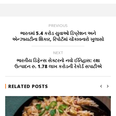
PREVIOUS
ભારતમાં 5.4 કરોડ યુવાઓ ડિપ્રેશન અને
એન્ઝાયટીના શિકાર, રિપોર્ટમાં ચોંકાવનારો ખુલાસો
NEXT
ભારતીય ડિફેન્સ સેક્ટરનો નવો ઈતિહાસ: રક્ષા
ઉત્પાદન રુ. 1.78 લાખ કરોડની રેકોર્ડ સપાટીએ
RELATED POSTS