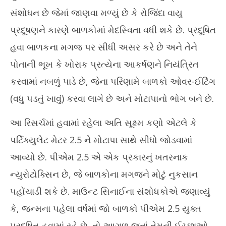
સંશોધન છે જેમાં જાણવા મળ્યું છે કે રોજિંદા વાયુ
પ્રદૂષણને કારણે બાળકોમાં મેદસ્વિતા વધી શકે છે. પ્રદૂષિત
હવા બાળકના મગજ પર સીધી અસર કરે છે અને તેને
પોતાની ભૂખ કે ખોરાક પ્રત્યેના આકર્ષણને નિયંત્રિત
કરવામાં નબળું પાડે છે, જેના પરિણામે બાળકો ઓવર-ઈટિંગ
(વધુ પડતું ખાવું) કરવા લાગે છે અને મોટાપાનો ભોગ બને છે.
આ રિસર્ચમાં હવામાં રહેલા અતિ સૂક્ષ્મ કણો એટલે કે
પર્ટિક્યુલેટ મેટર 2.5 ને મોટાપા સાથે સીધો જોડવામાં
આવ્યો છે. પીએમ 2.5 એ એક પ્રકારનું ખતરનાક
ન્યુરોટોક્સિન છે, જે બાળકોના મગજને મોટું નુકસાન
પહોંચાડી શકે છે. માઉન્ટ સિનાઈના સંશોધકોએ જણાવ્યું
કે, જન્મના પહેલા વર્ષમાં જો બાળકો પીએમ 2.5 યુક્ત
પ્રદૂષિત હવામાં રહે છે, તો આગળ જતાં તેમની ઈચ્છાઓ