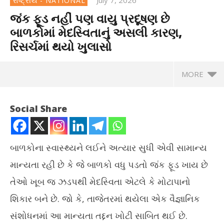
રાષ્ટ્રીય - NATIONAL
જંક ફૂડ નહીં પણ વાયુ પ્રદૂષણ છે
બાળકોમાં મેદસ્વિતાનું અસલી કારણ,
રિસર્ચમાં થયો ખુલાસો
MORE
Social Share
બાળકોના સ્વાસ્થ્યને લઈને અત્યાર સુધી એવી સામાન્ય
માન્યતા રહી છે કે જે બાળકો વધુ પડતો જંક ફૂડ ખાય છે
તેઓ ખૂબ જ ઝડપથી મેદસ્વિતા એટલે કે મોટાપાનો
શિકાર બને છે. જો કે, તાજેતરમાં થયેલા એક વૈજ્ઞાનિક
સંશોધનમાં આ માન્યતા તદ્દન ખોટી સાબિત થઈ છે.