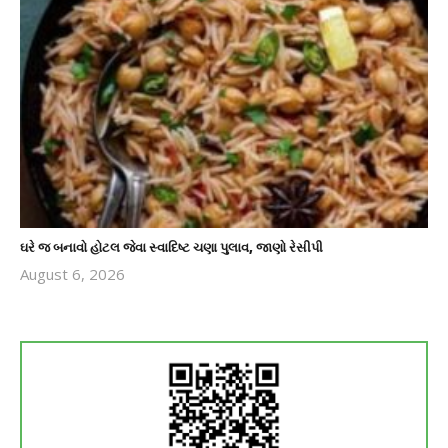
ઘરે જ બનાવો હોટલ જેવા સ્વાદિષ્ટ ચણા પુલાવ, જાણો રેસીપી
August 6, 2026
revoi
editor