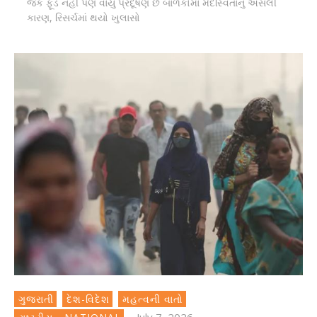
જંક ફૂડ નહીં પણ વાયુ પ્રદૂષણ છે બાળકોમાં મેદસ્વિતાનું અસલી
કારણ, રિસર્ચમાં થયો ખુલાસો
ગુજરાતી
દેશ-વિદેશ
મહત્વની વાતો
July 7, 2026