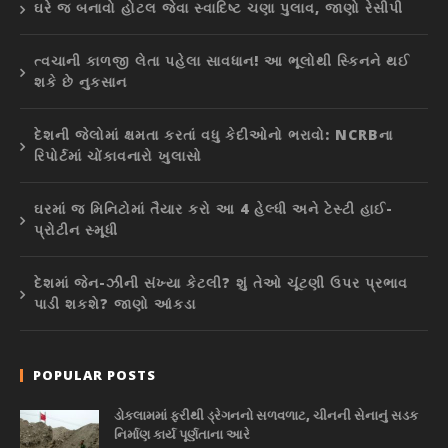
ઘરે જ બનાવો હોટલ જેવા સ્વાદિષ્ટ ચણા પુલાવ, જાણો રેસીપી
ત્વચાની કાળજી લેતા પહેલા સાવધાન! આ ભૂલોથી સ્કિનને થઈ
શકે છે નુકસાન
દેશની જેલોમાં ક્ષમતા કરતાં વધુ કેદીઓનો ભરાવો: NCRBના
રિપોર્ટમાં ચોંકાવનારો ખુલાસો
ઘરમાં જ મિનિટોમાં તૈયાર કરો આ 4 હેલ્ધી અને ટેસ્ટી હાઈ-
પ્રોટીન સ્મૂધી
દેશમાં જેન-ઝીની સંખ્યા કેટલી? શું તેઓ ચૂંટણી ઉપર પ્રભાવ
પાડી શકશે? જાણો આંકડા
POPULAR POSTS
ડોકલામમાં ફરીથી ડ્રેગનનો સળવળાટ, ચીનની સેનાનું સડક
નિર્માણ કાર્ય પૂર્ણતાના આરે