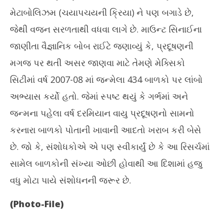
મેટાબોલિઝમ (ચયાપચયની ક્રિયા) ને પણ બગાડે છે,
જેથી વજન સરળતાથી વધવા લાગે છે. માઉન્ટ સિનાઈના
જાણીતા વૈજ્ઞાનિક બોબ રાઈટે જણાવ્યું કે, પ્રદૂષણની
મગજ પર થતી અસર જાણવા માટે તેમણે મેક્સિકો
સિટીમાં વર્ષ 2007-08 માં જન્મેલા 434 બાળકો પર લાંબો
અભ્યાસ કર્યો હતો. જેમાં સ્પષ્ટ થયું કે ગર્ભમાં અને
જન્મના પહેલા વર્ષ દરમિયાન વાયુ પ્રદૂષણનો સામનો
કરનારા બાળકો પોતાની ખાવાની આદતો ખરાબ કરી બેસે
છે. જો કે, સંશોધકોએ એ પણ સ્વીકાર્યું છે કે આ રિસર્ચમાં
સામેલ બાળકોની સંખ્યા ઓછી હોવાથી આ દિશામાં હજુ
વધુ મોટા પાયે સંશોધનની જરૂર છે.
(Photo-File)