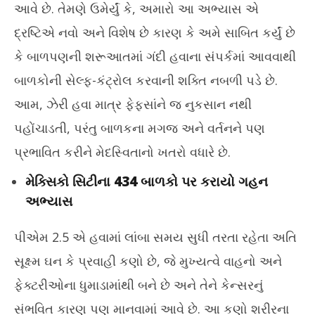
આવે છે. તેમણે ઉમેર્યું કે, અમારો આ અભ્યાસ એ
દ્રષ્ટિએ નવો અને વિશેષ છે કારણ કે અમે સાબિત કર્યું છે
કે બાળપણની શરૂઆતમાં ગંદી હવાના સંપર્કમાં આવવાથી
બાળકોની સેલ્ફ-કંટ્રોલ કરવાની શક્તિ નબળી પડે છે.
આમ, ઝેરી હવા માત્ર ફેફસાંને જ નુકસાન નથી
પહોંચાડતી, પરંતુ બાળકના મગજ અને વર્તનને પણ
પ્રભાવિત કરીને મેદસ્વિતાનો ખતરો વધારે છે.
મેક્સિકો સિટીના 434 બાળકો પર કરાયો ગહન
અભ્યાસ
પીએમ 2.5 એ હવામાં લાંબા સમય સુધી તરતા રહેતા અતિ
સૂક્ષ્મ ઘન કે પ્રવાહી કણો છે, જે મુખ્યત્વે વાહનો અને
ફેક્ટરીઓના ધુમાડામાંથી બને છે અને તેને કેન્સરનું
સંભવિત કારણ પણ માનવામાં આવે છે. આ કણો શરીરના