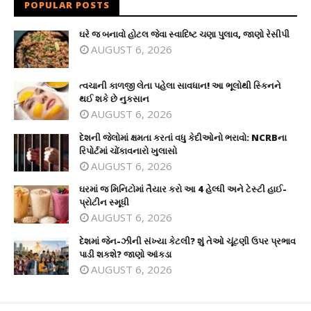
POPULAR POSTS
ઘરે જ બનાવો હોટલ જેવા સ્વાદિષ્ટ ચણા પુલાવ, જાણો રેસીપી
AUGUST 6, 2026
ત્વચાની કાળજી લેતા પહેલા સાવધાન! આ ભૂલોથી સ્કિનને
થઈ શકે છે નુકસાન
AUGUST 6, 2026
દેશની જેલોમાં ક્ષમતા કરતાં વધુ કેદીઓનો ભરાવો: NCRBના
રિપોર્ટમાં ચોંકાવનારો ખુલાસો
AUGUST 6, 2026
ઘરમાં જ મિનિટોમાં તૈયાર કરો આ 4 હેલ્ધી અને ટેસ્ટી હાઈ-
પ્રોટીન સ્મૂધી
AUGUST 6, 2026
દેશમાં જેન-ઝીની સંખ્યા કેટલી? શું તેઓ ચૂંટણી ઉપર પ્રભાવ
પાડી શકશે? જાણો આંકડા
AUGUST 6, 2026