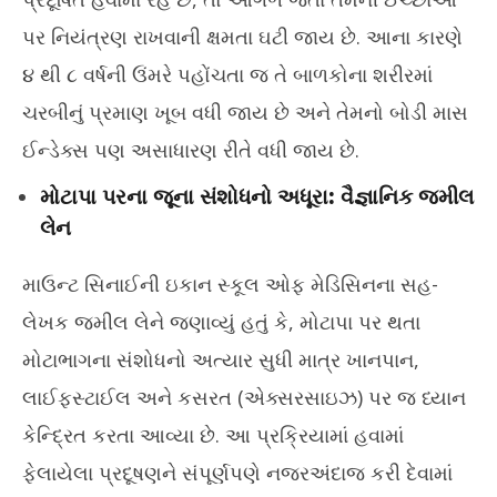
પર નિયંત્રણ રાખવાની ક્ષમતા ઘટી જાય છે. આના કારણે
૪ થી ૮ વર્ષની ઉંમરે પહોંચતા જ તે બાળકોના શરીરમાં
ચરબીનું પ્રમાણ ખૂબ વધી જાય છે અને તેમનો બોડી માસ
ઈન્ડેક્સ પણ અસાધારણ રીતે વધી જાય છે.
મોટાપા પરના જૂના સંશોધનો અધૂરા: વૈજ્ઞાનિક જમીલ
લેન
માઉન્ટ સિનાઈની ઇકાન સ્કૂલ ઓફ મેડિસિનના સહ-
લેખક જમીલ લેને જણાવ્યું હતું કે, મોટાપા પર થતા
મોટાભાગના સંશોધનો અત્યાર સુધી માત્ર ખાનપાન,
લાઈફસ્ટાઈલ અને કસરત (એક્સરસાઇઝ) પર જ ધ્યાન
કેન્દ્રિત કરતા આવ્યા છે. આ પ્રક્રિયામાં હવામાં
ફેલાયેલા પ્રદૂષણને સંપૂર્ણપણે નજરઅંદાજ કરી દેવામાં