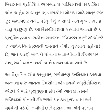
NOW VIEWING
બ્રિટનના પ્રતિષ્ઠિત અખબાર ‘ધ ગાર્ડિયન’માં પ્રકાશિત
જંક ફૂડ નહીં પણ વાયુ પ્રદૂષણ છે બાળકોમાં મેદસ્વિતાનું અસલી કારણ,
ઘરે
એક અહેવાલ અનુસાર, બાળકોમાં મોટાપા માટે માત્ર જંક
રિસર્ચમાં થયો ખુલાસો
Jul
ફૂડ જવાબદાર નથી, પરંતુ તેનું અસલી અને મુખ્ય કારણ
July
7,
7,
20
વાયુ પ્રદૂષણ છે. આ રિસર્ચમાં દાવો કરવામાં આવ્યો છે કે
2026
પ્રદૂષિત હવા બાળકોના મગજના ‘ઈમ્પલ્સ કંટ્રોલ’ એટલે
કે આવેગ નિયંત્રણની ક્ષમતાને ગંભીર નુકસાન પહોંચાડે
છે, જેને કારણે બાળકો પોતાના ખાવા-પીવાની ઈચ્છા પર
કાબૂ રાખી શકતા નથી અને વજન વધવા લાગે છે.
આ વૈજ્ઞાનિક શોધ અનુસાર, ગર્ભધારણ દરમિયાન અથવા
જન્મના શરૂઆતના દિવસોમાં જે બાળકો ન્યુરોટોક્સિન
એટલે કે ભારે પ્રદૂષણના સંપર્કમાં આવે છે, તેમને
ભવિષ્યમાં પોતાની ઈચ્છાઓ પર કાબૂ રાખવામાં ભારે
મુશ્કેલી પડે છે. તબીબી ઈતિહાસમાં આ એવું પ્રથમ