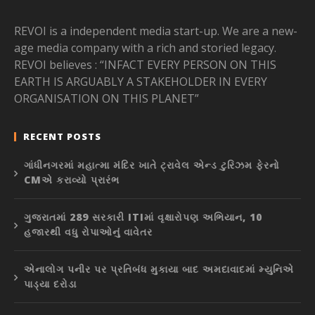
REVOI is a independent media start-up. We are a new-
age media company with a rich and storied legacy.
REVOI believes : “INFACT EVERY PERSON ON THIS
EARTH IS ARGUABLY A STAKEHOLDER IN EVERY
ORGANISATION ON THIS PLANET”
RECENT POSTS
ગાંધીનગરમાં મહાત્મા મંદિર ખાતે ટ્રાવેલ એન્ડ ટુરિઝમ ફેરનો
CMએ કરાવ્યો પ્રારંભ
ગુજરાતમાં 289 સરકારી ITIમાં વૃક્ષારોપણ અભિયાન, 10
હજારથી વધુ રોપાઓનું વાવેતર
એનાલોગ પનીર પર પ્રતિબંધ મુકાયા બાદ અમદાવાદમાં મ્યુનિએ
પાડ્યા દરોડા