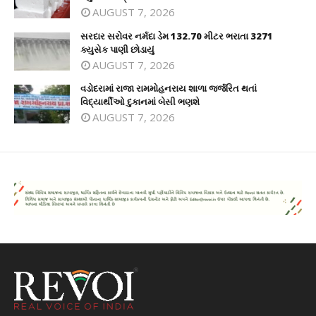
AUGUST 7, 2026
સરદાર સરોવર નર્મદા ડેમ 132.70 મીટર ભરાતા 3271
ક્યુસેક પાણી છોડાયું
AUGUST 7, 2026
વડોદરામાં રાજા રામમોહનરાય શાળા જર્જરિત થતાં
વિદ્યાર્થીઓ દુકાનમાં બેસી ભણશે
AUGUST 7, 2026