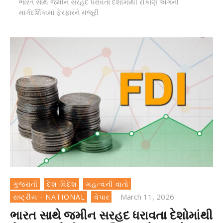
ભારત સાથે જમીન સરહદ ધરાવતા દેશોમાંથી રોકાણ અંગેની
માર્ગદર્શિકામાં ફેરફારને મંજૂરી
ગુજરાતી
દેશ-વિદેશ
મહત્વની વાતો
March 11, 2026
રાષ્ટ્રીય - NATIONAL
વેપાર
ભારત સાથે જમીન સરહદ ધરાવતા દેશોમાંથી