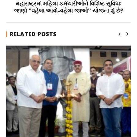
મહારાષ્ટ્રમાં મહિલા કર્મચારીઓને વિશિષ્ટ સુવિધાઃ
જાણો "વહેલા આવો-વહેલા જાઓ" યોજના શું છે?
RELATED POSTS