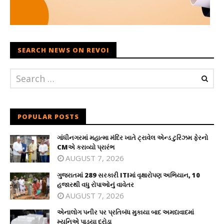
SEARCH NEWS ON REVOI
POPULAR POSTS
ગાંધીનગરમાં મહાત્મા મંદિર ખાતે ટ્રાવેલ એન્ડ ટુરિઝમ ફેરનો
CMએ કરાવ્યો પ્રારંભ
AUGUST 7, 2026
ગુજરાતમાં 289 સરકારી ITIમાં વૃક્ષારોપણ અભિયાન, 10
હજારથી વધુ રોપાઓનું વાવેતર
AUGUST 7, 2026
એનાલોગ પનીર પર પ્રતિબંધ મુકાયા બાદ અમદાવાદમાં
મ્યુનિએ પાડ્યા દરોડા