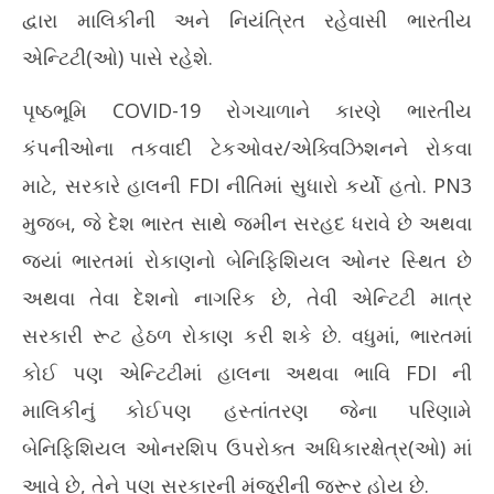
દ્વારા માલિકીની અને નિયંત્રિત રહેવાસી ભારતીય
એન્ટિટી(ઓ) પાસે રહેશે.
પૃષ્ઠભૂમિ COVID-19 રોગચાળાને કારણે ભારતીય
કંપનીઓના તકવાદી ટેકઓવર/એક્વિઝિશનને રોકવા
માટે, સરકારે હાલની FDI નીતિમાં સુધારો કર્યો હતો. PN3
મુજબ, જે દેશ ભારત સાથે જમીન સરહદ ધરાવે છે અથવા
જ્યાં ભારતમાં રોકાણનો બેનિફિશિયલ ઓનર સ્થિત છે
અથવા તેવા દેશનો નાગરિક છે, તેવી એન્ટિટી માત્ર
સરકારી રૂટ હેઠળ રોકાણ કરી શકે છે. વધુમાં, ભારતમાં
કોઈ પણ એન્ટિટીમાં હાલના અથવા ભાવિ FDI ની
માલિકીનું કોઈપણ હસ્તાંતરણ જેના પરિણામે
બેનિફિશિયલ ઓનરશિપ ઉપરોક્ત અધિકારક્ષેત્ર(ઓ) માં
આવે છે, તેને પણ સરકારની મંજૂરીની જરૂર હોય છે.