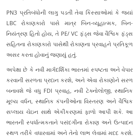
PN3 પ્રતિબંધોની લાગુ પડતી તેવા કિસ્સાઓમાં કે જ્યાં
LBC રોકાણકારો પાસે માત્ર બિન-વ્યૂહાત્મક, બિન-
નિયંત્રણ હિતો હોય, તે PE/ VC ફંડ્સ જેવા વૈશ્વિક ફંડ્સ
સહિતના રોકાણકારો પાસેથી રોકાણના પ્રવાહને પ્રતિકૂળ
અસર કરતા હોવાનું જણાયું હતું.
અપેક્ષા છે કે નવી માર્ગદર્શિકા ભારતમાં સ્પષ્ટતા અને વેપાર
કરવાની સરળતા પ્રદાન કરશે, અને એવા રોકાણોને સરળ
બનાવશે જે વધુ FDI પ્રવાહ, નવી ટેક્નોલોજી, સ્થાનિક
મૂલ્ય વર્ધન, સ્થાનિક કંપનીઓના વિસ્તરણ અને વૈશ્વિક
સપ્લાય ચેઇન સાથે એકીકરણમાં ફાળો આપી શકે. આ
ભારતની સ્પર્ધાત્મકતાને પસંદગીના રોકાણ અને ઉત્પાદન
સ્થળ તરીકે વધારવામાં અને તેનો લાભ લેવામાં મદદ કરશે.