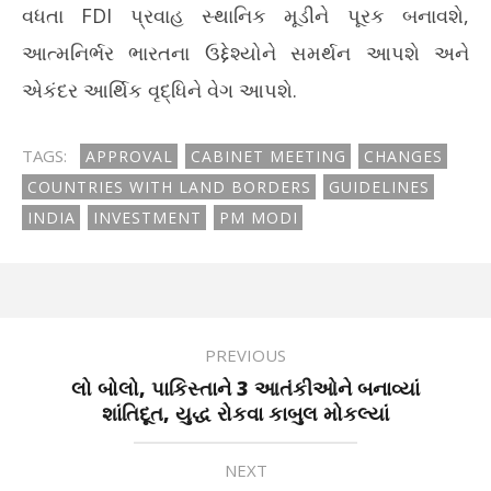
વધતા FDI પ્રવાહ સ્થાનિક મૂડીને પૂરક બનાવશે,
આત્મનિર્ભર ભારતના ઉદ્દેશ્યોને સમર્થન આપશે અને
એકંદર આર્થિક વૃદ્ધિને વેગ આપશે.
TAGS:
APPROVAL
CABINET MEETING
CHANGES
COUNTRIES WITH LAND BORDERS
GUIDELINES
INDIA
INVESTMENT
PM MODI
PREVIOUS
લો બોલો, પાકિસ્તાને 3 આતંકીઓને બનાવ્યાં
શાંતિદૂત, યુદ્ધ રોકવા કાબુલ મોકલ્યાં
NEXT