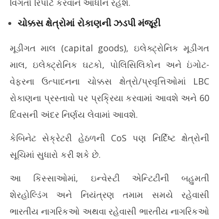
વિગતો રિપોર્ટ કરવાને આધીન રહેશે.
ચોક્કસ ક્ષેત્રોમાં રોકાણની ઝડપી મંજૂરી
મૂડીગત માલ (capital goods), ઇલેક્ટ્રોનિક મૂડીગત
માલ, ઇલેક્ટ્રોનિક ઘટકો, પોલિસિલિકોન અને ઇંગોટ-
વેફરના ઉત્પાદનના ચોક્કસ ક્ષેત્રો/પ્રવૃત્તિઓમાં LBC
રોકાણના પ્રસ્તાવો પર પ્રક્રિયા કરવામાં આવશે અને 60
દિવસની અંદર નિર્ણય લેવામાં આવશે.
કેબિનેટ સેક્રેટરી હેઠળની CoS પણ નિર્દિષ્ટ ક્ષેત્રોની
સૂચિમાં સુધારો કરી શકે છે.
આ કિસ્સાઓમાં, ઇન્વેસ્ટી એન્ટિટીની બહુમતી
શેરહોલ્ડિંગ અને નિયંત્રણ તમામ સમયે રહેવાસી
ભારતીય નાગરિકઓ અથવા રહેવાસી ભારતીય નાગરિકઓ