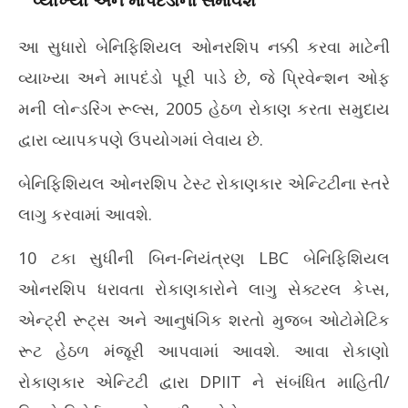
વ્યાખ્યા અને માપદંડોનો સમાવેશ
કરાવ
11,
Ma
2026
આ સુધારો બેનિફિશિયલ ઓનરશિપ નક્કી કરવા માટેની
11
20
વ્યાખ્યા અને માપદંડો પૂરી પાડે છે, જે પ્રિવેન્શન ઓફ
મની લોન્ડરિંગ રૂલ્સ, 2005 હેઠળ રોકાણ કરતા સમુદાય
દ્વારા વ્યાપકપણે ઉપયોગમાં લેવાય છે.
બેનિફિશિયલ ઓનરશિપ ટેસ્ટ રોકાણકાર એન્ટિટીના સ્તરે
લાગુ કરવામાં આવશે.
10 ટકા સુધીની બિન-નિયંત્રણ LBC બેનિફિશિયલ
ઓનરશિપ ધરાવતા રોકાણકારોને લાગુ સેક્ટરલ કેપ્સ,
એન્ટ્રી રૂટ્સ અને આનુષંગિક શરતો મુજબ ઓટોમેટિક
રૂટ હેઠળ મંજૂરી આપવામાં આવશે. આવા રોકાણો
રોકાણકાર એન્ટિટી દ્વારા DPIIT ને સંબંધિત માહિતી/