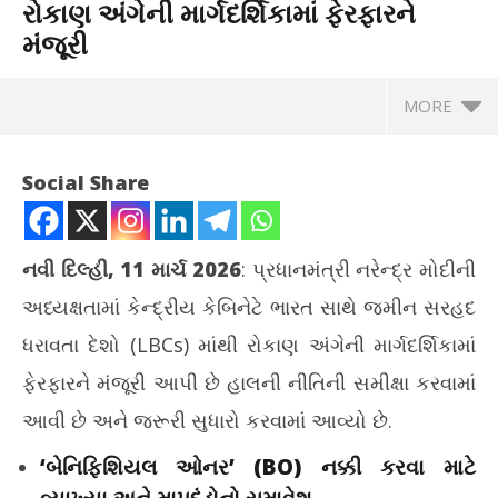
રોકાણ અંગેની માર્ગદર્શિકામાં ફેરફારને
મંજૂરી
MORE
Social Share
નવી દિલ્હી, 11 માર્ચ 2026
: પ્રધાનમંત્રી નરેન્દ્ર મોદીની
અધ્યક્ષતામાં કેન્દ્રીય કેબિનેટે ભારત સાથે જમીન સરહદ
ધરાવતા દેશો (LBCs) માંથી રોકાણ અંગેની માર્ગદર્શિકામાં
ફેરફારને મંજૂરી આપી છે હાલની નીતિની સમીક્ષા કરવામાં
NOW VIEWING
આવી છે અને જરૂરી સુધારો કરવામાં આવ્યો છે.
ભારત સાથે જમીન સરહદ ધરાવતા દેશોમાંથી રોકાણ અંગેની માર્ગદર્શિકામાં
‘બેનિફિશિયલ ઓનર’ (BO) નક્કી કરવા માટે
ફેરફારને મંજૂરી
ગાં
March