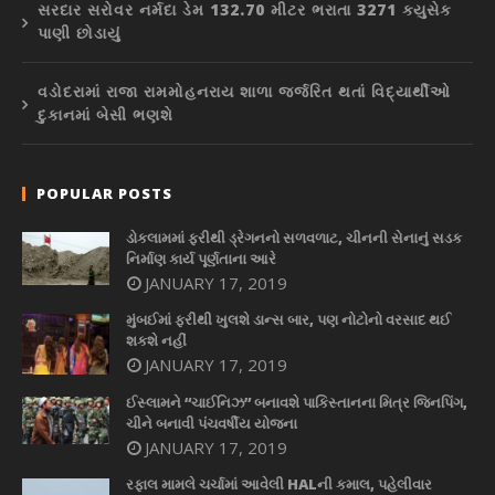
સરદાર સરોવર નર્મદા ડેમ 132.70 મીટર ભરાતા 3271 ક્યુસેક
પાણી છોડાયું
વડોદરામાં રાજા રામમોહનરાય શાળા જર્જરિત થતાં વિદ્યાર્થીઓ
દુકાનમાં બેસી ભણશે
POPULAR POSTS
ડોકલામમાં ફરીથી ડ્રેગનનો સળવળાટ, ચીનની સેનાનું સડક
નિર્માણ કાર્ય પૂર્ણતાના આરે
JANUARY 17, 2019
મુંબઈમાં ફરીથી ખુલશે ડાન્સ બાર, પણ નોટોનો વરસાદ થઈ
શકશે નહીં
JANUARY 17, 2019
ઈસ્લામને “ચાઈનિઝ” બનાવશે પાકિસ્તાનના મિત્ર જિનપિંગ,
ચીને બનાવી પંચવર્ષીય યોજના
JANUARY 17, 2019
રફાલ મામલે ચર્ચામાં આવેલી HALની કમાલ, પહેલીવાર