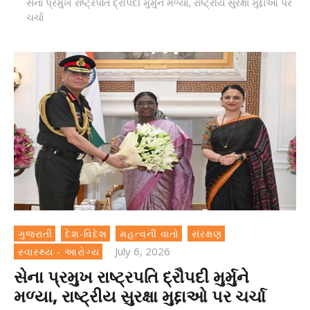
સેના પ્રમુખ રાષ્ટ્રપતિ દ્રૌપદી મુર્મુને મળ્યા, રાષ્ટ્રીય સુરક્ષા મુદ્દાઓ પર
ચર્ચા
ગુજરાતી
દેશ-વિદેશ
મહત્વની વાતો
સંરક્ષણ
July 6, 2026
સ્વાસ્થ્ય - આરોગ્ય
સેના પ્રમુખ રાષ્ટ્રપતિ દ્રૌપદી મુર્મુને
મળ્યા, રાષ્ટ્રીય સુરક્ષા મુદ્દાઓ પર ચર્ચા