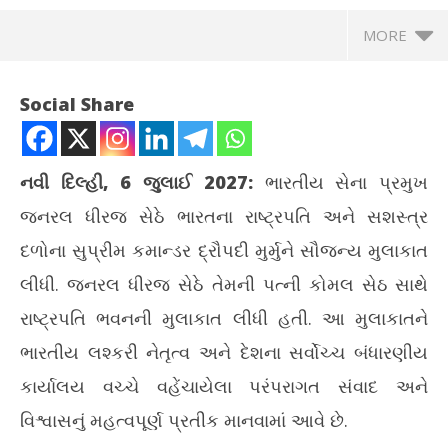
MORE
Social Share
નવી દિલ્હી, 6 જુલાઈ 2027:
ભારતીય સેના પ્રમુખ
જનરલ ધીરજ સેઠે ભારતના રાષ્ટ્રપતિ અને સશસ્ત્ર
દળોના સુપ્રીમ કમાન્ડર દ્રૌપદી મુર્મુને સૌજન્ય મુલાકાત
લીધી. જનરલ ધીરજ સેઠે તેમની પત્ની કોમલ સેઠ સાથે
રાષ્ટ્રપતિ ભવનની મુલાકાત લીધી હતી. આ મુલાકાતને
NOW VIEWING
ભારતીય લશ્કરી નેતૃત્વ અને દેશના સર્વોચ્ચ બંધારણીય
સેના પ્રમુખ રાષ્ટ્રપતિ દ્રૌપદી મુર્મુને મળ્યા, રાષ્ટ્રીય સુરક્ષા મુદ્દાઓ પર
'દિ
કાર્યાલય વચ્ચે વહેંચાયેલા પરંપરાગત સંવાદ અને
ચર્ચા
મળ્
વિશ્વાસનું મહત્વપૂર્ણ પ્રતીક માનવામાં આવે છે.
July
Jul
6,
6,