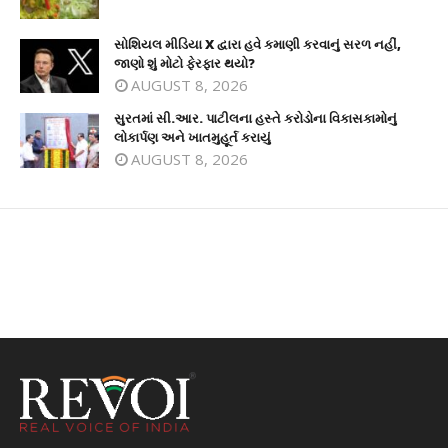
સોશિયલ મીડિયા X દ્વારા હવે કમાણી કરવાનું સરળ નહીં,
જાણો શું મોટો ફેરફાર થયો?
AUGUST 8, 2026
સુરતમાં સી.આર. પાટીલના હસ્તે કરોડોના વિકાસકામોનું
લોકાર્પણ અને ખાતમુહૂર્ત કરાયું
AUGUST 8, 2026