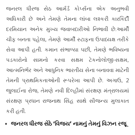
જનરલ ધીરજ સેઠ આર્મર્ડ કોર્પ્સના એક અનુભવી
અધિકારી છે અને તેમણે તેમના લાંબા લશ્કરી કારકિર્દી
દરમિયાન અનેક મુખ્ય જવાબદારીઓ નિભાવી છે.આર્મી
ચીફ બનતા પહેલા, તેમણે આર્મી સ્ટાફના ઉપાધ્યક્ષ તરીકે
સેવા આપી હતી. કમાન સંભાળ્યા પછી, તેમણે ભવિષ્યના
પડકારોનો સામનો કરવા સક્ષમ ટેકનોલોજી-સક્ષમ,
આત્મનિર્ભર અને આધુનિક ભારતીય સેના બનાવવા માટેની
તેમની પ્રાથમિકતાઓની રૂપરેખા આપી છે. અગાઉ, 2
જુલાઈના રોજ, તેમણે નવી દિલ્હીમાં સંરક્ષણ મંત્રાલયમાં
સંરક્ષણ પ્રધાન રાજનાથ સિંહ સાથે સૌજન્ય મુલાકાત
કરી હતી.
જનરલ ધીરજ સેઠે ‘વિજય’ નામનું તેમનું વિઝન રજૂ