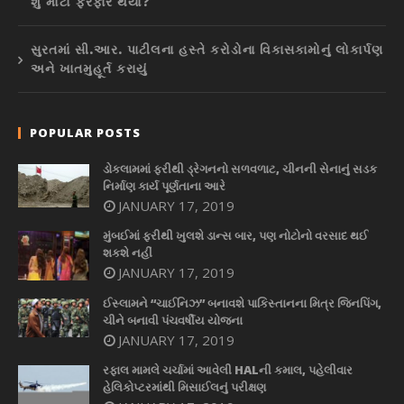
શું મોટો ફેરફાર થયો?
સુરતમાં સી.આર. પાટીલના હસ્તે કરોડોના વિકાસકામોનું લોકાર્પણ
અને ખાતમુહૂર્ત કરાયું
POPULAR POSTS
ડોકલામમાં ફરીથી ડ્રેગનનો સળવળાટ, ચીનની સેનાનું સડક
નિર્માણ કાર્ય પૂર્ણતાના આરે
JANUARY 17, 2019
મુંબઈમાં ફરીથી ખુલશે ડાન્સ બાર, પણ નોટોનો વરસાદ થઈ
શકશે નહીં
JANUARY 17, 2019
ઈસ્લામને “ચાઈનિઝ” બનાવશે પાકિસ્તાનના મિત્ર જિનપિંગ,
ચીને બનાવી પંચવર્ષીય યોજના
JANUARY 17, 2019
રફાલ મામલે ચર્ચામાં આવેલી HALની કમાલ, પહેલીવાર
હેલિકોપ્ટરમાંથી મિસાઈલનું પરીક્ષણ