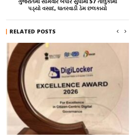
ગુજરાતમાં સોમવારે બપોર સુધીમાં 57 તાલુકામાં
પડ્યો વસાદ, ધાતરવાડી ડેમ છલકાયો
RELATED POSTS