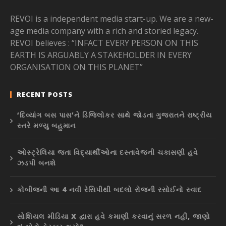
REVOI is a independent media start-up. We are a new-
age media company with a rich and storied legacy.
REVOI believes : “INFACT EVERY PERSON ON THIS
EARTH IS ARGUABLY A STAKEHOLDER IN EVERY
ORGANISATION ON THIS PLANET”
RECENT POSTS
‘દિવ્યાંગ બસ પાસ’ને ડિજિલોકર સાથે જોડતા ગુજરાતને રાષ્ટ્રીય
સ્તરે મળ્યુ બહુમાન
ઓસ્ટ્રેલિયા જતા વિદ્યાર્થીઓના દસ્તાવેજની ચકાસણી હવે
ઝડપી બનશે
કોબીજની આ 4 નવી રેસિપીથી બદલો રોજની રસોઈનો સ્વાદ
સોશિયલ મીડિયા X દ્વારા હવે કમાણી કરવાનું સરળ નહીં, જાણો