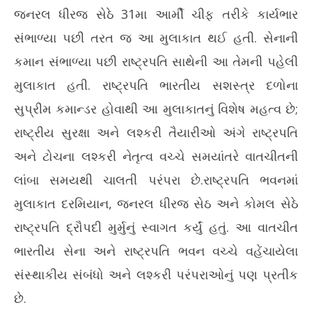
જનરલ ધીરજ સેઠે 31મા આર્મી ચીફ તરીકે કાર્યભાર
2026
20
સંભાળ્યા પછી તરત જ આ મુલાકાત થઈ હતી. સેનાની
કમાન સંભાળ્યા પછી રાષ્ટ્રપતિ સાથેની આ તેમની પહેલી
મુલાકાત હતી. રાષ્ટ્રપતિ ભારતીય સશસ્ત્ર દળોના
સુપ્રીમ કમાન્ડર હોવાથી આ મુલાકાતનું વિશેષ મહત્વ છે;
રાષ્ટ્રીય સુરક્ષા અને લશ્કરી તૈયારીઓ અંગે રાષ્ટ્રપતિ
અને ટોચના લશ્કરી નેતૃત્વ વચ્ચે સમયાંતરે વાતચીતની
લાંબા સમયથી ચાલતી પરંપરા છે.રાષ્ટ્રપતિ ભવનમાં
મુલાકાત દરમિયાન, જનરલ ધીરજ સેઠ અને કોમલ સેઠે
રાષ્ટ્રપતિ દ્રૌપદી મુર્મુનું સ્વાગત કર્યું હતું. આ વાતચીત
ભારતીય સેના અને રાષ્ટ્રપતિ ભવન વચ્ચે વહેંચાયેલા
સંસ્થાકીય સંબંધો અને લશ્કરી પરંપરાઓનું પણ પ્રતીક
છે.