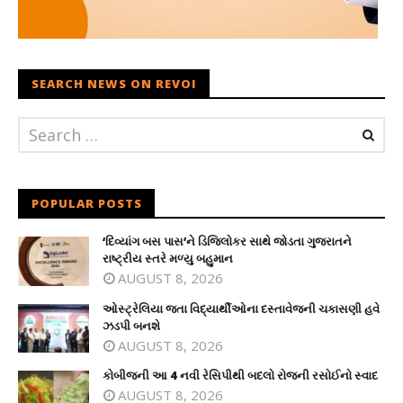
SEARCH NEWS ON REVOI
POPULAR POSTS
‘દિવ્યાંગ બસ પાસ’ને ડિજિલોકર સાથે જોડતા ગુજરાતને
રાષ્ટ્રીય સ્તરે મળ્યુ બહુમાન
AUGUST 8, 2026
ઓસ્ટ્રેલિયા જતા વિદ્યાર્થીઓના દસ્તાવેજની ચકાસણી હવે
ઝડપી બનશે
AUGUST 8, 2026
કોબીજની આ 4 નવી રેસિપીથી બદલો રોજની રસોઈનો સ્વાદ
AUGUST 8, 2026