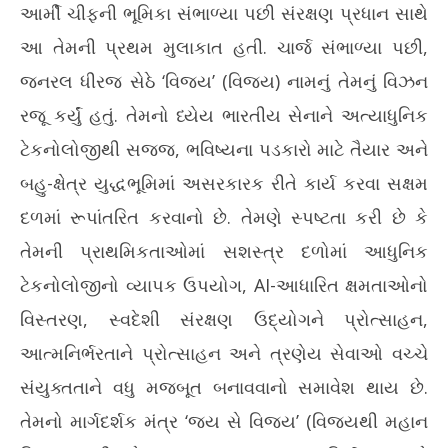
આર્મી ચીફની ભૂમિકા સંભાળ્યા પછી સંરક્ષણ પ્રધાન સાથે
આ તેમની પ્રથમ મુલાકાત હતી. ચાર્જ સંભાળ્યા પછી,
જનરલ ધીરજ સેઠે ‘વિજય’ (વિજય) નામનું તેમનું વિઝન
રજૂ કર્યું હતું. તેમનો ધ્યેય ભારતીય સેનાને અત્યાધુનિક
ટેકનોલોજીથી સજ્જ, ભવિષ્યના પડકારો માટે તૈયાર અને
બહુ-ક્ષેત્ર યુદ્ધભૂમિમાં અસરકારક રીતે કાર્ય કરવા સક્ષમ
દળમાં રૂપાંતરિત કરવાનો છે. તેમણે સ્પષ્ટતા કરી છે કે
તેમની પ્રાથમિકતાઓમાં સશસ્ત્ર દળોમાં આધુનિક
ટેકનોલોજીનો વ્યાપક ઉપયોગ, AI-આધારિત ક્ષમતાઓનો
વિસ્તરણ, સ્વદેશી સંરક્ષણ ઉદ્યોગને પ્રોત્સાહન,
આત્મનિર્ભરતાને પ્રોત્સાહન અને ત્રણેય સેવાઓ વચ્ચે
સંયુક્તતાને વધુ મજબૂત બનાવવાનો સમાવેશ થાય છે.
તેમનો માર્ગદર્શક મંત્ર ‘જય સે વિજય’ (વિજયથી મહાન