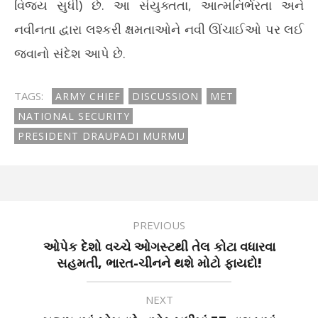
વિજય સુધી) છે. આ સંયુક્તતા, આત્મનિર્ભરતા અને
નવીનતા દ્વારા લશ્કરી ક્ષમતાઓને નવી ઊંચાઈઓ પર લઈ
જવાનો સંદેશ આપે છે.
TAGS:
ARMY CHIEF
DISCUSSION
MET
NATIONAL SECURITY
PRESIDENT DRAUPADI MURMU
PREVIOUS
ઓપેક દેશો વચ્ચે ઓગસ્ટથી તેલ કોટા વધારવા
સહમતી, ભારત-ચીનને થશે મોટો ફાયદો!
NEXT