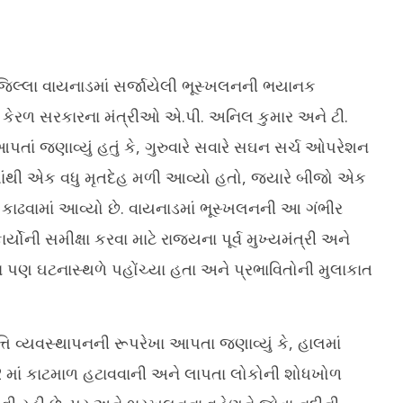
જિલ્લા વાયનાડમાં સર્જાયેલી ભૂસ્ખલનની ભયાનક
. કેરળ સરકારના મંત્રીઓ એ.પી. અનિલ કુમાર અને ટી.
તાં જણાવ્યું હતું કે, ગુરુવારે સવારે સઘન સર્ચ ઓપરેશન
વિ
સર
ર કે ખાસ પ્રસંગે ઘરે બનાવો
ગીર અભ્યારણ્યની નજીકના ગેરકાયદે
ાંથી એક વધુ મૃતદેહ મળી આવ્યો હતો, જ્યારે બીજો એક
મં
ખીર, જાણો રેસીપી
રિસોર્ટ, હોટલો સામે તંત્ર દ્વારા કડક
કાર્યવાહી
કાઢવામાં આવ્યો છે. વાયનાડમાં ભૂસ્ખલનની આ ગંભીર
Ju
9,
July
ોની સમીક્ષા કરવા માટે રાજ્યના પૂર્વ મુખ્યમંત્રી અને
2
9,
2026
યન પણ ઘટનાસ્થળે પહોંચ્યા હતા અને પ્રભાવિતોની મુલાકાત
િ વ્યવસ્થાપનની રૂપરેખા આપતા જણાવ્યું કે, હાલમાં
 માં કાટમાળ હટાવવાની અને લાપતા લોકોની શોધખોળ