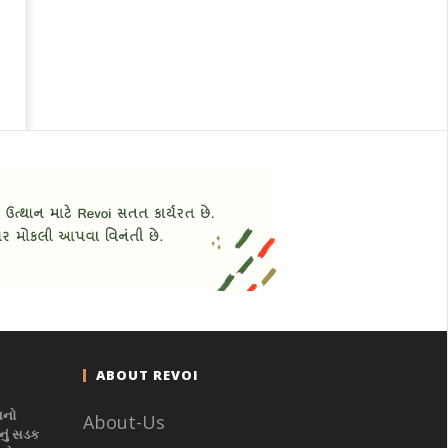
ABOUT REVOI
નનો
About-Us
ું સડક