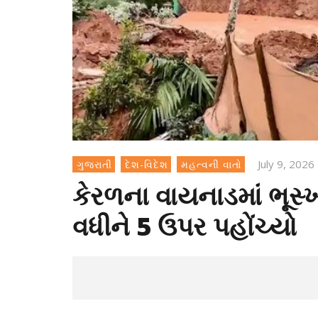
July 9, 2026
ગુજરાતી
દેશ-વિદેશ
મહત્વની વાતો
કેરળના વાયનાડમાં ભૂસ્
વધીને 5 ઉપર પહોંચ્યો