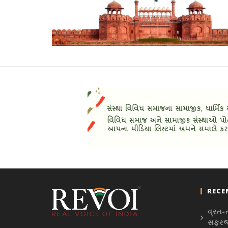
RECE
વ્રત-ત
સફરજન