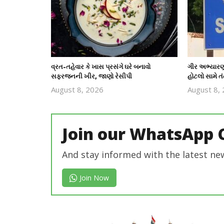
વ્રત-તહેવાર કે ખાસ પ્રસંગે ઘરે બનાવો
ગીર અભ્યારણ્
સફરજનની ખીર, જાણો રેસીપી
હોટલો સામે તંત
August 8, 2026
August 8,
revoi
editor
Join our WhatsApp 
And stay informed with the latest ne
Join Now