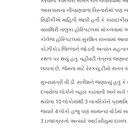
કરવાની કામગીરી સખત રીતે ચલાવવામાં આવ
આસપાસના નીચાણવાળા વિસ્તારોમાં પણ ખાસ સ
સિદ્દીકીએ માહિતી આપી હતી કે કાયદાકીય પ
વાયથિરી તાલુકા હોસ્પિટલમાં મોકલવામાં 
કોલેજ હોસ્પિટલમાં સુરક્ષિત રાખવામા
કોઝીકોડ જિલ્લાને જોડતી અત્યંત મહત્વકાં
સ્થળ પર થયું હતું. વહીવટી તંત્રના જણ
લાપતા છે, જેમના માટે રેસ્કયૂ ટીમો સતત કા
મુખ્યમંત્રી વી.ડી. સતીશને જણાવ્યું હતું 
દબાયેલા લોકોને બહાર કાઢવાની અને સર્
થયેલા 10 લોકોમાંથી 3 નાગરિકોને પ્રાથમ
જ્યારે 4 લોકો હજુ પણ સામાન્ય વોર્ડમાં સ
3 ઇજાગ્રસ્તો અત્યારે આઈસીયુમાં દાખલ છ