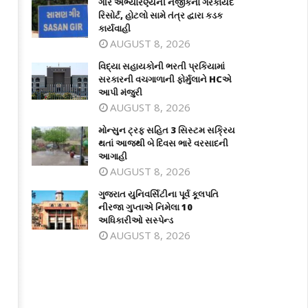
ગીર અભ્યારણ્યની નજીકના ગેરકાયદે
રિસોર્ટ, હોટલો સામે તંત્ર દ્વારા કડક
કાર્યવાહી
AUGUST 8, 2026
વિદ્યા સહાયકોની ભરતી પ્રકિયામાં
સરકારની વચગાળાની ફોર્મુલાને HCએ
આપી મંજુરી
AUGUST 8, 2026
દ્યા સહાયકોની ભરતી પ્રકિયામાં
કારની વચગાળાની ફોર્મુલાને HCએ આપી
મોન્સુન ટ્રફ સહિત 3 સિસ્ટમ સક્રિય થત
મોન્સુન ટ્રફ સહિત 3 સિસ્ટમ સક્રિય
જુરી
આજથી બે દિવસ ભારે વરસાદની આગાહી
થતાં આજથી બે દિવસ ભારે વરસાદની
આગાહી
ly
July
AUGUST 8, 2026
9,
026
2026
ગુજરાત યુનિવર્સિટીના પૂર્વ કૂલપતિ
નીરજા ગુપ્તાએ નિમેલા 10
અધિકારીઓ સસ્પેન્ડ
AUGUST 8, 2026