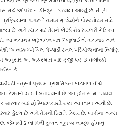
ી રહી છે. પૂર અને ભૂસ્ખલનના વહેણને જોતા નદીની
ર્ચ ઓપરેશન કેન્દ્રિત કરવામાં આવ્યું છે. મંત્રી
્રક્રિયાના ભાગરૂપે તમામ મૃતદેહોને પોસ્ટમોર્ટમ માટે
આવ્યા છે અને ત્યારબાદ તેમને કોઝીકોડ સરકારી મેડિકલ
ં આવશે. આ ભયાનક ભૂસ્ખલન ગત 7 જુલાઈએ વાયનાડ અને
ક્ષી ‘અનાક્કોમ્પોયિલ-મેપ્પાડી ટનલ પરિયોજના’ના નિર્માણ
ાવ્યા અનુસાર આ અકસ્માત બાદ હજી પણ 3 નાગરિકો
ર્યરત છે.
કે વહીવટી તંત્રની પ્રથમ પ્રાથમિકતા કાટમાળ નીચે
ચ ઓપરેશનને ઝડપી બનાવવાની છે. આ હોનારતમાં ઘાયલ
િક સારવાર બાદ હોસ્પિટલમાંથી રજા આપવામાં આવી છે.
ારવાર હેઠળ છે અને તેમની સ્થિતિ સ્થિર છે. બાકીના અન્ય
ે, જેમાંથી 2 લોકોની હાલત ખૂબ જ નાજુક હોવાનું