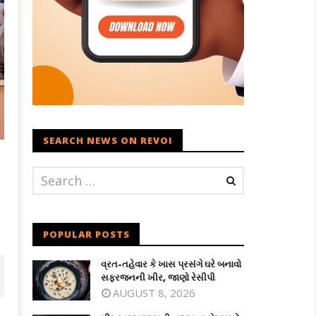
SEARCH NEWS ON REVOI
POPULAR POSTS
વ્રત-તહેવાર કે ખાસ પ્રસંગે ઘરે બનાવો
સફરજનની ખીર, જાણો રેસીપી
AUGUST 8, 2026