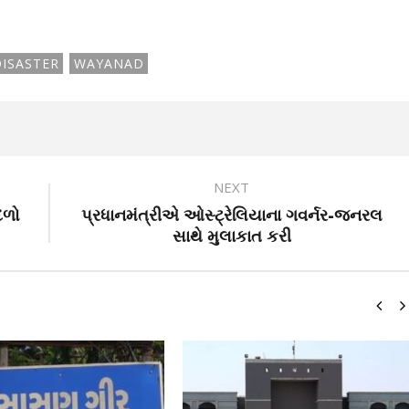
ISASTER
WAYANAD
NEXT
 દળો
પ્રધાનમંત્રીએ ઓસ્ટ્રેલિયાના ગવર્નર-જનરલ
સાથે મુલાકાત કરી