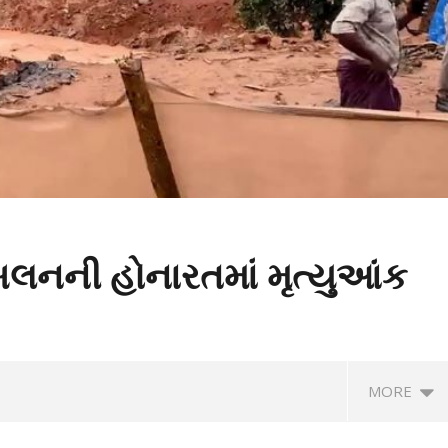
ખલનની હોનારતમાં મૃત્યુઆંક
MORE