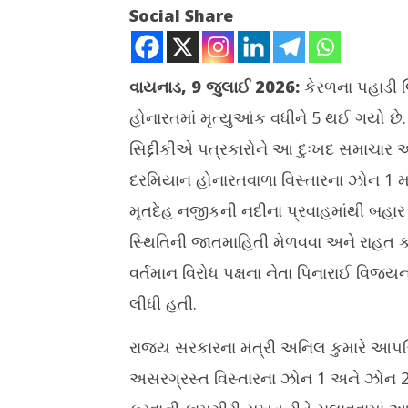
Social Share
વાયનાડ, 9 જુલાઈ 2026:
કેરળના પહાડી 
હોનારતમાં મૃત્યુઆંક વધીને 5 થઈ ગયો છે
NOW VIEWING
સિદ્દીકીએ પત્રકારોને આ દુઃખદ સમાચાર આપ
કેરળના વાયનાડમાં ભૂસ્ખલનની હોનારતમાં
વ્રત-તહેવા
દરમિયાન હોનારતવાળા વિસ્તારના ઝોન 1 મ
મૃત્યુઆંક વધીને 5 ઉપર પહોંચ્યો
સફરજનની 
મૃતદેહ નજીકની નદીના પ્રવાહમાંથી બહાર 
July
July
9,
9,
સ્થિતિની જાતમાહિતી મેળવવા અને રાહત કાર્ય
2026
2026
વર્તમાન વિરોધ પક્ષના નેતા પિનારાઈ વિજ
લીધી હતી.
રાજ્ય સરકારના મંત્રી અનિલ કુમારે આપત્ત
અસરગ્રસ્ત વિસ્તારના ઝોન 1 અને ઝોન 2