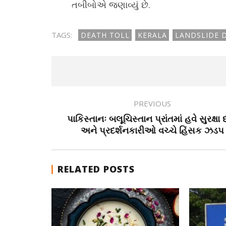
તબીબોએ જણાવ્યું છે.
TAGS:
DEATH TOLL
KERALA
LANDSLIDE D
PREVIOUS
પાકિસ્તાનઃ બલૂચિસ્તાન પ્રાંતમાં હવે સુરક્ષા
અને પ્રદર્શનકારીઓ વચ્ચે હિંસક ઝડપ
RELATED POSTS