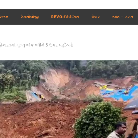
રંજન
ટેકનોલોજી
REVOઈમેગેઝિન
વેપાર
રમત – ગમત
નારતમાં મૃત્યુઆંક વધીને 5 ઉપર પહોંચ્યો