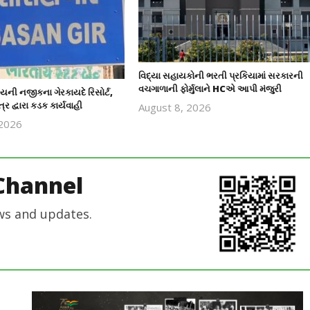
વિદ્યા સહાયકોની ભરતી પ્રકિયામાં સરકારની
વચગાળાની ફોર્મુલાને HCએ આપી મંજુરી
યની નજીકના ગેરકાયદે રિસોર્ટ,
્ર દ્વારા કડક કાર્યવાહી
August 8, 2026
revoi
 2026
editor
revoi
editor
Channel
ws and updates.