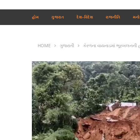
હોમ
ગુજરાત
દેશ-વિદેશ
રાજનીતિ
મનો
HOME
ગુજરાતી
કેરળના વાયનાડમાં ભૂસ્ખલનની હો