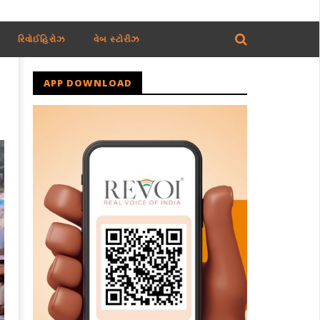
રિવોઈહિરોઝ
વેબ સ્ટોરીઝ
APP DOWNLOAD