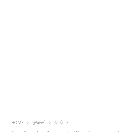
HOME
ગુજરાતી
ઓટો