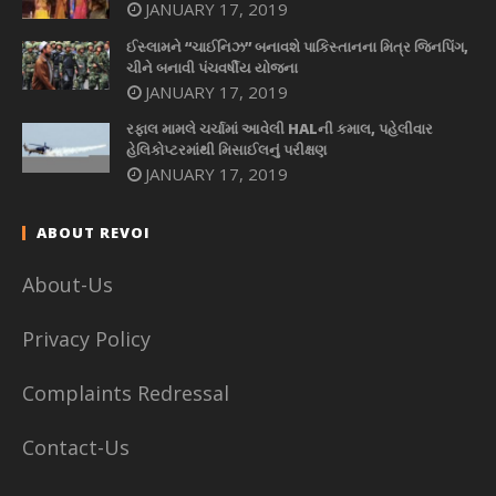
JANUARY 17, 2019
ઈસ્લામને “ચાઈનિઝ” બનાવશે પાકિસ્તાનના મિત્ર જિનપિંગ,
ચીને બનાવી પંચવર્ષીય યોજના
JANUARY 17, 2019
રફાલ મામલે ચર્ચામાં આવેલી HALની કમાલ, પહેલીવાર
હેલિકોપ્ટરમાંથી મિસાઈલનું પરીક્ષણ
JANUARY 17, 2019
ABOUT REVOI
About-Us
Privacy Policy
Complaints Redressal
Contact-Us