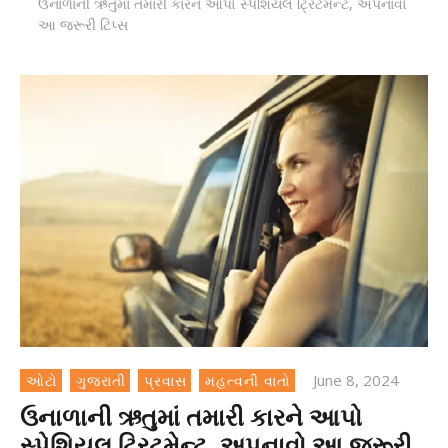
ઉનાળાની ઋતુમાં તમારી કારને આપો સ્પેશિયલ ટ્રિટમેન્ટ, અપનાવો
આ જરૂરી ટિપ્સ
June 8, 2024
ઓટો
ગુજરાતી
પ્રવાસ
મહત્વની વાતો
ઉનાળાની ઋતુમાં તમારી કારને આપો
સ્પેશિયલ ટ્રિટમેન્ટ, અપનાવો આ જરૂરી