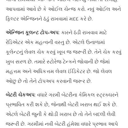
Ju
June
8,
આપવામાં આવે છે કે ઓઈલ ચેન્જ કરો. નવું ઓઈલ અને
8,
20
ફિલ્ટર એન્જિનને ઠંડું રાખવામાં મદદ કરે છે.
2024
એન્જિન કૂલન્ટ ટોપ-અપ
: કારને ઠંડી રાખવાવ માટે
રેડિએટર એક મહત્વની વસ્તુ છે. એટલે ઉનાળામાં
કૂલેન્ટનું લેવલ ચેક કરવું ખૂબ જ જરૂરી છે. તેને ચેક કરવું
ખુબ સરળ છે. તમારે સ્ટોરેજ ટેન્કને જોવાની છે જેમાં
મહત્તમ અને અધિકત્તમ લેવલ ઈંડિકેટર છે. જો લેવલ
ઓછુ છે તો તેને ટોપઅપ કરવાની જરૂર છે.
બેટરી ચેકઅપ
: વધારે ગરમી બેટરીના કેમિકલ સ્ટ્રક્ચરને
પ્રભાવિત કરી શકે છે, જેનાથી બેટરી ખરાબ થઈ શકે છે.
એટલે બેટરી જુની કે થોડી ખરાબ છે તો તેને બદલી લેવી
જરૂરી છે. ગરમીમાં નવી બેટરી હંમેશા વધારે પ્રભાવ આપે