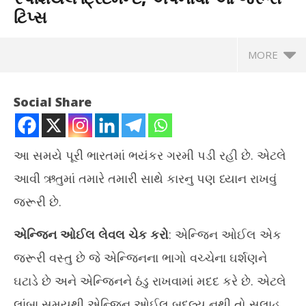
ટિપ્સ
MORE
Social Share
આ સમયે પૂરી ભારતમાં ભયંકર ગરમી પડી રહી છે. એટલે
આવી ઋતુમાં તમારે તમારી સાથે કારનુ પણ ધ્યાન રાખવું
જરૂરી છે.
એન્જિન ઓઈલ લેવલ ચેક કરો
: એન્જિન ઓઈલ એક
જરૂરી વસ્તુ છે જે એન્જિનના ભાગો વચ્ચેના ઘર્શણને
NOW VIEWING
ઘટાડે છે અને એન્જિનને ઠંડુ રાખવામાં મદદ કરે છે. એટલે
ઉનાળાની ઋતુમાં તમારી કારને આપો સ્પેશિયલ ટ્રિટમેન્ટ, અપનાવો આ
તહે
લાંબા સમયથી એન્જિન ઓઈલ બદલ્યુ નથી તો સલાહ
જરૂરી ટિપ્સ