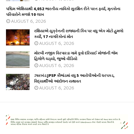
પશ્ચિમ એશિયાથી 4,052 ભારતીય નાવિકો સુરક્ષિત રીતે પરત ફર્યા, મૃતકોના
પરિવારોને મળશે 10 લાખ
AUGUST 6, 2026
રશિયાએ યુક્રેનની રાજધાની કિવ પર વધુ એક મોટો હુમલો
કર્યો, 17 નાગરિકોનાં મોત
AUGUST 6, 2026
મોરબી નજીક વિરપારડા ગામે કૂવો દરિયાઈ મોજાંની જેમ
હિલોળે ચડ્યો, જુઓ વીડિયો
AUGUST 6, 2026
ઝારખંડ:JPSP કૌભાંડમાં વધુ 5 આરોપીઓની ધરપકડ,
વિદ્યાર્થીઓ આંદોલન યથાવત
AUGUST 6, 2026