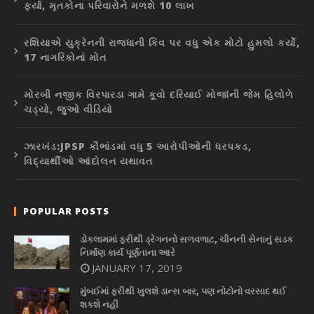
ફર્યા, મૃતકોના પરિવારોને મળશે 10 લાખ
રશિયાએ યુક્રેનની રાજધાની કિવ પર વધુ એક મોટો હુમલો કર્યો,
17 નાગરિકોનાં મોત
મોરબી નજીક વિરપારડા ગામે કૂવો દરિયાઈ મોજાંની જેમ હિલોળે
ચડ્યો, જુઓ વીડિયો
ઝારખંડ:JPSP કૌભાંડમાં વધુ 5 આરોપીઓની ધરપકડ,
વિદ્યાર્થીઓ આંદોલન યથાવત
POPULAR POSTS
ડોકલામમાં ફરીથી ડ્રેગનનો સળવળાટ, ચીનની સેનાનું સડક
નિર્માણ કાર્ય પૂર્ણતાના આરે
JANUARY 17, 2019
મુંબઈમાં ફરીથી ખુલશે ડાન્સ બાર, પણ નોટોનો વરસાદ થઈ
શકશે નહીં