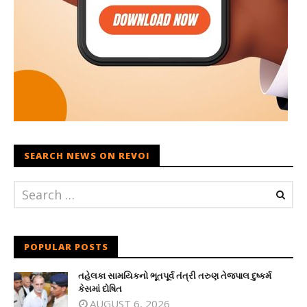
SEARCH NEWS ON REVOI
POPULAR POSTS
તહેલકા સામયિકનો ભૂતપૂર્વ તંત્રી તરુણ તેજપાલ દુષ્કર્મ
કેસમાં દોષિત
AUGUST 6, 2026