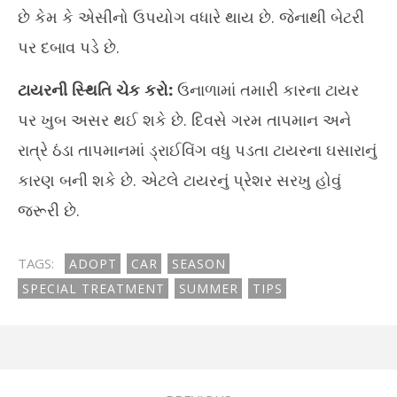
છે કેમ કે એસીનો ઉપયોગ વધારે થાય છે. જેનાથી બેટરી
પર દબાવ પડે છે.
ટાયરની સ્થિતિ ચેક કરો:
ઉનાળામાં તમારી કારના ટાયર
પર ખુબ અસર થઈ શકે છે. દિવસે ગરમ તાપમાન અને
રાત્રે ઠંડા તાપમાનમાં ડ્રાઈવિંગ વધુ પડતા ટાયરના ઘસારાનું
કારણ બની શકે છે. એટલે ટાયરનું પ્રેશર સરખુ હોવું
જરૂરી છે.
TAGS:
ADOPT
CAR
SEASON
SPECIAL TREATMENT
SUMMER
TIPS