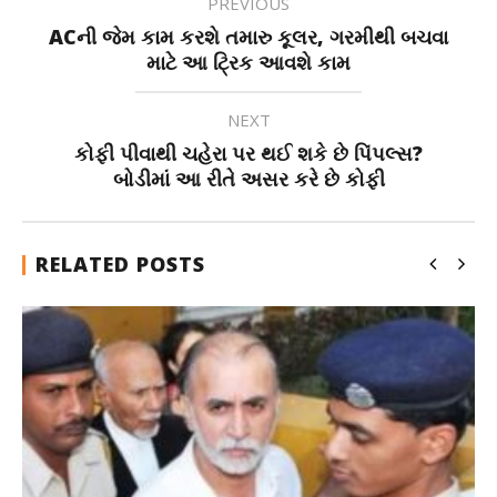
PREVIOUS
ACની જેમ કામ કરશે તમારુ કૂલર, ગરમીથી બચવા
માટે આ ટ્રિક આવશે કામ
NEXT
કોફી પીવાથી ચહેરા પર થઈ શકે છે પિંપલ્સ?
બોડીમાં આ રીતે અસર કરે છે કોફી
RELATED POSTS