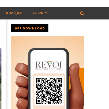
રિવોઈહિરોઝ
વેબ સ્ટોરીઝ
APP DOWNLOAD