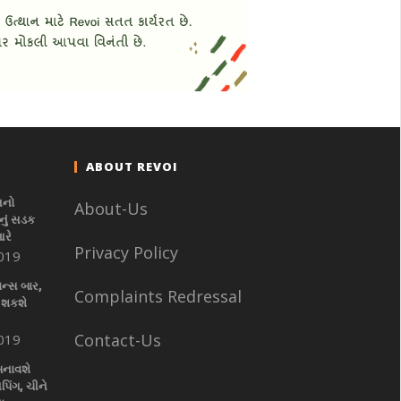
ABOUT REVOI
નનો
About-Us
ું સડક
આરે
Privacy Policy
019
ાન્સ બાર,
Complaints Redressal
 શકશે
Contact-Us
019
બનાવશે
પિંગ, ચીને