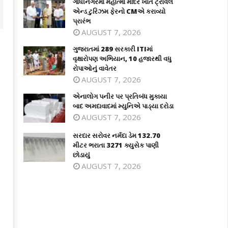
ગાંધીનગરમાં મહાત્મા મંદિર ખાતે ટ્રાવેલ
એન્ડ ટુરિઝમ ફેરનો CMએ કરાવ્યો
પ્રારંભ
AUGUST 7, 2026
ગુજરાતમાં 289 સરકારી ITIમાં
વૃક્ષારોપણ અભિયાન, 10 હજારથી વધુ
રોપાઓનું વાવેતર
AUGUST 7, 2026
એનાલોગ પનીર પર પ્રતિબંધ મુકાયા
બાદ અમદાવાદમાં મ્યુનિએ પાડ્યા દરોડા
AUGUST 7, 2026
સરદાર સરોવર નર્મદા ડેમ 132.70
જરાતમાં 289 સરકારી ITIમાં વૃક્ષારોપણ
એનાલોગ પનીર પર પ્રતિબંધ મુકાયા બાદ
મીટર ભરાતા 3271 ક્યુસેક પાણી
િયાન, 10 હજારથી વધુ રોપાઓનું
અમદાવાદમાં મ્યુનિએ પાડ્યા દરોડા
છોડાયું
વેતર
June
AUGUST 7, 2026
ne
3,
2024
024