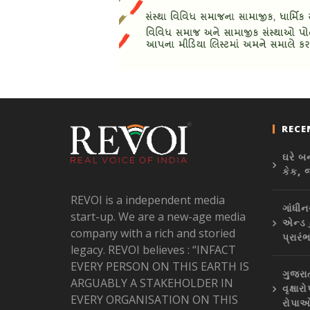
RECE
ઘરે બ
કેક, 
REVOI is a independent media
ગાંધીન
start-up. We are a new-age media
એન્ડ 
company with a rich and storied
પ્રારં
legacy. REVOI believes : “INFACT
EVERY PERSON ON THIS EARTH IS
ગુજરા
ARGUABLY A STAKEHOLDER IN
વૃક્ષ
EVERY ORGANISATION ON THIS
રોપાઓ