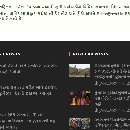
NT POSTS
POPULAR POSTS
નાવો ટેસ્ટી અને મજેદાર અખરોટ
ડોકલામમાં ફરીથી ડ્રેગ
સળવળાટ, ચીનની સેનાન
જાણો રેસીપી
નિર્માણ કાર્ય પૂર્ણતાના 
JANUARY 17, 2
ગરમાં મહાત્મા મંદિર ખાતે ટ્રાવેલ
મુંબઈમાં ફરીથી ખુલશે ડ
ટુરિઝમ ફેરનો CMએ કરાવ્યો
પણ નોટોનો વરસાદ થઈ
ભ
નહીં
JANUARY 17, 2
તમાં 289 સરકારી ITIમાં
ઈસ્લામને “ચાઈનિઝ” 
ારોપણ અભિયાન, 10 હજારથી વધુ
પાકિસ્તાનના મિત્ર જિન
નું વાવેતર