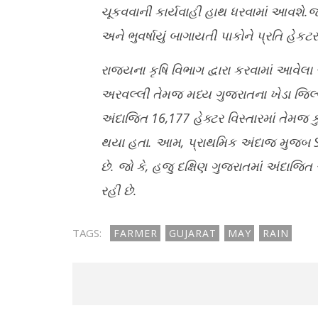
ચૂકવવાની કાર્યવાહી હાથ ધરવામાં આવશે.જેમ
અને ભુવર્ષાયું બાગાયતી પાકોને પ્રતિ હે
રાજ્યના કૃષિ વિભાગ દ્વારા કરવામાં આવેલા સ
અરવલ્લી તેમજ મધ્ય ગુજરાતના ખેડા જિલ્લામ
અંદાજિત 16,177 હેક્ટર વિસ્તારમાં તેમજ
થયા હતા. આમ, પ્રાથમિક અંદાજ મુજબ 
છે. જો કે, હજુ દક્ષિણ ગુજરાતમાં અંદા
રહી છે.
TAGS:
FARMER
GUJARAT
MAY
RAIN