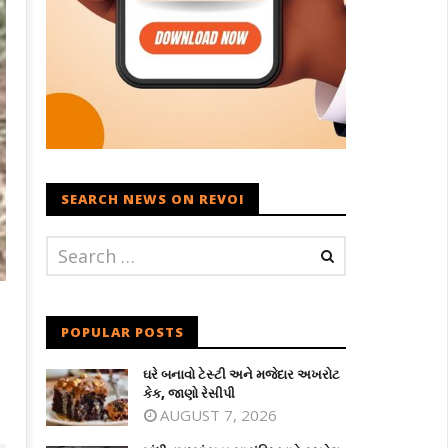
SEARCH NEWS ON REVOI
POPULAR POSTS
ઘરે બનાવો ટેસ્ટી અને મજેદાર અખરોટ
કેક, જાણો રેસીપી
AUGUST 7, 2026