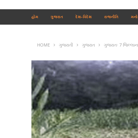
હોમ
ગુજરાત
દેશ-વિદેશ
રાજનીતિ
મનો
HOME
ગુજરાતી
ગુજરાત
ગુજરાતઃ 7 જિલ્લાન