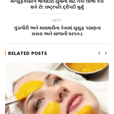
મેન્યુફેક્ચરિંગ ભાગીદારી યુવાનો માટે તકો ઊભી કરી
શકે છે: રાષ્ટ્રપતિ દ્રૌપદી મુર્મુ
NEXT
ગુંડાગીરી અને મારામારીના કેસમાં યુસુફ પઠાણના
સસરા અને સાળાની ધરપકડ
RELATED POSTS