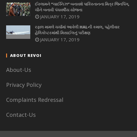
ઈસ્લામને “ચાઈનિઝ” બનાવશે પાકિસ્તાનના મિત્ર જિનપિંગ,
ચીને બનાવી પંચવર્ષીય યોજના
JANUARY 17, 2019
રફાલ મામલે ચર્ચામાં આવેલી HALની કમાલ, પહેલીવાર
હેલિકોપ્ટરમાંથી મિસાઈલનું પરીક્ષણ
JANUARY 17, 2019
ABOUT REVOI
About-Us
Privacy Policy
Complaints Redressal
Contact-Us