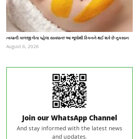
ત્વચાની કાળજી લેતા પહેલા સાવધાન! આ ભૂલોથી સ્કિનને થઈ શકે છે નુકસાન
August 6, 2026
revoi
editor
Join our WhatsApp Channel
And stay informed with the latest news
and updates.