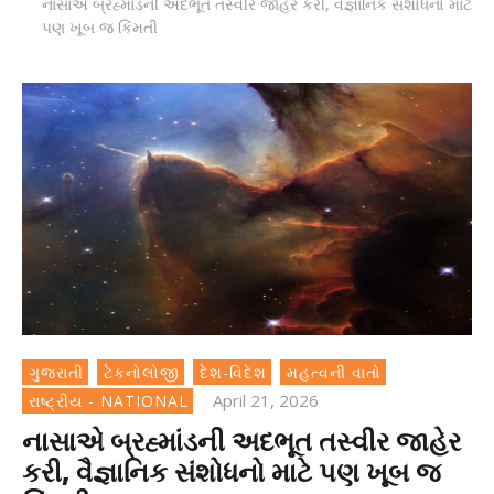
નાસાએ બ્રહ્માંડની અદભૂત તસ્વીર જાહેર કરી, વૈજ્ઞાનિક સંશોધનો માટે
પણ ખૂબ જ કિંમતી
ગુજરાતી
ટેકનોલોજી
દેશ-વિદેશ
મહત્વની વાતો
April 21, 2026
રાષ્ટ્રીય - NATIONAL
નાસાએ બ્રહ્માંડની અદભૂત તસ્વીર જાહેર
કરી, વૈજ્ઞાનિક સંશોધનો માટે પણ ખૂબ જ