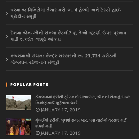
ઘરમાં જ મિનિટોમાં તૈયાર કરો આ 4 હેલ્ધી અને ટેસ્ટી હાઈ-
પ્રોટીન સ્મૂધી
દેશમાં જેન-ઝીની સંખ્યા કેટલી? શું તેઓ ચૂંટણી ઉપર પ્રભાવ
પાડી શકશે? જાણો આંકડા
કચરામાંથી કંચન: કેન્દ્ર સરકારની રૂ. 23,731 કરોડની
ગોબરધન યોજનાને મંજૂરી
POPULAR POSTS
ડોકલામમાં ફરીથી ડ્રેગનનો સળવળાટ, ચીનની સેનાનું સડક
નિર્માણ કાર્ય પૂર્ણતાના આરે
JANUARY 17, 2019
મુંબઈમાં ફરીથી ખુલશે ડાન્સ બાર, પણ નોટોનો વરસાદ થઈ
શકશે નહીં
JANUARY 17, 2019