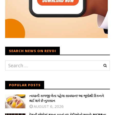
SEARCH NEWS ON REVOI
POPULAR POSTS
ત્વચાની કાળજી લેતા પહેલા સાવધાન! આ ભૂલોથી સ્કિનને
થઈ શકે છે નુકસાન
AUGUST 6, 2026
દેશની જેલોમાં ક્ષમતા કરતાં વધુ કેદીઓનો ભરાવો: NCRBના