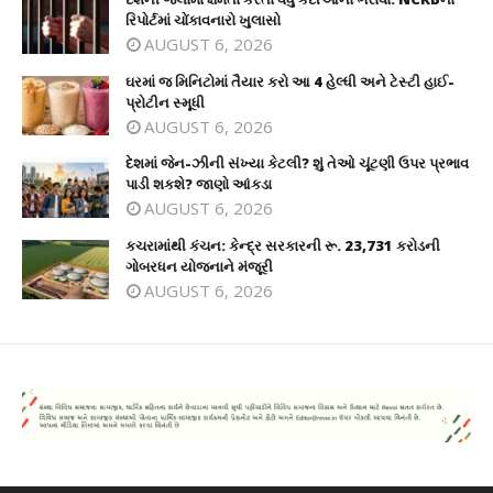
રિપોર્ટમાં ચોંકાવનારો ખુલાસો
AUGUST 6, 2026
ઘરમાં જ મિનિટોમાં તૈયાર કરો આ 4 હેલ્ધી અને ટેસ્ટી હાઈ-
પ્રોટીન સ્મૂધી
AUGUST 6, 2026
દેશમાં જેન-ઝીની સંખ્યા કેટલી? શું તેઓ ચૂંટણી ઉપર પ્રભાવ
પાડી શકશે? જાણો આંકડા
AUGUST 6, 2026
કચરામાંથી કંચન: કેન્દ્ર સરકારની રૂ. 23,731 કરોડની
ગોબરધન યોજનાને મંજૂરી
AUGUST 6, 2026