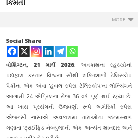
કિંમતી
MORE
Social Share
વોશિંગ્ટન, 21 માર્ચ 2026
: અવકાશના રહસ્યોનો
પર્દાફાશ કરનાર વિશ્વના સૌથી શક્તિશાળી ટેલિસ્કોપ
પૈકીના એક એવા ‘હબલ સ્પેસ ટેલિસ્કોપ’ના લોન્ચિંગને
આગામી 24 એપ્રિલના રોજ 36 વર્ષ પૂર્ણ થઈ રહ્યા છે.
આ ખાસ પ્રસંગની ઉજવણી રૂપે અમેરિકી સ્પેસ
NOW VIEWING
એજન્સી નાસાએ અવકાશમાં તારાઓના જન્મસ્થળ
નાસાએ બ્રહ્માંડની અદભૂત તસ્વીર જાહેર કરી, વૈજ્ઞાનિક સંશોધનો માટે
ત્વ
ગણાતા ‘ટ્રાઈફિડ નેબ્યુલા’ની એક અત્યંત શાનદાર અને
પણ ખૂબ જ કિંમતી
નુ
તાજી તસવીર શેર કરી છે.