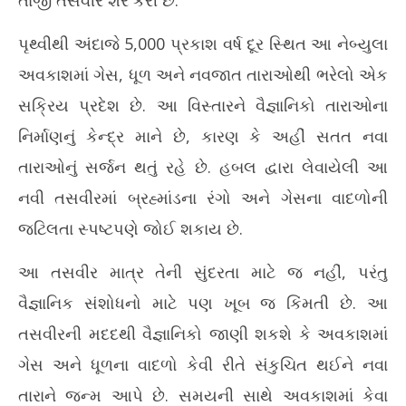
April
Apr
21,
21
પૃથ્વીથી અંદાજે 5,000 પ્રકાશ વર્ષ દૂર સ્થિત આ નેબ્યુલા
2026
20
અવકાશમાં ગેસ, ધૂળ અને નવજાત તારાઓથી ભરેલો એક
સક્રિય પ્રદેશ છે. આ વિસ્તારને વૈજ્ઞાનિકો તારાઓના
નિર્માણનું કેન્દ્ર માને છે, કારણ કે અહીં સતત નવા
તારાઓનું સર્જન થતું રહે છે. હબલ દ્વારા લેવાયેલી આ
નવી તસવીરમાં બ્રહ્માંડના રંગો અને ગેસના વાદળોની
જટિલતા સ્પષ્ટપણે જોઈ શકાય છે.
આ તસવીર માત્ર તેની સુંદરતા માટે જ નહીં, પરંતુ
વૈજ્ઞાનિક સંશોધનો માટે પણ ખૂબ જ કિંમતી છે. આ
તસવીરની મદદથી વૈજ્ઞાનિકો જાણી શકશે કે અવકાશમાં
ગેસ અને ધૂળના વાદળો કેવી રીતે સંકુચિત થઈને નવા
તારાને જન્મ આપે છે. સમયની સાથે અવકાશમાં કેવા