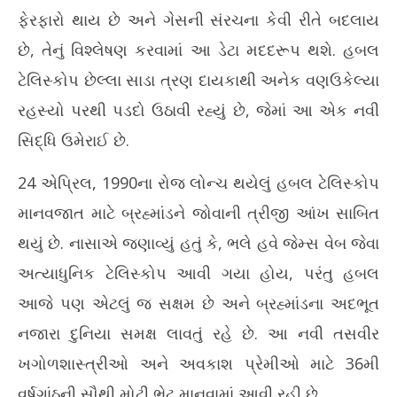
ફેરફારો થાય છે અને ગેસની સંરચના કેવી રીતે બદલાય
છે, તેનું વિશ્લેષણ કરવામાં આ ડેટા મદદરૂપ થશે. હબલ
ટેલિસ્કોપ છેલ્લા સાડા ત્રણ દાયકાથી અનેક વણઉકેલ્યા
રહસ્યો પરથી પડદો ઉઠાવી રહ્યું છે, જેમાં આ એક નવી
સિદ્ધિ ઉમેરાઈ છે.
24 એપ્રિલ, 1990ના રોજ લોન્ચ થયેલું હબલ ટેલિસ્કોપ
માનવજાત માટે બ્રહ્માંડને જોવાની ત્રીજી આંખ સાબિત
થયું છે. નાસાએ જણાવ્યું હતું કે, ભલે હવે જેમ્સ વેબ જેવા
અત્યાધુનિક ટેલિસ્કોપ આવી ગયા હોય, પરંતુ હબલ
આજે પણ એટલું જ સક્ષમ છે અને બ્રહ્માંડના અદભૂત
નજારા દુનિયા સમક્ષ લાવતું રહે છે. આ નવી તસવીર
ખગોળશાસ્ત્રીઓ અને અવકાશ પ્રેમીઓ માટે 36મી
વર્ષગાંઠની સૌથી મોટી ભેટ માનવામાં આવી રહી છે.