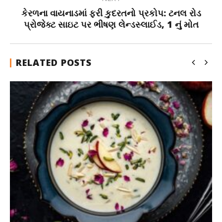
કેરળના વાયનાડમાં ફરી કુદરતનો પ્રકોપ: ટનલ રોડ
પ્રોજેક્ટ સાઇટ પર ભીષણ લેન્ડસ્લાઈડ, 1 નું મોત
RELATED POSTS