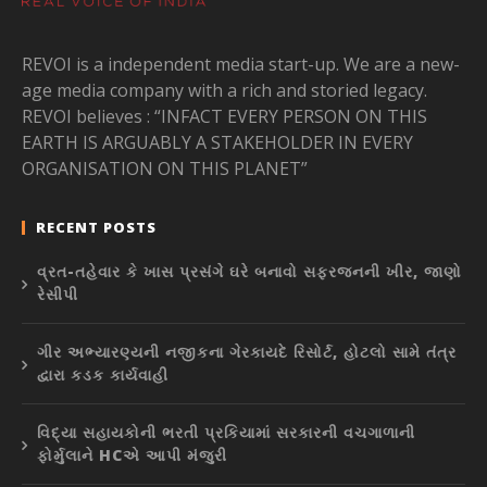
REVOI is a independent media start-up. We are a new-
age media company with a rich and storied legacy.
REVOI believes : “INFACT EVERY PERSON ON THIS
EARTH IS ARGUABLY A STAKEHOLDER IN EVERY
ORGANISATION ON THIS PLANET”
RECENT POSTS
વ્રત-તહેવાર કે ખાસ પ્રસંગે ઘરે બનાવો સફરજનની ખીર, જાણો
રેસીપી
ગીર અભ્યારણ્યની નજીકના ગેરકાયદે રિસોર્ટ, હોટલો સામે તંત્ર
દ્વારા કડક કાર્યવાહી
વિદ્યા સહાયકોની ભરતી પ્રકિયામાં સરકારની વચગાળાની
ફોર્મુલાને HCએ આપી મંજુરી