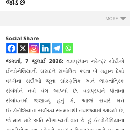
જોડે છે
MORE
Social Share
જકાર્તા, 7 જુલાઈ 2026:
વડાપ્રધાન નરેન્દ્ર મોદીએ
ઈન્ડોનેશિયાની સંસદને સંબોધિત કરતા બે મહાન દેશો
વચ્ચેના સદીઓ જૂના સાંસ્કૃતિક અને લોકતાંત્રિક
સંબંધોને નવો વેગ આપ્યો છે. વડાપ્રધાને પોતાના
સંબોધનમાં જણાવ્યું હતું કે, આજે સવારે મને
NOW VIEWING
ઈન્ડોનેશિયાના સર્વોચ્ચ સન્માનથી નવાજવામાં આવ્યો છે,
ઈન્ડોનેશિયાની સંસદમાં પીએમ મોદીનું સંબોધન, રામાયણ-મહાભારત
વ્ર
જે મારા માટે અતિ સૌભાગ્યની વાત છે. હું ઈન્ડોનેશિયાના
આપણને જોડે છે
Jul