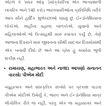
એટલે કે ‘મધર ઓફ ડેમોક્રેસી’ના એક ભાગ્યશાળી
નાગરિક અને 140 કરોડ ભારતવાસીઓના પ્રતિનિધિ તરીકે
આપ સૌને હાર્દિક શુભેચ્છાઓ પાઠવું છું. ઈન્ડોનેશિયાના
લોકોએ, અહીંના વહાલા બાળકોએ, યુવાનો અને
મહિલાઓએ જે ઉત્સાહથી મારું સ્વાગત કર્યું છે, તેણે
આજના દિવસને મારા જીવનના સૌથી યાદગાર દિવસોમાંથી
એક બનાવી દીધો છે અને આ પ્રેમ હું ક્યારેય ભૂલી
શકીશ નહીં.
રામાયણ, મહાભારત અને નાલંદા આપણો સનાતન
વારસો: પીએમ મોદી
વ્યૂહાત્મક અને સાંસ્કૃતિક સંબંધો પર પ્રકાશ પાડતા
પીએમ મોદીએ ઉમેર્યું કે, ભારત અને ઈન્ડોનેશિયા માત્ર
ભૌગોલિક રીતે જ નહીં, પરંતુ એક જ મહાસાગર અને