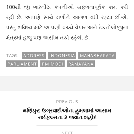
100થી વધુ ભારતીય કંપનીઓ સફળતાપૂર્વક કામ કરી
રહી છે. આપણે સાથે મળીને આગળ વધી રહ્યા છીએ,
પરંતુ ભવિષ્ય માટે આપણી વચ્ચે વેપાર અને ટેકનોલોજીના
ક્ષેત્રમાં હજુ પણ અસીમ તકો રહેલી છે.
TAGS:
ADDRESS
INDONESIA
MAHABHARATA
PARLIAMENT
PM MODI
RAMAYANA
PREVIOUS
મણિપુર: ઉગ્રવાદીઓના હુમલામાં આસામ
રાઈફલ્સના 2 જવાન શહીદ
NEXT