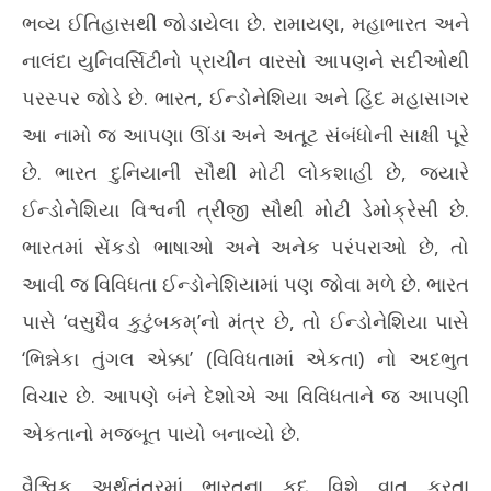
ભવ્ય ઈતિહાસથી જોડાયેલા છે. રામાયણ, મહાભારત અને
નાલંદા યુનિવર્સિટીનો પ્રાચીન વારસો આપણને સદીઓથી
પરસ્પર જોડે છે. ભારત, ઈન્ડોનેશિયા અને હિંદ મહાસાગર
આ નામો જ આપણા ઊંડા અને અતૂટ સંબંધોની સાક્ષી પૂરે
છે. ભારત દુનિયાની સૌથી મોટી લોકશાહી છે, જ્યારે
ઈન્ડોનેશિયા વિશ્વની ત્રીજી સૌથી મોટી ડેમોક્રેસી છે.
ભારતમાં સેંકડો ભાષાઓ અને અનેક પરંપરાઓ છે, તો
આવી જ વિવિધતા ઈન્ડોનેશિયામાં પણ જોવા મળે છે. ભારત
પાસે ‘વસુધૈવ કુટુંબકમ્’નો મંત્ર છે, તો ઈન્ડોનેશિયા પાસે
‘ભિન્નેકા તુંગલ એક્કા’ (વિવિધતામાં એકતા) નો અદભુત
વિચાર છે. આપણે બંને દેશોએ આ વિવિધતાને જ આપણી
એકતાનો મજબૂત પાયો બનાવ્યો છે.
વૈશ્વિક અર્થતંત્રમાં ભારતના કદ વિશે વાત કરતા