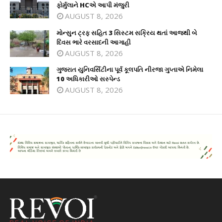
ફોર્મુલાને HCએ આપી મંજુરી
AUGUST 8, 2026
મોન્સુન ટ્રફ સહિત 3 સિસ્ટમ સક્રિય થતાં આજથી બે
દિવસ ભારે વરસાદની આગાહી
AUGUST 8, 2026
ગુજરાત યુનિવર્સિટીના પૂર્વ કૂલપતિ નીરજા ગુપ્તાએ નિમેલા
10 અધિકારીઓ સસ્પેન્ડ
AUGUST 8, 2026