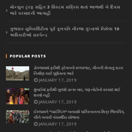
મોન્સુન ટ્રફ સહિત 3 સિસ્ટમ સક્રિય થતાં આજથી બે દિવસ
ભારે વરસાદની આગાહી
ગુજરાત યુનિવર્સિટીના પૂર્વ કૂલપતિ નીરજા ગુપ્તાએ નિમેલા 10
અધિકારીઓ સસ્પેન્ડ
POPULAR POSTS
ડોકલામમાં ફરીથી ડ્રેગનનો સળવળાટ, ચીનની સેનાનું સડક
નિર્માણ કાર્ય પૂર્ણતાના આરે
JANUARY 17, 2019
મુંબઈમાં ફરીથી ખુલશે ડાન્સ બાર, પણ નોટોનો વરસાદ થઈ
શકશે નહીં
JANUARY 17, 2019
ઈસ્લામને “ચાઈનિઝ” બનાવશે પાકિસ્તાનના મિત્ર જિનપિંગ,
ચીને બનાવી પંચવર્ષીય યોજના
JANUARY 17, 2019