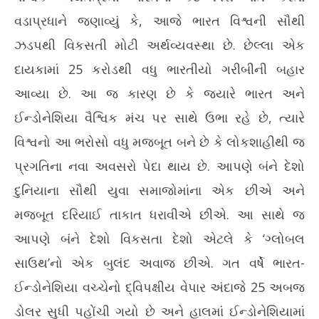
વડાપ્રધાને જણાવ્યું કે, આજે ભારત વિશ્વની સૌથી
ઝડપથી વિકસતી મોટી અર્થવ્યવસ્થા છે. છેલ્લા એક
દાયકામાં 25 કરોડથી વધુ ભારતીયો ગરીબીની બહાર
આવ્યા છે. આ જ કારણ છે કે જ્યારે ભારત અને
ઈન્ડોનેશિયા વૈશ્વિક મંચ પર સાથે ઉભા રહે છે, ત્યારે
વિશ્વનો આ ભરોસો વધુ મજબૂત બને છે કે લોકશાહીથી જ
પ્રગતિના નવા અવસરો પેદા થાય છે. આપણે બંને દેશો
દુનિયાના સૌથી યુવા સમાજોમાંના એક છીએ અને
મજબૂત દરિયાઈ તાકાત ધરાવીએ છીએ. આ સાથે જ
આપણે બંને દેશો વિકસતા દેશો એટલે કે ‘ગ્લોબલ
સાઉથ’નો એક બુલંદ અવાજ છીએ. ગત વર્ષે ભારત-
ઈન્ડોનેશિયા વચ્ચેનો દ્વિપક્ષીય વેપાર અંદાજે 25 અબજ
ડોલર સુધી પહોંચી ગયો છે અને હાલમાં ઈન્ડોનેશિયામાં