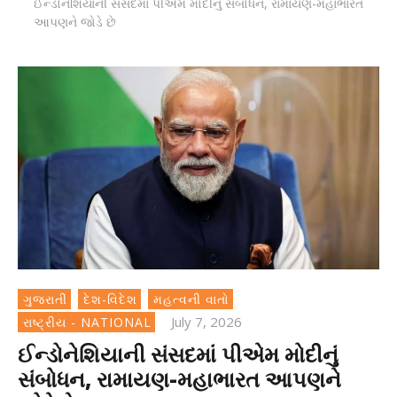
ઈન્ડોનેશિયાની સંસદમાં પીએમ મોદીનું સંબોધન, રામાયણ-મહાભારત
આપણને જોડે છે
ગુજરાતી
દેશ-વિદેશ
મહત્વની વાતો
July 7, 2026
રાષ્ટ્રીય - NATIONAL
ઈન્ડોનેશિયાની સંસદમાં પીએમ મોદીનું
સંબોધન, રામાયણ-મહાભારત આપણને