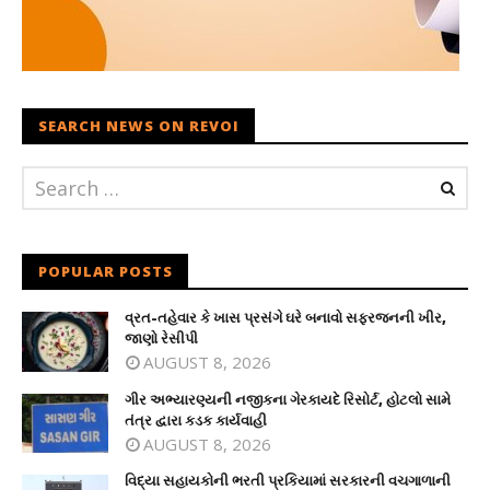
SEARCH NEWS ON REVOI
POPULAR POSTS
વ્રત-તહેવાર કે ખાસ પ્રસંગે ઘરે બનાવો સફરજનની ખીર,
જાણો રેસીપી
AUGUST 8, 2026
ગીર અભ્યારણ્યની નજીકના ગેરકાયદે રિસોર્ટ, હોટલો સામે
તંત્ર દ્વારા કડક કાર્યવાહી
AUGUST 8, 2026
વિદ્યા સહાયકોની ભરતી પ્રકિયામાં સરકારની વચગાળાની