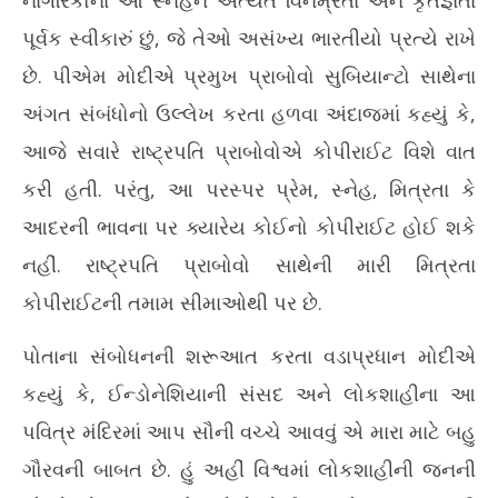
નાગરિકોના આ સ્નેહને અત્યંત વિનમ્રતા અને કૃતજ્ઞતા
July
7,
7,
20
પૂર્વક સ્વીકારું છું, જે તેઓ અસંખ્ય ભારતીયો પ્રત્યે રાખે
2026
છે. પીએમ મોદીએ પ્રમુખ પ્રાબોવો સુબિયાન્ટો સાથેના
અંગત સંબંધોનો ઉલ્લેખ કરતા હળવા અંદાજમાં કહ્યું કે,
આજે સવારે રાષ્ટ્રપતિ પ્રાબોવોએ કોપીરાઈટ વિશે વાત
કરી હતી. પરંતુ, આ પરસ્પર પ્રેમ, સ્નેહ, મિત્રતા કે
આદરની ભાવના પર ક્યારેય કોઈનો કોપીરાઈટ હોઈ શકે
નહીં. રાષ્ટ્રપતિ પ્રાબોવો સાથેની મારી મિત્રતા
કોપીરાઈટની તમામ સીમાઓથી પર છે.
પોતાના સંબોધનની શરૂઆત કરતા વડાપ્રધાન મોદીએ
કહ્યું કે, ઈન્ડોનેશિયાની સંસદ અને લોકશાહીના આ
પવિત્ર મંદિરમાં આપ સૌની વચ્ચે આવવું એ મારા માટે બહુ
ગૌરવની બાબત છે. હું અહીં વિશ્વમાં લોકશાહીની જનની