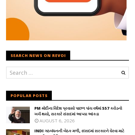
SEARCH NEWS ON REVOI
POPULAR POSTS
PM મોદીના વિદેશ પ્રવાસો પાછળ પાંચ વર્ષમાં 557 કરોડનો
ખર્ચ થયો, સરકારે સંસદમાં આપ્યા આંકડા
AUGUST 6, 2026
INDI ગઠબંધનની બેઠક મળી, સંસદમાં સરકારને ઘેરવા માટે