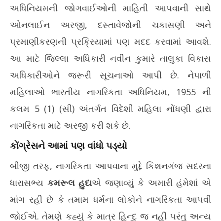
અધિનિયમની જોગવાઈઓની માહિતી આપવાની સાથે
ઓનલાઈન અરજી, દસ્તાવેજોની ચકાસણી અને
પ્રમાણીકરણની પ્રક્રિયામાં પણ મદદ કરવામાં આવશે.
આ માટે જિલ્લા અધિકારી નવીન કુમારે તાલુકા વિકાસ
અધિકારીઓને જરૂરી સૂચનાઓ આપી છે. નેપાળી
મહિલાઓ ભારતીય નાગરિકતા અધિનિયમ, 1955 ની
કલમ 5 (1) (સી) અંતર્ગત વિદેશી મહિલા નોંધણી દ્વારા
નાગરિકતા માટે અરજી કરી શકે છે.
કોંગ્રેસને આમાં પણ વાંધો પડ્યો
બીજી તરફ, નાગરિકતા આપવાના મુદ્દે કિશનગંજ સદરના
ધારાસભ્ય
કમરૂલ હુદા
એ જણાવ્યું કે અમારી હંમેશાં એ
માંગ રહી છે કે તમામ ધર્મના લોકોને નાગરિકતા આપવી
જોઈએ. તેમણે કહ્યું કે માત્ર હિન્દુ જ નહીં પરંતુ અન્ય