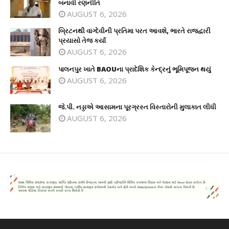
બનાવી રણનીતિ
AUGUST 6, 2026
બ્રિટનથી વાગ્દેવીની પ્રતિમા પરત આવશે, ભારતે રાજદ્વારી
પ્રયાસો તેજ કર્યા
AUGUST 6, 2026
પાલનપુર ખાતે BAOUના પ્રાદેશિક કેન્દ્રનું ભૂમિપૂજન થયું
AUGUST 6, 2026
જે.પી. નડ્ડાએ આસામના પૂરગ્રસ્ત વિસ્તારોની મુલાકાત લીધી
AUGUST 6, 2026