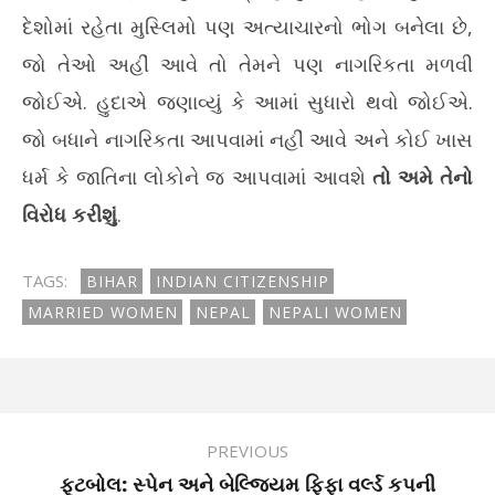
દેશોમાં રહેતા મુસ્લિમો પણ અત્યાચારનો ભોગ બનેલા છે,
જો તેઓ અહીં આવે તો તેમને પણ નાગરિકતા મળવી
જોઈએ. હુદાએ જણાવ્યું કે આમાં સુધારો થવો જોઈએ.
જો બધાને નાગરિકતા આપવામાં નહીં આવે અને કોઈ ખાસ
ધર્મ કે જાતિના લોકોને જ આપવામાં આવશે
તો અમે તેનો
વિરોધ કરીશું
.
TAGS:
BIHAR
INDIAN CITIZENSHIP
MARRIED WOMEN
NEPAL
NEPALI WOMEN
PREVIOUS
ફૂટબોલ: સ્પેન અને બેલ્જિયમ ફિફા વર્લ્ડ કપની