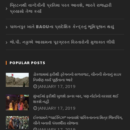
બ્રિટનથી વાગ્દેવીની પ્રતિમા પરત આવશે, ભારતે રાજદ્વારી
પ્રયાસો તેજ કર્યા
પાલનપુર ખાતે BAOUના પ્રાદેશિક કેન્દ્રનું ભૂમિપૂજન થયું
જે.પી. નડ્ડાએ આસામના પૂરગ્રસ્ત વિસ્તારોની મુલાકાત લીધી
POPULAR POSTS
ડોકલામમાં ફરીથી ડ્રેગનનો સળવળાટ, ચીનની સેનાનું સડક
નિર્માણ કાર્ય પૂર્ણતાના આરે
JANUARY 17, 2019
મુંબઈમાં ફરીથી ખુલશે ડાન્સ બાર, પણ નોટોનો વરસાદ થઈ
શકશે નહીં
JANUARY 17, 2019
ઈસ્લામને “ચાઈનિઝ” બનાવશે પાકિસ્તાનના મિત્ર જિનપિંગ,
ચીને બનાવી પંચવર્ષીય યોજના
JANUARY 17, 2019