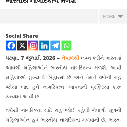
ભારતીય નાગરિકત્વ મળશે
MORE
Social Share
પટણા, 7 જુલાઈ, 2026 –
નેપાળથી
લગ્ન કરીને ભારતમાં
આવેલી મહિલાઓને ભારતીય નાગરિકત્વ મળશે. આવી
મહિલાઓ મુખ્યત્વે બિહારમાં છે અને તેમને વર્ષોની રાહ
જોયા બાદ હવે નાગરિકત્વ આપવાની પ્રક્રિયા શરૂ
કરવામાં આવી છે.
NOW VIEWING
વર્ષોથી નાગરિકતા માટે રાહ જોઈ રહેલી નેપાળી મૂળની
નેપાળથી લગ્ન કરીને આવેલી મહિલાઓને ભારતીય નાગરિકત્વ મળશે
PM 
મહિલાઓને હવે ભારતીય નાગરિકતા મળવાની છે. ભારત-
સરક
July
Jul