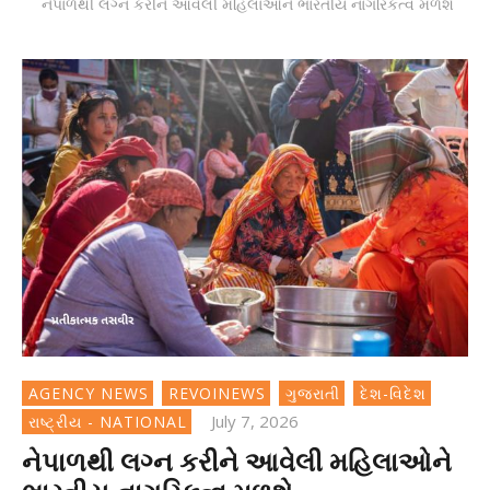
નેપાળથી લગ્ન કરીને આવેલી મહિલાઓને ભારતીય નાગરિકત્વ મળશે
AGENCY NEWS
REVOINEWS
ગુજરાતી
દેશ-વિદેશ
July 7, 2026
રાષ્ટ્રીય - NATIONAL
નેપાળથી લગ્ન કરીને આવેલી મહિલાઓને