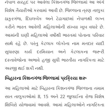
7,
નેપાળ સરહદ પર આવેલા કિશનગંજ જિલ્લામાં આ અંગે
7,
2026
વિશેષ તૈયારીઓ કરવામાં આવી છે. જિલ્લાના ત્રણ તાલુકા
20
ઠાકુરગંજ, દિઘલબેંક અને ટેઢાગાછમાં નેપાળથી લગ્ન
કરીને ભારત આવેલી મહિલાઓની સંખ્યા ખૂબ વધારે છે.
આમાંની ઘણી મહિલાઓ વર્ષોથી ભારતમાં પોતાના પરિવાર
સાથે રહે છે. પરંતુ કેટલાક લોકોના નામ મતદાર યાદી
સુધારણા કાર્ય દરમિયાન અને કેટલાકના જરૂરી
દસ્તાવેજોના અભાવે હજી સુધી ભારતીય નાગરિકતા માટે
અરજી થઈ શકી નથી.
બિહારના કિશનગંજ જિલ્લામાં પ્રક્રિયા શરૂ
આ મહિલાઓ માટે બિહારના કિશનગંજ જિલ્લાના તમામ
સાત તાલુકાઓમાં 8, 15 અને 22 જુલાઈના રોજ વિશેષ
શિબિરો યોજવામાં આવશે. આમાં મહિલાઓને નાગરિકતા