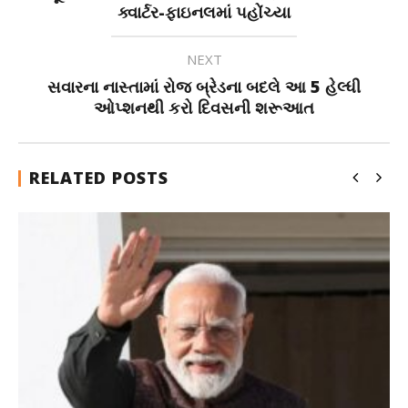
ક્વાર્ટર-ફાઇનલમાં પહોંચ્યા
NEXT
સવારના નાસ્તામાં રોજ બ્રેડના બદલે આ 5 હેલ્ધી
ઓપ્શનથી કરો દિવસની શરૂઆત
RELATED POSTS