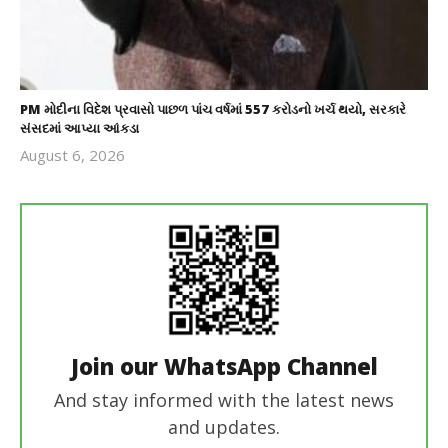
PM મોદીના વિદેશ પ્રવાસો પાછળ પાંચ વર્ષમાં 557 કરોડનો ખર્ચ થયો, સરકારે
સંસદમાં આપ્યા આંકડા
August 6, 2026
revoi
editor
Join our WhatsApp Channel
And stay informed with the latest news
and updates.