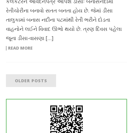
કલેકટરને આવેદનપત્ર આપશે ડીસાઃ બનાસનદીમાં
રેતીચોરીના બનાવો સતત બનતા હોય છે. જેમાં ડીસા
તાલુકામાં બનાસ નદીના પટમાંથી રેતી ભરીને દોડતા
વાહનોને લઈને વિવાદ ઊભો થયો છે. ત્રણ દિવસ પહેલા
જૂના ડીસા-વાસણા […]
READ MORE
OLDER POSTS