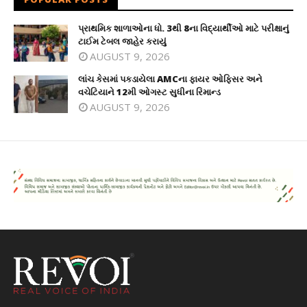
પ્રાથમિક શાળાઓના ધો. 3થી 8ના વિદ્યાર્થીઓ માટે પરીક્ષાનું
ટાઈમ ટેબલ જાહેર કરાયું
AUGUST 9, 2026
લાંચ કેસમાં પકડાયેલા AMCના ફાયર ઓફિસર અને
વચેટિયાને 12મી ઓગસ્ટ સુધીના રિમાન્ડ
AUGUST 9, 2026