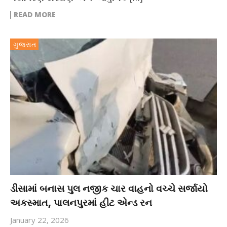
READ MORE
ગુજરાત
ડીસામાં બનાસ પુલ નજીક ચાર વાહનો વચ્ચે સર્જાયો
અકસ્માત, પાલનપુરમાં હીટ એન્ડ રન
January 22, 2026