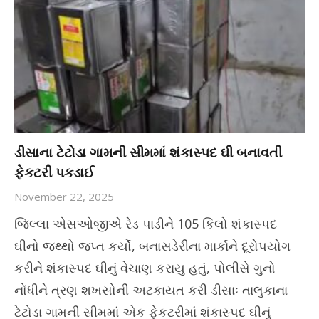
ડીસાના ટેટોડા ગામની સીમમાં શંકાસ્પદ ઘી બનાવતી
ફેકટરી પકડાઈ
November 22, 2025
જિલ્લા એસઓજીએ રેડ પાડીને 105 કિલો શંકાસ્પદ
ઘીનો જથ્થો જપ્ત કર્યો, બનાસડેરીના માર્કાને દૂરોપયોગ
કરીને શંકાસ્પદ ઘીનું વેચાણ કરાયુ હતું, પોલીસે ગુનો
નોંધીને ત્રણ શખસોની અટકાયત કરી ડીસાઃ તાલુકાના
ટેટોડા ગામની સીમમાં એક ફેકટરીમાં શંકાસ્પદ ઘીનું