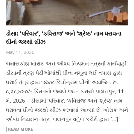
ડીસા: ‘પરિવાર’, ‘કવિરાજ’ અને ‘શ્રેષ્ઠ’ નામ ધરાવતા
ઘીનો જથ્થો સીઝ
May 11, 2026
બનાસકાંઠા ખોરાક અને ઔષધ નિયમન તંત્રની કાર્યવાહી:
ડીસાની ત્રણ પેઢીઓમાંથી ઘીના નમૂના લઈ તપાસ હાથ
ધરાઈ તંત્ર દ્વારા ૧૪૪૪ કિલોગ્રામ ઘીનો અંદાજિત રૂ.
૮,૨૮,૪૯૦/- કિંમતનો જથ્થો જપ્ત કરાયો પાલનપુર, 11
મે, 2026 – ડીસામાં ‘પરિવાર’, ‘કવિરાજ’ અને ‘શ્રેષ્ઠ’ નામ
ધરાવતા ઘીનો જથ્થો સીઝ કરવામાં આવ્યો છે. ખોરાક અને
ઔષધ નિયમન તંત્ર, પાલનપુર વર્તુળ કચેરી દ્વારા […]
READ MORE