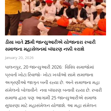
ડીસા ખાતે 25મી જાન્યુઆરીએ યોજાનારા રબારી
સમાજના મહાસેલનમાં બંધારણ નક્કી કરાશે
January 20, 2026
પાલનપુર, 20 જાન્યુઆરી 2026: વિવિધ સમાજોમાં
પ્રવર્તા ખોટા રિવાજો- ખોટા ખર્ચાઓ સામે સમાજના
અગ્રણીઓ જાગૃત બની રહ્યા છે. અને સમાજના મહા
સંમેલનો બોલાવીને નવા બંધારણ બનાવી રહ્યા છે. રબારી
સમાજ દ્વારા પણ આગામી 25 જાન્યુઆરીએ સમાજ
સુધારણા માટે મહાસંમેલન યોજાશે. આ મહા સંમેલન