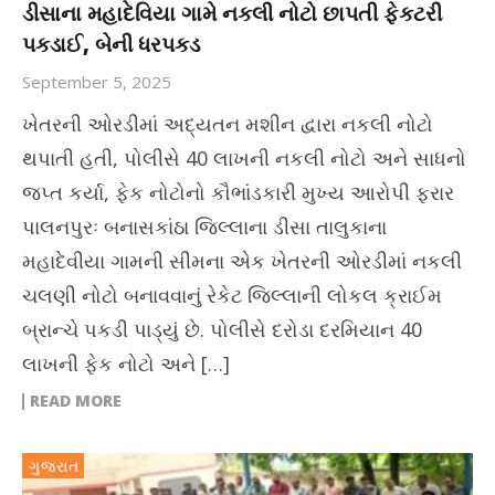
ડીસાના મહાદેવિયા ગામે નકલી નોટો છાપતી ફેકટરી
પકડાઈ, બેની ધરપકડ
September 5, 2025
ખેતરની ઓરડીમાં અદ્યતન મશીન દ્વારા નકલી નોટો
થપાતી હતી, પોલીસે 40 લાખની નકલી નોટો અને સાધનો
જપ્ત કર્યા, ફેક નોટોનો કૌભાંડકારી મુખ્ય આરોપી ફરાર
પાલનપુરઃ બનાસકાંઠા જિલ્લાના ડીસા તાલુકાના
મહાદેવીયા ગામની સીમના એક ખેતરની ઓરડીમાં નકલી
ચલણી નોટો બનાવવાનું રેકેટ જિલ્લાની લોકલ ક્રાઈમ
બ્રાન્ચે પકડી પાડ્યું છે. પોલીસે દરોડા દરમિયાન 40
લાખની ફેક નોટો અને […]
READ MORE
ગુજરાત