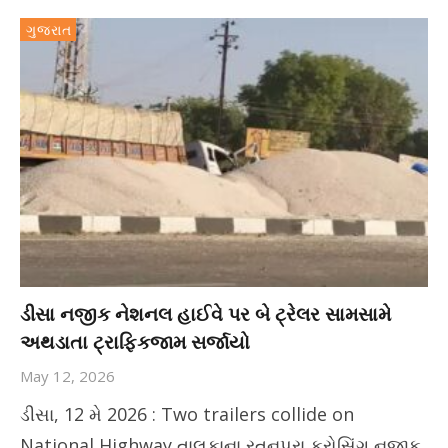
ગુજરાત
ડીસા નજીક નેશનલ હાઈવે પર બે ટ્રેલર સામસામે
અથડાતા ટ્રાફિકજામ સર્જાયો
May 12, 2026
ડીસા, 12 મે 2026 : Two trailers collide on
National Highway તાલુકાના રતનપુરા ક્રોસિંગ નજીક