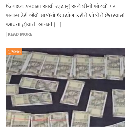
ઉત્પાદન કરવામાં આવી રહ્યાનું અને ઘીની બોટલો પર
બનાસ ડેરી જેવો માર્કાનો ઉપયોગ કરીને લોકોને છેતરવામાં
આવતા હોવાની બાતમી […]
READ MORE
ગુજરાત