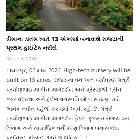
ડીસાના ડાવસ ખાતે 13 એકરમાં બનાવાશે રાજ્યની
પ્રથમ હાઈટેક નર્સરી
March 6, 2026
પાલનપુર, 06 માર્ચ 2026: High-tech nursery will be
built on 13 acres રાજ્યના વન અને પર્યાવરણ મંત્રી
પ્રવીણભાઈ માળીના માર્ગદર્શન અને પ્રેરણાથી ગ્રીન
કવર વધારવા અને દુર્લભ વનસ્પતિઓના સંરક્ષણ માટે
અનેક નવીન પહેલો કરવામાં આવી રહી છે. મંત્રી
પ્રવીણભાઈ માળીના માર્ગદર્શન હેઠળ ગુજરાત રાજ્ય વન
વિભાગ અને સામાજિક વનીકરણ વિભાગ બનાસકાંઠા
પર્યાવરણ સંરક્ષણ અને આધુનિક […]