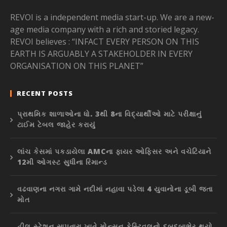
REVOI is a independent media start-up. We are a new-
age media company with a rich and storied legacy.
REVOI believes : “INFACT EVERY PERSON ON THIS
EARTH IS ARGUABLY A STAKEHOLDER IN EVERY
ORGANISATION ON THIS PLANET”
RECENT POSTS
પ્રાથમિક શાળાઓના ધો. 3થી 8ના વિદ્યાર્થીઓ માટે પરીક્ષાનું
ટાઈમ ટેબલ જાહેર કરાયું
લાંચ કેસમાં પકડાયેલા AMCના ફાયર ઓફિસર અને વચેટિયાને
12મી ઓગસ્ટ સુધીના રિમાન્ડ
વઢવાણના નગરા ગામે નદીમાં નહાવા પડેલા 4 યુવાનોના ડૂબી જતા
મોત
હીલ સ્ટેશન સાપુતારા ખાતે મોન્સુન ફેસ્ટિવલનો દબદબાભેર થયો