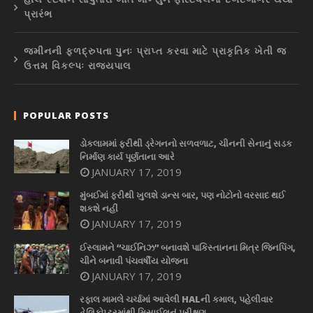
પ્રારંભ
જમીનની ફળદ્રુપતા પુનઃ પ્રાપ્ત કરવા માટે પ્રાકૃતિક ખેતી જ
ઉત્તમ વિકલ્પઃ રાજ્યપાલ
POPULAR POSTS
ડોકલામમાં ફરીથી ડ્રેગનનો સળવળાટ, ચીનની સેનાનું સડક
નિર્માણ કાર્ય પૂર્ણતાના આરે
JANUARY 17, 2019
મુંબઈમાં ફરીથી ખુલશે ડાન્સ બાર, પણ નોટોનો વરસાદ થઈ
શકશે નહીં
JANUARY 17, 2019
ઈસ્લામને “ચાઈનિઝ” બનાવશે પાકિસ્તાનના મિત્ર જિનપિંગ,
ચીને બનાવી પંચવર્ષીય યોજના
JANUARY 17, 2019
રફાલ મામલે ચર્ચામાં આવેલી HALની કમાલ, પહેલીવાર
હેલિકોપ્ટરમાંથી મિસાઈલનું પરીક્ષણ