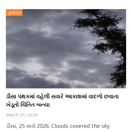
ગુજરાત
ડીસા પંથકમાં વહેલી સવારે આકાશમાં વાદળો છવાતા
ખેડૂતો ચિંતિત બન્યા
March 25, 2026
ડીસા, 25 માર્ચ 2026: Clouds covered the sky