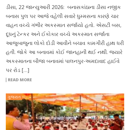
ડીસા, 22 જાન્યુઆરી 2026: બનાસકાંઠાના ડીસા નજીક
બનાસ પુલ પર આજે વહેલી સવારે ધુમ્મસના કારણે ચાર
વાહન વચ્ચે ગંભીર અકસ્માત સર્જાયો હતો. એસટી બસ,
દૂધનું ટેન્કર અને ઈકોકાર વચ્ચે અકસ્માત સર્જાતા
આજુબાજુના લોકો દોડી આવીને બચાવ કામગીરી હાથ ધરી
હતી. જોકે આ બનાવમાં કોઈ જાનહાની થઈ નથી. જ્યારે
અકસ્માતના બીજા બનાવમાં પાલનપુર-અમદાવાદ હાઈવે
પર રોડ […]
READ MORE
ગુજરાત