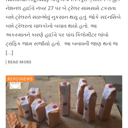
નેશનલ હાઈવે નંબર 27 પર બે ટ્રેલર સામસામે ટકરાતા
બન્ને ટ્રેલરને સારુએવું નુકસાન થયુ હતું. જોકે સદનસિબે
બન્ને ટ્રેલરના ચાલકોનો બચાવ થયો હતો. આ
અકસ્માતને કારણે હાઈવે પર પાંચ કિલોમીટર લાંબો
ટ્રાફિક જામ સર્જાયો હતો. આ બનાવની જાણ થતાં જ
[…]
READ MORE
REVOINEWS