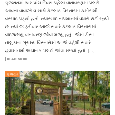
ગુજરાતમાં ચાર-પાંચ દિવસ પહેલા વાતાવરણમાં પલટો
આવતા વાવાઝોડા સાથે કેટલાક વિસ્તારમાં કમોસમી
વરસાદ પડ્યો હતો. ત્યારબાદ તાપમાનમાં વધારો થઈ રહ્યો
છે. ત્યાં જ ફરીવાર આજે સવારે કેટલાક વિસ્તારોમાં
વાદળછાયું વાતાવરણ જોવા મળ્યું હતું. જેમાં ડીસા
તાલુકાના ગ્રામ્ય વિસ્તારોમાં આજે વહેલી સવારે
હવામાનમાં અચાનક પલટો જોવા મળ્યો હતો. […]
READ MORE
ગુજરાત