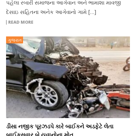
પહેલા રબારી સમાજના આગેવાન અને ભામાશા માવજી
દેસાઇ સહિતના અનેક આગેવાનો ગામે […]
READ MORE
ગુજરાત
ડીસા નજીક પૂરઝડપે કારે બાઈકને અડફેટે લેતા
બાઈકસવાર બે યુવાનોના મોત