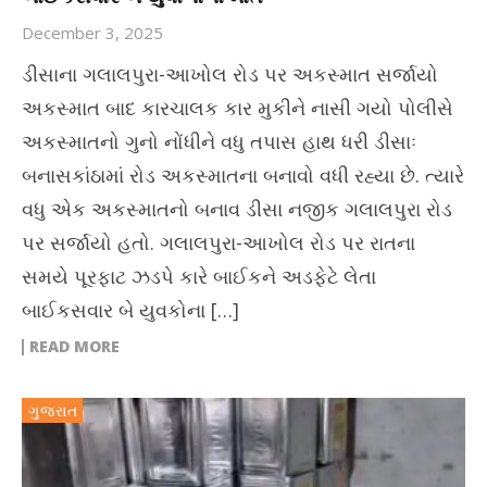
December 3, 2025
ડીસાના ગલાલપુરા-આખોલ રોડ પર અકસ્માત સર્જાયો
અકસ્માત બાદ કારચાલક કાર મુકીને નાસી ગયો પોલીસે
અકસ્માતનો ગુનો નોંધીને વધુ તપાસ હાથ ધરી ડીસાઃ
બનાસકાંઠામાં રોડ અકસ્માતના બનાવો વધી રહ્યા છે. ત્યારે
વધુ એક અકસ્માતનો બનાવ ડીસા નજીક ગલાલપુરા રોડ
પર સર્જાયો હતો. ગલાલપુરા-આખોલ રોડ પર રાતના
સમયે પૂરફાટ ઝડપે કારે બાઈકને અડફેટે લેતા
બાઈકસવાર બે યુવકોના […]
READ MORE
ગુજરાત