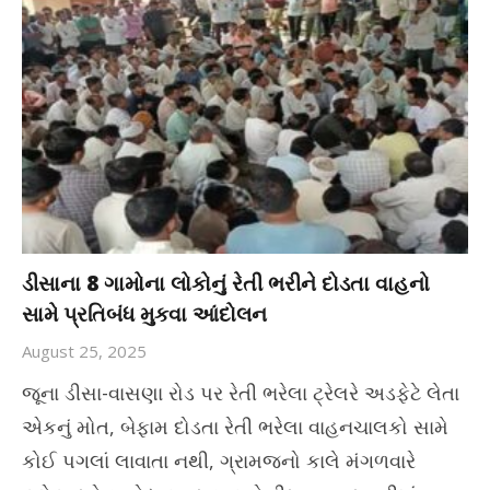
ડીસાના 8 ગામોના લોકોનું રેતી ભરીને દોડતા વાહનો
સામે પ્રતિબંધ મુકવા આંદોલન
August 25, 2025
જૂના ડીસા-વાસણા રોડ પર રેતી ભરેલા ટ્રેલરે અડફેટે લેતા
એકનું મોત, બેફામ દોડતા રેતી ભરેલા વાહનચાલકો સામે
કોઈ પગલાં લાવાતા નથી, ગ્રામજનો કાલે મંગળવારે