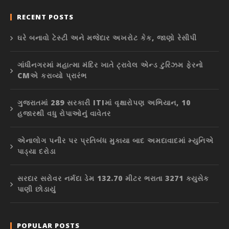
RECENT POSTS
ઘરે બનાવો ટેસ્ટી અને મજેદાર અખરોટ કેક, જાણો રેસીપી
ગાંધીનગરમાં મહાત્મા મંદિર ખાતે ટ્રાવેલ એન્ડ ટુરિઝમ ફેરનો
CMએ કરાવ્યો પ્રારંભ
ગુજરાતમાં 289 સરકારી ITIમાં વૃક્ષારોપણ અભિયાન, 10
હજારથી વધુ રોપાઓનું વાવેતર
એનાલોગ પનીર પર પ્રતિબંધ મુકાયા બાદ અમદાવાદમાં મ્યુનિએ
પાડ્યા દરોડા
સરદાર સરોવર નર્મદા ડેમ 132.70 મીટર ભરાતા 3271 ક્યુસેક
પાણી છોડાયું
POPULAR POSTS