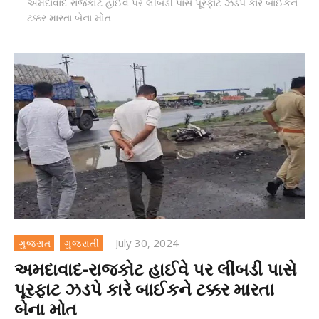
અમદાવાદ-રાજકોટ હાઈવે પર લીંબડી પાસે પૂરફાટ ઝડપે કારે બાઈકને
ટક્કર મારતા બેના મોત
July 30, 2024
ગુજરાત
ગુજરાતી
અમદાવાદ-રાજકોટ હાઈવે પર લીંબડી પાસે
પૂરફાટ ઝડપે કારે બાઈકને ટક્કર મારતા
બેના મોત