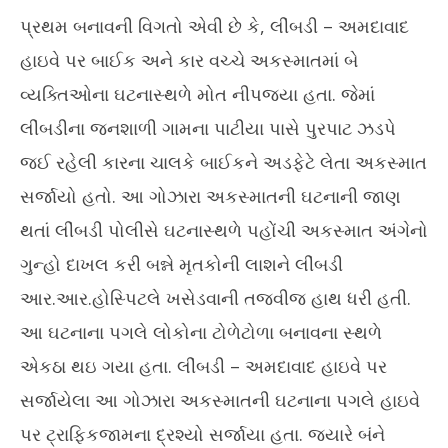
30,
20
પ્રથમ બનાવની વિગતો એવી છે કે, લીંબડી – અમદાવાદ
2024
હાઇવે પર બાઈક અને કાર વચ્ચે અકસ્માતમાં બે
વ્યક્તિઓના ઘટનાસ્થળે મોત નીપજ્યા હતા. જેમાં
લીંબડીના જનશાળી ગામના પાટીયા પાસે પુરપાટ ઝડપે
જઈ રહેલી કારના ચાલકે બાઈકને અડફેટે લેતા અકસ્માત
સર્જાયો હતો. આ ગોઝારા અકસ્માતની ઘટનાની જાણ
થતાં લીંબડી પોલીસે ઘટનાસ્થળે પહોંચી અકસ્માત અંગેનો
ગુન્હો દાખલ કરી બન્ને મૃતકોની લાશને લીંબડી
આર.આર.હોસ્પિટલે ખસેડવાની તજવીજ હાથ ધરી હતી.
આ ઘટનાના પગલે લોકોના ટોળેટોળા બનાવના સ્થળે
એકઠા થઇ ગયા હતા. લીંબડી – અમદાવાદ હાઇવે પર
સર્જાયેલા આ ગોઝારા અકસ્માતની ઘટનાના પગલે હાઇવે
પર ટ્રાફિકજામના દ્રશ્યો સર્જાયા હતા. જ્યારે બંને