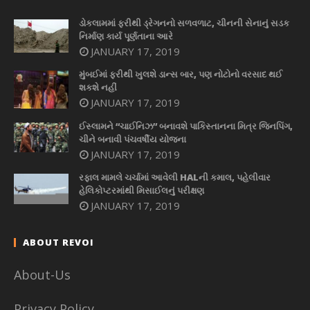
ડોકલામમાં ફરીથી ડ્રેગનનો સળવળાટ, ચીનની સેનાનું સડક
નિર્માણ કાર્ય પૂર્ણતાના આરે
JANUARY 17, 2019
મુંબઈમાં ફરીથી ખુલશે ડાન્સ બાર, પણ નોટોનો વરસાદ થઈ
શકશે નહીં
JANUARY 17, 2019
ઈસ્લામને “ચાઈનિઝ” બનાવશે પાકિસ્તાનના મિત્ર જિનપિંગ,
ચીને બનાવી પંચવર્ષીય યોજના
JANUARY 17, 2019
રફાલ મામલે ચર્ચામાં આવેલી HALની કમાલ, પહેલીવાર
હેલિકોપ્ટરમાંથી મિસાઈલનું પરીક્ષણ
JANUARY 17, 2019
ABOUT REVOI
About-Us
Privacy Policy