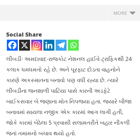
MORE
Social Share
લીંબડીઃ અમદાવાદ-રાજકોટ નેશનલ હાઈવે ટ્રાફિકથી 24
કલાક ધમધમતો રહે છે. અને પૂરફાટ દોડતા વાહનોને
કારણે અકસ્માતના બનાવો પણ વધી રહ્યા છે. ત્યારે
લીંબડીના જનશાળી પાટિયા પાસે કારની અડફેટે
બાઈકસવાર બે જણાના મોત નિપજ્યા હતા. જ્યારે બીજા
NOW VIEWING
બનાવમાં સાયલા નજીક એક કારમાં આગ લાગી હતી,
અમદાવાદ-રાજકોટ હાઈવે પર લીંબડી પાસે પૂરફાટ ઝડપે કારે બાઈકને
ઘરે
જોકે કારમાં બેઠેલા 5 પ્રવાસી સલામતરીતે બહાર નીકળી
ટક્કર મારતા બેના મોત
Jul
જતાં તમામનો બચાવ થયો હતો.
July
30