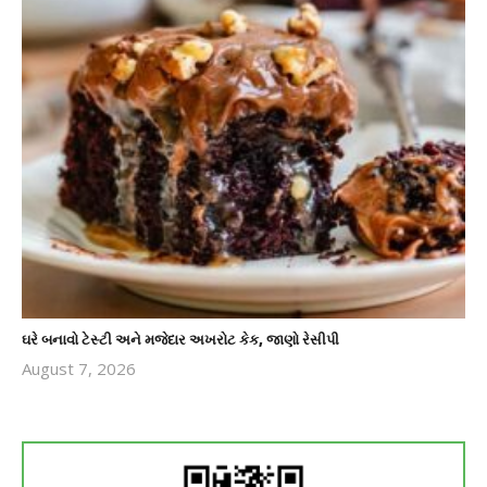
ઘરે બનાવો ટેસ્ટી અને મજેદાર અખરોટ કેક, જાણો રેસીપી
August 7, 2026
revoi
editor