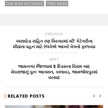
CAR-BIKE ACCIDENT
TWO DEAD
PREVIOUS
ખારાઘોડા સહિત રણ વિસ્તારમાં સી’ કેટેગરીના
મીઠાંના વહન માટે રેલવેએ આખરે વેગનો ફાળવ્યા
NEXT
જામનગર જિલ્લામાં 5 દિવસના વિરામ બાદ
મેઘરાજાનું પુનઃ આગમન, કાલાવડ, જામજોધપુરમાં
વરસાદ
RELATED POSTS