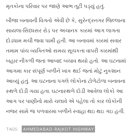
મૃતકોના પરિવાર પર જાણે આભ તૂટી પડ્યું હતું.
બીજા બનાવની વિગતો એવી છે કે, સુરેન્દ્રનગર જિલ્લાના
સાયલા-સિધ્ધસર રોડ પર અચાનક કારમાં આગ લાગતા
દોડધામ મચી જવા પામી હતી. આ બનાવમાં કારમાં સવાર
તમામ પાંચ વ્યક્તિઓ સમય સૂચકતા વાપરી કારમાંથી
બહાર નીકળી જતા આબાદ બચાવ થયો હતો. આ ઘટનામાં
આગમા કાર સંપૂર્ણ બળીને ખાક થઈ જતાં મોટું નુકશાન
આવ્યું હતું. આ ઘટનાના પગલે લોકોના ટોળેટોળા બનાવના
સ્થળે દોડી ગયા હતા. ઘટનાસ્થળે દોડી આવેલા લોકો આ
આગ પર પાણીનો મારો ચલાવે એ પહેલા તો કાર લોકોની
નજર સામે જ પળવારમા બળીને સ્વાહા થઇ થઇ ગઇ હતી.
TAGS:
AHMEDABAD-RAJKOT HIGHWAY