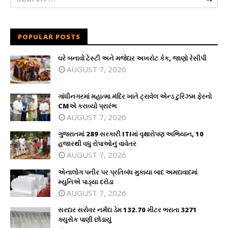
POPULAR POSTS
ઘરે બનાવો ટેસ્ટી અને મજેદાર અખરોટ કેક, જાણો રેસીપી
AUGUST 7, 2026
ગાંધીનગરમાં મહાત્મા મંદિર ખાતે ટ્રાવેલ એન્ડ ટુરિઝમ ફેરનો
CMએ કરાવ્યો પ્રારંભ
AUGUST 7, 2026
ગુજરાતમાં 289 સરકારી ITIમાં વૃક્ષારોપણ અભિયાન, 10
હજારથી વધુ રોપાઓનું વાવેતર
AUGUST 7, 2026
એનાલોગ પનીર પર પ્રતિબંધ મુકાયા બાદ અમદાવાદમાં
મ્યુનિએ પાડ્યા દરોડા
AUGUST 7, 2026
સરદાર સરોવર નર્મદા ડેમ 132.70 મીટર ભરાતા 3271
ક્યુસેક પાણી છોડાયું