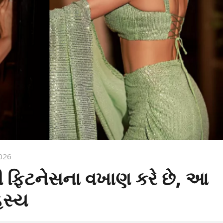
026
ની ફિટનેસના વખાણ કરે છે, આ
હસ્ય