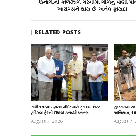
ઉનાળાની કાળઝાળ ગરમીમાં ગોળનું પાણી પી
આરોગ્યને થાય છે અનેક ફાયદા
RELATED POSTS
ગાંધીનગરમાં મહાત્મા મંદિર ખાતે ટ્રાવેલ એન્ડ
ગુજરાતમાં 289
ટુરિઝમ ફેરનો CMએ કરાવ્યો પ્રારંભ
અભિયાન, 10 
August 7, 2026
August 7,
revoi
editor