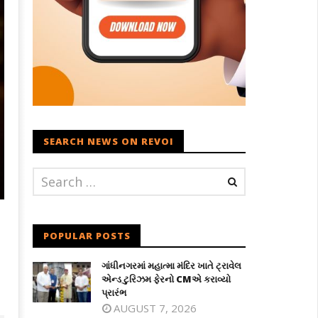
SEARCH NEWS ON REVOI
POPULAR POSTS
ગાંધીનગરમાં મહાત્મા મંદિર ખાતે ટ્રાવેલ
એન્ડ ટુરિઝમ ફેરનો CMએ કરાવ્યો
પ્રારંભ
AUGUST 7, 2026