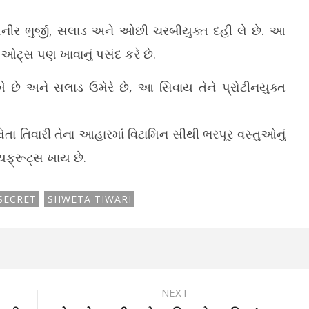
 પનીર ભુર્જી, સલાડ અને ઓછી ચરબીયુક્ત દહીં લે છે. આ
ઓટ્સ પણ ખાવાનું પસંદ કરે છે.
રાખે છે અને સલાડ ઉમેરે છે, આ સિવાય તેને પ્રોટીનયુક્ત
વેતા તિવારી તેના આહારમાં વિટામિન સીથી ભરપૂર વસ્તુઓનું
યફ્રૂટ્સ ખાય છે.
SECRET
SHWETA TIWARI
NEXT