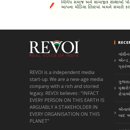
RECE
ગાંધીન
એન્ડ 
પ્રારં
REVOI is a independent media
start-up. We are a new-age media
ગુજરા
company with a rich and storied
વૃક્ષ
legacy. REVOI believes : “INFACT
રોપાઓ
EVERY PERSON ON THIS EARTH IS
ARGUABLY A STAKEHOLDER IN
એનાલો
EVERY ORGANISATION ON THIS
બાદ અ
PLANET”