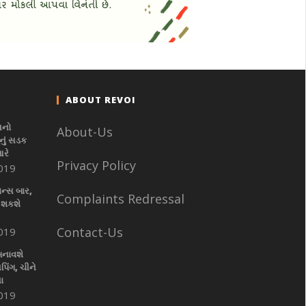
ABOUT REVOI
નનો
About-Us
ું સડક
આરે
Privacy Policy
019
ાન્સ બાર,
Complaints Redressal
 શકશે
Contact-Us
019
બનાવશે
પિંગ, ચીને
ા
019