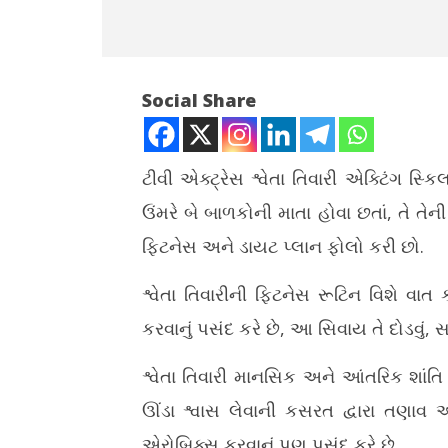
Social Share
ટીવી એક્ટ્રેસ શ્વેતા તિવારી એક્ટિંગ સ્
ઉંમરે બે બાળકોની માતા હોવા છતાં, તે તેન
NOW VIEWING
ફિટનેસ અને ડાયટ પ્લાન ફોલો કરી છો.
છોકરીઓ શ્વેતા તિવારીની ફિટનેસના વખાણ
ગાંધીનગરમાં
કરે છે, આ છે સ્વાસ્થ્યનું અસલી રહસ્ય
એન્ડ ટુરિઝ
શ્વેતા તિવારીની ફિટનેસ રૂટિન વિશે વાત કર
May
May
કરવાનું પસંદ કરે છે, આ સિવાય તે દોડવું, 
28,
28,
2026
2026
શ્વેતા તિવારી માનસિક અને આંતરિક શાંતિ
ઊંડા શ્વાસ લેવાની કસરત દ્વારા તણાવ અ
એરોબિક્સ કરવાનું પણ પસંદ કરે છે.