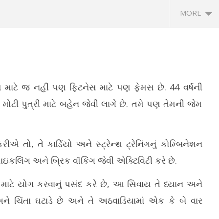
MORE
કિલ માટે જ નહીં પણ ફિટનેસ માટે પણ ફેમસ છે. 44 વર્ષની
ી મોટી પુત્રી માટે બહેન જેવી લાગે છે. તમે પણ તેમની જેમ
 મહાત્મા મંદિર ખાતે ટ્રાવેલ
ગુજરાતમાં 289 સરકારી ITIમાં વૃક્ષારોપણ
એન
મ ફેરનો CMએ કરાવ્યો પ્રારંભ
અભિયાન, 10 હજારથી વધુ રોપાઓનું
અમ
ીએ તો, તે કાર્ડિયો અને સ્ટ્રેન્થ ટ્રેનિંગનું કોમ્બિનેશન
વાવેતર
M
સાઇકલિંગ અને બ્રિક વૉકિંગ જેવી એક્ટિવિટી કરે છે.
May
2
28,
2
 માટે યોગ કરવાનું પસંદ કરે છે, આ સિવાય તે ધ્યાન અને
2026
ને ચિંતા ઘટાડે છે અને તે અઠવાડિયામાં એક કે બે વાર