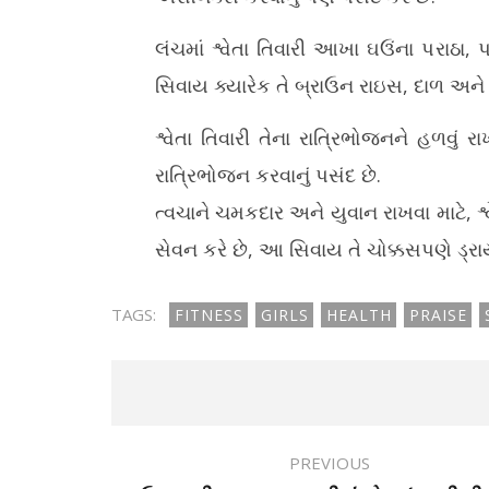
લંચમાં શ્વેતા તિવારી આખા ઘઉંના પરાઠા,
સિવાય ક્યારેક તે બ્રાઉન રાઇસ, દાળ અને 
શ્વેતા તિવારી તેના રાત્રિભોજનને હળવું 
રાત્રિભોજન કરવાનું પસંદ છે.
ત્વચાને ચમકદાર અને યુવાન રાખવા માટે, શ્
સેવન કરે છે, આ સિવાય તે ચોક્કસપણે ડ્રા
TAGS:
FITNESS
GIRLS
HEALTH
PRAISE
PREVIOUS