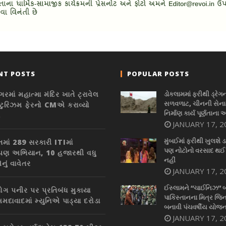
NT POSTS
POPULAR POSTS
ગરમાં મહાત્મા મંદિર ખાતે ટ્રાવેલ
ડોકલામમાં ફરીથી ડ્રેગ
સળવળાટ, ચીનની સેનાન
ટુરિઝમ ફેરનો CMએ કરાવ્યો
નિર્માણ કાર્ય પૂર્ણતાના 
ભ
JANUARY 17, 2
મુંબઈમાં ફરીથી ખુલશે ડ
તમાં 289 સરકારી ITIમાં
પણ નોટોનો વરસાદ થઈ
ારોપણ અભિયાન, 10 હજારથી વધુ
નહીં
નું વાવેતર
JANUARY 17, 2
ઈસ્લામને “ચાઈનિઝ” 
ગ પનીર પર પ્રતિબંધ મુકાયા
પાકિસ્તાનના મિત્ર જિન
મદાવાદમાં મ્યુનિએ પાડ્યા દરોડા
બનાવી પંચવર્ષીય યોજન
JANUARY 17, 2