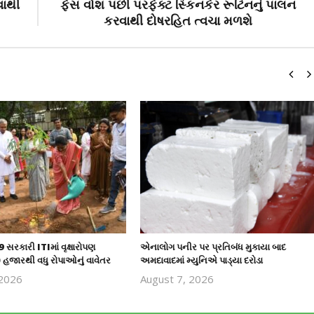
વાથી
ફેસ વોશ પછી પરફેક્ટ સ્કિનકેર રૂટિનનું પાલન
કરવાથી દોષરહિત ત્વચા મળશે
 સરકારી ITIમાં વૃક્ષારોપણ
એનાલોગ પનીર પર પ્રતિબંધ મુકાયા બાદ
હજારથી વધુ રોપાઓનું વાવેતર
અમદાવાદમાં મ્યુનિએ પાડ્યા દરોડા
 2026
August 7, 2026
revoi
revoi
editor
editor