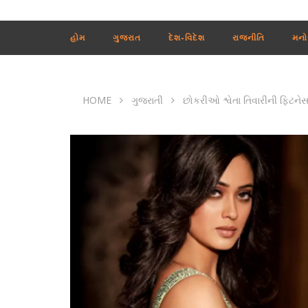
હોમ
ગુજરાત
દેશ-વિદેશ
રાજનીતિ
મનો
HOME
ગુજરાતી
છોકરીઓ શ્વેતા તિવારીની ફિટનેસ