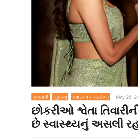
May 28, 2
ગુજરાતી
સુંદરતા
સ્વાસ્થ્ય - આરોગ્ય
છોકરીઓ શ્વેતા તિવારી
છે સ્વાસ્થ્યનું અસલી ર