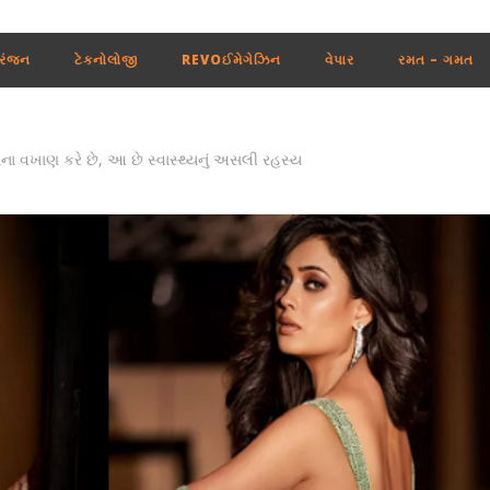
રંજન
ટેકનોલોજી
REVOઈમેગેઝિન
વેપાર
રમત – ગમત
ના વખાણ કરે છે, આ છે સ્વાસ્થ્યનું અસલી રહસ્ય