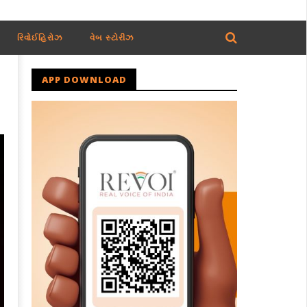
રિવોઈહિરોઝ
વેબ સ્ટોરીઝ
APP DOWNLOAD