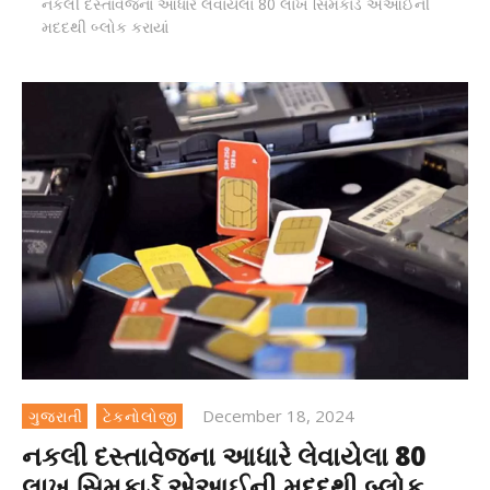
નકલી દસ્તાવેજના આધારે લેવાયેલા 80 લાખ સિમકાર્ડ એઆઈની
મદદથી બ્લોક કરાયાં
December 18, 2024
ગુજરાતી
ટેકનોલોજી
નકલી દસ્તાવેજના આધારે લેવાયેલા 80
લાખ સિમકાર્ડ એઆઈની મદદથી બ્લોક