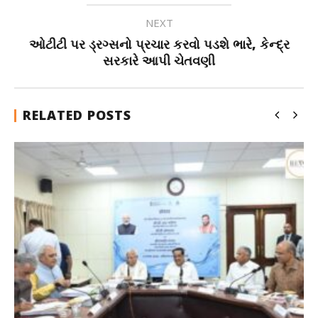
NEXT
ઓટીટી પર ડ્રગ્સનો પ્રચાર કરવો પડશે ભારે, કેન્દ્ર
સરકારે આપી ચેતવણી
RELATED POSTS