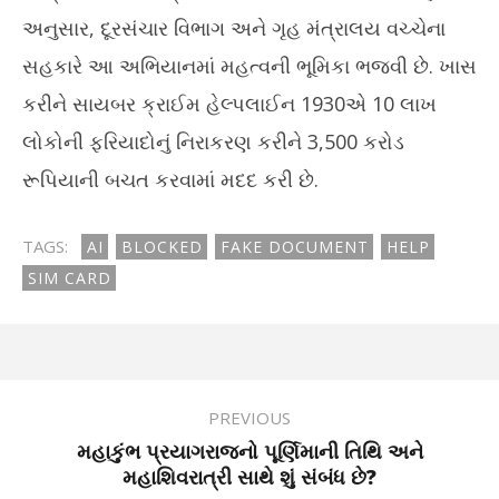
અનુસાર, દૂરસંચાર વિભાગ અને ગૃહ મંત્રાલય વચ્ચેના
સહકારે આ અભિયાનમાં મહત્વની ભૂમિકા ભજવી છે. ખાસ
કરીને સાયબર ક્રાઈમ હેલ્પલાઈન 1930એ 10 લાખ
લોકોની ફરિયાદોનું નિરાકરણ કરીને 3,500 કરોડ
રૂપિયાની બચત કરવામાં મદદ કરી છે.
TAGS:
AI
BLOCKED
FAKE DOCUMENT
HELP
SIM CARD
PREVIOUS
મહાકુંભ પ્રયાગરાજનો પૂર્ણિમાની તિથિ અને
મહાશિવરાત્રી સાથે શું સંબંધ છે?