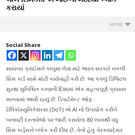
કરાયાં
MORE
Social Share
સાયબર ક્રાઈમને કાબુમાં લેવા માટે ભારત સરકારે નકલી
સિમ કાર્ડ સામે મોટી કાર્યવાહી કરી છે. આ પગલું ડિજિટલ
સુરક્ષા સુનિશ્ચિત કરવાની દિશામાં એક મહત્વપૂર્ણ પ્રયાસ
માનવામાં આવી રહ્યું છે. ડિપાર્ટમેન્ટ ઓફ
ટેલિકોમ્યુનિકેશન્સ (DoT) એ AI નો ઉપયોગ કરીને
NOW VIEWING
બનાવટી દસ્તાવેજો પર જારી કરાયેલા 80 લાખથી વધુ
નકલી દસ્તાવેજના આધારે લેવાયેલા 80 લાખ સિમકાર્ડ એઆઈની
કેન
સિમ કાર્ડ્સને બ્લોક કરી દીધા છે. તેનો હેતુ ગેરકાયદેસર
મદદથી બ્લોક કરાયાં
સંવા