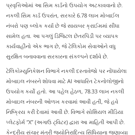
પ્રવૃત્તિઓમાં આ સિમ કાર્ડનો ઉપયોગ અટકાવવાનો છે.
December
De
18, 2024
18
નકલી સિમ કાર્ડ ઉપરાંત, સરકારે 6.78 લાખ મોબાઈલ
નંબરો પણ બ્લોક કર્યા છે જે સાયબર ક્રાઈમમાં સીધા
સામેલ હતા. આ પગલું ડિજિટલ છેતરપિંડી પર વ્યાપક
કાર્યવાહીનો એક ભાગ છે, જે ટેલિકોમ સેવાઓને વધુ
સુરક્ષિત બનાવવાના સરકારના સંકલ્પને દર્શાવે છે.
ટેલિકોમ્યુનિકેશન વિભાગે નકલી દસ્તાવેજો પર નોંધાયેલા
મોબાઇલ નંબરને શોધવા માટે AI આધારિત ટેકનોલોજીનો
ઉપયોગ કર્યો હતો. આ પહેલ હેઠળ, 78.33 લાખ નકલી
મોબાઇલ નંબરની ઓળખ કરવામાં આવી હતી, જે હવે
નિષ્ક્રિય કરી દેવામાં આવી છે. વિભાગે સોશિયલ મીડિયા
પ્લેટફોર્મ “X” (અગાઉ ટ્વિટર) દ્વારા આ માહિતી આપી છે.
કેન્દ્રીય સંચાર મંત્રી જ્યોતિરાદિત્ય સિંધિયાના જણાવ્યા