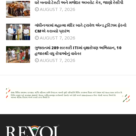
ઘરે બનાવો ટેસ્ટી અને મજેદાર અખરોટ કેક, જાણો રેસીપી
AUGUST 7, 2026
ગાંધીનગરમાં મહાત્મા મંદિર ખાતે ટ્રાવેલ એન્ડ ટુરિઝમ ફેરનો
CMએ કરાવ્યો પ્રારંભ
AUGUST 7, 2026
ગુજરાતમાં 289 સરકારી ITIમાં વૃક્ષારોપણ અભિયાન, 10
હજારથી વધુ રોપાઓનું વાવેતર
AUGUST 7, 2026