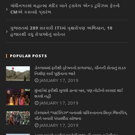
ગાંધીનગરમાં મહાત્મા મંદિર ખાતે ટ્રાવેલ એન્ડ ટુરિઝમ ફેરનો
CMએ કરાવ્યો પ્રારંભ
ગુજરાતમાં 289 સરકારી ITIમાં વૃક્ષારોપણ અભિયાન, 10
હજારથી વધુ રોપાઓનું વાવેતર
POPULAR POSTS
ડોકલામમાં ફરીથી ડ્રેગનનો સળવળાટ, ચીનની સેનાનું સડક
નિર્માણ કાર્ય પૂર્ણતાના આરે
JANUARY 17, 2019
મુંબઈમાં ફરીથી ખુલશે ડાન્સ બાર, પણ નોટોનો વરસાદ થઈ
શકશે નહીં
JANUARY 17, 2019
ઈસ્લામને “ચાઈનિઝ” બનાવશે પાકિસ્તાનના મિત્ર જિનપિંગ,
ચીને બનાવી પંચવર્ષીય યોજના
JANUARY 17, 2019