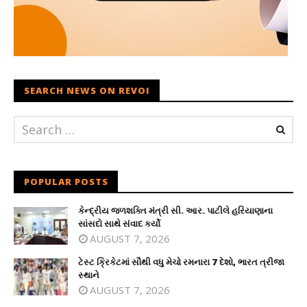
SEARCH NEWS ON REVOI
POPULAR POSTS
કેન્દ્રીય જળશક્તિ મંત્રી સી. આર. પાટીલે હરિયાણાના
સાંસદો સાથે સંવાદ કર્યો
AUGUST 7, 2026
ટેસ્ટ ક્રિકેટમાં સૌથી વધુ મેચો રમનારા 7 દેશો, ભારત ત્રીજા
સ્થાને
AUGUST 7, 2026