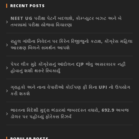
RECENT POSTS
NEET UG પરીક્ષા પેટર્ન બદલાશે, કોમ્પ્યુટર બઝ્ટ અને બે
તબક્કામાં પરીક્ષા યોજવા વિચારણા
રાહુલ ગાંધીના નિવેદન પર કિરેન રિજીજુનો કટાક્ષ, કોંગ્રેસ મહિલા
આરક્ષણ બિલને સમર્થન આપશે
પેપર લીક મુદ્દે કોંગ્રેસનું આંદોલન CJP જેવુ અસરકારક નહીં
હોવાનું શશી થરુરે સ્વિકાર્યું
ગ્રાહકો અને નાના વેપારીઓ કોઈપણ ફી વિના UPI નો ઉપયોગ
કરી શકશે
ભારતના વિદેશી મુદ્રા ભંડારમાં જબરદસ્ત વધારો, 692.9 અબજ
ડૉલર પર પહોંચ્યું ફોરેક્સ રિઝર્વ
POPULAR POSTS