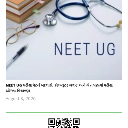
NEET UG પરીક્ષા પેટર્ન બદલાશે, કોમ્પ્યુટર બઝ્ટ અને બે તબક્કામાં પરીક્ષા
યોજવા વિચારણા
August 8, 2026
revoi
editor