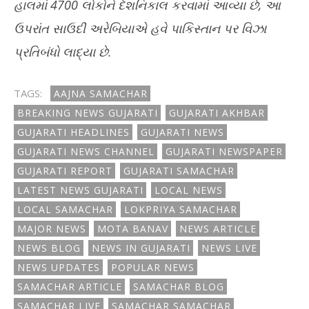
હાલમાં
4700
લોકોને દેશનિકાલ કરવામાં આવ્યા છે
,
આ
ઉપરાંત સાઉદી અરેબિયાએ હવે પાકિસ્તાન પર વિઝા
પ્રતિબંધો લાદ્યા છે.
TAGS:
AAJNA SAMACHAR
BREAKING NEWS GUJARATI
GUJARATI AKHBAR
GUJARATI HEADLINES
GUJARATI NEWS
GUJARATI NEWS CHANNEL
GUJARATI NEWSPAPER
GUJARATI REPORT
GUJARATI SAMACHAR
LATEST NEWS GUJARATI
LOCAL NEWS
LOCAL SAMACHAR
LOKPRIYA SAMACHAR
MAJOR NEWS
MOTA BANAV
NEWS ARTICLE
NEWS BLOG
NEWS IN GUJARATI
NEWS LIVE
NEWS UPDATES
POPULAR NEWS
SAMACHAR ARTICLE
SAMACHAR BLOG
SAMACHAR LIVE
SAMACHAR SAMACHAR