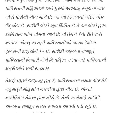
પાકિસ્તાની મહિલાઓ અને પુરુષો અલ્લાહ રસૂલના નામે
લોકો પાસેથી ભીખ માંગે છે
,
આ પાકિસ્તાનની અંદર એક
ઉદ્યોગ છે. સાઉદી લોકો ખૂબ ચિંતિત છે કે આ લોકો હજ
દરમિયાન ભીખ માંગવા આવે છે
,
તો તેમને કેવી રીતે રોકી
શકાય. એટલું જ નહીં પાકિસ્તાનીઓ અરબ દેશોમાં
ડ્રગ્સની દાણચોરી કરે છે.
સાઉદી અરબના રાજદૂત
પાકિસ્તાની ભિખારીઓને નિયંત્રિત કરવા માટે પાકિસ્તાની
મંત્રીઓને મળી રહ્યા છે.
તેમણે વધુમાં જણાવ્યું હતું કે, પાકિસ્તાનના તમામ
એરપોર્ટ
ગૃહમંત્રી મોહસીન નકવીના હાથ નીચે છે
,
એન્ટી
નાર્કોટિક્સ તેમના હાથ નીચે છે
,
તેથી જ તેમણે સાઉદી
અરબના રાજદૂત સમક્ષ સ્પષ્ટતા આપવી પડી રહી છે.