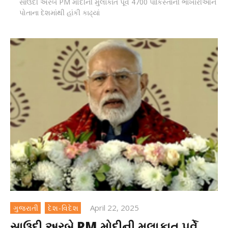
સાઉદી અરબે PM મોદીની મુલાકાત પૂર્વે 4700 પાકિસ્તાની ભાખારીઓને
પોતાના દેશમાંથી હાંકી કાઢ્યાં
April 22, 2025
ગુજરાતી
દેશ-વિદેશ
સાઉદી અરબે PM મોદીની મુલાકાત પૂર્વે