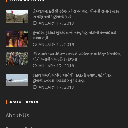
ડોકલામમાં ફરીથી ડ્રેગનનો સળવળાટ, ચીનની સેનાનું સડક
નિર્માણ કાર્ય પૂર્ણતાના આરે
JANUARY 17, 2019
મુંબઈમાં ફરીથી ખુલશે ડાન્સ બાર, પણ નોટોનો વરસાદ થઈ
શકશે નહીં
JANUARY 17, 2019
ઈસ્લામને “ચાઈનિઝ” બનાવશે પાકિસ્તાનના મિત્ર જિનપિંગ,
ચીને બનાવી પંચવર્ષીય યોજના
JANUARY 17, 2019
રફાલ મામલે ચર્ચામાં આવેલી HALની કમાલ, પહેલીવાર
હેલિકોપ્ટરમાંથી મિસાઈલનું પરીક્ષણ
JANUARY 17, 2019
ABOUT REVOI
About-Us