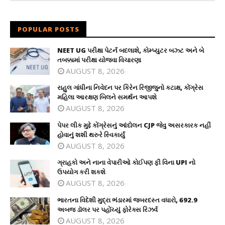
POPULAR POSTS
NEET UG પરીક્ષા પેટર્ન બદલાશે, કોમ્પ્યુટર બઝ્ટ અને બે
તબક્કામાં પરીક્ષા યોજવા વિચારણા
AUGUST 8, 2026
રાહુલ ગાંધીના નિવેદન પર કિરેન રિજીજુનો કટાક્ષ, કોંગ્રેસ
મહિલા આરક્ષણ બિલને સમર્થન આપશે
AUGUST 8, 2026
પેપર લીક મુદ્દે કોંગ્રેસનું આંદોલન CJP જેવુ અસરકારક નહીં
હોવાનું શશી થરુરે સ્વિકાર્યું
AUGUST 8, 2026
ગ્રાહકો અને નાના વેપારીઓ કોઈપણ ફી વિના UPI નો
ઉપયોગ કરી શકશે
AUGUST 8, 2026
ભારતના વિદેશી મુદ્રા ભંડારમાં જબરદસ્ત વધારો, 692.9
અબજ ડૉલર પર પહોંચ્યું ફોરેક્સ રિઝર્વ
AUGUST 8, 2026