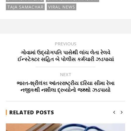
TAJA SAMACHAR
VIRAL NEWS
PREVIOUS
ગોવામાં ઉદ્યોગપતિ પાસેથી લાંચ લેતા રેલવે
ઈન્સ્ટેક્ટર સહિત બે પોલીસ કર્મચારી ઝડપાયાં
NEXT
ભારત-શ્રીલંકા આંતરરાષ્ટ્રીય દરિયા સીમા રેખા
નજીકથી નશીલા દ્રવ્યોનો જથ્થો ઝડપાયો
RELATED POSTS