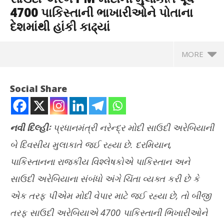
4700 પાકિસ્તાની ભાખારીઓને પોતાના
દેશમાંથી હાંકી કાઢ્યાં
MORE
Social Share
નવી દિલ્હીઃ
પ્રધાનમંત્રી નરેન્દ્ર મોદી સાઉદી અરેબિયાની
બે દિવસીય મુલાકાતે જઈ રહ્યા છે. દરમિયાન
,
પાકિસ્તાનના રાજકીય વિશ્લેષકોએ પાકિસ્તાન અને
સાઉદી અરેબિયાના સંબંધો અંગે ચિંતા વ્યક્ત કરી છે કે
એક તરફ પીએમ મોદી વેપાર માટે જઈ રહ્યા છે
,
તો બીજી
NOW VIEWING
તરફ સાઉદી અરેબિયાએ
4700
પાકિસ્તાની ભિખારીઓને