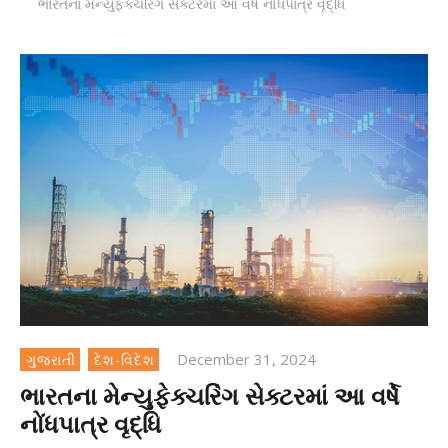
ભારતના મેન્યુફેક્ચરિંગ સેક્ટરમાં આ વર્ષે નોંધપાત્ર વૃદ્ધિ
December 31, 2024
ગુજરાતી
દેશ-વિદેશ
ભારતના મેન્યુફેક્ચરિંગ સેક્ટરમાં આ વર્ષે
નોંધપાત્ર વૃદ્ધિ