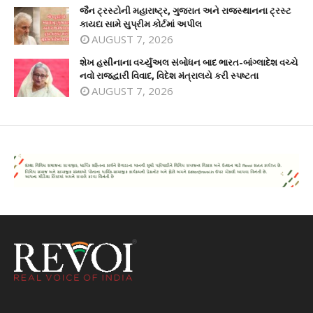
જૈન ટ્રસ્ટોની મહારાષ્ટ્ર, ગુજરાત અને રાજસ્થાનના ટ્રસ્ટ
કાયદા સામે સુપ્રીમ કોર્ટમાં અપીલ
AUGUST 7, 2026
શેખ હસીનાના વર્ચ્યુઅલ સંબોધન બાદ ભારત-બાંગ્લાદેશ વચ્ચે
નવો રાજદ્વારી વિવાદ, વિદેશ મંત્રાલયે કરી સ્પષ્ટતા
AUGUST 7, 2026