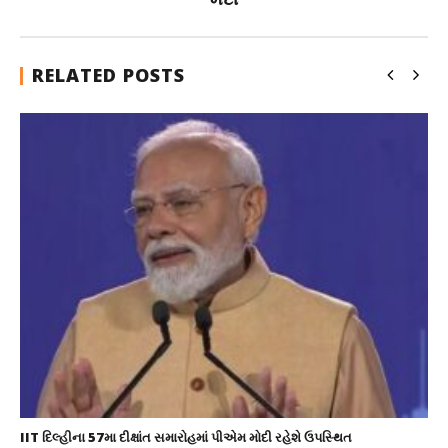
RELATED POSTS
IIT દિલ્હીના 57મા દીક્ષાંત સમારોહમાં પીએમ મોદી રહેશે ઉપસ્થિત