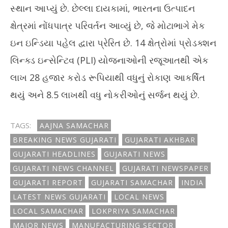
સ્થાન આપ્યું છે. છેલ્લા દાયકામાં, ભારતના ઉત્પાદન
ક્ષેત્રમાં નોંધપાત્ર પરિવર્તન આવ્યું છે, જે મોટાભાગે મેક
ઇન ઇન્ડિયા પહેલ દ્વારા પ્રેરિત છે. 14 ક્ષેત્રોમાં પ્રોડક્શન
લિન્ક્ડ ઇન્સેન્ટિવ (PLI) યોજનાઓની રજૂઆતથી એક
લાખ 28 હજાર કરોડ રૂપિયાથી વધુનું રોકાણ આકર્ષિત
થયું અને 8.5 લાખથી વધુ નોકરીઓનું સર્જન થયું છે.
TAGS:
AAJNA SAMACHAR
BREAKING NEWS GUJARATI
GUJARATI AKHBAR
GUJARATI HEADLINES
GUJARATI NEWS
GUJARATI NEWS CHANNEL
GUJARATI NEWSPAPER
GUJARATI REPORT
GUJARATI SAMACHAR
INDIA
LATEST NEWS GUJARATI
LOCAL NEWS
LOCAL SAMACHAR
LOKPRIYA SAMACHAR
MAJOR NEWS
MANUFACTURING SECTOR