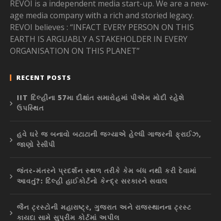
REVOI is a independent media start-up. We are a new-
age media company with a rich and storied legacy.
REVOI believes : “INFACT EVERY PERSON ON THIS
EARTH IS ARGUABLY A STAKEHOLDER IN EVERY
ORGANISATION ON THIS PLANET”
RECENT POSTS
IIT દિલ્હીના 57મા દીક્ષાંત સમારોહમાં પીએમ મોદી રહેશે
ઉપસ્થિત
હવે ઘરે જ બનાવો બટાટાની જગ્યાએ હેલ્ધી ગાજરની ફ્રાઈઝ,
જાણો રેસીપી
જંતર-મંતરને પ્રદર્શન સ્થળ તરીકે કેમ બંધ નથી કરી દેવામાં
આવતું?: દિલ્હી હાઈકોર્ટનો કેન્દ્ર સરકારને સવાલ
જૈન ટ્રસ્ટોની મહારાષ્ટ્ર, ગુજરાત અને રાજસ્થાનના ટ્રસ્ટ
કાયદા સામે સુપ્રીમ કોર્ટમાં અપીલ