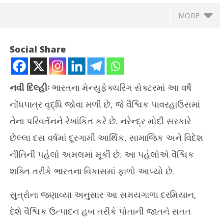
MORE
Social Share
નવી દિલ્હીઃ
ભારતના મેન્યુફેક્ચરિંગ સેક્ટરમાં આ વર્ષે
નોંધપાત્ર વૃદ્ધિ જોવા મળી છે, જે વૈશ્વિક પાવરહાઉસમાં
તેના પરિવર્તનને રેખાંકિત કરે છે. નરેન્દ્ર મોદી સરકારે
છેલ્લા દસ વર્ષમાં દૂરગામી આર્થિક, સામાજિક અને વિદેશ
નીતિની પહેલો અમલમાં મૂકી છે. આ પહેલોએ વૈશ્વિક
NOW VIEWING
શક્તિ તરીકે ભારતના વિકાસમાં ફાળો આપ્યો છે.
ભારતના મેન્યુફેક્ચરિંગ સેક્ટરમાં આ વર્ષે નોંધપાત્ર વૃદ્ધિ
IIT
સુત્રોના જણાવ્યા અનુસાર આ સમયગાળા દરમિયાન,
December
De
31, 2024
31
દેશે વૈશ્વિક ઉત્પાદન હબ તરીકે પોતાની જાતને સતત