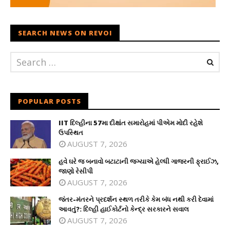
SEARCH NEWS ON REVOI
POPULAR POSTS
IIT દિલ્હીના 57મા દીક્ષાંત સમારોહમાં પીએમ મોદી રહેશે
ઉપસ્થિત
AUGUST 7, 2026
હવે ઘરે જ બનાવો બટાટાની જગ્યાએ હેલ્ધી ગાજરની ફ્રાઈઝ,
જાણો રેસીપી
AUGUST 7, 2026
જંતર-મંતરને પ્રદર્શન સ્થળ તરીકે કેમ બંધ નથી કરી દેવામાં
આવતું?: દિલ્હી હાઈકોર્ટનો કેન્દ્ર સરકારને સવાલ
AUGUST 7, 2026