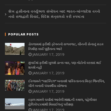
શેખ હસીનાના વર્ચ્યુઅલ સંબોધન બાદ ભારત-બાંગ્લાદેશ વચ્ચે
નવો રાજદ્વારી વિવાદ, વિદેશ મંત્રાલયે કરી સ્પષ્ટતા
POPULAR POSTS
ડોકલામમાં ફરીથી ડ્રેગનનો સળવળાટ, ચીનની સેનાનું સડક
નિર્માણ કાર્ય પૂર્ણતાના આરે
JANUARY 17, 2019
મુંબઈમાં ફરીથી ખુલશે ડાન્સ બાર, પણ નોટોનો વરસાદ થઈ
શકશે નહીં
JANUARY 17, 2019
ઈસ્લામને “ચાઈનિઝ” બનાવશે પાકિસ્તાનના મિત્ર જિનપિંગ,
ચીને બનાવી પંચવર્ષીય યોજના
JANUARY 17, 2019
રફાલ મામલે ચર્ચામાં આવેલી HALની કમાલ, પહેલીવાર
હેલિકોપ્ટરમાંથી મિસાઈલનું પરીક્ષણ
JANUARY 17, 2019