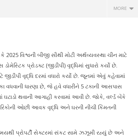
MORE
લે કે 2025 વિશ્વની બીજી સૌથી મોટી અર્થવ્યવસ્થા ચીન માટે
સ ડોમેસ્ટિક પ્રોડક્ટ (જીડીપી) વૃદ્ધિમાં સુધારો કર્યો છે.
ટે જીડીપી વૃદ્ધિ દરમાં વધારો કર્યો છે. જૂનમાં એવું કહેવામાં
વિદ્યા સહાયકોની ભરતી પ્રકિયામાં
સરકારની વચગાળાની ફોર્મુલાને HCએ આપી
રણ્યની નજીકના ગેરકાયદે
મો
8 ટકા વધવાની ધારણા છે, જે હવે વધારીને 5 ટકાની આસપાસ
મંજુરી
ટલો સામે તંત્ર દ્વારા કડક
આજ
ં ઘટાડો થવાની આગાહી કરવામાં આવી છે. જોકે, વર્લ્ડ બેંકે
December
D
27, 2024
er
2
ગરિકોની ઓછી આવક વૃદ્ધિ અને ઘરની નીચી કિંમતની
4
 સમયથી પ્રોપર્ટી સેક્ટરમાં સંકટ સામે ઝઝૂમી રહ્યું છે અને