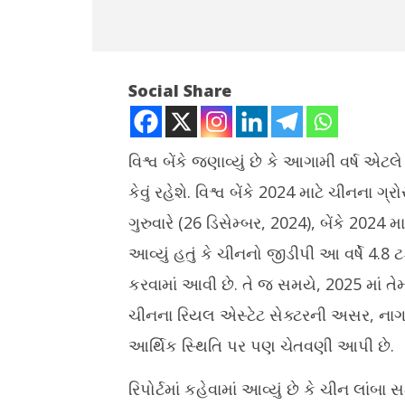
Social Share
વિશ્વ બેંકે જણાવ્યું છે કે આગામી વર્ષ એટ
કેવું રહેશે. વિશ્વ બેંકે 2024 માટે ચીનના ગ્રો
NOW VIEWING
ગુરુવારે (26 ડિસેમ્બર, 2024), બેંકે 2024 મા
રિયલ એસ્ટેટ કટોકટી ચીન માટે આવતા વર્ષે
ગીર અભ્યા
આવ્યું હતું કે ચીનનો જીડીપી આ વર્ષે 4.
પણ મોટો પડકાર બની રહેશે, વર્લ્ડ બેંકની
રિસોર્ટ, હો
ચેતવણી
કાર્યવાહી
કરવામાં આવી છે. તે જ સમયે, 2025 માં તેમા
December
Decemb
ચીનના રિયલ એસ્ટેટ સેક્ટરની અસર, ના
27, 2024
27, 202
આર્થિક સ્થિતિ પર પણ ચેતવણી આપી છે.
રિપોર્ટમાં કહેવામાં આવ્યું છે કે ચીન લાંબા