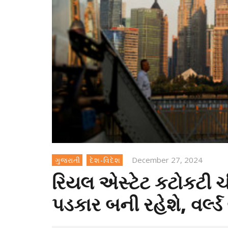
December 27, 2024
ગુજરાતી
દેશ-વિદેશ
રિયલ એસ્ટેટ કટોકટી ચી
પડકાર બની રહેશે, વર્લ્