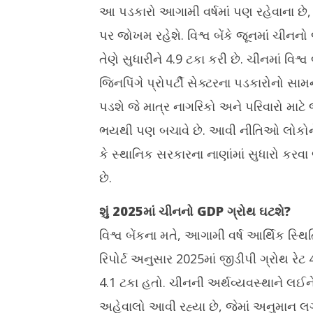
આ પડકારો આગામી વર્ષમાં પણ રહેવાના છે, 
પર જોખમ રહેશે. વિશ્વ બેંકે જૂનમાં ચીનન
તેણે સુધારીને 4.9 ટકા કરી છે. ચીનમાં વિશ્વ બ
જિનપિંગે પ્રોપર્ટી સેક્ટરના પડકારોનો 
પડશે જે માત્ર નાગરિકો અને પરિવારો માટ
ભયથી પણ બચાવે છે. આવી નીતિઓ લોકોને આર
કે સ્થાનિક સરકારના નાણાંમાં સુધારો કરવ
છે.
શું 2025માં ચીનનો GDP ગ્રોથ ઘટશે?
વિશ્વ બેંકના મતે, આગામી વર્ષ આર્થિક સ્થિત
રિપોર્ટ અનુસાર 2025માં જીડીપી ગ્રોથ રે
4.1 ટકા હતો. ચીનની અર્થવ્યવસ્થાને લઈ
અહેવાલો આવી રહ્યા છે, જેમાં અનુમાન લગા