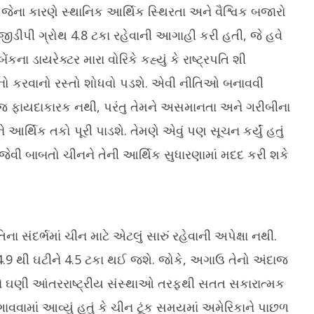
જેના કારણે સ્થાનિક આર્થિક સ્થિરતા અને વૈશ્વિક બજારો
ો જીડીપી ગ્રોથ 4.8 ટકા રહેવાની આગાહી કરી હતી, જે હવે
ેંકના ડાયરેક્ટર મારા વોરિકે કહ્યું કે રાષ્ટ્રપતિ શી
સામનો કરવાનો રસ્તો શોધવો પડશે. એવી નીતિઓ બનાવવી
ે જ ફાયદાકારક નથી, પરંતુ તેમને અસમાનતા અને ગરીબીના
્થિક તકો પૂરી પાડશે. તેમણે એવું પણ સૂચન કર્યું હતું
ા જેવી બાબતો ચીનને તેની આર્થિક સુધારણામાં મદદ કરી શકે
િના સંદર્ભમાં ચીન માટે એટલું સારું રહેવાની અપેક્ષા નથી.
ટ 4.9 થી ઘટીને 4.5 ટકા થઈ જશે. જોકે, અગાઉ તેનો અંદાજ
ને ઘણી આંતરરાષ્ટ્રીય સંસ્થાઓ તરફથી સતત સકારાત્મક
વવામાં આવ્યું હતું કે ચીન ટૂંક સમયમાં અમેરિકાને પાછળ