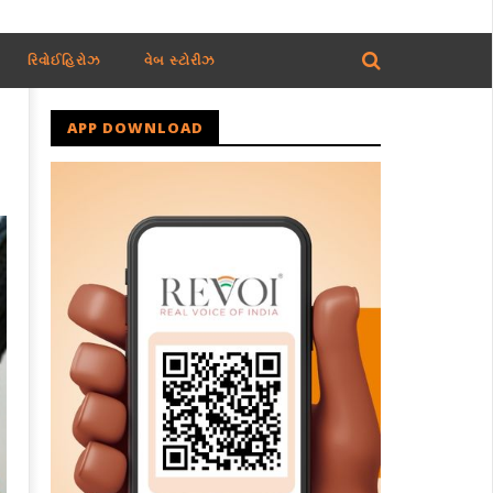
રિવોઈહિરોઝ
વેબ સ્ટોરીઝ
APP DOWNLOAD