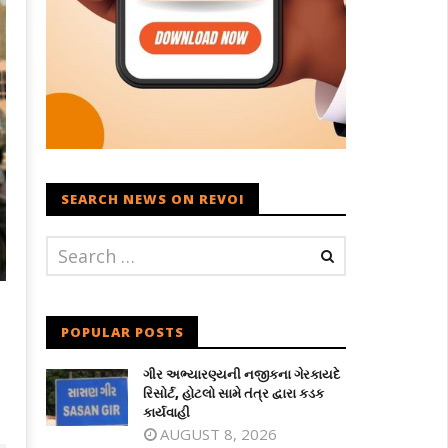
SEARCH NEWS ON REVOI
POPULAR POSTS
ગીર અભ્યારણ્યની નજીકના ગેરકાયદે
રિસોર્ટ, હોટલો સામે તંત્ર દ્વારા કડક
કાર્યવાહી
AUGUST 8, 2026