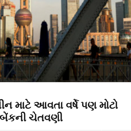
ન માટે આવતા વર્ષે પણ મોટો
ડ બેંકની ચેતવણી