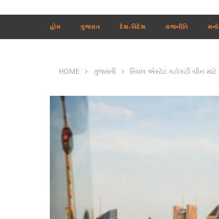
હોમ
ગુજરાત
દેશ-વિદેશ
રાજનીતિ
મનો
HOME
ગુજરાતી
રિયલ એસ્ટેટ કટોકટી ચીન માટે આ