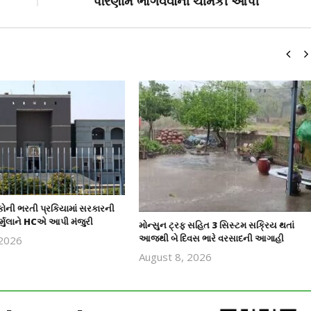
પરિણામ ભોગવવાની ચીમકી આપી
કોની ભરતી પ્રકિયામાં સરકારની
ર્મુલાને HCએ આપી મંજુરી
મોન્સુન ટ્રફ સહિત 3 સિસ્ટમ સક્રિય થતાં
આજથી બે દિવસ ભારે વરસાદની આગાહી
 2026
revoi
August 8, 2026
editor
revoi
editor