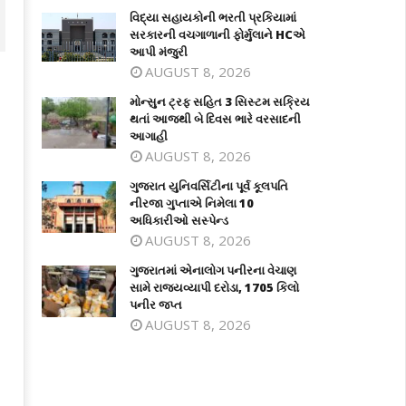
વિદ્યા સહાયકોની ભરતી પ્રકિયામાં
સરકારની વચગાળાની ફોર્મુલાને HCએ
આપી મંજુરી
AUGUST 8, 2026
મોન્સુન ટ્રફ સહિત 3 સિસ્ટમ સક્રિય
થતાં આજથી બે દિવસ ભારે વરસાદની
આગાહી
AUGUST 8, 2026
ગુજરાત યુનિવર્સિટીના પૂર્વ કૂલપતિ
નીરજા ગુપ્તાએ નિમેલા 10
અધિકારીઓ સસ્પેન્ડ
AUGUST 8, 2026
ન્સુન ટ્રફ સહિત 3 સિસ્ટમ સક્રિય થતાં
ગુજરાત યુનિવર્સિટીના પૂર્વ કૂલપતિ નીરજા
થી બે દિવસ ભારે વરસાદની આગાહી
ગુપ્તાએ નિમેલા 10 અધિકારીઓ સસ્પેન્ડ
ગુજરાતમાં એનાલોગ પનીરના વેચાણ
ecember
December
સામે રાજ્યવ્યાપી દરોડા, 1705 કિલો
પનીર જપ્ત
7, 2024
27, 2024
AUGUST 8, 2026