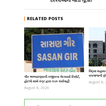
છોકરાઓની જોડી તૂટશે?
RELATED POSTS
વિદ્યા સહાય
વચગાળાની ફો
ગીર અભ્યારણ્યની નજીકના ગેરકાયદે રિસોર્ટ,
હોટલો સામે તંત્ર દ્વારા કડક કાર્યવાહી
August 8,
August 8, 2026
revoi
editor