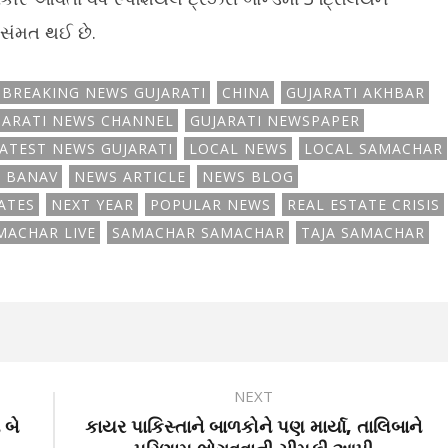
સંમત થઈ છે.
BREAKING NEWS GUJARATI
CHINA
GUJARATI AKHBAR
JARATI NEWS CHANNEL
GUJARATI NEWSPAPER
ATEST NEWS GUJARATI
LOCAL NEWS
LOCAL SAMACHAR
 BANAV
NEWS ARTICLE
NEWS BLOG
ATES
NEXT YEAR
POPULAR NEWS
REAL ESTATE CRISIS
MACHAR LIVE
SAMACHAR SAMACHAR
TAJA SAMACHAR
NEXT
 બે
કાયર પાકિસ્તાને બાળકોને પણ માર્યા, તાલિબાને