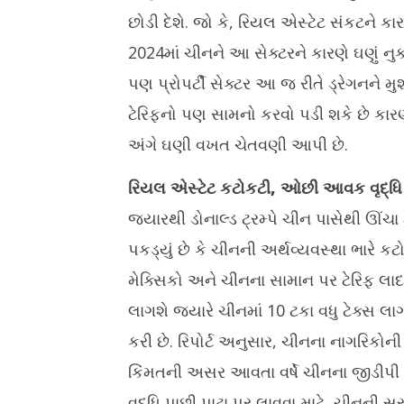
છોડી દેશે. જો કે, રિયલ એસ્ટેટ સંકટને કા
2024માં ચીનને આ સેક્ટરને કારણે ઘણું નુકસાન
પણ પ્રોપર્ટી સેક્ટર આ જ રીતે ડ્રેગનને મુ
ટેરિફનો પણ સામનો કરવો પડી શકે છે કારણ ક
અંગે ઘણી વખત ચેતવણી આપી છે.
રિયલ એસ્ટેટ કટોકટી, ઓછી આવક વૃદ્ધિ 
જ્યારથી ડોનાલ્ડ ટ્રમ્પે ચીન પાસેથી ઊંચ
પકડ્યું છે કે ચીનની અર્થવ્યવસ્થા ભારે કટો
મેક્સિકો અને ચીનના સામાન પર ટેરિફ લાદવાન
લાગશે જ્યારે ચીનમાં 10 ટકા વધુ ટેક્સ લા
કરી છે. રિપોર્ટ અનુસાર, ચીનના નાગરિકો
કિંમતની અસર આવતા વર્ષે ચીનના જીડીપી
વૃદ્ધિ પાછી પાટા પર લાવવા માટે, ચીનની સર