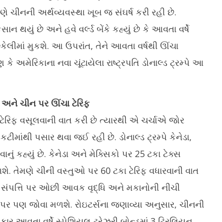
રણે ચીનની અર્થવ્યવસ્થા ખૂબ જ સંઘર્ષ કરી રહી છે.
 થયું છે અને હવે વર્લ્ડ બેંકે કહ્યું છે કે આવતા વર્ષે
શ્કેલીમાં મુકશે. આ ઉપરાંત, તેને આવતા વર્ષથી ઊંચા
ે અમેરિકાના નવા ચૂંટાયેલા રાષ્ટ્રપતિ ડોનાલ્ડ ટ્રમ્પે આ
અને ચીન પર ઊંચા ટેરિફ
ા ટેરિફ વસૂલવાની વાત કરી છે ત્યારથી એ ચર્ચાએ જોર
કટીમાંથી પસાર થવા જઈ રહી છે. ડોનાલ્ડ ટ્રમ્પે કેનેડા,
ું કહ્યું છે. કેનેડા અને મેક્સિકો પર 25 ટકા ટેક્સ
ગશે. તેમણે ચીની વસ્તુઓ પર 60 ટકા ટેરિફ વધારવાની વાત
ની સંપત્તિ પર ઓછી આવક વૃદ્ધિ અને મકાનોની નીચી
 પર પણ જોવા મળશે. રોઇટર્સના જણાવ્યા અનુસાર, ચીનની
કાર આવતા વર્ષે સ્પેશિયલ ટ્રેઝરી બોન્ડમાં 3 ટ્રિલિયન