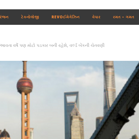
રંજન
ટેકનોલોજી
REVOઈમેગેઝિન
વેપાર
રમત – ગમત
વતા વર્ષે પણ મોટો પડકાર બની રહેશે, વર્લ્ડ બેંકની ચેતવણી