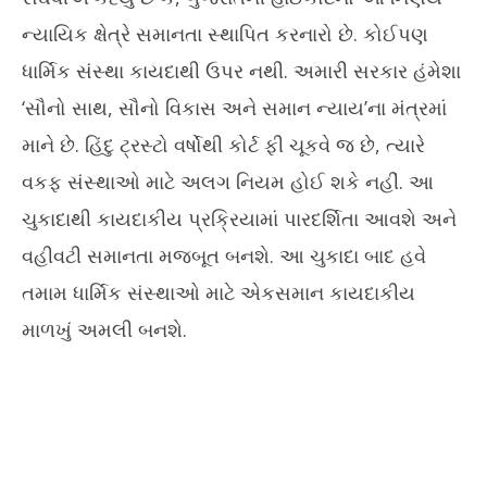
ન્યાયિક ક્ષેત્રે સમાનતા સ્થાપિત કરનારો છે. કોઈપણ
ધાર્મિક સંસ્થા કાયદાથી ઉપર નથી. અમારી સરકાર હંમેશા
‘સૌનો સાથ, સૌનો વિકાસ અને સમાન ન્યાય’ના મંત્રમાં
માને છે. હિંદુ ટ્રસ્ટો વર્ષોથી કોર્ટ ફી ચૂકવે જ છે, ત્યારે
વકફ સંસ્થાઓ માટે અલગ નિયમ હોઈ શકે નહીં. આ
ચુકાદાથી કાયદાકીય પ્રક્રિયામાં પારદર્શિતા આવશે અને
વહીવટી સમાનતા મજબૂત બનશે. આ ચુકાદા બાદ હવે
તમામ ધાર્મિક સંસ્થાઓ માટે એકસમાન કાયદાકીય
માળખું અમલી બનશે.