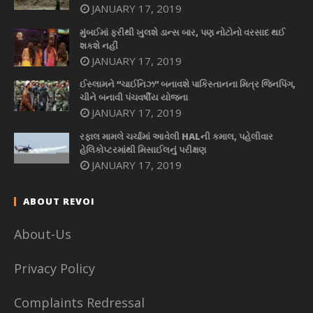
JANUARY 17, 2019
મુંબઈમાં ફરીથી ખુલશે ડાન્સ બાર, પણ નોટોનો વરસાદ થઈ
શકશે નહીં
JANUARY 17, 2019
ઈસ્લામને “ચાઈનિઝ” બનાવશે પાકિસ્તાનના મિત્ર જિનપિંગ,
ચીને બનાવી પંચવર્ષીય યોજના
JANUARY 17, 2019
રફાલ મામલે ચર્ચામાં આવેલી HALની કમાલ, પહેલીવાર
હેલિકોપ્ટરમાંથી મિસાઈલનું પરીક્ષણ
JANUARY 17, 2019
ABOUT REVOI
About-Us
Privacy Policy
Complaints Redressal