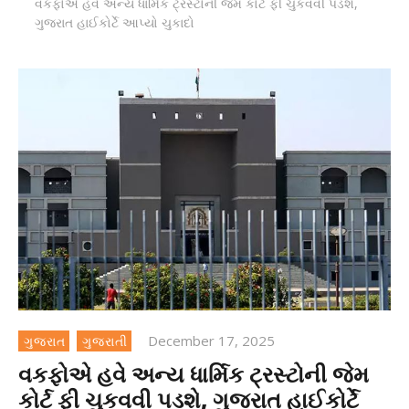
વકફોએ હવે અન્ય ધાર્મિક ટ્રસ્ટોની જેમ કોર્ટ ફી ચુકવવી પડશે,
ગુજરાત હાઈકોર્ટે આપ્યો ચુકાદો
December 17, 2025
ગુજરાત
ગુજરાતી
વકફોએ હવે અન્ય ધાર્મિક ટ્રસ્ટોની જેમ
કોર્ટ ફી ચુકવવી પડશે, ગુજરાત હાઈકોર્ટે