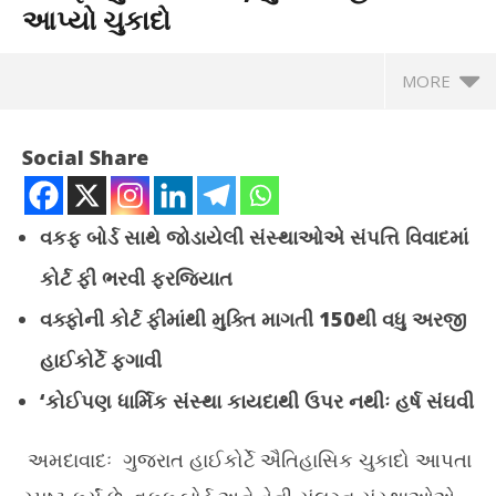
આપ્યો ચુકાદો
MORE
Social Share
વકફ બોર્ડ સાથે જોડાયેલી સંસ્થાઓએ સંપત્તિ વિવાદમાં
કોર્ટ ફી ભરવી ફરજિયાત
વક્ફોની કોર્ટ ફીમાંથી મુક્તિ માગતી
150
થી વધુ અરજી
હાઈકોર્ટે ફગાવી
NOW VIEWING
‘
કોઈપણ ધાર્મિક સંસ્થા કાયદાથી ઉપર નથીઃ હર્ષ સંઘવી
વકફોએ હવે અન્ય ધાર્મિક ટ્રસ્ટોની જેમ કોર્ટ ફી ચુકવવી પડશે, ગુજરાત
હાઈકોર્ટે આપ્યો ચુકાદો
અમદાવાદઃ ગુજરાત હાઈકોર્ટે ઐતિહાસિક ચુકાદો આપતા
ગુજ
December
દેશ
17, 2025