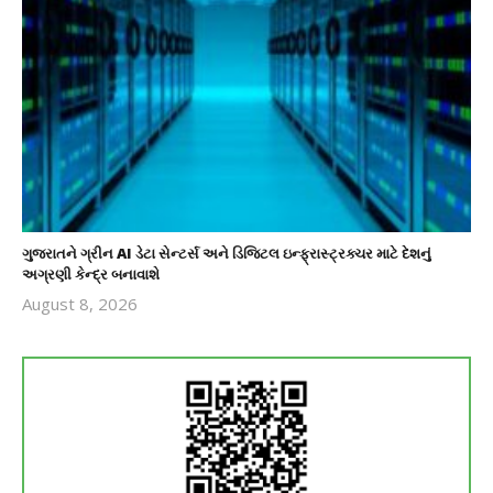
ગુજરાતને ગ્રીન AI ડેટા સેન્ટર્સ અને ડિજિટલ ઇન્ફ્રાસ્ટ્રક્ચર માટે દેશનું
અગ્રણી કેન્દ્ર બનાવાશે
August 8, 2026
revoi
editor