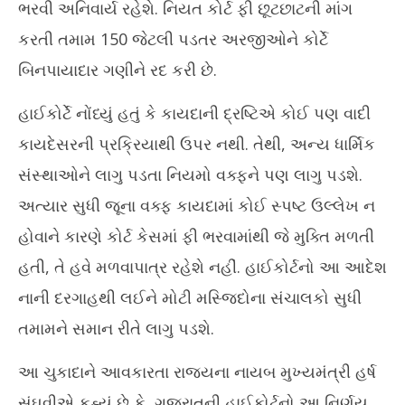
ભરવી અનિવાર્ય રહેશે. નિયત કોર્ટ ફી છૂટછાટની માંગ
કરતી તમામ 150 જેટલી પડતર અરજીઓને કોર્ટે
બિનપાયાદાર ગણીને રદ કરી છે.
હાઈકોર્ટે નોંધ્યું હતું કે કાયદાની દ્રષ્ટિએ કોઈ પણ વાદી
કાયદેસરની પ્રક્રિયાથી ઉપર નથી. તેથી, અન્ય ધાર્મિક
સંસ્થાઓને લાગુ પડતા નિયમો વક્ફને પણ લાગુ પડશે.
અત્યાર સુધી જૂના વક્ફ કાયદામાં કોઈ સ્પષ્ટ ઉલ્લેખ ન
હોવાને કારણે કોર્ટ કેસમાં ફી ભરવામાંથી જે મુક્તિ મળતી
હતી, તે હવે મળવાપાત્ર રહેશે નહીં. હાઈકોર્ટનો આ આદેશ
નાની દરગાહથી લઈને મોટી મસ્જિદોના સંચાલકો સુધી
તમામને સમાન રીતે લાગુ પડશે.
આ ચુકાદાને આવકારતા રાજ્યના નાયબ મુખ્યમંત્રી હર્ષ
સંઘવીએ કહ્યું છે કે, ગુજરાતની હાઈકોર્ટનો આ નિર્ણય