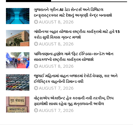
ગુજરાતને ગ્રીન AI ડેટા સેન્ટર્સ અને ડિજિટલ
ઇન્ફ્રાસ્ટ્રક્ચર માટે દેશનું અગ્રણી કેન્દ્ર બનાવાશે
AUGUST 8, 2026
ગાંધીનગર બહાર યોજાતા રાષ્ટ્રીય કાર્યક્રમો માટે હવે 15
કરોડ સુધી વિકાસ ગ્રાન્ટ મળશે
AUGUST 8, 2026
પાલિતાણાના હણોલ ગામે ‘ફિટ ઈન્ડિયા–સન્ડેઝ ઑન
સાયકલ’નો રાષ્ટ્રીય કાર્યક્રમ યોજાશે
AUGUST 8, 2026
જુલાઈ મહિનામાં વાહન બજારમાં રેકોર્ડ વેચાણ, કાર અને
ઈલેક્ટ્રિક વાહનોની ડિમાન્ડ વધી
AUGUST 7, 2026
વોટ્સએપ એકાઉન્ટ હેક કરવાની નવી તરકીબ, ઝિપ
ફાઇલોથી સાવધ રહેવા ગૃહ મંત્રાલયની અપીલ
AUGUST 7, 2026