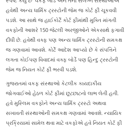
સ્પષ્ટ કર્યું છે વકફ બોર્ડ અને તેની સંલગ્ન સંસ્થાઓએ
De
હવેથી અન્ય ધાર્મિક ટ્રસ્ટોની જેમ જ કોર્ટ ફી ચૂકવવી
17
પડશે. આ સાથે જ હાઈકોર્ટે કોર્ટ ફીમાંથી મુક્તિ માંગતી
વકફોની આશરે 150 જેટલી અરજીઓને એકસાથે ફગાવી
દીધી છે. હવેથી વક્ફ પણ અન્ય ધાર્મિક ટ્રસ્ટોની સમકક્ષ
જ ગણવામાં આવશે. કોર્ટે આદેશ આપ્યો છે કે સંપત્તિને
લગતા કોઈપણ વિવાદમાં વક્ફ બોર્ડે પણ હિન્દુ ટ્રસ્ટોની
જેમ જ નિયત કોર્ટ ફી ભરવી પડશે.
ગુજરાતમાં વકફ સંસ્થાઓ કેટલીક કાયદાકીય
જોગવાઈઓ હેઠળ કોર્ટ ફીમાં છૂટછાટનો લાભ લેતી હતી.
હવે મુસ્લિમ વકફોને અન્ય ધાર્મિક ટ્રસ્ટો અથવા
સખાવતી સંસ્થાઓની સમકક્ષ ગણવામાં આવશે. ન્યાયિક
પ્રક્રિયામાં સામેલ થવા માટે વકફોએ હવે નિયત કોર્ટ ફી