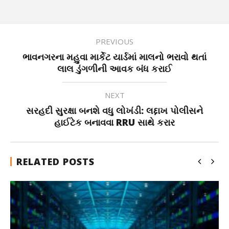
PREVIOUS
ભાવનગરના મહુવા માર્કેટ યાર્ડમાં માલનો ભરાવો થતાં
લાલ ડુંગળીની આવક બંધ કરાઈ
NEXT
સરહદી સુરક્ષા બનશે વધુ લોખંડી: લદ્દાખ પોલીસને
હાઈટેક બનાવવા RRU સાથે કરાર
RELATED POSTS