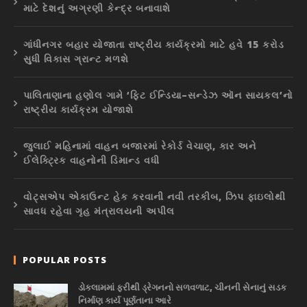
માટે દેશનું અગ્રણી કેન્દ્ર બનાવાશે
ગાંધીનગર બહાર યોજાતા રાષ્ટ્રીય કાર્યક્રમો માટે હવે 15 કરોડ
સુધી વિકાસ ગ્રાન્ટ મળશે
પાલિતાણાના હણોલ ગામે ‘ફિટ ઈન્ડિયા–સન્ડેઝ ઑન સાયકલ’નો
રાષ્ટ્રીય કાર્યક્રમ યોજાશે
જુલાઈ મહિનામાં વાહન બજારમાં રેકોર્ડ વેચાણ, કાર અને
ઈલેક્ટ્રિક વાહનોની ડિમાન્ડ વધી
વોટ્સએપ એકાઉન્ટ હેક કરવાની નવી તરકીબ, ઝિપ ફાઇલોથી
સાવધ રહેવા ગૃહ મંત્રાલયની અપીલ
POPULAR POSTS
ડોકલામમાં ફરીથી ડ્રેગનનો સળવળાટ, ચીનની સેનાનું સડક
નિર્માણ કાર્ય પૂર્ણતાના આરે