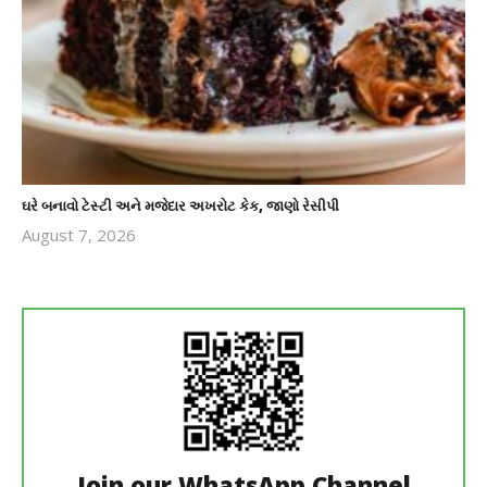
ઘરે બનાવો ટેસ્ટી અને મજેદાર અખરોટ કેક, જાણો રેસીપી
August 7, 2026
revoi
editor
Join our WhatsApp Channel