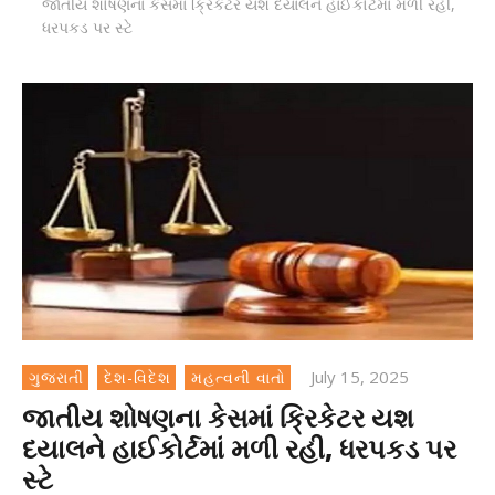
જાતીય શોષણના કેસમાં ક્રિકેટર યશ દયાલને હાઈકોર્ટમાં મળી રહી,
ધરપકડ પર સ્ટે
July 15, 2025
ગુજરાતી
દેશ-વિદેશ
મહત્વની વાતો
જાતીય શોષણના કેસમાં ક્રિકેટર યશ
દયાલને હાઈકોર્ટમાં મળી રહી, ધરપકડ પર
સ્ટે