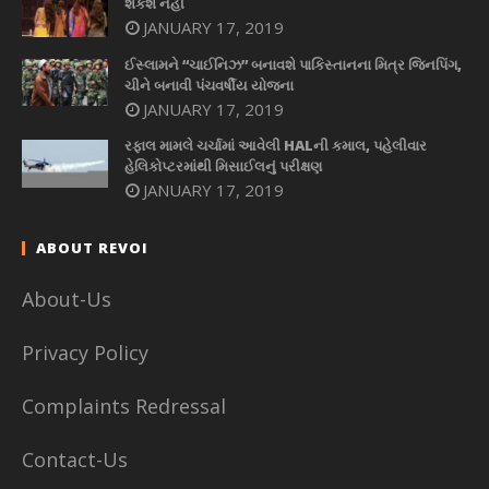
શકશે નહીં
JANUARY 17, 2019
ઈસ્લામને “ચાઈનિઝ” બનાવશે પાકિસ્તાનના મિત્ર જિનપિંગ,
ચીને બનાવી પંચવર્ષીય યોજના
JANUARY 17, 2019
રફાલ મામલે ચર્ચામાં આવેલી HALની કમાલ, પહેલીવાર
હેલિકોપ્ટરમાંથી મિસાઈલનું પરીક્ષણ
JANUARY 17, 2019
ABOUT REVOI
About-Us
Privacy Policy
Complaints Redressal
Contact-Us