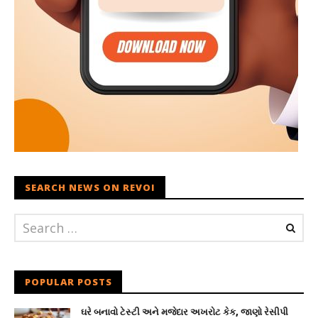
SEARCH NEWS ON REVOI
POPULAR POSTS
ઘરે બનાવો ટેસ્ટી અને મજેદાર અખરોટ કેક, જાણો રેસીપી