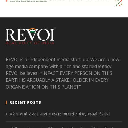
REVOI is a independent media start-up. We are a new-
age media company with a rich and storied legacy.
REVOI believes : “INFACT EVERY PERSON ON THIS
EARTH IS ARGUABLY A STAKEHOLDER IN EVERY
ORGANISATION ON THIS PLANET”
RECENT POSTS
ઘરે બનાવો ટેસ્ટી અને મજેદાર અખરોટ કેક, જાણો રેસીપી