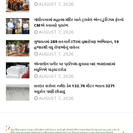
AUGUST 7, 2026
ગાંધીનગરમાં મહાત્મા મંદિર ખાતે ટ્રાવેલ એન્ડ ટુરિઝમ ફેરનો
CMએ કરાવ્યો પ્રારંભ
AUGUST 7, 2026
ગુજરાતમાં 289 સરકારી ITIમાં વૃક્ષારોપણ અભિયાન, 10
હજારથી વધુ રોપાઓનું વાવેતર
AUGUST 7, 2026
એનાલોગ પનીર પર પ્રતિબંધ મુકાયા બાદ અમદાવાદમાં
મ્યુનિએ પાડ્યા દરોડા
AUGUST 7, 2026
સરદાર સરોવર નર્મદા ડેમ 132.70 મીટર ભરાતા 3271
ક્યુસેક પાણી છોડાયું
AUGUST 7, 2026