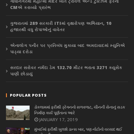
ગાંધીનગરમાં મહાત્મા મંદિર ખાતે ટ્રાવેલ એન્ડ ટુરિઝમ ફેરનો
CMએ કરાવ્યો પ્રારંભ
ગુજરાતમાં 289 સરકારી ITIમાં વૃક્ષારોપણ અભિયાન, 10
હજારથી વધુ રોપાઓનું વાવેતર
એનાલોગ પનીર પર પ્રતિબંધ મુકાયા બાદ અમદાવાદમાં મ્યુનિએ
પાડ્યા દરોડા
સરદાર સરોવર નર્મદા ડેમ 132.70 મીટર ભરાતા 3271 ક્યુસેક
પાણી છોડાયું
POPULAR POSTS
ડોકલામમાં ફરીથી ડ્રેગનનો સળવળાટ, ચીનની સેનાનું સડક
નિર્માણ કાર્ય પૂર્ણતાના આરે
JANUARY 17, 2019
મુંબઈમાં ફરીથી ખુલશે ડાન્સ બાર, પણ નોટોનો વરસાદ થઈ