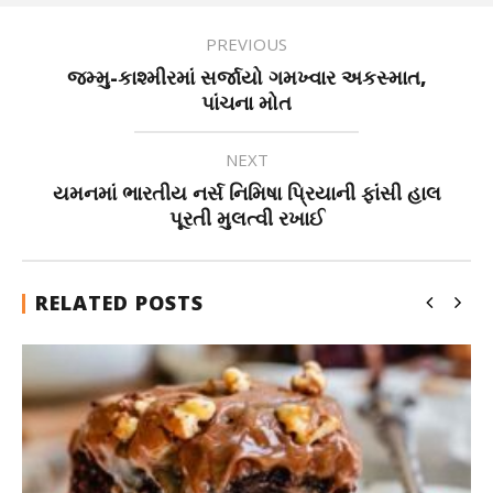
PREVIOUS
જમ્મુ-કાશ્મીરમાં સર્જાયો ગમખ્વાર અકસ્માત,
પાંચના મોત
NEXT
યમનમાં ભારતીય નર્સ નિમિષા પ્રિયાની ફાંસી હાલ
પૂરતી મુલત્વી રખાઈ
RELATED POSTS