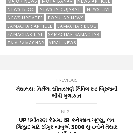
MAJOR NEWS
MOTA BANAV
NEWS ARTICLE
NEWS BLOG
NEWS IN GUJARATI
NEWS LIVE
NEWS UPDATES
POPULAR NEWS
SAMACHAR ARTICLE
SAMACHAR BLOG
SAMACHAR LIVE
SAMACHAR SAMACHAR
TAJA SAMACHAR
VIRAL NEWS
PREVIOUS
મેઘાલય: નિર્મલા સીતારમણે લિવિંગ રુટ બ્રિજની
લીધી મુલાકાત
NEXT
UP ધર્માંતરણ કેસમાં ISI કનેક્શન ખૂલ્યું, લવ
જિહાદ માટે છાંગુર બાબુએ 3000 યુવાનોને તૈયાર