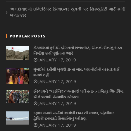
અમદાવાદમાં ઇન્ટિરિયર ડિઝાઇનર યુવતી પર સિક્યુરિટી ગાર્ડે કર્યો
બળાત્કાર
POPULAR POSTS
ડોકલામમાં ફરીથી ડ્રેગનનો સળવળાટ, ચીનની સેનાનું સડક
નિર્માણ કાર્ય પૂર્ણતાના આરે
JANUARY 17, 2019
મુંબઈમાં ફરીથી ખુલશે ડાન્સ બાર, પણ નોટોનો વરસાદ થઈ
શકશે નહીં
JANUARY 17, 2019
ઈસ્લામને “ચાઈનિઝ” બનાવશે પાકિસ્તાનના મિત્ર જિનપિંગ,
ચીને બનાવી પંચવર્ષીય યોજના
JANUARY 17, 2019
રફાલ મામલે ચર્ચામાં આવેલી HALની કમાલ, પહેલીવાર
હેલિકોપ્ટરમાંથી મિસાઈલનું પરીક્ષણ
JANUARY 17, 2019