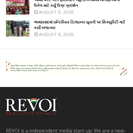
ઉકેલ માટે કર્યુ ઉગ્ર પ્રદર્શન
AUGUST 9, 2026
અમદાવાદમાં ઇન્ટિરિયર ડિઝાઇનર યુવતી પર સિક્યુરિટી ગાર્ડે
કર્યો બળાત્કાર
AUGUST 9, 2026
REVOI is a independent media start-up. We are a new-