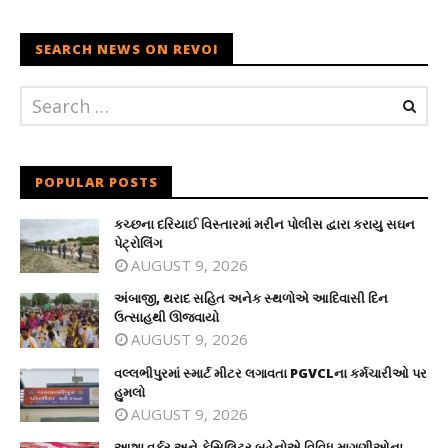
SEARCH NEWS ON REVOI
POPULAR POSTS
કચ્છના દરિયાઈ વિસ્તારમાં મરીન પોલીસ દ્વારા કરાયુ સઘન
પેટ્રોલિંગ
AUGUST 9, 2026
અંબાજી, થરાદ સહિત અનેક સ્થળોએ આદિવાસી દિન
ઉત્સાહથી ઊજવાયો
AUGUST 9, 2026
વલ્લભીપુરમાં સ્માર્ટ મીટર લગાવતા PGVCLના કર્મચારીઓ પર
હુમલો
AUGUST 9, 2026
આશા વર્કર અને ફેસિલિટર બહેનોએ વિવિધ માગણીઓના