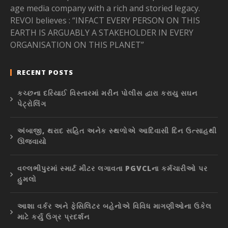
age media company with a rich and storied legacy.
REVOI believes : “INFACT EVERY PERSON ON THIS
EARTH IS ARGUABLY A STAKEHOLDER IN EVERY
ORGANISATION ON THIS PLANET”
RECENT POSTS
કચ્છના દરિયાઈ વિસ્તારમાં મરીન પોલીસ દ્વારા કરાયુ સઘન
પેટ્રોલિંગ
અંબાજી, થરાદ સહિત અનેક સ્થળોએ આદિવાસી દિન ઉત્સાહથી
ઊજવાયો
વલ્લભીપુરમાં સ્માર્ટ મીટર લગાવતા PGVCLના કર્મચારીઓ પર
હુમલો
આશા વર્કર અને ફેસિલિટર બહેનોએ વિવિધ માગણીઓના ઉકેલ
માટે કર્યુ ઉગ્ર પ્રદર્શન