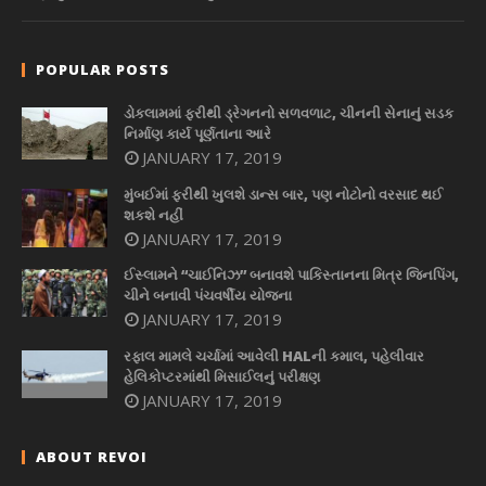
POPULAR POSTS
ડોકલામમાં ફરીથી ડ્રેગનનો સળવળાટ, ચીનની સેનાનું સડક
નિર્માણ કાર્ય પૂર્ણતાના આરે
JANUARY 17, 2019
મુંબઈમાં ફરીથી ખુલશે ડાન્સ બાર, પણ નોટોનો વરસાદ થઈ
શકશે નહીં
JANUARY 17, 2019
ઈસ્લામને “ચાઈનિઝ” બનાવશે પાકિસ્તાનના મિત્ર જિનપિંગ,
ચીને બનાવી પંચવર્ષીય યોજના
JANUARY 17, 2019
રફાલ મામલે ચર્ચામાં આવેલી HALની કમાલ, પહેલીવાર
હેલિકોપ્ટરમાંથી મિસાઈલનું પરીક્ષણ
JANUARY 17, 2019
ABOUT REVOI