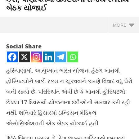
બેઠક યોજાઈ
MORE
Social Share
હરિયાણામાં, આયુષ્માન ભારત યોજના હેઠળ ખાનગી
હોસ્પિટલોને બાકી રકમ ન ચૂકવવાને કારણે વિવાદ વધુ ઘેરો
બની રહ્યો છે. પરિસ્થિતિ એવી છે કે ખાનગી હોસ્પિટલો
છેલ્લા 17 દિવસથી યોજનાના દર્દીઓની સારવાર કરી રહી
નથી. શનિવારે હિસારમાં ઇન્ડિયન મેડિકલ
NOW VIEWING
એસોસિએશનની એક બેઠક યોજાઈ હતી.
હરિયાણાની 655 હોસ્પિટલોએ સારવાર બંધ કરી, પાણીપતમાં ડોકટરોની
દેશ
IMA જિલ્લા પ્રમુખ ડૉ. રેણુ છાબરા ભાટિયાએ જણાવ્યું
રાજ્ય સ્તરીય બેઠક યોજાઈ
રેડ