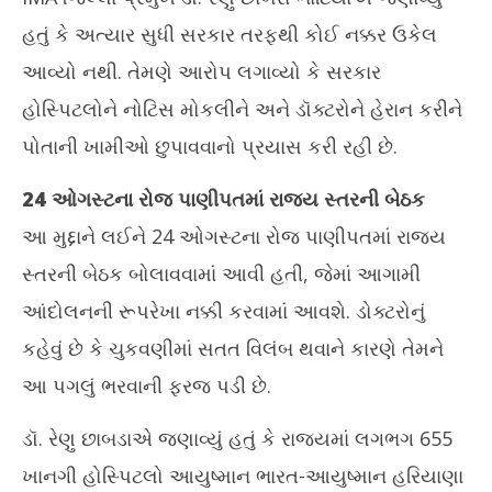
August
Au
હતું કે અત્યાર સુધી સરકાર તરફથી કોઈ નક્કર ઉકેલ
24,
24
આવ્યો નથી. તેમણે આરોપ લગાવ્યો કે સરકાર
2025
20
હોસ્પિટલોને નોટિસ મોકલીને અને ડૉક્ટરોને હેરાન કરીને
પોતાની ખામીઓ છુપાવવાનો પ્રયાસ કરી રહી છે.
24 ઓગસ્ટના રોજ પાણીપતમાં રાજ્ય સ્તરની બેઠક
આ મુદ્દાને લઈને 24 ઓગસ્ટના રોજ પાણીપતમાં રાજ્ય
સ્તરની બેઠક બોલાવવામાં આવી હતી, જેમાં આગામી
આંદોલનની રૂપરેખા નક્કી કરવામાં આવશે. ડોક્ટરોનું
કહેવું છે કે ચુકવણીમાં સતત વિલંબ થવાને કારણે તેમને
આ પગલું ભરવાની ફરજ પડી છે.
ડૉ. રેણુ છાબડાએ જણાવ્યું હતું કે રાજ્યમાં લગભગ 655
ખાનગી હોસ્પિટલો આયુષ્માન ભારત-આયુષ્માન હરિયાણા