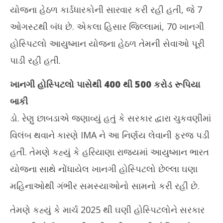
યોજના હેઠળ કાર્ડધારકોની સારવાર કરી રહી હતી, જે 7
ઓગસ્ટથી બંધ છે. એકલા હિસાર જિલ્લામાં, 70 ખાનગી
હોસ્પિટલો આયુષ્માન યોજના હેઠળ તેમની સેવાઓ પૂરી
પાડી રહી હતી.
ખાનગી હોસ્પિટલો પાસેથી 400 થી 500 કરોડ રૂપિયા
બાકી
ડો. રેણુ છાબડાએ જણાવ્યું હતું કે સરકાર દ્વારા ચુકવણીમાં
વિલંબ થવાને કારણે IMA ને આ નિર્ણય લેવાની ફરજ પડી
હતી. તેમણે કહ્યું કે હરિયાણા રાજ્યમાં આયુષ્માન ભારત
યોજના સાથે નોંધાયેલ ખાનગી હોસ્પિટલો છેલ્લા ઘણા
મહિનાઓથી ગંભીર સમસ્યાઓનો સામનો કરી રહી છે.
તેમણે કહ્યું કે માર્ચ 2025 થી ઘણી હોસ્પિટલોને સરકાર