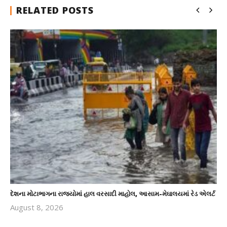
RELATED POSTS
દેશના મોટાભાગના રાજ્યોમાં હાલ વરસાદી માહોલ, આસામ-મેઘાલયમાં રેડ એલર્ટ
August 8, 2026
revoi