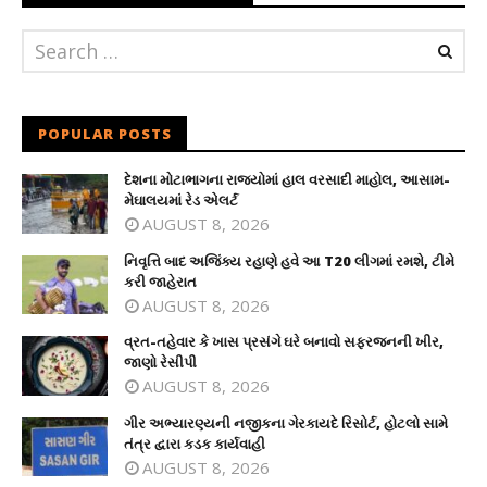
POPULAR POSTS
દેશના મોટાભાગના રાજ્યોમાં હાલ વરસાદી માહોલ, આસામ-
મેઘાલયમાં રેડ એલર્ટ
AUGUST 8, 2026
નિવૃત્તિ બાદ અજિંક્ય રહાણે હવે આ T20 લીગમાં રમશે, ટીમે
કરી જાહેરાત
AUGUST 8, 2026
વ્રત-તહેવાર કે ખાસ પ્રસંગે ઘરે બનાવો સફરજનની ખીર,
જાણો રેસીપી
AUGUST 8, 2026
ગીર અભ્યારણ્યની નજીકના ગેરકાયદે રિસોર્ટ, હોટલો સામે
તંત્ર દ્વારા કડક કાર્યવાહી
AUGUST 8, 2026