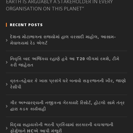
EARTH IS ARGUABLY A STAKEHOLDER IN EVERY
ORGANISATION ON THIS PLANET”
RECENT POSTS
દેશના મોટાભાગના રાજ્યોમાં હાલ વરસાદી માહોલ, આસામ-
મેઘાલયમાં રેડ એલર્ટ
નિવૃત્તિ બાદ અજિંક્ય રહાણે હવે આ T20 લીગમાં રમશે, ટીમે
કરી જાહેરાત
વ્રત-તહેવાર કે ખાસ પ્રસંગે ઘરે બનાવો સફરજનની ખીર, જાણો
રેસીપી
ગીર અભ્યારણ્યની નજીકના ગેરકાયદે રિસોર્ટ, હોટલો સામે તંત્ર
દ્વારા કડક કાર્યવાહી
વિદ્યા સહાયકોની ભરતી પ્રકિયામાં સરકારની વચગાળાની
ફોર્મુલાને HCએ આપી મંજુરી