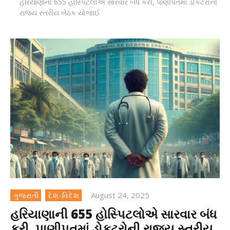
હરિયાણાની 655 હોસ્પિટલોએ સારવાર બંધ કરી, પાણીપતમાં ડોકટરોની
રાજ્ય સ્તરીય બેઠક યોજાઈ
August 24, 2025
ગુજરાતી
દેશ-વિદેશ
હરિયાણાની 655 હોસ્પિટલોએ સારવાર બંધ
કરી, પાણીપતમાં ડોકટરોની રાજ્ય સ્તરીય