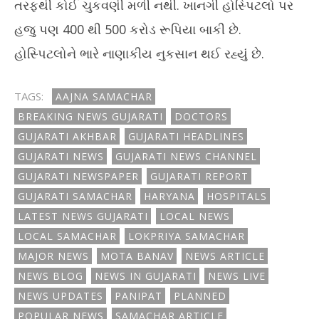
તરફથી કોઈ ચુકવણી મળી નથી. ખાનગી હોસ્પિટલો પર
હજુ પણ 400 થી 500 કરોડ રૂપિયા બાકી છે.
હોસ્પિટલોને ભારે નાણાકીય નુકસાન થઈ રહ્યું છે.
TAGS:
AAJNA SAMACHAR
BREAKING NEWS GUJARATI
DOCTORS
GUJARATI AKHBAR
GUJARATI HEADLINES
GUJARATI NEWS
GUJARATI NEWS CHANNEL
GUJARATI NEWSPAPER
GUJARATI REPORT
GUJARATI SAMACHAR
HARYANA
HOSPITALS
LATEST NEWS GUJARATI
LOCAL NEWS
LOCAL SAMACHAR
LOKPRIYA SAMACHAR
MAJOR NEWS
MOTA BANAV
NEWS ARTICLE
NEWS BLOG
NEWS IN GUJARATI
NEWS LIVE
NEWS UPDATES
PANIPAT
PLANNED
POPULAR NEWS
SAMACHAR ARTICLE