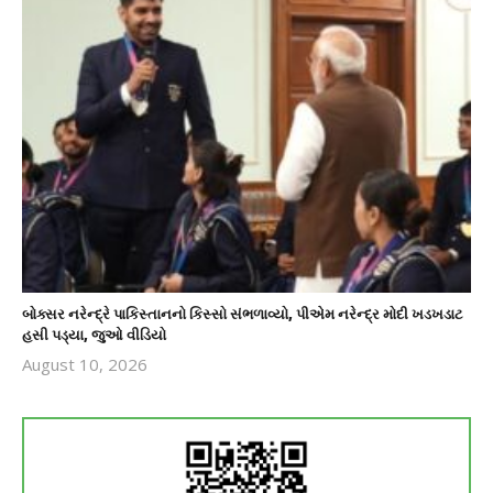
બોક્સર નરેન્દ્રે પાકિસ્તાનનો કિસ્સો સંભળાવ્યો, પીએમ નરેન્દ્ર મોદી ખડખડાટ
હસી પડ્યા, જુઓ વીડિયો
August 10, 2026
revoi
editor