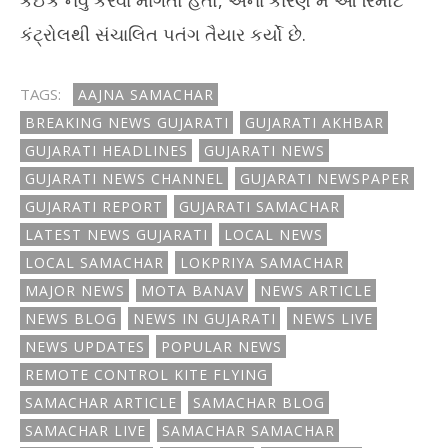
કંઈક નવું કરવા માગતો હતો, એના કારણે મેં આ રિમોટ
કંટ્રોલથી સંચાલિત પતંગ તૈયાર કર્યો છે.
TAGS:
AAJNA SAMACHAR
BREAKING NEWS GUJARATI
GUJARATI AKHBAR
GUJARATI HEADLINES
GUJARATI NEWS
GUJARATI NEWS CHANNEL
GUJARATI NEWSPAPER
GUJARATI REPORT
GUJARATI SAMACHAR
LATEST NEWS GUJARATI
LOCAL NEWS
LOCAL SAMACHAR
LOKPRIYA SAMACHAR
MAJOR NEWS
MOTA BANAV
NEWS ARTICLE
NEWS BLOG
NEWS IN GUJARATI
NEWS LIVE
NEWS UPDATES
POPULAR NEWS
REMOTE CONTROL KITE FLYING
SAMACHAR ARTICLE
SAMACHAR BLOG
SAMACHAR LIVE
SAMACHAR SAMACHAR