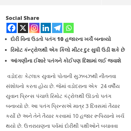
Social Share
દોરી વિના ઉડતો પતંગ 10 હજારના ખર્ચે બનાવ્યો
રિમોટ કંન્ટ્રોલથી એક કિલો મીટર દુર સુધી ઉડી શકે છે
આંગણીના ઈશારે પતંગને કોઈપણ દિશામાં લઈ જવાશે
વડોદરાઃ કેટલાક યુવાનો પોતાની સુઝબઝથી નીતનવા
NOW VIEWING
સંશોધનો કરતા હોય છે. જેમાં વડોદરાના એક 24 વર્ષીય
યુવાન પ્રિન્સ પંચાલે રિમોટ કંટ્રોલથી ઊડતો પતંગ
વડોદરાના 24 વર્ષીય યુવાને રિમોટ કન્ટ્રોલથી ઉડતો પતંગ બનાવ્યો
બોક
ખડખ
બનાવ્યો છે. આ પતંગ પ્રિન્સએ માત્ર 3 દિવસમાં તૈયાર
January
Ja
12,
કર્યો છે અને તેને તૈયાર કરવામાં 10 હજાર રૂપિયાનો ખર્ચ
12
2025
20
થયો છે. ઉત્તરાયણના પર્વમાં દોરીથી પક્ષીઓને બચાવવા