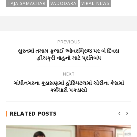
TAJA SAMACHAR
VADODARA
VIRAL NEWS
PREVIOUS
સુરતમાં તમામ ફ્લાઈ ઓવરબ્રિજ પર બે દિવસ
દ્વીચક્રી વાહનો માટે પ્રતિબંધ
NEXT
ગાંધીનગરના કૂડાસણમાં હોસ્પિટલમાં ચોરીના કેસમાં
કર્મચારી પકડાયો
RELATED POSTS