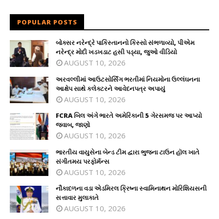
POPULAR POSTS
બોક્સર નરેન્દ્રે પાકિસ્તાનનો કિસ્સો સંભળાવ્યો, પીએમ
નરેન્દ્ર મોદી ખડખડાટ હસી પડ્યા, જુઓ વીડિયો
AUGUST 10, 2026
અરવલ્લીમાં આઉટસોર્સિંગ ભરતીમાં નિયમોના ઉલ્લંઘનના
આક્ષેપ સાથે કલેક્ટરને આવેદનપત્ર અપાયું
AUGUST 10, 2026
FCRA બિલ અંગે ભારતે અમેરિકાની 5 ગેરસમજ પર આપ્યો
જવાબ, જાણો
AUGUST 10, 2026
ભારતીય વાયુસેના બેન્ડ ટીમ દ્વારા ભુજના ટાઉન હૉલ ખાતે
સંગીતમય પરફોર્મન્સ
AUGUST 10, 2026
નૌકાદળના વડા એડમિરલ ક્રિષ્ના સ્વામિનાથન મોરિશિયસની
સત્તાવાર મુલાકાતે
AUGUST 10, 2026