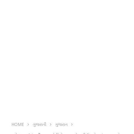
HOME
ગુજરાતી
ગુજરાત