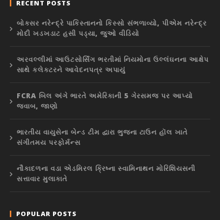
RECENT POSTS
બોક્સર નરેન્દ્રે પાકિસ્તાનનો કિસ્સો સંભળાવ્યો, પીએમ નરેન્દ્ર
મોદી ખડખડાટ હસી પડ્યા, જુઓ વીડિયો
અરવલ્લીમાં આઉટસોર્સિંગ ભરતીમાં નિયમોના ઉલ્લંઘનના આક્ષેપ
સાથે કલેક્ટરને આવેદનપત્ર અપાયું
FCRA બિલ અંગે ભારતે અમેરિકાની 5 ગેરસમજ પર આપ્યો
જવાબ, જાણો
ભારતીય વાયુસેના બેન્ડ ટીમ દ્વારા ભુજના ટાઉન હૉલ ખાતે
સંગીતમય પરફોર્મન્સ
નૌકાદળના વડા એડમિરલ ક્રિષ્ના સ્વામિનાથન મોરિશિયસની
સત્તાવાર મુલાકાતે
POPULAR POSTS