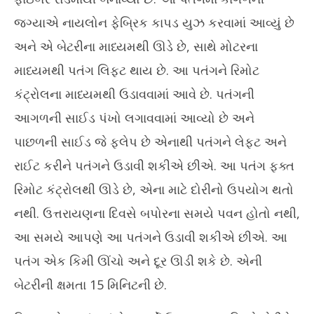
જગ્યાએ નાયલોન ફેબ્રિક કાપડ યુઝ કરવામાં આવ્યું છે
અને એ બેટરીના માધ્યમથી ઊડે છે, સાથે મોટરના
માધ્યમથી પતંગ લિફ્ટ થાય છે. આ પતંગને રિમોટ
કંટ્રોલના માધ્યમથી ઉડાવવામાં આવે છે. પતંગની
આગળની સાઈડ પંખો લગાવવામાં આવ્યો છે અને
પાછળની સાઈડ જે ફ્લેપ છે એનાથી પતંગને લેફ્ટ અને
રાઈટ કરીને પતંગને ઉડાવી શકીએ છીએ. આ પતંગ ફક્ત
રિમોટ કંટ્રોલથી ઊડે છે, એના માટે દોરીનો ઉપયોગ થતો
નથી. ઉત્તરાયણના દિવસે બપોરના સમયે પવન હોતો નથી,
આ સમયે આપણે આ પતંગને ઉડાવી શકીએ છીએ. આ
પતંગ એક કિમી ઊંચો અને દૂર ઊડી શકે છે. એની
બેટરીની ક્ષમતા 15 મિનિટની છે.