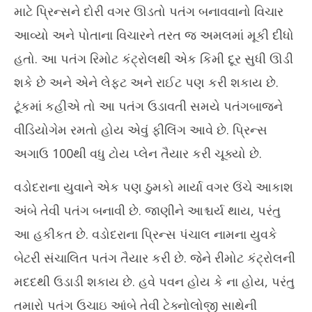
માટે પ્રિન્સને દોરી વગર ઊડતો પતંગ બનાવવાનો વિચાર
આવ્યો અને પોતાના વિચારને તરત જ અમલમાં મૂકી દીધો
હતો. આ પતંગ રિમોટ કંટ્રોલથી એક કિમી દૂર સુધી ઊડી
શકે છે અને એને લેફ્ટ અને રાઈટ પણ કરી શકાય છે.
ટૂંકમાં કહીએ તો આ પતંગ ઉડાવતી સમયે પતંગબાજને
વીડિયોગેમ રમતો હોય એવું ફીલિંગ આવે છે. પ્રિન્સ
અગાઉ 100થી વધુ ટોય પ્લેન તૈયાર કરી ચૂક્યો છે.
વડોદરાના યુવાને એક પણ ઠુમકો માર્યા વગર ઉંચે આકાશ
અંબે તેવી પતંગ બનાવી છે. જાણીને આશ્ચર્ય થાય, પરંતુ
આ હકીકત છે. વડોદરાના પ્રિન્સ પંચાલ નામના યુવકે
બેટરી સંચાલિત પતંગ તૈયાર કરી છે. જેને રીમોટ કંટ્રોલની
મદદથી ઉડાડી શકાય છે. હવે પવન હોય કે ના હોય, પરંતુ
તમારો પતંગ ઉચાઇ આંબે તેવી ટેક્નોલોજી સાથેની