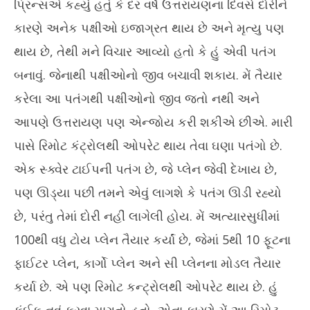
પ્રિન્સએ કહ્યું હતું કે દર વર્ષે ઉત્તરાયણના દિવસે દોરીને
કારણે અનેક પક્ષીઓ ઇજાગ્રત થાય છે અને મૃત્યુ પણ
થાય છે, તેથી મને વિચાર આવ્યો હતો કે હું એવી પતંગ
બનાવું. જેનાથી પક્ષીઓનો જીવ બચાવી શકાય. મેં તૈયાર
કરેલા આ પતંગથી પક્ષીઓનો જીવ જતો નથી અને
આપણે ઉત્તરાયણ પણ એન્જોય કરી શકીએ છીએ. મારી
પાસે રિમોટ કંટ્રોલથી ઓપરેટ થાય તેવા ઘણા પતંગો છે.
એક સ્ક્વેર ટાઈપની પતંગ છે, જે પ્લેન જેવી દેખાય છે,
પણ ઊડ્યા પછી તમને એવું લાગશે કે પતંગ ઊડી રહ્યો
છે, પરંતુ તેમાં દોરી નહીં લાગેલી હોય. મેં અત્યારસુધીમાં
100થી વધુ ટોય પ્લેન તૈયાર કર્યાં છે, જેમાં 5થી 10 ફૂટના
ફાઈટર પ્લેન, કાર્ગો પ્લેન અને સી પ્લેનના મોડલ તૈયાર
કર્યા છે. એ પણ રિમોટ કન્ટ્રોલથી ઓપરેટ થાય છે. હું