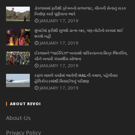
ડોકલામમાં ફરીથી ડ્રેગનનો સળવળાટ, ચીનની સેનાનું સડક
નિર્માણ કાર્ય પૂર્ણતાના આરે
JANUARY 17, 2019
મુંબઈમાં ફરીથી ખુલશે ડાન્સ બાર, પણ નોટોનો વરસાદ થઈ
શકશે નહીં
JANUARY 17, 2019
ઈસ્લામને “ચાઈનિઝ” બનાવશે પાકિસ્તાનના મિત્ર જિનપિંગ,
ચીને બનાવી પંચવર્ષીય યોજના
JANUARY 17, 2019
રફાલ મામલે ચર્ચામાં આવેલી HALની કમાલ, પહેલીવાર
હેલિકોપ્ટરમાંથી મિસાઈલનું પરીક્ષણ
JANUARY 17, 2019
ABOUT REVOI
About-Us
Privacy Policy