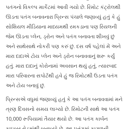
પતંગનો વિકલ્પ માર્કેટમાં આવી ગયો છે. રિમોટ કંટ્રોલથી
ઊડતા પતંગ બનાવનારા પ્રિન્સ પંચાલે જણાવ્યું હતું કે હું
સોશિયલ મીડિયાના માધ્યમથી રમકડાના પણ રિયલની
જેમ ઊડતા પ્લેન, ડ્રોન અને પતંગ બનાવતા શીખવું છું
અને સાથેસાથે નોકરી પણ કરું છું. દસ વર્ષ પહેલાં મેં અને
મારા દાદાએ ટોય પ્લેન અને ડ્રોન બનાવવાનું શરૂ કર્યું
હતું. મારા દાદાનું કોરોનામાં અવસાન થયું હતું, ત્યારબાદ
મારા પરિવારના સપોર્ટથી હવે હું જ રિમોટથી ઉડતા પતંગ
અને ટોય બનાવું છું.
પ્રિન્સએ વધુમાં જણાવ્યું હતું કે આ પતંગ બનાવવામાં મને
ત્રણ દિવસનો સમય લાગ્યો છે. રિમોટની સાથે આ પતંગ
10,000 રૂપિયામાં તૈયાર થયો છે. આ પતંગ કાર્બન
ફાઇબર રોડમાંથી બનાવ્યો છે. આ પતંગમાં કાગળની