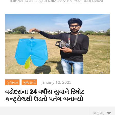
વડોદરાના 24 વર્ષીય યુવાને રિમોટ કન્ટ્રોલથી ઉડતો પતંગ બનાવ્યો
January 12, 2025
ગુજરાત
ગુજરાતી
વડોદરાના 24 વર્ષીય યુવાને રિમોટ
કન્ટ્રોલથી ઉડતો પતંગ બનાવ્યો
MORE