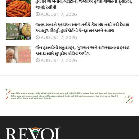
હવે ઘરે જ બનાવો બટાટાની જગ્યાએ હેલ્ધી ગાજરની ફ્રાઈઝ,
જાણો રેસીપી
AUGUST 7, 2026
જંતર-મંતરને પ્રદર્શન સ્થળ તરીકે કેમ બંધ નથી કરી દેવામાં
આવતું?: દિલ્હી હાઈકોર્ટનો કેન્દ્ર સરકારને સવાલ
AUGUST 7, 2026
જૈન ટ્રસ્ટોની મહારાષ્ટ્ર, ગુજરાત અને રાજસ્થાનના ટ્રસ્ટ
કાયદા સામે સુપ્રીમ કોર્ટમાં અપીલ
AUGUST 7, 2026