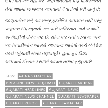
ઉપર વાતચીત નહીં કરે. અફઘાનિસ્તાન પણ પાકિસ્તાનને
તેની ભાષામાં જ જવાબ આપવાની તૈયારીઓ કરી રહ્યું છે.
જાણકારોના મતે, આ માત્ર કુટનૈતિક અપમાન નથી પરંતુ
અફઘાન સંપ્રભુતાની રક્ષા અને પાકિસ્તાન સામે જવાબી
કાર્યવાહીનો સંકેત પણ છે. સીમા પાર થતી ઘટનાઓ અને
આતંકવાદીઓને આસરો આપવાના આરોપો વચ્ચે બંને દેશ
વચ્ચે પહેલાથી સંબંધ તણાવપૂર્વક હતા. હવે વિઝા
આપવાનો ઈન્કાર કરવામાં આવતા તણાવ હજુ વધશે.
TAGS:
AAJNA SAMACHAR
BREAKING NEWS GUJARATI
GUJARATI AKHBAR
GUJARATI HEADLINES
GUJARATI NEWS
GUJARATI NEWS CHANNEL
GUJARATI NEWSPAPER
GUJARATI REPORT
GUJARATI SAMACHAR