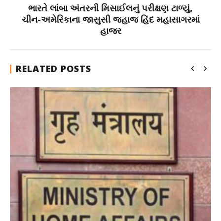
ભારતે લાંબા અંતરની મિસાઈલનું પરીક્ષણ ટાળ્યું,
ચીન-અમેરિકાના જાસુસી જહાજ હિંદ મહાસાગરમાં
હાજર
RELATED POSTS