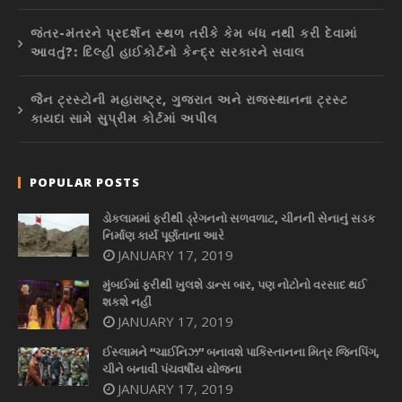
જંતર-મંતરને પ્રદર્શન સ્થળ તરીકે કેમ બંધ નથી કરી દેવામાં
આવતું?: દિલ્હી હાઈકોર્ટનો કેન્દ્ર સરકારને સવાલ
જૈન ટ્રસ્ટોની મહારાષ્ટ્ર, ગુજરાત અને રાજસ્થાનના ટ્રસ્ટ
કાયદા સામે સુપ્રીમ કોર્ટમાં અપીલ
POPULAR POSTS
ડોકલામમાં ફરીથી ડ્રેગનનો સળવળાટ, ચીનની સેનાનું સડક
નિર્માણ કાર્ય પૂર્ણતાના આરે
JANUARY 17, 2019
મુંબઈમાં ફરીથી ખુલશે ડાન્સ બાર, પણ નોટોનો વરસાદ થઈ
શકશે નહીં
JANUARY 17, 2019
ઈસ્લામને “ચાઈનિઝ” બનાવશે પાકિસ્તાનના મિત્ર જિનપિંગ,
ચીને બનાવી પંચવર્ષીય યોજના
JANUARY 17, 2019