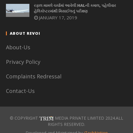
રફાલ મામલે ચર્ચામાં આવેલી HALની કમાલ, પહેલીવાર
હેલિકોપ્ટરમાંથી મિસાઈલનું પરીક્ષણ
JANUARY 17, 2019
ABOUT REVOI
About-Us
Privacy Policy
Complaints Redressal
Contact-Us
© COPYRIGHT
MEDIA PRIVATE LIMITED 2024.ALL
RIGHTS RESERVED.
Developed and Maintained by
iTechNotion