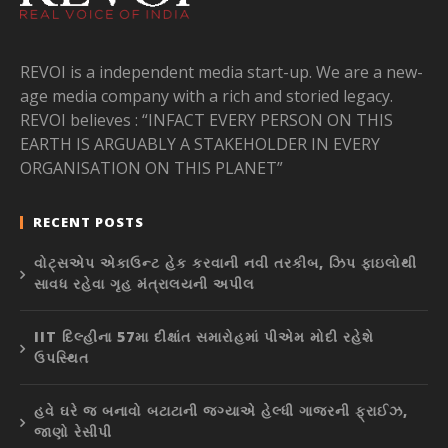
REVOI is a independent media start-up. We are a new-
age media company with a rich and storied legacy.
REVOI believes : “INFACT EVERY PERSON ON THIS
EARTH IS ARGUABLY A STAKEHOLDER IN EVERY
ORGANISATION ON THIS PLANET”
RECENT POSTS
વોટ્સએપ એકાઉન્ટ હેક કરવાની નવી તરકીબ, ઝિપ ફાઇલોથી
સાવધ રહેવા ગૃહ મંત્રાલયની અપીલ
IIT દિલ્હીના 57મા દીક્ષાંત સમારોહમાં પીએમ મોદી રહેશે
ઉપસ્થિત
હવે ઘરે જ બનાવો બટાટાની જગ્યાએ હેલ્ધી ગાજરની ફ્રાઈઝ,
જાણો રેસીપી