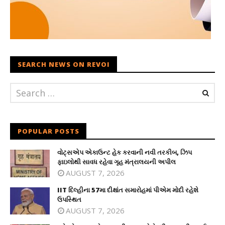
SEARCH NEWS ON REVOI
POPULAR POSTS
વોટ્સએપ એકાઉન્ટ હેક કરવાની નવી તરકીબ, ઝિપ
ફાઇલોથી સાવધ રહેવા ગૃહ મંત્રાલયની અપીલ
AUGUST 7, 2026
IIT દિલ્હીના 57મા દીક્ષાંત સમારોહમાં પીએમ મોદી રહેશે
ઉપસ્થિત
AUGUST 7, 2026