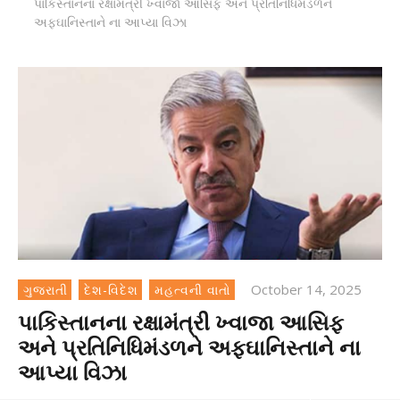
પાકિસ્તાનના રક્ષામંત્રી ખ્વાજા આસિફ અને પ્રતિનિધિમંડળને
અફઘાનિસ્તાને ના આપ્યા વિઝા
October 14, 2025
ગુજરાતી
દેશ-વિદેશ
મહત્વની વાતો
પાકિસ્તાનના રક્ષામંત્રી ખ્વાજા આસિફ
અને પ્રતિનિધિમંડળને અફઘાનિસ્તાને ના
આપ્યા વિઝા