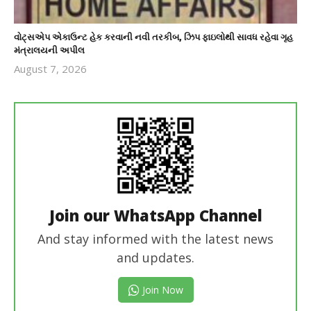
વોટ્સએપ એકાઉન્ટ હેક કરવાની નવી તરકીબ, ઝિપ ફાઇલોથી સાવધ રહેવા ગૃહ
મંત્રાલયની અપીલ
August 7, 2026
revoi
editor
Join our WhatsApp Channel
And stay informed with the latest news
and updates.
Join Now