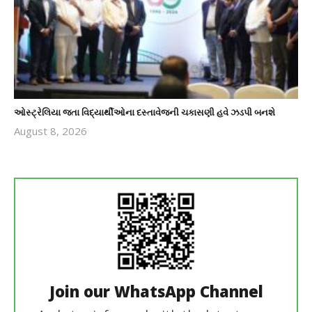
ઓસ્ટ્રેલિયા જતા વિદ્યાર્થીઓના દસ્તાવેજની ચકાસણી હવે ઝડપી બનશે
August 8, 2026
revoi
editor
Join our WhatsApp Channel