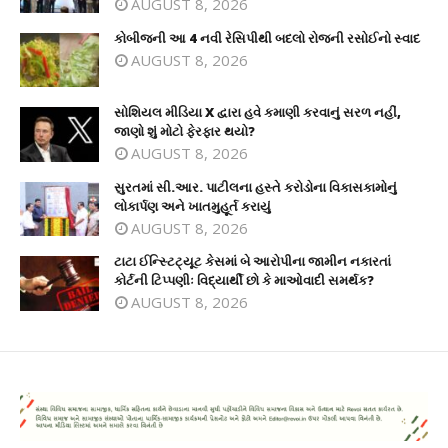
AUGUST 8, 2026
કોબીજની આ 4 નવી રેસિપીથી બદલો રોજની રસોઈનો સ્વાદ
AUGUST 8, 2026
સોશિયલ મીડિયા X દ્વારા હવે કમાણી કરવાનું સરળ નહીં,
જાણો શું મોટો ફેરફાર થયો?
AUGUST 8, 2026
સુરતમાં સી.આર. પાટીલના હસ્તે કરોડોના વિકાસકામોનું
લોકાર્પણ અને ખાતમુહૂર્ત કરાયું
AUGUST 8, 2026
ટાટા ઈન્સ્ટિટ્યૂટ કેસમાં બે આરોપીના જામીન નકારતાં
કોર્ટની ટિપ્પણીઃ વિદ્યાર્થી છો કે માઓવાદી સમર્થક?
AUGUST 8, 2026