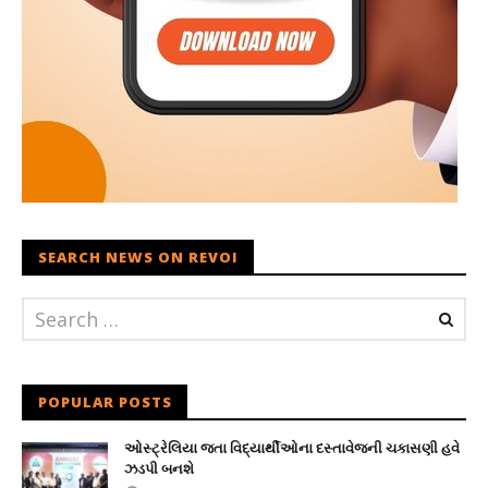
SEARCH NEWS ON REVOI
POPULAR POSTS
ઓસ્ટ્રેલિયા જતા વિદ્યાર્થીઓના દસ્તાવેજની ચકાસણી હવે
ઝડપી બનશે