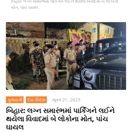
બિહાર: લગ્ન સમારંભમાં પાર્કિંગને લઈને થયેલા વિવાદમાં બે લોકોના
મોત, પાંચ ઘાયલ
April 21, 2025
ગુજરાતી
દેશ-વિદેશ
બિહાર: લગ્ન સમારંભમાં પાર્કિંગને લઈને
થયેલા વિવાદમાં બે લોકોના મોત, પાંચ
ઘાયલ