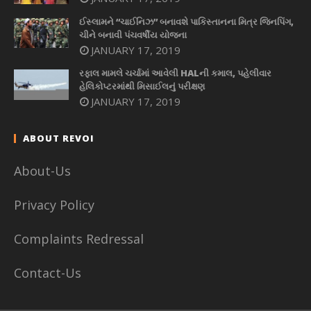
ઈસ્લામને “ચાઈનિઝ” બનાવશે પાકિસ્તાનના મિત્ર જિનપિંગ,
ચીને બનાવી પંચવર્ષીય યોજના
JANUARY 17, 2019
રફાલ મામલે ચર્ચામાં આવેલી HALની કમાલ, પહેલીવાર
હેલિકોપ્ટરમાંથી મિસાઈલનું પરીક્ષણ
JANUARY 17, 2019
ABOUT REVOI
About-Us
Privacy Policy
Complaints Redressal
Contact-Us