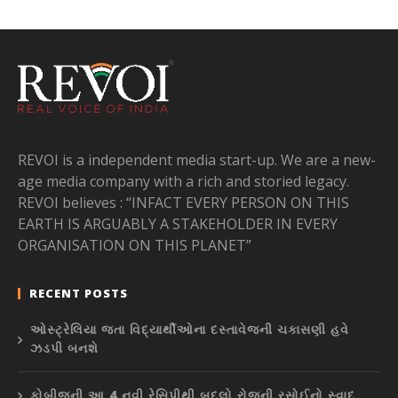
REVOI is a independent media start-up. We are a new-
age media company with a rich and storied legacy.
REVOI believes : “INFACT EVERY PERSON ON THIS
EARTH IS ARGUABLY A STAKEHOLDER IN EVERY
ORGANISATION ON THIS PLANET”
RECENT POSTS
ઓસ્ટ્રેલિયા જતા વિદ્યાર્થીઓના દસ્તાવેજની ચકાસણી હવે
ઝડપી બનશે
કોબીજની આ 4 નવી રેસિપીથી બદલો રોજની રસોઈનો સ્વાદ