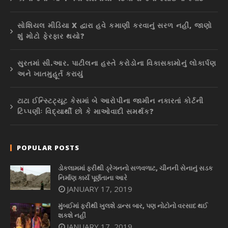
સોશિયલ મીડિયા X દ્વારા હવે કમાણી કરવાનું સરળ નહીં, જાણો
શું મોટો ફેરફાર થયો?
સુરતમાં સી.આર. પાટીલના હસ્તે કરોડોના વિકાસકામોનું લોકાર્પણ
અને ખાતમુહૂર્ત કરાયું
ટાટા ઈન્સ્ટિટ્યૂટ કેસમાં બે આરોપીના જામીન નકારતાં કોર્ટની
ટિપ્પણીઃ વિદ્યાર્થી છો કે માઓવાદી સમર્થક?
POPULAR POSTS
ડોકલામમાં ફરીથી ડ્રેગનનો સળવળાટ, ચીનની સેનાનું સડક
નિર્માણ કાર્ય પૂર્ણતાના આરે
JANUARY 17, 2019
મુંબઈમાં ફરીથી ખુલશે ડાન્સ બાર, પણ નોટોનો વરસાદ થઈ
શકશે નહીં
JANUARY 17, 2019