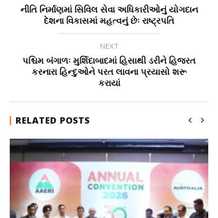
નીતિ નિર્માણમાં સિવિલ સેવા અધિકારીઓનું યોગદાન
દેશના વિકાસમાં મહત્વનું છેઃ રાષ્ટ્રપતિ
NEXT
પશ્ચિમ બંગાળઃ મુર્શિદાબાદમાં હિસાથી ડરીને હિજરત
કરનારા હિન્દુઓને પરત લાવના પ્રયાસો શરૂ
કરાયાં
RELATED POSTS