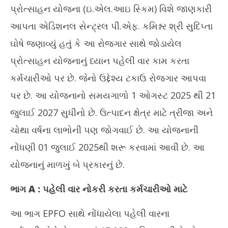
પ્રોત્સાહન યોજના (ઇ.એલ.આઇ સ્કિમ) વિશે જાણકારી
July
Jul
4,
4,
આપતા એડિશનલ સેન્ટ્રલ પી.એફ. કમિશ્નર શ્રી સુદિપ્તા
2025
20
ઘોષે જણાવ્યું હતું કે આ રોજગાર સાથે જોડાયેલ
પ્રોત્સાહન યોજનાનું ધ્યાન પહેલી વાર કામ કરતા
કર્મચારીઓ પર છે. જેનો ઉદ્દેશ્ય ટકાઉ રોજગાર આપવા
પર છે. આ યોજનાનો સમયગાળો 1 ઓગસ્ટ 2025 થી 21
જુલાઈ 2027 સુધીનો છે. ઉત્પાદન ક્ષેત્ર માટે ત્રીજા અને
ચોથા વર્ષના લાભોની પણ જોગવાઈ છે. આ યોજનાની
નોંધણી 01 જુલાઈ 2025થી શરૂ કરવામાં આવી છે. આ
યોજનાનું માળખું બે પ્રકારનું છે.
ભાગ A : પહેલી વાર નોકરી કરતા કર્મચારીઓ માટે
આ ભાગ EPFO સાથે નોંધાયેલા પહેલી વારના