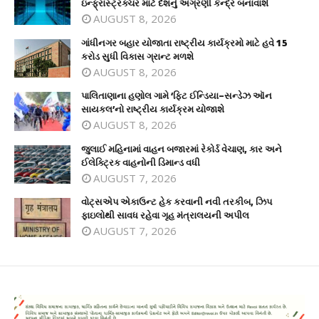
ઇન્ફ્રાસ્ટ્રક્ચર માટે દેશનું અગ્રણી કેન્દ્ર બનાવાશે
AUGUST 8, 2026
ગાંધીનગર બહાર યોજાતા રાષ્ટ્રીય કાર્યક્રમો માટે હવે 15
કરોડ સુધી વિકાસ ગ્રાન્ટ મળશે
AUGUST 8, 2026
પાલિતાણાના હણોલ ગામે ‘ફિટ ઈન્ડિયા–સન્ડેઝ ઑન
સાયકલ’નો રાષ્ટ્રીય કાર્યક્રમ યોજાશે
AUGUST 8, 2026
જુલાઈ મહિનામાં વાહન બજારમાં રેકોર્ડ વેચાણ, કાર અને
ઈલેક્ટ્રિક વાહનોની ડિમાન્ડ વધી
AUGUST 7, 2026
વોટ્સએપ એકાઉન્ટ હેક કરવાની નવી તરકીબ, ઝિપ
ફાઇલોથી સાવધ રહેવા ગૃહ મંત્રાલયની અપીલ
AUGUST 7, 2026