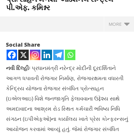
પી.એફ. કમિશ્નર
MORE
Social Share
નવી દિલ્હીઃ
પ્રધાનમંત્રી નરેન્દ્ર મોદીની દૂરદર્શિતાને
આગળ ધપાવતી રોજગાર નિર્માણ, રોજગારક્ષમતા વધારતી
કેન્દ્રિય યોજના રોજગાર સંબંધિત પ્રોત્સાહન
(ઇએલઆઇ) વિશે જનજાગૃતિ ફેલાવવાના ઉદ્દેશ્ય સાથે
અમદાવાદના આશ્રમ રોડ સ્થિત કર્મચારી ભવિષ્ય નિધિ
NOW VIEWING
સંગઠન (ઇપીએફઓ)ના કાર્યાલય ખાતે પ્રેસ કોન્ફરન્સનું
ઇ.એલ.આઇ સ્કિમથી ટકાઉ રોજગારને પ્રોત્સાહન મળશે: એડિશનલ
ગુજ
આયોજન કરવામાં આવ્યું હતું. જેમાં રોજગાર સંબંધિત
સેન્ટ્રલ પી.એફ. કમિશ્નર
દેશ