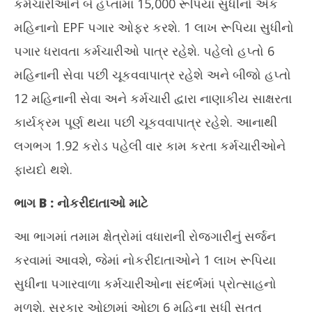
કર્મચારીઓને બે હપ્તામાં 15,000 રૂપિયા સુધીનો એક
મહિનાનો EPF પગાર ઓફર કરશે. 1 લાખ રૂપિયા સુધીનો
પગાર ધરાવતા કર્મચારીઓ પાત્ર રહેશે. પહેલો હપ્તો 6
મહિનાની સેવા પછી ચૂકવવાપાત્ર રહેશે અને બીજો હપ્તો
12 મહિનાની સેવા અને કર્મચારી દ્વારા નાણાકીય સાક્ષરતા
કાર્યક્રમ પૂર્ણ થયા પછી ચૂકવવાપાત્ર રહેશે. આનાથી
લગભગ 1.92 કરોડ પહેલી વાર કામ કરતા કર્મચારીઓને
ફાયદો થશે.
ભાગ B : નોકરીદાતાઓ માટે
આ ભાગમાં તમામ ક્ષેત્રોમાં વધારાની રોજગારીનું સર્જન
કરવામાં આવશે, જેમાં નોકરીદાતાઓને 1 લાખ રૂપિયા
સુધીના પગારવાળા કર્મચારીઓના સંદર્ભમાં પ્રોત્સાહનો
મળશે. સરકાર ઓછામાં ઓછા 6 મહિના સુધી સતત