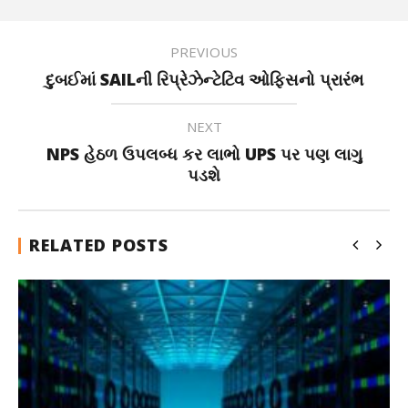
PREVIOUS
દુબઈમાં SAILની રિપ્રેઝેન્ટેટિવ ઓફિસનો પ્રારંભ
NEXT
NPS હેઠળ ઉપલબ્ધ કર લાભો UPS પર પણ લાગુ
પડશે
RELATED POSTS