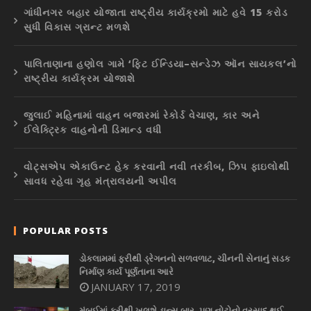
ગાંધીનગર બહાર યોજાતા રાષ્ટ્રીય કાર્યક્રમો માટે હવે 15 કરોડ
સુધી વિકાસ ગ્રાન્ટ મળશે
પાલિતાણાના હણોલ ગામે ‘ફિટ ઈન્ડિયા–સન્ડેઝ ઑન સાયકલ’નો
રાષ્ટ્રીય કાર્યક્રમ યોજાશે
જુલાઈ મહિનામાં વાહન બજારમાં રેકોર્ડ વેચાણ, કાર અને
ઈલેક્ટ્રિક વાહનોની ડિમાન્ડ વધી
વોટ્સએપ એકાઉન્ટ હેક કરવાની નવી તરકીબ, ઝિપ ફાઇલોથી
સાવધ રહેવા ગૃહ મંત્રાલયની અપીલ
POPULAR POSTS
ડોકલામમાં ફરીથી ડ્રેગનનો સળવળાટ, ચીનની સેનાનું સડક
નિર્માણ કાર્ય પૂર્ણતાના આરે
JANUARY 17, 2019
મુંબઈમાં ફરીથી ખુલશે ડાન્સ બાર, પણ નોટોનો વરસાદ થઈ