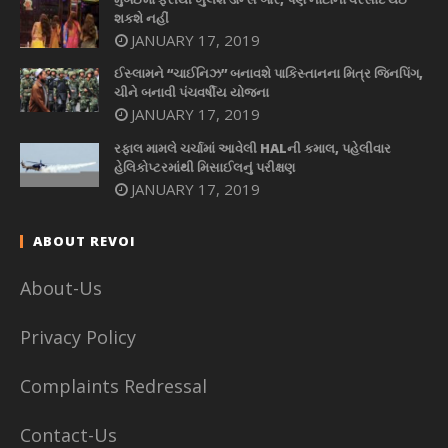
શકશે નહીં
JANUARY 17, 2019
ઈસ્લામને “ચાઈનિઝ” બનાવશે પાકિસ્તાનના મિત્ર જિનપિંગ,
ચીને બનાવી પંચવર્ષીય યોજના
JANUARY 17, 2019
રફાલ મામલે ચર્ચામાં આવેલી HALની કમાલ, પહેલીવાર
હેલિકોપ્ટરમાંથી મિસાઈલનું પરીક્ષણ
JANUARY 17, 2019
ABOUT REVOI
About-Us
Privacy Policy
Complaints Redressal
Contact-Us