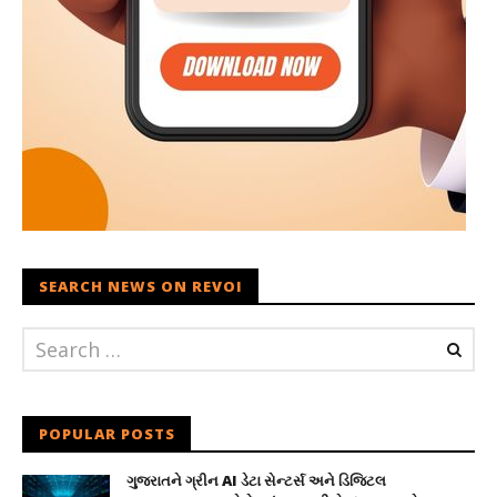
SEARCH NEWS ON REVOI
POPULAR POSTS
ગુજરાતને ગ્રીન AI ડેટા સેન્ટર્સ અને ડિજિટલ