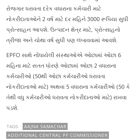
રોજગાર ધરાવતા દરેક વધારાના કર્મચારી માટે
નોકરીદાતાઓને 2 વર્ષ માટે દર મહિને 3000 રૂપિયા સુધી
પ્રોત્સાહન આપશે. ઉત્પાદન ક્ષેત્ર માટે, પ્રોત્સાહનો
ત્રીજા અને ચોથા વર્ષ સુધી પણ લંબાવવામાં આવશે.
EPFO સાથે નોંધાયેલી સંસ્થાઓએ ઓછામાં ઓછા 6
મહિના માટે સતત ધોરણે ઓછામાં ઓછા 2 વધારાના
કર્મચારીઓ (50થી ઓછા કર્મચારીઓ ધરાવતા
નોકરીદાતાઓ માટે) અથવા 5 વધારાના કર્મચારીઓ (50 કે
તેથી વધુ કર્મચારીઓ ધરાવતા નોકરીદાતાઓ માટે) રાખવા
પડશે.
TAGS:
AAJNA SAMACHAR
ADDITIONAL CENTRAL PF COMMISSIONER