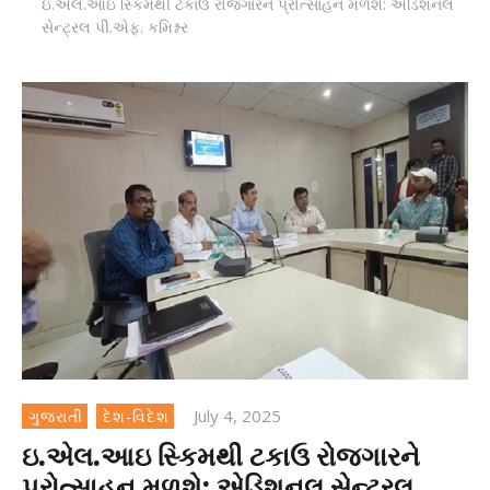
ઇ.એલ.આઇ સ્કિમથી ટકાઉ રોજગારને પ્રોત્સાહન મળશે: એડિશનલ
સેન્ટ્રલ પી.એફ. કમિશ્નર
July 4, 2025
ગુજરાતી
દેશ-વિદેશ
ઇ.એલ.આઇ સ્કિમથી ટકાઉ રોજગારને
પ્રોત્સાહન મળશે: એડિશનલ સેન્ટ્રલ