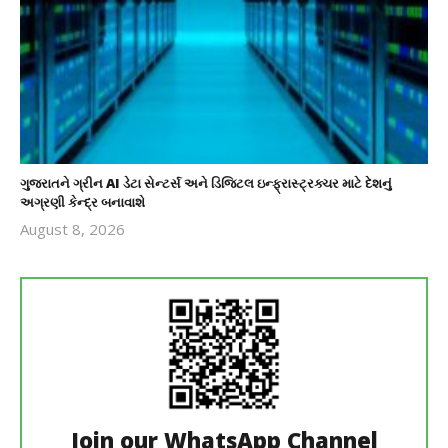
ગુજરાતને ગ્રીન AI ડેટા સેન્ટર્સ અને ડિજિટલ ઇન્ફ્રાસ્ટ્રક્ચર માટે દેશનું
અગ્રણી કેન્દ્ર બનાવાશે
August 8, 2026
revoi
editor
Join our WhatsApp Channel