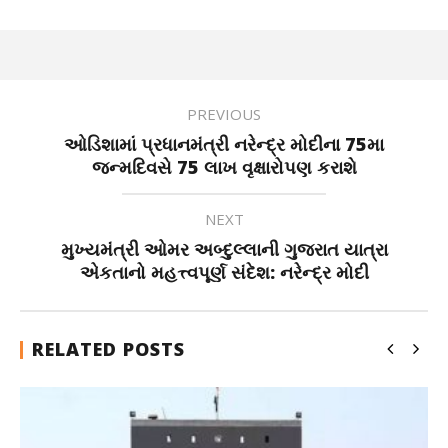
PREVIOUS
ઓડિશામાં પ્રધાનમંત્રી નરેન્દ્ર મોદીના 75મા
જન્મદિવસે 75 લાખ વૃક્ષારોપણ કરાશે
NEXT
મુખ્યમંત્રી ઓમર અબ્દુલ્લાની ગુજરાત યાત્રા
એકતાનો મહત્ત્વપૂર્ણ સંદેશ: નરેન્દ્ર મોદી
RELATED POSTS