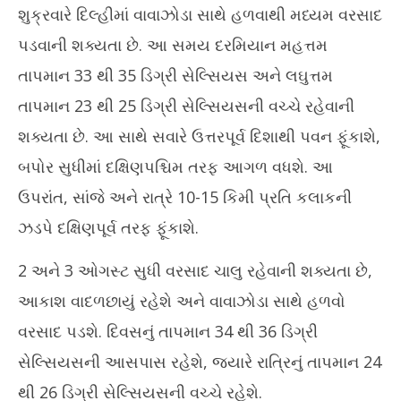
શુક્રવારે દિલ્હીમાં વાવાઝોડા સાથે હળવાથી મધ્યમ વરસાદ
પડવાની શક્યતા છે. આ સમય દરમિયાન મહત્તમ
તાપમાન 33 થી 35 ડિગ્રી સેલ્સિયસ અને લઘુત્તમ
તાપમાન 23 થી 25 ડિગ્રી સેલ્સિયસની વચ્ચે રહેવાની
શક્યતા છે. આ સાથે સવારે ઉત્તરપૂર્વ દિશાથી પવન ફૂંકાશે,
બપોર સુધીમાં દક્ષિણપશ્ચિમ તરફ આગળ વધશે. આ
ઉપરાંત, સાંજે અને રાત્રે 10-15 કિમી પ્રતિ કલાકની
ઝડપે દક્ષિણપૂર્વ તરફ ફૂંકાશે.
2 અને 3 ઓગસ્ટ સુધી વરસાદ ચાલુ રહેવાની શક્યતા છે,
આકાશ વાદળછાયું રહેશે અને વાવાઝોડા સાથે હળવો
વરસાદ પડશે. દિવસનું તાપમાન 34 થી 36 ડિગ્રી
સેલ્સિયસની આસપાસ રહેશે, જ્યારે રાત્રિનું તાપમાન 24
થી 26 ડિગ્રી સેલ્સિયસની વચ્ચે રહેશે.