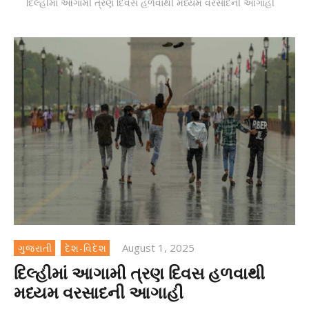
દિલ્હીમાં આગામી ત્રણ દિવસ હળવાથી મધ્યમ વરસાદની આગાહી
August 1, 2025
ગુજરાતી
દેશ-વિદેશ
દિલ્હીમાં આગામી ત્રણ દિવસ હળવાથી
મધ્યમ વરસાદની આગાહી