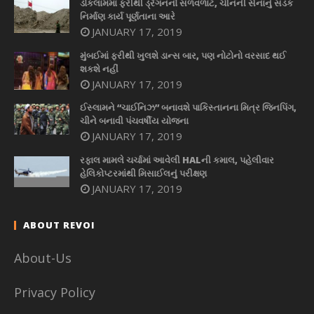
ડોકલામમાં ફરીથી ડ્રેગનનો સળવળાટ, ચીનની સેનાનું સડક
નિર્માણ કાર્ય પૂર્ણતાના આરે
JANUARY 17, 2019
મુંબઈમાં ફરીથી ખુલશે ડાન્સ બાર, પણ નોટોનો વરસાદ થઈ
શકશે નહીં
JANUARY 17, 2019
ઈસ્લામને “ચાઈનિઝ” બનાવશે પાકિસ્તાનના મિત્ર જિનપિંગ,
ચીને બનાવી પંચવર્ષીય યોજના
JANUARY 17, 2019
રફાલ મામલે ચર્ચામાં આવેલી HALની કમાલ, પહેલીવાર
હેલિકોપ્ટરમાંથી મિસાઈલનું પરીક્ષણ
JANUARY 17, 2019
ABOUT REVOI
About-Us
Privacy Policy