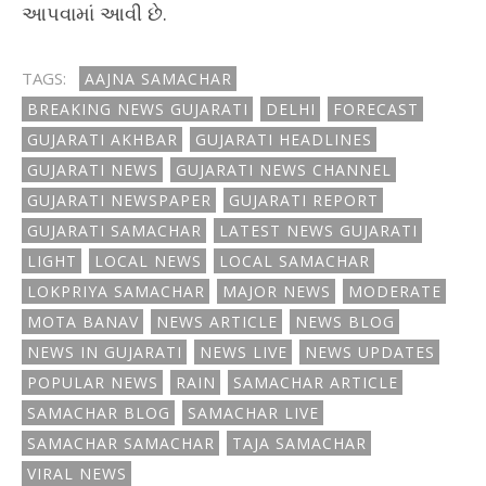
આપવામાં આવી છે.
TAGS:
AAJNA SAMACHAR
BREAKING NEWS GUJARATI
DELHI
FORECAST
GUJARATI AKHBAR
GUJARATI HEADLINES
GUJARATI NEWS
GUJARATI NEWS CHANNEL
GUJARATI NEWSPAPER
GUJARATI REPORT
GUJARATI SAMACHAR
LATEST NEWS GUJARATI
LIGHT
LOCAL NEWS
LOCAL SAMACHAR
LOKPRIYA SAMACHAR
MAJOR NEWS
MODERATE
MOTA BANAV
NEWS ARTICLE
NEWS BLOG
NEWS IN GUJARATI
NEWS LIVE
NEWS UPDATES
POPULAR NEWS
RAIN
SAMACHAR ARTICLE
SAMACHAR BLOG
SAMACHAR LIVE
SAMACHAR SAMACHAR
TAJA SAMACHAR
VIRAL NEWS