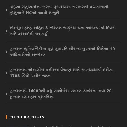
વિદ્યા સહાયકોની ભરતી પ્રકિયામાં સરકારની વચગાળાની
ફોર્મુલાને HCએ આપી મંજુરી
મોન્સુન ટ્રફ સહિત 3 સિસ્ટમ સક્રિય થતાં આજથી બે દિવસ
ભારે વરસાદની આગાહી
ગુજરાત યુનિવર્સિટીના પૂર્વ કૂલપતિ નીરજા ગુપ્તાએ નિમેલા 10
અધિકારીઓ સસ્પેન્ડ
ગુજરાતમાં એનાલોગ પનીરના વેચાણ સામે રાજ્યવ્યાપી દરોડા,
1705 કિલો પનીર જપ્ત
ગુજરાતમાં 14000થી વધુ બાયોગેસ પ્લાન્ટ કાર્યરત, નવા 20
હજાર પ્લાન્ટ્સ પ્રગતિમાં
POPULAR POSTS