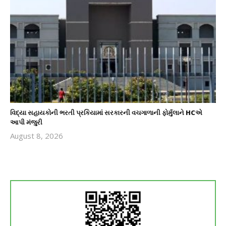
વિદ્યા સહાયકોની ભરતી પ્રકિયામાં સરકારની વચગાળાની ફોર્મુલાને HCએ
આપી મંજુરી
August 8, 2026
revoi
editor