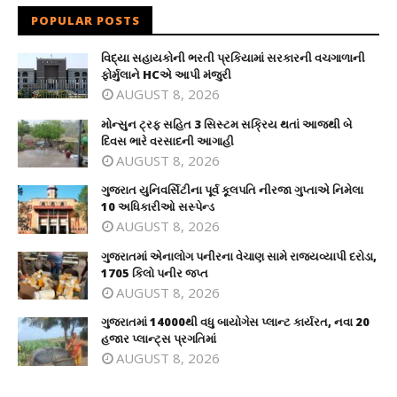
POPULAR POSTS
વિદ્યા સહાયકોની ભરતી પ્રકિયામાં સરકારની વચગાળાની
ફોર્મુલાને HCએ આપી મંજુરી
AUGUST 8, 2026
મોન્સુન ટ્રફ સહિત 3 સિસ્ટમ સક્રિય થતાં આજથી બે
દિવસ ભારે વરસાદની આગાહી
AUGUST 8, 2026
ગુજરાત યુનિવર્સિટીના પૂર્વ કૂલપતિ નીરજા ગુપ્તાએ નિમેલા
10 અધિકારીઓ સસ્પેન્ડ
AUGUST 8, 2026
ગુજરાતમાં એનાલોગ પનીરના વેચાણ સામે રાજ્યવ્યાપી દરોડા,
1705 કિલો પનીર જપ્ત
AUGUST 8, 2026
ગુજરાતમાં 14000થી વધુ બાયોગેસ પ્લાન્ટ કાર્યરત, નવા 20
હજાર પ્લાન્ટ્સ પ્રગતિમાં
AUGUST 8, 2026