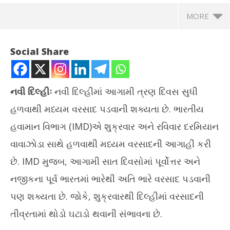
MORE
Social Share
નવી દિલ્હીઃ
નવી દિલ્હીમાં આગામી ત્રણ દિવસ સુધી
હળવાથી મધ્યમ વરસાદ પડવાની શક્યતા છે. ભારતીય
હવામાન વિભાગ (IMD)એ શુક્રવાર અને રવિવાર દરમિયાન
વાવાઝોડા સાથે હળવાથી મધ્યમ વરસાદની આગાહી કરી
છે. IMD મુજબ, આગામી સાત દિવસોમાં પૂર્વોત્તર અને
NOW VIEWING
વિદ
નજીકના પૂર્વ ભારતમાં ભારેથી અતિ ભારે વરસાદ પડવાની
HC
દિલ્હીમાં આગામી ત્રણ દિવસ હળવાથી મધ્યમ વરસાદની આગાહી
પણ શક્યતા છે. જોકે, શુક્રવારથી દિલ્હીમાં વરસાદની
Au
August
1,
તીવ્રતામાં થોડો ઘટાડો થવાની સંભાવના છે.
1,
20
2025