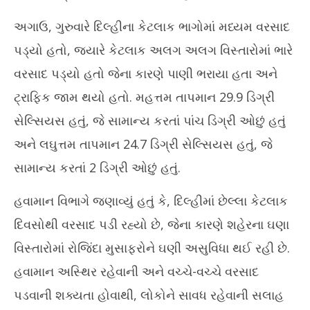
અગાઉ, ગુરુવારે દિલ્હીના કેટલાક ભાગોમાં મધ્યમ વરસાદ
પડ્યો હતો, જ્યારે કેટલાક અલગ અલગ વિસ્તારોમાં ભારે
વરસાદ પડ્યો હતો જેના કારણે પાણી ભરાયા હતા અને
ટ્રાફિક જામ થયો હતો. મહત્તમ તાપમાન 29.9 ડિગ્રી
સેલ્સિયસ હતું, જે સામાન્ય કરતાં પાંચ ડિગ્રી ઓછું હતું
અને લઘુત્તમ તાપમાન 24.7 ડિગ્રી સેલ્સિયસ હતું, જે
સામાન્ય કરતાં 2 ડિગ્રી ઓછું હતું.
હવામાન વિભાગે જણાવ્યું હતું કે, દિલ્હીમાં છેલ્લા કેટલાક
દિવસોથી વરસાદ પડી રહ્યો છે, જેના કારણે શહેરના ઘણા
વિસ્તારોમાં રોજિંદા મુસાફરોને ઘણી અસુવિધા થઈ રહી છે.
હવામાન અસ્થિર રહેવાની અને વચ્ચે-વચ્ચે વરસાદ
પડવાની શક્યતા હોવાથી, લોકોને સાવધ રહેવાની સલાહ