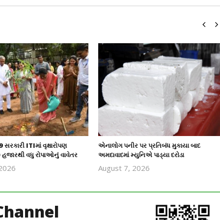
 સરકારી ITIમાં વૃક્ષારોપણ
એનાલોગ પનીર પર પ્રતિબંધ મુકાયા બાદ
હજારથી વધુ રોપાઓનું વાવેતર
અમદાવાદમાં મ્યુનિએ પાડ્યા દરોડા
 2026
August 7, 2026
revoi
revoi
editor
editor
Channel