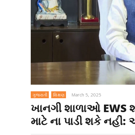
March 5, 2025
ગુજરાતી
શિક્ષણ
ખાનગી શાળાઓ EWS શ્રેણ
માટે ના પાડી શકે નહીં: