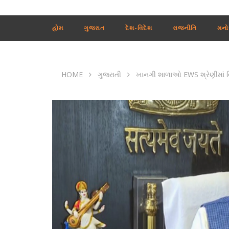
હોમ
ગુજરાત
દેશ-વિદેશ
રાજનીતિ
મનો
HOME
ગુજરાતી
ખાનગી શાળાઓ EWS શ્રેણીમાં વિદ