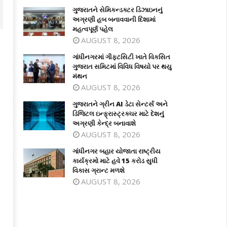
ગુજરાતને સેમિકન્ડક્ટર ડિઝાઇનનું
અગ્રણી હબ બનાવવાની દિશામાં
મહત્વપૂર્ણ પહેલ
AUGUST 8, 2026
ગાંધીનગરમાં ગીફ્ટસિટી ખાતે વિકસિત
ગુજરાત સમિટમાં વિવિધ વિષયો પર થયુ
મંથન
AUGUST 8, 2026
ગુજરાતને ગ્રીન AI ડેટા સેન્ટર્સ અને
ડિજિટલ ઇન્ફ્રાસ્ટ્રક્ચર માટે દેશનું
અગ્રણી કેન્દ્ર બનાવાશે
AUGUST 8, 2026
ંધીનગરમાં ગીફ્ટસિટી ખાતે વિકસિત
ગુજરાતને ગ્રીન AI ડેટા સેન્ટર્સ અને
જરાત સમિટમાં વિવિધ વિષયો પર થયુ
ડિજિટલ ઇન્ફ્રાસ્ટ્રક્ચર માટે દેશનું
ગાંધીનગર બહાર યોજાતા રાષ્ટ્રીય
થન
અગ્રણી કેન્દ્ર બનાવાશે
કાર્યક્રમો માટે હવે 15 કરોડ સુધી
ly
July
વિકાસ ગ્રાન્ટ મળશે
4,
AUGUST 8, 2026
025
2025