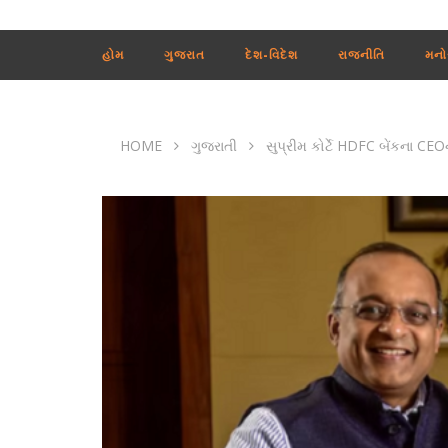
હોમ
ગુજરાત
દેશ-વિદેશ
રાજનીતિ
મનો
HOME
ગુજરાતી
સુપ્રીમ કોર્ટે HDFC બેંકના C