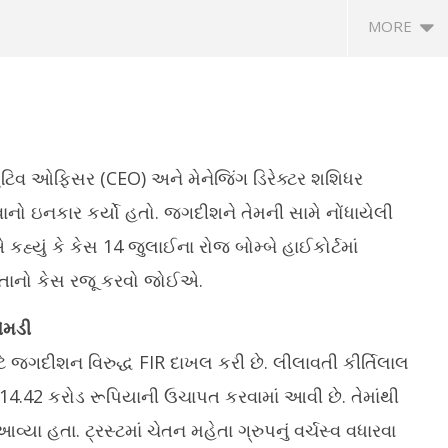
MORE
યુટિવ ઓફિસર (CEO) અને મેનેજિંગ ડિરેક્ટર શશિધર
નકાર કર્યો હતો. જગદીશને તેમની સામે નોંધાયેલી
 કહ્યું કે કેસ 14 જુલાઈના રોજ બોમ્બે હાઈકોર્ટમાં
ેલ્લા 4 વર્ષમાં 14,925
ગુજરાતને સેમિકન્ડક્ટર ડિઝાઇનનું અગ્રણી
ગા
 પોતાનો કેસ રજૂ કરવો જોઈએ.
 દર્દીઓને 14 કરોડની તબીબી
હબ બનાવવાની દિશામાં મહત્વપૂર્ણ પહેલ
ગુ
ાઈ
મં
July
એમડી
Ju
4,
4,
2025
ે જગદીશન વિરુદ્ધ FIR દાખલ કરી છે. લીલાવતી કીર્તિલાલ
2
ે 14.42 કરોડ રૂપિયાની ઉચાપત કરવામાં આવી છે. તેમાંથી
ા હતા. ટ્રસ્ટમાં ચેતન મહેતા ગ્રુપનું વર્ચસ્વ વધારવા