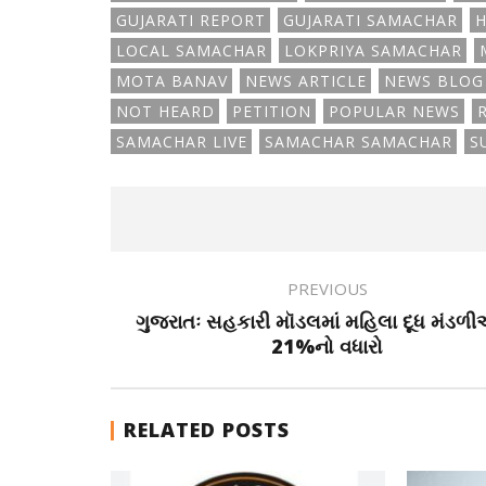
GUJARATI REPORT
GUJARATI SAMACHAR
H
LOCAL SAMACHAR
LOKPRIYA SAMACHAR
MOTA BANAV
NEWS ARTICLE
NEWS BLOG
NOT HEARD
PETITION
POPULAR NEWS
SAMACHAR LIVE
SAMACHAR SAMACHAR
S
PREVIOUS
ગુજરાતઃ સહકારી મૉડલમાં મહિલા દૂધ મંડળી
21%નો વધારો
RELATED POSTS