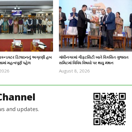
િકન્ડક્ટર ડિઝાઇનનું અગ્રણી હબ
ગાંધીનગરમાં ગીફ્ટસિટી ખાતે વિકસિત ગુજરાત
માં મહત્વપૂર્ણ પહેલ
સમિટમાં વિવિધ વિષયો પર થયુ મંથન
 2026
August 8, 2026
revoi
revoi
editor
editor
Channel
ws and updates.