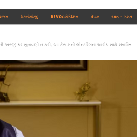
રંજન
ટેકનોલોજી
REVOઈમેગેઝિન
વેપાર
રમત – ગમત
EOની અરજી પર સુનાવણી ન કરી, આ કેસ મની લોન્ડરિંગના આરોપ સાથે સંબંધિત