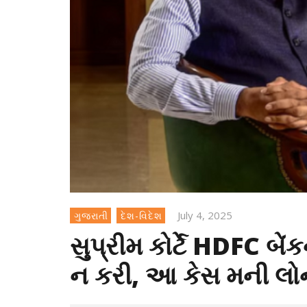
July 4, 2025
ગુજરાતી
દેશ-વિદેશ
સુપ્રીમ કોર્ટે HDFC બ
ન કરી, આ કેસ મની લોન