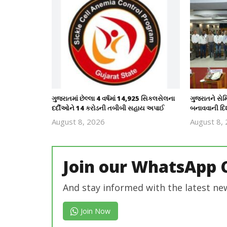
ગુજરાતમાં છેલ્લા 4 વર્ષમાં 14,925 સિકલસેલના
ગુજરાતને સેમ
દર્દીઓને 14 કરોડની તબીબી સહાય અપાઈ
બનાવવાની દિશા
August 8, 2026
August 8,
revoi
editor
Join our WhatsApp 
And stay informed with the latest ne
Join Now