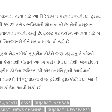
ે બદનામ કરવા માટે આ FIR દાખલ કરવામાં આવી છે. ટ્રસ્ટ
ી 65.22 કરોડ રૂપિયાની લોન બાકી છે. તેની વસૂલાત
વામાં આવી રહ્યું છે. ટ્રસ્ટ પર વર્ચસ્વ મેળવવા માટે બે
ે બિનજરૂરી રીતે ઘસવામાં આવી રહી છે.
 રોહતગીએ સુપ્રીમ કોર્ટને જણાવ્યું હતું કે બોમ્બે
 કેસમાંથી પોતાને અલગ કરી લીધા છે. તેથી, જગદીશને
 સુપ્રીમ કોર્ટના જસ્ટિસ પી એસ નરસિંહાની આગેવાની
 આ મામલો 14 જુલાઈના રોજ ફરીથી હાઈકોર્ટમાં છે. જો તે
મ કોર્ટમાં આવી શકો છો.
GUJARATI
CASE
GUJARATI AKHBAR
JARATI NEWS CHANNEL
GUJARATI NEWSPAPER