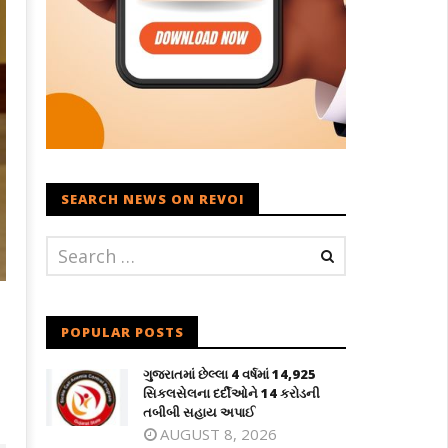
SEARCH NEWS ON REVOI
POPULAR POSTS
ગુજરાતમાં છેલ્લા 4 વર્ષમાં 14,925
સિકલસેલના દર્દીઓને 14 કરોડની
તબીબી સહાય અપાઈ
AUGUST 8, 2026