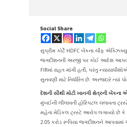
Social Share
સુપ્રીમ કોર્ટે HDFC બેંકના ચીફ એક્ઝિક્
જગદીશનની અરજી પર કોઈ આદેશ આપવાનો ઇ
NOW VIEWING
FIRમાં રાહત માંગી હતી, પરંતુ ન્યાયાધીશોએ
સુપ્રીમ કોર્ટે HDFC બેંકના CEOની અરજી
ગુજરાતમાં છ
સુનવણી માટે નિર્ધારિત છે. અરજદારે ત્યાં
પર સુનાવણી ન કરી, આ કેસ મની
સિકલસેલના
લોન્ડરિંગના આરોપ સાથે સંબંધિત
સહાય અપ
દેશની સૌથી મોટી ખાનગી ક્ષેત્રની બેંકના 
July
July
4,
4,
મુંબઈની લીલાવતી હોસ્પિટલ ચલાવતા ટ્રસ્ટ
2025
2025
મહેતા મેડિકલ ટ્રસ્ટે આરોપ લગાવ્યો છે ક
2.05 કરોડ રૂપિયા જગદીશનને આપવામાં આવ્ય