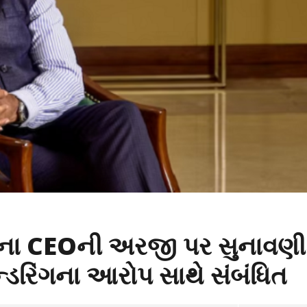
ેંકના CEOની અરજી પર સુનાવણી
્ડરિંગના આરોપ સાથે સંબંધિત