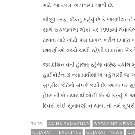
માટે આ રકમ આપવામાં આવી છે.
બીજી તરફ, બેંકનું કહેવું છે કે જગદીશનન
સાથે સંકળાયેલા લોકો પર 1995માં લેવાયેલ
ટાળવા માટે ખોટો કેસ દાખલ કરીને દબાણ બનાવ
છાવણીઓ વચ્ચે ચાલી રહેલી લડાઈમાં બેંકન
જગદીશન વતી હાજર રહેલા વરિષ્ઠ વકીલ મુકુલ
હાઈકોર્ટના 3 ન્યાયાધીશોએ પહેલાથી જ આ
સુપ્રીમ કોર્ટનો સંપર્ક કર્યો છે. આના પર
હેઠળની બે ન્યાયાધીશોની બેન્ચે કહ્યું કે
દિવસે કોઈ સુનાવણી ન થાય, તો તમે સુપ્રી
TAGS:
AAJNA SAMACHAR
BREAKING NEWS 
GUJARATI HEADLINES
GUJARATI NEWS
GU